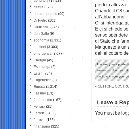
denuncia
(14.528)
piedi in altezza.
destra
(573)
Quando il G8 sar
destradipopolo
(99)
all’abbandono.
Di Pietro
(101)
Ci si interroga q
Diritti civili
(276)
E ci si chiede s
don Gallo
(9)
senso spendere m
economia
(2.331)
di Stato che fan
Ma questo è un a
elezioni
(3.303)
dell’elicottero d
emergenza
(3.077)
Energia
(45)
This entry was posted 
Esselunga
(2)
terremoto
. You can fol
Esteri
(784)
trackback
from your ow
Eugenetica
(3)
«
SETTORE COSTRUZ
Europa
(1.314)
Fassino
(13)
federalismo
(167)
Leave a Rep
Ferrara
(21)
You must be
log
Ferretti
(6)
ferrovie
(133)
finanziaria
(325)