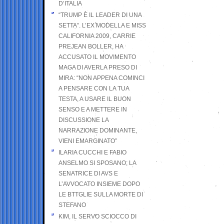
D’ITALIA
“TRUMP È IL LEADER DI UNA
SETTA”. L’EX MODELLA E MISS
CALIFORNIA 2009, CARRIE
PREJEAN BOLLER, HA
ACCUSATO IL MOVIMENTO
MAGA DI AVERLA PRESO DI
MIRA: “NON APPENA COMINCI
A PENSARE CON LA TUA
TESTA, A USARE IL BUON
SENSO E A METTERE IN
DISCUSSIONE LA
NARRAZIONE DOMINANTE,
VIENI EMARGINATO”
ILARIA CUCCHI E FABIO
ANSELMO SI SPOSANO; LA
SENATRICE DI AVS E
L’AVVOCATO INSIEME DOPO
LE BTTGLIE SULLA MORTE DI
STEFANO
KIM, IL SERVO SCIOCCO DI