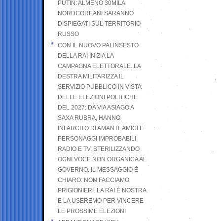
PUTIN: ALMENO 30MILA
NORDCOREANI SARANNO
DISPIEGATI SUL TERRITORIO
RUSSO
CON IL NUOVO PALINSESTO
DELLA RAI INIZIA LA
CAMPAGNA ELETTORALE. LA
DESTRA MILITARIZZA IL
SERVIZIO PUBBLICO IN VISTA
DELLE ELEZIONI POLITICHE
DEL 2027: DA VIA ASIAGO A
SAXA RUBRA, HANNO
INFARCITO DI AMANTI, AMICI E
PERSONAGGI IMPROBABILI
RADIO E TV, STERILIZZANDO
OGNI VOCE NON ORGANICA AL
GOVERNO. IL MESSAGGIO È
CHIARO: NON FACCIAMO
PRIGIONIERI. LA RAI È NOSTRA
E LA USEREMO PER VINCERE
LE PROSSIME ELEZIONI