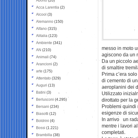
Aborto
(20)
Acca Larentia
(2)
Alcool
(3)
Alemanno
(150)
Alfano
(315)
Alitalia
(123)
Ambiente
(341)
messo in moto un 
AN
(210)
agiscono da un me
Animali
(74)
Da un piccolo ae
Arancioni
(2)
di smaltire tremil
arte
(175)
Prima c’era solo
Attentato
(329)
di cemento di una
Auguri
(13)
aeroplanini dei di
Batini
(3)
Utilizzato inizia
dirottato per la g
Berlusconi
(4.295)
Problemi quindi re
Bersani
(234)
esigenze di sicu
Biasotti
(12)
In arrivo un rad
Boldrini
(4)
mentre i lavori 
Bossi
(1.221)
completati.
Brambilla
(38)