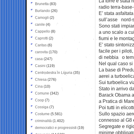
La torre è stata 
Brunetta
(83)
radio terra-base-
Burlando
(26)
E’ stata asfaltata
Camogli
(2)
sull’asse nord-
canile
(4)
Sono stati impian
Cappello
(8)
a uno scalo a cui
fiumi e le monta
Caprotti
(2)
E’ stato sintoni
Caritas
(6)
facile per i pilo
carovita
(170)
di nebbia o tem
casa
(247)
Nel qual caso si 
Casini
(119)
La base di Predur
Centrodestra in Liguria
(35)
aerei a turboelica
Chiesa
(276)
Sui turboelica via
Cina
(10)
Stato in arrivo da
Comune
(342)
Barack Obama at
Coop
(7)
a Pratica di Mare
Poi tutti in elico
Cossiga
(7)
Sullo spazio aere
Costume
(5.581)
connesso al G8 e 
criminalità
(1.402)
Segregate e rigi
democratici e progressisti
(19)
minime obbligator