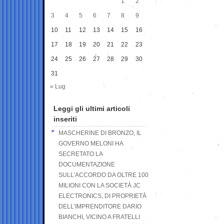
1
2
3
4
5
6
7
8
9
10
11
12
13
14
15
16
17
18
19
20
21
22
23
24
25
26
27
28
29
30
31
« Lug
Leggi gli ultimi articoli
inseriti
MASCHERINE DI BRONZO, IL
GOVERNO MELONI HA
SECRETATO LA
DOCUMENTAZIONE
SULL’ACCORDO DA OLTRE 100
MILIONI CON LA SOCIETÀ JC
ELECTRONICS, DI PROPRIETÀ
DELL’IMPRENDITORE DARIO
BIANCHI, VICINO A FRATELLI