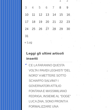
1
2
3
4
5
6
7
8
9
10
11
12
13
14
15
16
17
18
19
20
21
22
23
24
25
26
27
28
29
30
31
« Lug
Leggi gli ultimi articoli
inseriti
CE LA FARANNO QUESTA
VOLTA I PAVIDI LEGHISTI “DEL
NORD” A METTERE SOTTO
SCHIAFFO SALVINI? I
GOVERNATORI ATTILIO
FONTANA E MASSIMILIANO
FEDRIGA, INSIEME AL “DOGE”
LUCA ZAIA, SONO PRONTI A
FORMALIZZARE UNA