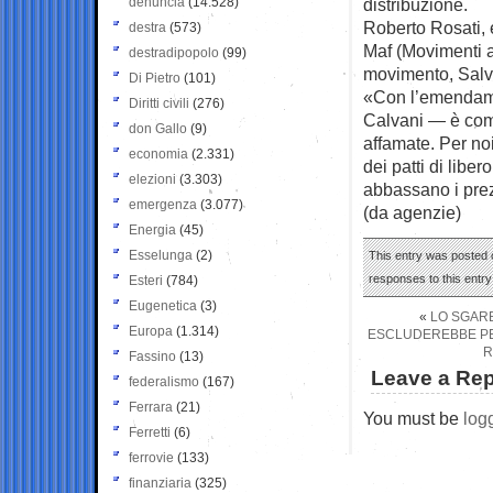
denuncia
(14.528)
distribuzione.
Roberto Rosati, 
destra
(573)
Maf (Movimenti ag
destradipopolo
(99)
movimento, Salv
Di Pietro
(101)
«Con l’emendamen
Diritti civili
(276)
Calvani — è com
don Gallo
(9)
affamate. Per no
economia
(2.331)
dei patti di libe
elezioni
(3.303)
abbassano i prez
emergenza
(3.077)
(da agenzie)
Energia
(45)
Esselunga
(2)
This entry was posted o
responses to this entr
Esteri
(784)
Eugenetica
(3)
«
LO SGARB
Europa
(1.314)
ESCLUDEREBBE PER
R
Fassino
(13)
Leave a Rep
federalismo
(167)
Ferrara
(21)
You must be
log
Ferretti
(6)
ferrovie
(133)
finanziaria
(325)