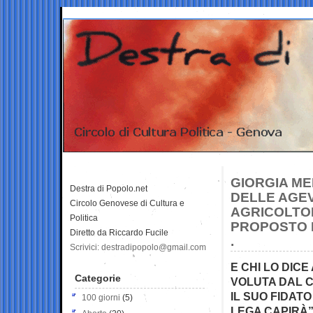
GIORGIA ME
Destra di Popolo.net
DELLE AGEV
Circolo Genovese di Cultura e
AGRICOLTOR
Politica
PROPOSTO D
Diretto da Riccardo Fucile
.
Scrivici: destradipopolo@gmail.com
E CHI LO DIC
Categorie
VOLUTA DAL C
IL SUO FIDATO
100 giorni
(5)
LEGA CAPIRÀ”?