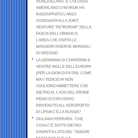
VENEZUELANO .IL COLOSSO
AMERICANO CHEVRON HA
RADDOPPIATO L’AREA
ASSEGNATA ALLA JOINT
VENTURE “PETROPIAR” NELLA
FASCIA DELL’ORINOCO,
L’AREA CHE OSPITA LE
MAGGIORI RISERVE MONDIALI
DI GREGGIO
LA GERMANIA SI CONFERMA IL
VENTRE MOLLE DELL’EUROPA
(PER LA GIOIA DI PUTIN). COME
MAI I TEDESCHI NON
VOGLIONO AMMETTERE CHE
DIETRO AL CASO DEL DRONE
PIENO DI ESPLOSIVO
RINVENUTO ALL’AEROPORTO
DI LIPSIA C’È LA RUSSIA?
GIULIANO FERRARA: ’CHE
COSA C’È SOTTO DIETRO
DAVANTI A LATO DEL “SIGNOR