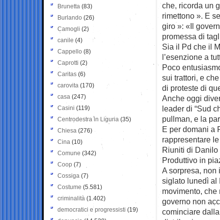
che, ricorda un g
Brunetta
(83)
rimettono ». E se
Burlando
(26)
giro »: «Il gover
Camogli
(2)
promessa di taglia
canile
(4)
Sia il Pd che i
Cappello
(8)
l’esenzione a tutt
Caprotti
(2)
Poco entusiasmo 
Caritas
(6)
sui trattori, e c
carovita
(170)
di proteste di que
casa
(247)
Anche oggi diver
leader di “Sud c
Casini
(119)
pullman, e la par
Centrodestra in Liguria
(35)
E per domani a R
Chiesa
(276)
rappresentare le 
Cina
(10)
Riuniti di Danil
Comune
(342)
Produttivo in pi
Coop
(7)
A sorpresa, non 
Cossiga
(7)
siglato lunedì al
Costume
(5.581)
movimento, che no
criminalità
(1.402)
governo non accet
democratici e progressisti
(19)
cominciare dalla 