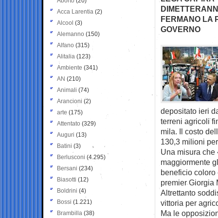
Aborto
(20)
DIMETTERANNO
Acca Larentia
(2)
FERMANO LA 
Alcool
(3)
GOVERNO
Alemanno
(150)
Alfano
(315)
Alitalia
(123)
Ambiente
(341)
AN
(210)
Animali
(74)
Arancioni
(2)
depositato ieri d
arte
(175)
terreni agricoli 
Attentato
(329)
mila. Il costo de
Auguri
(13)
130,3 milioni per
Batini
(3)
Una misura che «
Berlusconi
(4.295)
maggiormente gli 
Bersani
(234)
beneficio coloro
Biasotti
(12)
premier Giorgia 
Boldrini
(4)
Altrettanto soddi
Bossi
(1.221)
vittoria per agric
Ma le opposizion
Brambilla
(38)