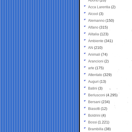
Aborto
(20)
Acca Larentia
(2)
Alcool
(3)
Alemanno
(150)
Alfano
(315)
Alitalia
(123)
Ambiente
(341)
AN
(210)
Animali
(74)
Arancioni
(2)
arte
(175)
Attentato
(329)
Auguri
(13)
Batini
(3)
Berlusconi
(4.295)
Bersani
(234)
Biasotti
(12)
Boldrini
(4)
Bossi
(1.221)
Brambilla
(38)