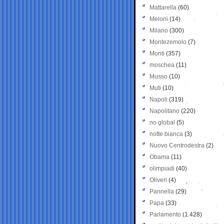
Mattarella
(60)
Meloni
(14)
Milano
(300)
Montezemolo
(7)
Monti
(357)
moschea
(11)
Musso
(10)
Muti
(10)
Napoli
(319)
Napolitano
(220)
no global
(5)
notte bianca
(3)
Nuovo Centrodestra
(2)
Obama
(11)
olimpiadi
(40)
Oliveri
(4)
Pannella
(29)
Papa
(33)
Parlamento
(1.428)