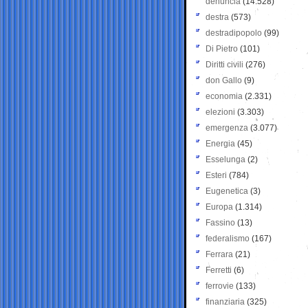
denuncia
(14.528)
destra
(573)
destradipopolo
(99)
Di Pietro
(101)
Diritti civili
(276)
don Gallo
(9)
economia
(2.331)
elezioni
(3.303)
emergenza
(3.077)
Energia
(45)
Esselunga
(2)
Esteri
(784)
Eugenetica
(3)
Europa
(1.314)
Fassino
(13)
federalismo
(167)
Ferrara
(21)
Ferretti
(6)
ferrovie
(133)
finanziaria
(325)