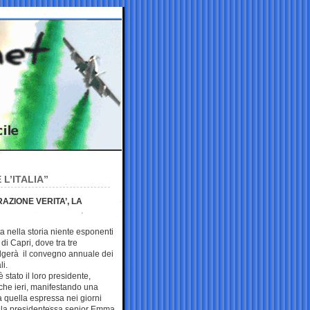
L’ITALIA”
AZIONE VERITA’, LA
ta nella storia niente esponenti
 di Capri, dove tra tre
olgerà il convegno annuale dei
li.
 stato il loro presidente,
che ieri, manifestando una
 quella espressa nei giorni
lla presidentessa senior Emma