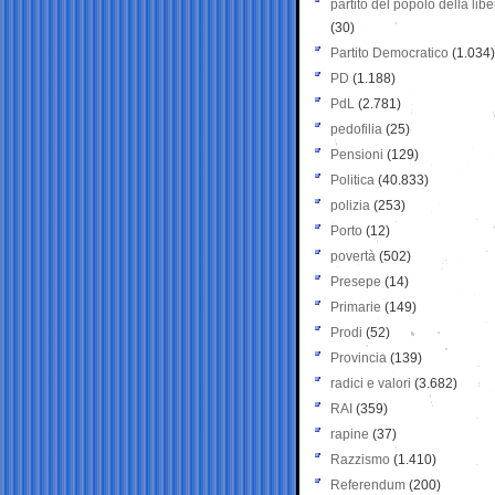
partito del popolo della libe
(30)
Partito Democratico
(1.034)
PD
(1.188)
PdL
(2.781)
pedofilia
(25)
Pensioni
(129)
Politica
(40.833)
polizia
(253)
Porto
(12)
povertà
(502)
Presepe
(14)
Primarie
(149)
Prodi
(52)
Provincia
(139)
radici e valori
(3.682)
RAI
(359)
rapine
(37)
Razzismo
(1.410)
Referendum
(200)