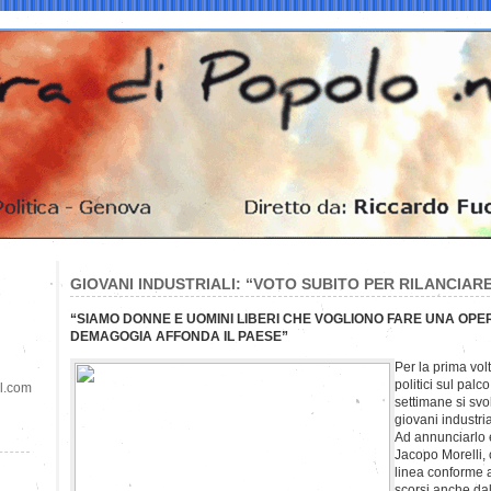
GIOVANI INDUSTRIALI: “VOTO SUBITO PER RILANCIARE 
“SIAMO DONNE E UOMINI LIBERI CHE VOGLIONO FARE UNA OPER
DEMAGOGIA AFFONDA IL PAESE”
Per la prima vol
politici sul palco
il.com
settimane si sv
giovani industria
Ad annunciarlo è
Jacopo Morelli, 
linea conforme a
scorsi anche da