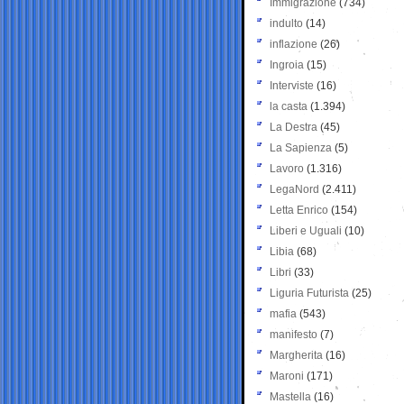
Immigrazione
(734)
indulto
(14)
inflazione
(26)
Ingroia
(15)
Interviste
(16)
la casta
(1.394)
La Destra
(45)
La Sapienza
(5)
Lavoro
(1.316)
LegaNord
(2.411)
Letta Enrico
(154)
Liberi e Uguali
(10)
Libia
(68)
Libri
(33)
Liguria Futurista
(25)
mafia
(543)
manifesto
(7)
Margherita
(16)
Maroni
(171)
Mastella
(16)