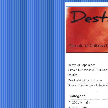
Destra di Popolo.net
Circolo Genovese di Cultura e
Politica
Diretto da Riccardo Fucile
Scrivici: destradipopolo@gma
Categorie
100 giorni
(5)