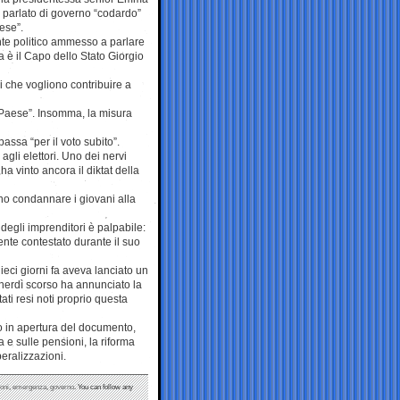
 parlato di governo “codardo”
aese”.
te politico ammesso a parlare
ra è il Capo dello Stato Giorgio
i che vogliono contribuire a
l Paese”. Insomma, la misura
ssa “per il voto subito”.
gli elettori. Uno dei nervi
ha vinto ancora il diktat della
o condannare i giovani alla
degli imprenditori è palpabile:
mente contestato durante il suo
eci giorni fa aveva lanciato un
enerdì scorso ha annunciato la
ati resi noti proprio questa
itto in apertura del documento,
 e sulle pensioni, la riforma
beralizzazioni.
ioni
,
emergenza
,
governo
. You can follow any