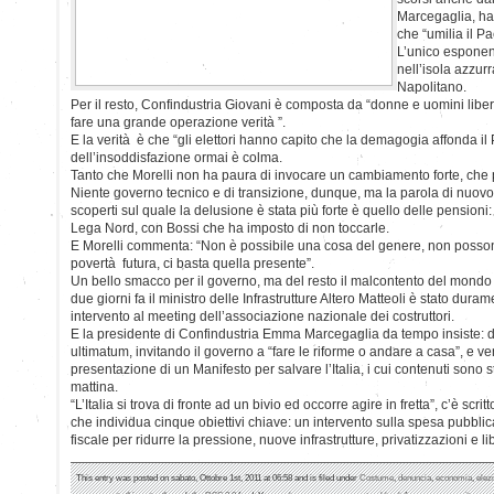
Marcegaglia, ha
che “umilia il P
L’unico esponen
nell’isola azzur
Napolitano.
Per il resto, Confindustria Giovani è composta da “donne e uomini liber
fare una grande operazione verità ”.
E la verità è che “gli elettori hanno capito che la demagogia affonda i
dell’insoddisfazione ormai è colma.
Tanto che Morelli non ha paura di invocare un cambiamento forte, che pa
Niente governo tecnico e di transizione, dunque, ma la parola di nuovo a
scoperti sul quale la delusione è stata più forte è quello delle pensioni: 
Lega Nord, con Bossi che ha imposto di non toccarle.
E Morelli commenta: “Non è possibile una cosa del genere, non posson
povertà futura, ci basta quella presente”.
Un bello smacco per il governo, ma del resto il malcontento del mondo 
due giorni fa il ministro delle Infrastrutture Altero Matteoli è stato dura
intervento al meeting dell’associazione nazionale dei costruttori.
E la presidente di Confindustria Emma Marcegaglia da tempo insiste: di
ultimatum, invitando il governo a “fare le riforme o andare a casa”, e v
presentazione di un Manifesto per salvare l’Italia, i cui contenuti sono st
mattina.
“L’Italia si trova di fronte ad un bivio ed occorre agire in fretta”, c’è scr
che individua cinque obiettivi chiave: un intervento sulla spesa pubblica
fiscale per ridurre la pressione, nuove infrastrutture, privatizzazioni e li
This entry was posted on sabato, Ottobre 1st, 2011 at 06:58 and is filed under
Costume
,
denuncia
,
economia
,
elez