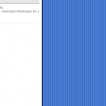
ME
RI, TENGONO PROFUMI E PC
»