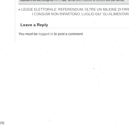
responses to this entry through the
RSS 2.0
feed. You can
leave a response
, or
trackback
from your own site.
«
LEGGE ELETTORALE: REFERENDUM, OLTRE UN MILIONE DI FIR
I CONSUMI NON RIPARTONO: LUGLIO GIU’ GLI ALIMENTA
Leave a Reply
You must be
logged in
to post a comment.
)
19)