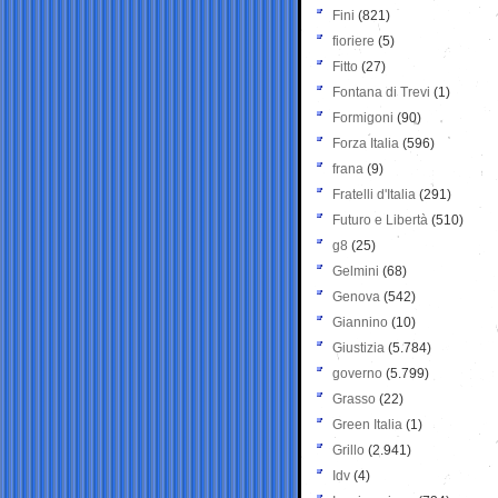
Fini
(821)
fioriere
(5)
Fitto
(27)
Fontana di Trevi
(1)
Formigoni
(90)
Forza Italia
(596)
frana
(9)
Fratelli d'Italia
(291)
Futuro e Libertà
(510)
g8
(25)
Gelmini
(68)
Genova
(542)
Giannino
(10)
Giustizia
(5.784)
governo
(5.799)
Grasso
(22)
Green Italia
(1)
Grillo
(2.941)
Idv
(4)