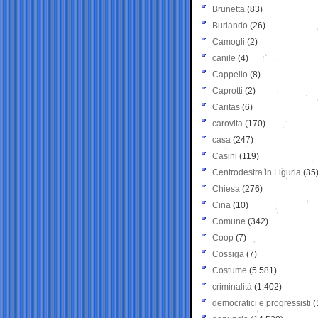
Brunetta
(83)
Burlando
(26)
Camogli
(2)
canile
(4)
Cappello
(8)
Caprotti
(2)
Caritas
(6)
carovita
(170)
casa
(247)
Casini
(119)
Centrodestra in Liguria
(35
Chiesa
(276)
Cina
(10)
Comune
(342)
Coop
(7)
Cossiga
(7)
Costume
(5.581)
criminalità
(1.402)
democratici e progressisti
(