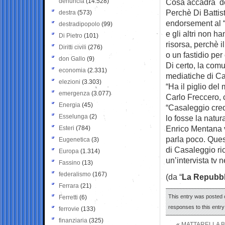
denuncia
(14.528)
Cosa accadrà dopo
Perchè Di Battist
destra
(573)
endorsement al “
destradipopolo
(99)
e gli altri non 
Di Pietro
(101)
risorsa, perchè 
Diritti civili
(276)
o un fastidio per
don Gallo
(9)
Di certo, la com
economia
(2.331)
mediatiche di C
elezioni
(3.303)
“Ha il piglio del
emergenza
(3.077)
Carlo Freccero, 
Energia
(45)
“Casaleggio cre
Esselunga
(2)
lo fosse la natu
Enrico Mentana va
Esteri
(784)
parla poco. Quest
Eugenetica
(3)
di Casaleggio ri
Europa
(1.314)
un’intervista tv 
Fassino
(13)
federalismo
(167)
(da “
La Repubbl
Ferrara
(21)
This entry was posted o
Ferretti
(6)
responses to this entr
ferrovie
(133)
finanziaria
(325)
«
MATTARELLA B