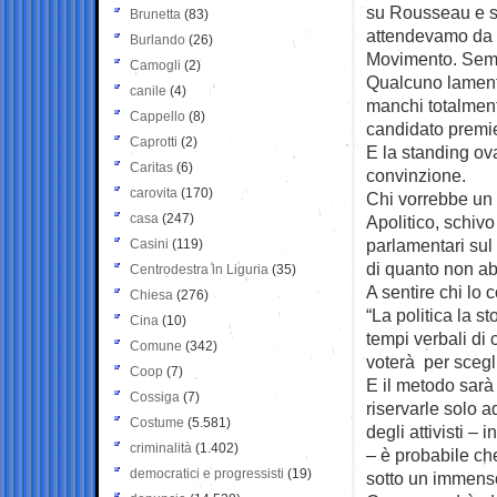
su Rousseau e s
Brunetta
(83)
attendevamo da a
Burlando
(26)
Movimento. Sempl
Camogli
(2)
Qualcuno lamenta
canile
(4)
manchi totalment
Cappello
(8)
candidato premier
Caprotti
(2)
E la standing ov
Caritas
(6)
convinzione.
carovita
(170)
Chi vorrebbe un r
casa
(247)
Apolitico, schivo
parlamentari sul
Casini
(119)
di quanto non abb
Centrodestra in Liguria
(35)
A sentire chi lo 
Chiesa
(276)
“La politica la st
Cina
(10)
tempi verbali di
Comune
(342)
voterà per scegl
Coop
(7)
E il metodo sarà 
Cossiga
(7)
riservarle solo a
Costume
(5.581)
degli attivisti –
criminalità
(1.402)
– è probabile che
democratici e progressisti
(19)
sotto un immens