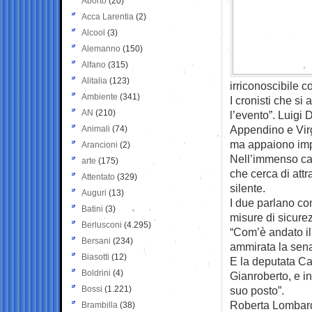
Aborto
(20)
Acca Larentia
(2)
Alcool
(3)
Alemanno
(150)
Alfano
(315)
Alitalia
(123)
irriconoscibile c
Ambiente
(341)
I cronisti che si
AN
(210)
l’evento”. Luigi 
Appendino e Virg
Animali
(74)
ma appaiono impr
Arancioni
(2)
Nell’immenso cap
arte
(175)
che cerca di attr
Attentato
(329)
silente.
Auguri
(13)
I due parlano con
Batini
(3)
misure di sicurez
Berlusconi
(4.295)
“Com’è andato il 
Bersani
(234)
ammirata la sena
Biasotti
(12)
E la deputata Ca
Boldrini
(4)
Gianroberto, e in
Bossi
(1.221)
suo posto”.
Roberta Lombardi 
Brambilla
(38)