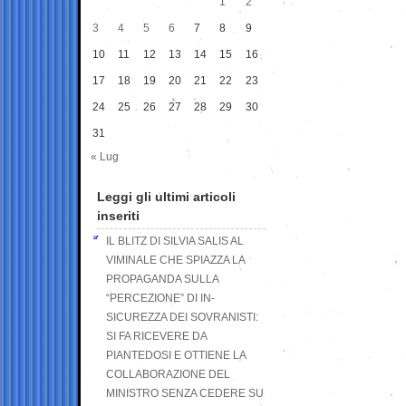
1
2
3
4
5
6
7
8
9
10
11
12
13
14
15
16
17
18
19
20
21
22
23
24
25
26
27
28
29
30
31
« Lug
Leggi gli ultimi articoli
inseriti
IL BLITZ DI SILVIA SALIS AL
VIMINALE CHE SPIAZZA LA
PROPAGANDA SULLA
“PERCEZIONE” DI IN-
SICUREZZA DEI SOVRANISTI:
SI FA RICEVERE DA
PIANTEDOSI E OTTIENE LA
COLLABORAZIONE DEL
MINISTRO SENZA CEDERE SU