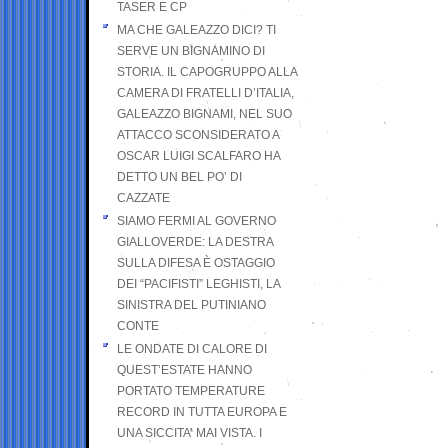
TASER E CP
MA CHE GALEAZZO DICI? TI
SERVE UN BIGNAMINO DI
STORIA. IL CAPOGRUPPO ALLA
CAMERA DI FRATELLI D’ITALIA,
GALEAZZO BIGNAMI, NEL SUO
ATTACCO SCONSIDERATO A
OSCAR LUIGI SCALFARO HA
DETTO UN BEL PO’ DI
CAZZATE
SIAMO FERMI AL GOVERNO
GIALLOVERDE: LA DESTRA
SULLA DIFESA È OSTAGGIO
DEI “PACIFISTI” LEGHISTI, LA
SINISTRA DEL PUTINIANO
CONTE
LE ONDATE DI CALORE DI
QUEST’ESTATE HANNO
PORTATO TEMPERATURE
RECORD IN TUTTA EUROPA E
UNA SICCITA’ MAI VISTA. I