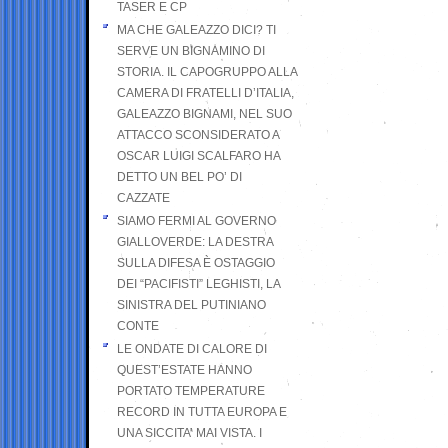
TASER E CP
MA CHE GALEAZZO DICI? TI
SERVE UN BIGNAMINO DI
STORIA. IL CAPOGRUPPO ALLA
CAMERA DI FRATELLI D’ITALIA,
GALEAZZO BIGNAMI, NEL SUO
ATTACCO SCONSIDERATO A
OSCAR LUIGI SCALFARO HA
DETTO UN BEL PO’ DI
CAZZATE
SIAMO FERMI AL GOVERNO
GIALLOVERDE: LA DESTRA
SULLA DIFESA È OSTAGGIO
DEI “PACIFISTI” LEGHISTI, LA
SINISTRA DEL PUTINIANO
CONTE
LE ONDATE DI CALORE DI
QUEST’ESTATE HANNO
PORTATO TEMPERATURE
RECORD IN TUTTA EUROPA E
UNA SICCITA’ MAI VISTA. I