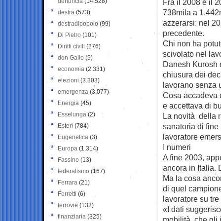
denuncia
(14.528)
Fra il 2008 e il
738mila a 1.442m
destra
(573)
azzerarsi: nel 2
destradipopolo
(99)
precedente.
Di Pietro
(101)
Chi non ha potut
Diritti civili
(276)
scivolato nel lav
don Gallo
(9)
Danesh Kurosh d
economia
(2.331)
chiusura dei decr
elezioni
(3.303)
lavorano senza u
emergenza
(3.077)
Cosa accadeva qu
Energia
(45)
e accettava di b
Esselunga
(2)
La novità della r
sanatoria di fin
Esteri
(784)
lavoratore emerso
Eugenetica
(3)
I numeri
Europa
(1.314)
A fine 2003, app
Fassino
(13)
ancora in Italia
federalismo
(167)
Ma la cosa ancor
Ferrara
(21)
di quel campione
Ferretti
(6)
lavoratore su tr
ferrovie
(133)
«I dati suggeris
finanziaria
(325)
mobilità che gli