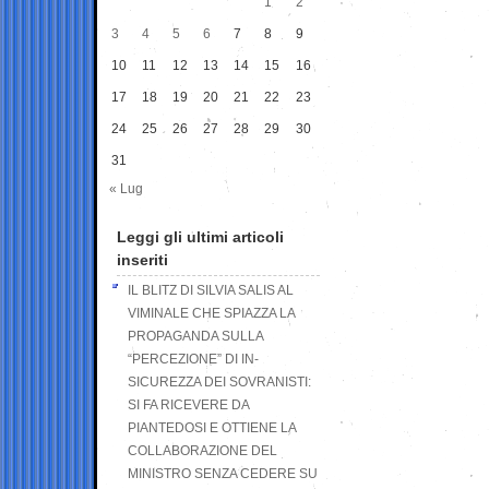
1
2
3
4
5
6
7
8
9
10
11
12
13
14
15
16
17
18
19
20
21
22
23
24
25
26
27
28
29
30
31
« Lug
Leggi gli ultimi articoli
inseriti
IL BLITZ DI SILVIA SALIS AL
VIMINALE CHE SPIAZZA LA
PROPAGANDA SULLA
“PERCEZIONE” DI IN-
SICUREZZA DEI SOVRANISTI:
SI FA RICEVERE DA
PIANTEDOSI E OTTIENE LA
COLLABORAZIONE DEL
MINISTRO SENZA CEDERE SU