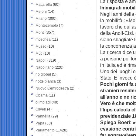
La risposta è am
Mattarella
(60)
Immigrati mobi
Meloni
(14)
Negli anni della 
Milano
(300)
la mobilità : «Mo
Montezemolo
(7)
lavoro che qui 
Monti
(357)
della Anolf-Cisl
siano sbagliate l
moschea
(11)
la concorrenza a
Musso
(10)
La ricerca dice u
Muti
(10)
a persone poi tor
Napoli
(319)
in Italia ed è rim
Napolitano
(220)
Uno dei luoghi c
no global
(5)
Stato. E invece è
notte bianca
(3)
Pochi giorni fa
Nuovo Centrodestra
(2)
stranieri residen
Obama
(11)
all’anno e ne ri
olimpiadi
(40)
Vero è che molt
l’Inps calcola c
Oliveri
(4)
previdenziale 16
Pannella
(29)
Spiega Boeri: «C
Papa
(33)
evasione contrib
Parlamento
(1.428)
far sopravviver