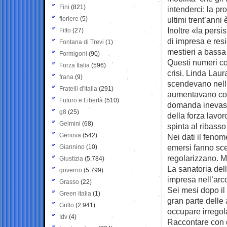
Fini
(821)
intenderci: la pr
fioriere
(5)
ultimi trent’anni
Inoltre «la pers
Fitto
(27)
di impresa e res
Fontana di Trevi
(1)
mestieri a bassa 
Formigoni
(90)
Questi numeri c
Forza Italia
(596)
crisi. Linda Laur
frana
(9)
scendevano nell’i
Fratelli d'Italia
(291)
aumentavano comu
Futuro e Libertà
(510)
domanda inevasa.
g8
(25)
della forza lavo
Gelmini
(68)
spinta al ribasso 
Genova
(542)
Nei dati il fenom
emersi fanno scen
Giannino
(10)
regolarizzano. M
Giustizia
(5.784)
La sanatoria del
governo
(5.799)
impresa nell’arco
Grasso
(22)
Sei mesi dopo il
Green Italia
(1)
gran parte delle 
Grillo
(2.941)
occupare irregola
Idv
(4)
Raccontare con do