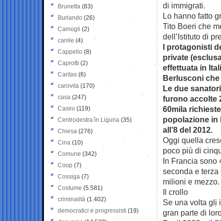
di immigrati.
Brunetta
(83)
Lo hanno fatto gr
Burlando
(26)
Tito Boeri che me
Camogli
(2)
dell’Istituto di p
canile
(4)
I protagonisti d
Cappello
(8)
private (esclusa
Caprotti
(2)
effettuata in I
Caritas
(6)
Berlusconi che 
carovita
(170)
Le due sanatori
casa
(247)
furono accolte 
60mila richieste
Casini
(119)
popolazione in I
Centrodestra in Liguria
(35)
all’8 del 2012.
Chiesa
(276)
Oggi quella cresc
Cina
(10)
poco più di cinqu
Comune
(342)
In Francia sono 
Coop
(7)
seconda e terza 
Cossiga
(7)
milioni e mezzo.
Costume
(5.581)
Il crollo
criminalità
(1.402)
Se una volta gli 
democratici e progressisti
(19)
gran parte di lor