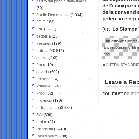
partito del popolo della libertà
dell’immigrazion
(30)
della convenzion
Partito Democratico
(1.034)
potere in cinqu
PD
(1.188)
(da “
La Stampa”
PdL
(2.781)
pedofilia
(25)
This entry was posted o
Pensioni
(129)
any responses to this 
Politica
(40.814)
site.
polizia
(253)
Porto
(12)
«
INTERVISTA A BR
povertà
(502)
Presepe
(14)
Leave a Rep
Primarie
(149)
You must be
log
Prodi
(52)
Provincia
(139)
radici e valori
(3.682)
RAI
(359)
rapine
(37)
Razzismo
(1.410)
Referendum
(200)