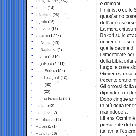
Immigrazione
(734)
e domani.
indulto
(14)
Il ministro dello
inflazione
(26)
quest’anno potre
Ingroia
(15)
dell’anno scorso,
La mera chiusura 
Interviste
(16)
Bakari sulle stra
la casta
(1.394)
richiedenti asilo
La Destra
(45)
quelle decine di
La Sapienza
(5)
Dimenticate per u
Lavoro
(1.316)
della Libia orfa
LegaNord
(2.411)
lungo le cose sic
Letta Enrico
(154)
Giovedì scorso a
Liberi e Uguali
(10)
trecento erano m
Libia
(68)
Gli emersi dalla
Libri
(33)
dipendenti in due
Dopo cinque anni
Liguria Futurista
(25)
in più della ten
mafia
(543)
manodopera.
manifesto
(7)
Liliana Ocmim è pe
Margherita
(16)
presidente del d
Maroni
(171)
italiani all’ester
Mastella
(16)