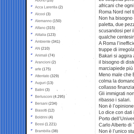
Aborto
(20)
africani che ogni
Acca Larentia
(2)
Roma Nord nel ti
Alcool
(3)
Non ha bisogno 
Alemanno
(150)
paletta, due pez
Alfano
(315)
scusandosi per il
Alitalia
(123)
qualche centesim
Ambiente
(341)
A Roma l’ineffic
AN
(210)
truppe di irregol
Bakari si aggira 
Animali
(74)
il bisogno di dis
Arancioni
(2)
marciapiede più 
arte
(175)
Meno male che Ba
Attentato
(329)
colma la domanda
Auguri
(13)
collasso finanzia
Batini
(3)
Gli immigrati non
Berlusconi
(4.295)
ribasso i salari.
Bersani
(234)
Non è l’opinione
Biasotti
(12)
Lo dice con dati 
Boldrini
(4)
Porto dell’Univer
Bossi
(1.221)
Carlo Alberto di
Non è l’unico st
Brambilla
(38)