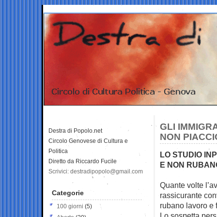
GLI IMMIGRA
Destra di Popolo.net
NON PIACC
Circolo Genovese di Cultura e
Politica
LO STUDIO IN
Diretto da Riccardo Fucile
E NON RUBANO
Scrivici: destradipopolo@gmail.com
Quante volte l’ave
Categorie
rassicurante co
rubano lavoro e 
100 giorni
(5)
Lo sospetta pers