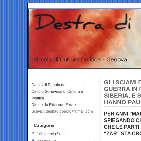
GLI SCIAMI
Destra di Popolo.net
GUERRA IN R
Circolo Genovese di Cultura e
SIBERIA, E
Politica
HANNO PAU
Diretto da Riccardo Fucile
Scrivici: destradipopolo@gmail.com
PER ANNI “MA
SPIEGANDO C
Categorie
CHE LE PARTI 
“ZAR” STA C
100 giorni
(5)