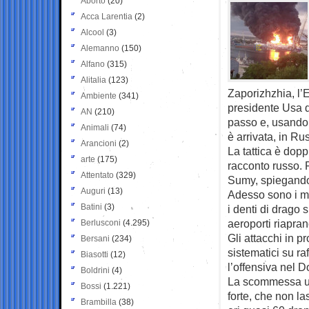
Aborto
(20)
Acca Larentia
(2)
Alcool
(3)
Alemanno
(150)
Alfano
(315)
Alitalia
(123)
Zaporizhzhia, l’
Ambiente
(341)
presidente Usa 
AN
(210)
passo e, usando 
Animali
(74)
è arrivata, in Ru
Arancioni
(2)
La tattica è doppi
arte
(175)
racconto russo. 
Attentato
(329)
Sumy, spiegando 
Auguri
(13)
Adesso sono i mos
Batini
(3)
i denti di drago
aeroporti riapran
Berlusconi
(4.295)
Gli attacchi in p
Bersani
(234)
sistematici su ra
Biasotti
(12)
l’offensiva nel 
Boldrini
(4)
La scommessa ucr
Bossi
(1.221)
forte, che non l
Brambilla
(38)