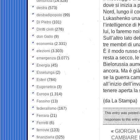
denuncia
(14.528)
dove si inizia a
destra
(573)
Nord, lungo il co
destradipopolo
(99)
Lukashenko una s
Di Pietro
(101)
l’intelligence di
Diritti civili
(276)
lui, lo faremo no
don Gallo
(9)
Sull’altro lato de
economia
(2.331)
tre membri di un
È il modo russo d
elezioni
(3.303)
resta a secco, le
emergenza
(3.077)
Bielorussia aume
Energia
(45)
ancora. Ma è già
Esselunga
(2)
se la guerra cam
Esteri
(784)
all’inizio dell’i
Eugenetica
(3)
tenere aperta la
Europa
(1.314)
(da La Stampa)
Fassino
(13)
federalismo
(167)
This entry was posted 
Ferrara
(21)
responses to this entr
Ferretti
(6)
ferrovie
(133)
«
GIORGIA 
CAMBIARE 
finanziaria
(325)