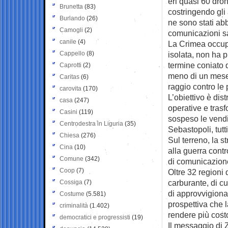
eri quasi 60 dron
Brunetta
(83)
costringendo gli 
Burlando
(26)
ne sono stati abb
Camogli
(2)
comunicazioni sat
canile
(4)
La Crimea occupat
Cappello
(8)
isolata, non ha p
termine coniato 
Caprotti
(2)
meno di un mese
Caritas
(6)
raggio contro le
carovita
(170)
L’obiettivo è dis
casa
(247)
operative e trasf
Casini
(119)
sospeso le vendit
Centrodestra in Liguria
(35)
Sebastopoli, tutti
Chiesa
(276)
Sul terreno, la s
Cina
(10)
alla guerra contro
Comune
(342)
di comunicazione 
Coop
(7)
Oltre 32 regioni
carburante, di cu
Cossiga
(7)
di approvvigiona
Costume
(5.581)
prospettiva che l
criminalità
(1.402)
rendere più cost
democratici e progressisti
(19)
Il messaggio di 