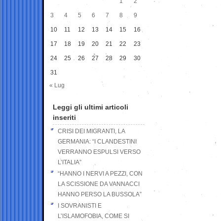
1
2
3
4
5
6
7
8
9
10
11
12
13
14
15
16
17
18
19
20
21
22
23
24
25
26
27
28
29
30
31
« Lug
Leggi gli ultimi articoli
inseriti
CRISI DEI MIGRANTI, LA
GERMANIA: “I CLANDESTINI
VERRANNO ESPULSI VERSO
L’ITALIA”
“HANNO I NERVI A PEZZI, CON
LA SCISSIONE DA VANNACCI
HANNO PERSO LA BUSSOLA”
I SOVRANISTI E
L’ISLAMOFOBIA, COME SI