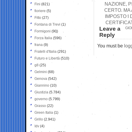
NAZIONE, P
Fini
(821)
CERTO. MA
fioriere
(5)
IMPOSTO I
Fitto
(27)
CERTIFICA
Fontana di Trevi
(1)
Leave a
GIO
Formigoni
(90)
Reply
Forza Italia
(596)
frana
(9)
You must be
log
Fratelli d'Italia
(291)
Futuro e Libertà
(510)
g8
(25)
Gelmini
(68)
Genova
(542)
Giannino
(10)
Giustizia
(5.784)
governo
(5.799)
Grasso
(22)
Green Italia
(1)
Grillo
(2.941)
Idv
(4)