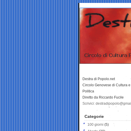
Destra di Popolo.net
Circolo Genovese di Cultura e
Politica
Diretto da Riccardo Fucile
Scrivici: destradipopolo@gma
Categorie
100 giorni
(5)