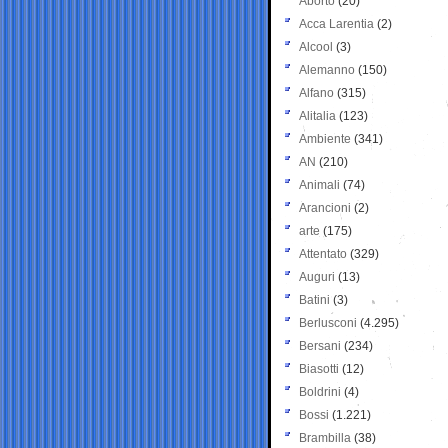
Aborto
(20)
Acca Larentia
(2)
Alcool
(3)
Alemanno
(150)
Alfano
(315)
Alitalia
(123)
Ambiente
(341)
AN
(210)
Animali
(74)
Arancioni
(2)
arte
(175)
Attentato
(329)
Auguri
(13)
Batini
(3)
Berlusconi
(4.295)
Bersani
(234)
Biasotti
(12)
Boldrini
(4)
Bossi
(1.221)
Brambilla
(38)