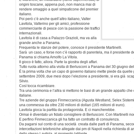
origini toscane, appena può, non manca mai di
rendere omaggio a quel simpaticone del premier
italiano.
Poi però c’è anche quell’altro italiano, Valter
Lavitola, Valterino per gli amici, professione
commerciante di pesce con la passione dei traffici
internazionali.
Lavitola è di casa a Palazzo Grazioli, ma va alla
grande anche a Panama.
Frequenta le stanze del potere, conosce il presidente Martinelli.
Sarà un caso, e forse non c’è rapporto di parentela, ma il presidente de
Panama si chiama Arnolfo La Vitola.
Il gioco è fatto, allora. Parte la giostra degli affari.
Tutto ruota attorno alla visita di Berlusconi a Panama del 30 giugno de
È la prima volta che un capo di governo italiano mette piede da quelle pa
settembre 2009, due mesi dopo l’elezione a presidente, si era già scapic
Silvio.
Così tocca ricambiare.
Tra una cerimonia e l’altra si mettono le basi di un grande appalto che d
italiane.
Tre aziende del gruppo Finmeccanica (Agusta Westland, Selex Sistemi
una commessa da oltre 230 milioni di dollari (165 milioni di euro).
Lavitola gioca la partita da protagonista. E ci mancherebbe.
Ormai è diventato un fidato consigliere di Berlusconi. Con Martinelli no
E perfino Finmeccanica gli ha fatto un contratto di consulenza.
Da pagarsi sul conto di una società creata dalle parti di Panama, seco
intercettazioni telefoniche allegate dai pm di Napoli nella richiesta di a
dello stesso Lavitola, al momento latitante.