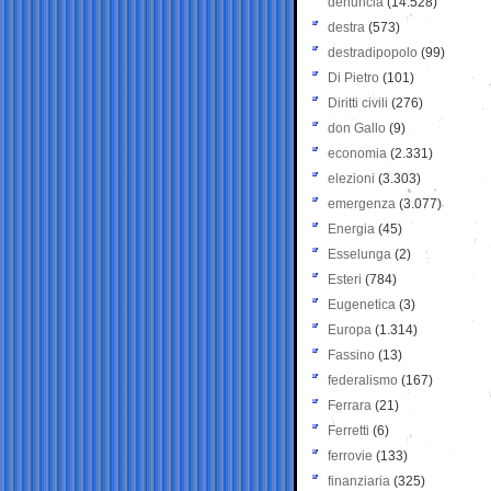
denuncia
(14.528)
destra
(573)
destradipopolo
(99)
Di Pietro
(101)
Diritti civili
(276)
don Gallo
(9)
economia
(2.331)
elezioni
(3.303)
emergenza
(3.077)
Energia
(45)
Esselunga
(2)
Esteri
(784)
Eugenetica
(3)
Europa
(1.314)
Fassino
(13)
federalismo
(167)
Ferrara
(21)
Ferretti
(6)
ferrovie
(133)
finanziaria
(325)