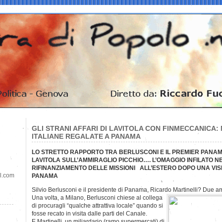
GLI STRANI AFFARI DI LAVITOLA CON FINMECCANICA: N
ITALIANE REGALATE A PANAMA
LO STRETTO RAPPORTO TRA BERLUSCONI E IL PREMIER PANAM
LAVITOLA SULL’AMMIRAGLIO PICCHIO…. L’OMAGGIO INFILATO N
RIFINANZIAMENTO DELLE MISSIONI ALL’ESTERO DOPO UNA VIS
il.com
PANAMA
Silvio Berlusconi e il presidente di Panama, Ricardo Martinelli? Due 
Una volta, a Milano, Berlusconi chiese al collega
di procuragli “qualche attrattiva locale” quando si
fosse recato in visita dalle parti del Canale.
E Martinelli, un miliardario (ramo supermercati) di