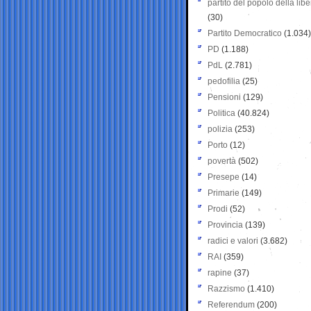
partito del popolo della libe
(30)
Partito Democratico
(1.034)
PD
(1.188)
PdL
(2.781)
pedofilia
(25)
Pensioni
(129)
Politica
(40.824)
polizia
(253)
Porto
(12)
povertà
(502)
Presepe
(14)
Primarie
(149)
Prodi
(52)
Provincia
(139)
radici e valori
(3.682)
RAI
(359)
rapine
(37)
Razzismo
(1.410)
Referendum
(200)