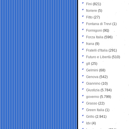
Fini
(821)
fioriere
(5)
Fitto
(27)
Fontana di Trevi
(1)
Formigoni
(90)
Forza Italia
(596)
frana
(9)
Fratelli d'Italia
(291)
Futuro e Libertà
(510)
g8
(25)
Gelmini
(68)
Genova
(542)
Giannino
(10)
Giustizia
(5.784)
governo
(5.799)
Grasso
(22)
Green Italia
(1)
Grillo
(2.941)
Idv
(4)