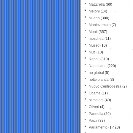
Mattarella
(60)
Meloni
(14)
Milano
(300)
Montezemolo
(7)
Monti
(357)
moschea
(11)
Musso
(10)
Muti
(10)
Napoli
(319)
Napolitano
(220)
no global
(5)
notte bianca
(3)
Nuovo Centrodestra
(2)
Obama
(11)
olimpiadi
(40)
Oliveri
(4)
Pannella
(29)
Papa
(33)
Parlamento
(1.428)