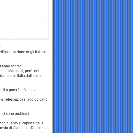
ll’associazione degli italiani a
ll’anno scorso.
rti. Martinelli, però, nel
ollato in Italia dall’amico
i lì a poco finirà in mani
 e Telespazio) si aggiudicano
n ci sono problemi.
ndo quanto si capisce dalle
rresto di Gianpaolo Tarantini e