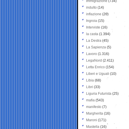
Immigrazione
(734)
indulto
(14)
inflazione
(26)
Ingroia
(15)
Interviste
(16)
la casta
(1.394)
La Destra
(45)
La Sapienza
(5)
Lavoro
(1.316)
LegaNord
(2.411)
Letta Enrico
(154)
Liberi e Uguali
(10)
Libia
(68)
Libri
(33)
Liguria Futurista
(25)
mafia
(543)
manifesto
(7)
Margherita
(16)
Maroni
(171)
Mastella
(16)