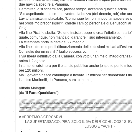
due navi da spedire a Panama.
L’ammiraglio si schermisce, prende tempo, accampa qualche scusa.
“Sto aspettando — dice — di vedere la bozza (del decreto, ndr) che anc
Lavitola insiste, implacabile. “Comunque lei non mi può far sapere se
nel prossimo preconsiglio?”, chiede l’amico personale di Berlusconi al 
Chigi.
Alla fine Picchio sbotta: “Se uno insiste troppo si crea l’effetto contrario”
quale, comunque, non manca di garantire il suo interessamento.
La telefonata porta la data del 27 maggio.
Alla fine il decreto per il rifinanziamento delle missioni militari all’est
Consiglio dei ministri il 7 luglio successivo.
Il via libera definitivo dalla Camera, con voto unanime di maggioranza
arriva il 2 agosto.
In tempi di crisi nera per il bilancio pubblico anche le spese per le miss
per 120 milioni.
Ma il governo riesce comunque a trovare 17 milioni per rimborsare Finc
L’amico Martinelli, da Panama, sarà contento.
Vittorio Malagutti
(da “
Il Fatto Quotidiano
“)
This entry was posted on venerdì, Settembre 9th, 2011 at 06:09 and is filed under
Berlusconi
,
Esteri
,
governo
,
spr
through the
RSS 2.0
feed. You can
leave a response
, or
trackback
from your own site.
«
VERREMO A CERCARVI
LA SUPERTASSA COLPIRA’ SOLO IL 5% DEI RICCHI : COSI’ SI E
LUSSO E YACHT
»