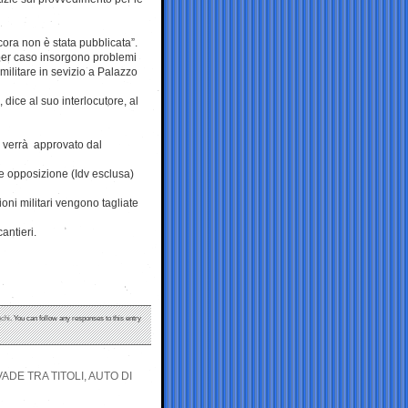
ora non è stata pubblicata”.
 per caso insorgono problemi
militare in sevizio a Palazzo
, dice al suo interlocutore, al
ero verrà approvato dal
 e opposizione (Idv esclusa)
ioni militari vengono tagliate
antieri.
echi
. You can follow any responses to this entry
VADE TRA TITOLI, AUTO DI