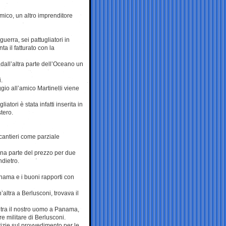
mico, un altro imprenditore
erra, sei pattugliatori in
a il fatturato con la
e dall’altra parte dell’Oceano un
.
gio all’amico Martinelli viene
atori è stata infatti inserita in
stero.
cantieri come parziale
una parte del prezzo per due
ndietro.
anama e i buoni rapporti con
’altra a Berlusconi, trovava il
a tra il nostro uomo a Panama,
e militare di Berlusconi.
tizie sul provvedimento per le