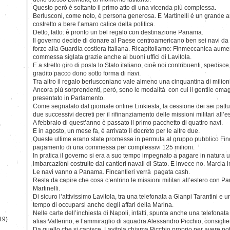
Questo però è soltanto il primo atto di una vicenda più complessa.
Berlusconi, come noto, è persona generosa. E Martinelli è un grande a
costretto a bere l’amaro calice della politica.
Detto, fatto: è pronto un bel regalo con destinazione Panama.
Il governo decide di donare al Paese centroamericano ben sei navi da gu
forze alla Guardia costiera italiana. Ricapitoliamo: Finmeccanica aument
commessa siglata grazie anche ai buoni uffici di Lavitola.
E a stretto giro di posta lo Stato italiano, cioè noi contribuenti, spedisc
gradito pacco dono sotto forma di navi.
Tra altro il regalo berlusconiano vale almeno una cinquantina di milioni
Ancora più sorprendenti, però, sono le modalità con cui il gentile omag
presentato in Parlamento.
Come segnalato dal giornale online Linkiesta, la cessione dei sei pattugli
due successivi decreti per il rifinanziamento delle missioni militari all’e
A febbraio di quest’anno è passato il primo pacchetto di quattro navi.
)
E in agosto, un mese fa, è arrivato il decreto per le altre due.
Queste ultime erano state promesse in permuta al gruppo pubblico Fin
pagamento di una commessa per complessivi 125 milioni.
In pratica il governo si era a suo tempo impegnato a pagare in natura 
imbarcazioni costruite dai cantieri navali di Stato. E invece no. Marcia i
Le navi vanno a Panama. Fincantieri verrà pagata cash.
Resta da capire che cosa c’entrino le missioni militari all’estero con P
Martinelli.
Di sicuro l’attivissimo Lavitola, tra una telefonata a Gianpi Tarantini e un
tempo di occuparsi anche degli affari della Marina.
Nelle carte dell’inchiesta di Napoli, infatti, spunta anche una telefonat
19)
alias Valterino, e l’ammiraglio di squadra Alessandro Picchio, consiglier
Da quello che si capisce, Lavitola chiama Picchio proprio per avere no