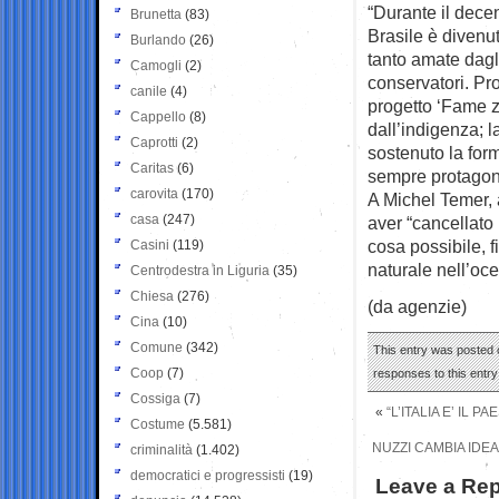
“Durante il dece
Brunetta
(83)
Brasile è divenu
Burlando
(26)
tanto amate dagli
Camogli
(2)
conservatori. Pro
canile
(4)
progetto ‘Fame z
Cappello
(8)
dall’indigenza; l
Caprotti
(2)
sostenuto la for
Caritas
(6)
sempre protagoni
carovita
(170)
A Michel Temer, a
casa
(247)
aver “cancellato 
cosa possibile, f
Casini
(119)
naturale nell’oce
Centrodestra in Liguria
(35)
Chiesa
(276)
(da agenzie)
Cina
(10)
Comune
(342)
This entry was posted o
Coop
(7)
responses to this entr
Cossiga
(7)
«
“L’ITALIA E’ IL
Costume
(5.581)
NUZZI CAMBIA IDEA
criminalità
(1.402)
democratici e progressisti
(19)
Leave a Rep