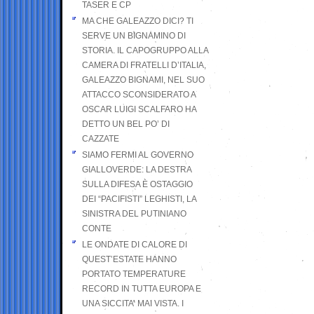
TASER E CP
MA CHE GALEAZZO DICI? TI
SERVE UN BIGNAMINO DI
STORIA. IL CAPOGRUPPO ALLA
CAMERA DI FRATELLI D’ITALIA,
GALEAZZO BIGNAMI, NEL SUO
ATTACCO SCONSIDERATO A
OSCAR LUIGI SCALFARO HA
DETTO UN BEL PO’ DI
CAZZATE
SIAMO FERMI AL GOVERNO
GIALLOVERDE: LA DESTRA
SULLA DIFESA È OSTAGGIO
DEI “PACIFISTI” LEGHISTI, LA
SINISTRA DEL PUTINIANO
CONTE
LE ONDATE DI CALORE DI
QUEST’ESTATE HANNO
PORTATO TEMPERATURE
RECORD IN TUTTA EUROPA E
UNA SICCITA’ MAI VISTA. I