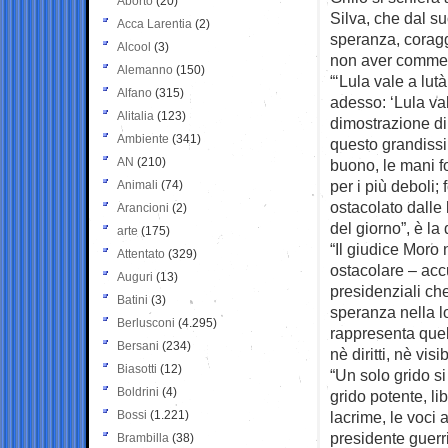
Aborto
(20)
Silva, che dal su
Acca Larentia
(2)
speranza, coragg
Alcool
(3)
non aver commes
Alemanno
(150)
“‘Lula vale a lut
Alfano
(315)
adesso: ‘Lula va
Alitalia
(123)
dimostrazione di 
Ambiente
(341)
questo grandiss
AN
(210)
buono, le mani fo
per i più deboli
Animali
(74)
ostacolato dalle 
Arancioni
(2)
del giorno”, è la
arte
(175)
“Il giudice Moro 
Attentato
(329)
ostacolare – accu
Auguri
(13)
presidenziali ch
Batini
(3)
speranza nella lo
Berlusconi
(4.295)
rappresenta que
Bersani
(234)
nè diritti, nè visi
Biasotti
(12)
“Un solo grido si
Boldrini
(4)
grido potente, li
Bossi
(1.221)
lacrime, le voci 
presidente guerri
Brambilla
(38)