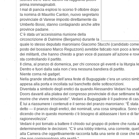
prima inimmaginabili.
I mal di pancia esplosi lo scorso 9 ottobre dopo
la nomina di Maurilio Canton, nuovo segretario
provinciale di Varese imposto direttamente da
Umberto Bossi, stanno contagiando anche altre
province padane.
C’è stata un’accesissima riunione della
circoscrizione di Dalmine (Bergamo) durante la
quale lo stesso deputato maroniano Giacomo Stucchi (candidato com
posto del bossiano Marco Reguzzoni) avrebbe faticato non poco a tene
dei militanti, che hanno chiesto a gran voce di passare all’azione e rov
sta controllando il partito.
Il clima, al pranzo di domenica, per chi conosce gli eventi e la liturgia l
Dentro e fuori dalla sala non c’era nessuna bandiera di partito.
Niente corna nè gadget.
Nella grande struttura dell’area feste di Buguggiate c’era un unico simbo
appesa alla porta e incollata sul banchetto delle sottoscrizioni.
Diventata a simbolo degli eretici da quando Alessandro Vedani ha usat
Doors davanti alla platea del congresso provinciale di due settimane fa:
morire che vivere strisciando”. Vedani a Buguggiate è il padrone di cas
È lui a riassumere i contenuti e il senso del pranzo maroniano: “È stat
detto — il pranzo degli eretici, dei nominati, una cosa simpatica. Sono stat
dicendo che in questo momento c’è bisogno di abbassare i toni e di fa
ragionevolezza”.
Vedani è poi tornato a battere il chiodo sul gruppo di potere che ruota 
determinerebbe le decisioni. “C’è una lobby interna, una corrente, que
alla Camera che oggettivamente racconta tutta una serie di cose che la
che non corrispondono alla realtà ”.