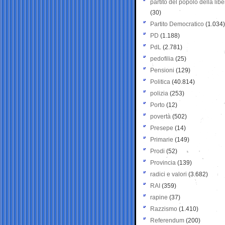
partito del popolo della libe
(30)
Partito Democratico
(1.034)
PD
(1.188)
PdL
(2.781)
pedofilia
(25)
Pensioni
(129)
Politica
(40.814)
polizia
(253)
Porto
(12)
povertà
(502)
Presepe
(14)
Primarie
(149)
Prodi
(52)
Provincia
(139)
radici e valori
(3.682)
RAI
(359)
rapine
(37)
Razzismo
(1.410)
Referendum
(200)