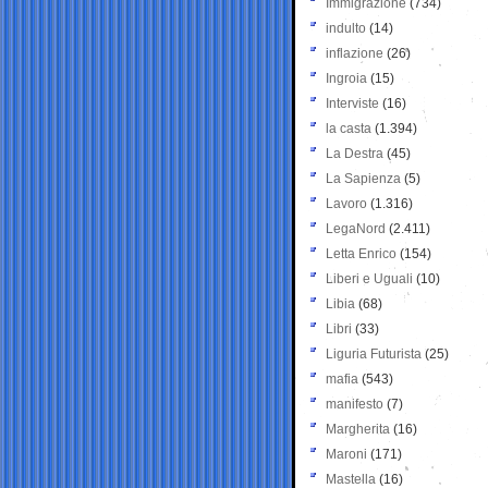
Immigrazione
(734)
indulto
(14)
inflazione
(26)
Ingroia
(15)
Interviste
(16)
la casta
(1.394)
La Destra
(45)
La Sapienza
(5)
Lavoro
(1.316)
LegaNord
(2.411)
Letta Enrico
(154)
Liberi e Uguali
(10)
Libia
(68)
Libri
(33)
Liguria Futurista
(25)
mafia
(543)
manifesto
(7)
Margherita
(16)
Maroni
(171)
Mastella
(16)