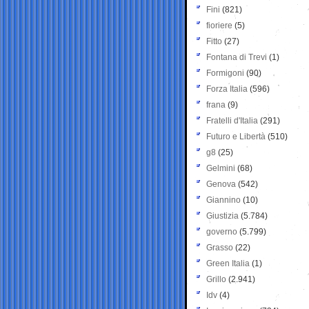
Fini
(821)
fioriere
(5)
Fitto
(27)
Fontana di Trevi
(1)
Formigoni
(90)
Forza Italia
(596)
frana
(9)
Fratelli d'Italia
(291)
Futuro e Libertà
(510)
g8
(25)
Gelmini
(68)
Genova
(542)
Giannino
(10)
Giustizia
(5.784)
governo
(5.799)
Grasso
(22)
Green Italia
(1)
Grillo
(2.941)
Idv
(4)