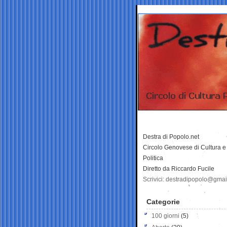
Destra di Popolo.net
Circolo Genovese di Cultura e
Politica
Diretto da Riccardo Fucile
Scrivici: destradipopolo@gma
Categorie
100 giorni
(5)