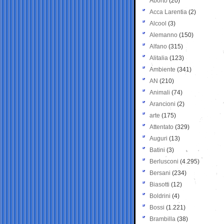
Aborto
(20)
Acca Larentia
(2)
Alcool
(3)
Alemanno
(150)
Alfano
(315)
Alitalia
(123)
Ambiente
(341)
AN
(210)
Animali
(74)
Arancioni
(2)
arte
(175)
Attentato
(329)
Auguri
(13)
Batini
(3)
Berlusconi
(4.295)
Bersani
(234)
Biasotti
(12)
Boldrini
(4)
Bossi
(1.221)
Brambilla
(38)