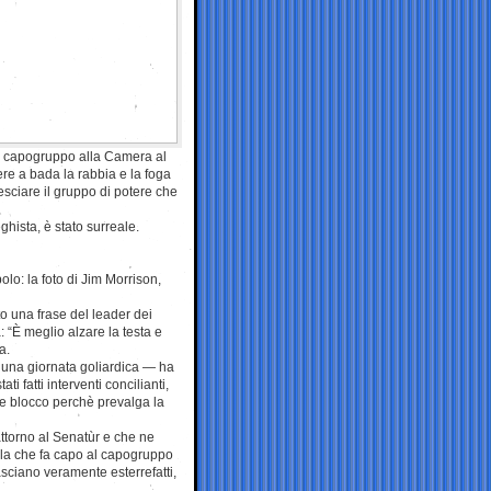
e capogruppo alla Camera al
re a bada la rabbia e la foga
esciare il gruppo di potere che
eghista, è stato surreale.
lo: la foto di Jim Morrison,
o una frase del leader dei
 “È meglio alzare la testa e
a.
a una giornata goliardica — ha
i fatti interventi concilianti,
re blocco perchè prevalga la
attorno al Senatùr e che ne
lla che fa capo al capogruppo
sciano veramente esterrefatti,