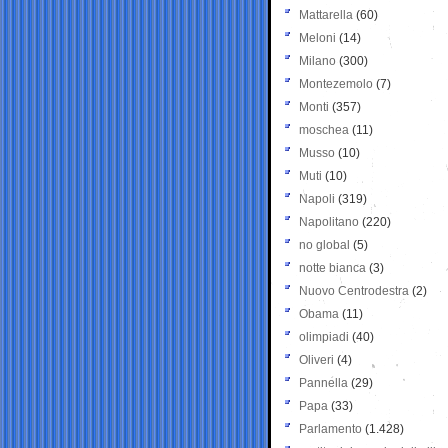
Mattarella
(60)
Meloni
(14)
Milano
(300)
Montezemolo
(7)
Monti
(357)
moschea
(11)
Musso
(10)
Muti
(10)
Napoli
(319)
Napolitano
(220)
no global
(5)
notte bianca
(3)
Nuovo Centrodestra
(2)
Obama
(11)
olimpiadi
(40)
Oliveri
(4)
Pannella
(29)
Papa
(33)
Parlamento
(1.428)