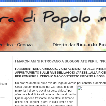
I MARONIANI SI RITROVANO A BUGUGGIATE PER IL “PR
I DISSIDENTI DEL CARROCCIO, VICINI AL MINISTRO DEGLI INTERN
APPUNTAMENTO SULLE RIVE DEL LAGO DI VARESE…ALLA RICE
PER ROMPERE IL CERCHIO MAGICO STRETTO INTORNO A BOSSI
Un pranzo di eretici sulle rive del lago di Varese per contarsi e decider
il.com
Circa duecento militanti del Carroccio di fede
maroniani si sono trovati (a porte chiuse) per
affrontare la difficile situazione interna al partito.
Quelle appena trascorse sono state settimane
difficili per i leghisti, giorni in cui il livello dello
scontro tra le varie fazioni ha raggiunto picchi