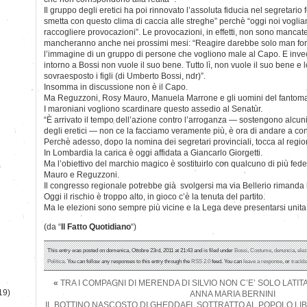
Il gruppo degli eretici ha poi rinnovato l’assoluta fiducia nel segretario
smetta con questo clima di caccia alle streghe” perchè “oggi noi vogli
raccogliere provocazioni”. Le provocazioni, in effetti, non sono manca
mancheranno anche nei prossimi mesi: “Reagire darebbe solo man forte
l’immagine di un gruppo di persone che vogliono male al Capo. E inve
intorno a Bossi non vuole il suo bene. Tutto lì, non vuole il suo bene 
sovraesposto i figli (di Umberto Bossi, ndr)”.
Insomma in discussione non è il Capo.
Ma Reguzzoni, Rosy Mauro, Manuela Marrone e gli uomini del fantoma
I maroniani vogliono scardinare questo assedio al Senatùr.
“È arrivato il tempo dell’azione contro l’arroganza — sostengono alcuni m
degli eretici — non ce la facciamo veramente più, è ora di andare a co
Perchè adesso, dopo la nomina dei segretari provinciali, tocca al regio
In Lombardia la carica è oggi affidata a Giancarlo Giorgetti.
Ma l’obiettivo del marchio magico è sostituirlo con qualcuno di più fede
)
Mauro e Reguzzoni.
Il congresso regionale potrebbe già svolgersi ma via Bellerio rimanda
Oggi il rischio è troppo alto, in gioco c’è la tenuta del partito.
Ma le elezioni sono sempre più vicine e la Lega deve presentarsi unit
(da “
Il Fatto Quotidiano
“)
This entry was posted on domenica, Ottobre 23rd, 2011 at 21:43 and is filed under
Bossi
,
Costume
,
denuncia
,
elez
Politica
. You can follow any responses to this entry through the
RSS 2.0
feed. You can
leave a response
, or
trackb
«
TRA I COMPAGNI DI MERENDA DI SILVIO NON C’E’ SOLO LATI
19)
ANNA MARIA BERNINI
IL BOTTINO NASCOSTO DI GHEDDAFI, SOTTRATTO AL POPOLO LIB