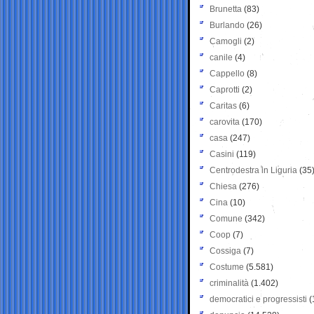
Brunetta
(83)
Burlando
(26)
Camogli
(2)
canile
(4)
Cappello
(8)
Caprotti
(2)
Caritas
(6)
carovita
(170)
casa
(247)
Casini
(119)
Centrodestra in Liguria
(35
Chiesa
(276)
Cina
(10)
Comune
(342)
Coop
(7)
Cossiga
(7)
Costume
(5.581)
criminalità
(1.402)
democratici e progressisti
(