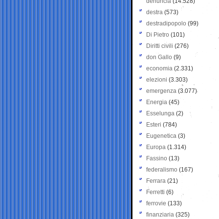
denuncia
(14.528)
destra
(573)
destradipopolo
(99)
Di Pietro
(101)
Diritti civili
(276)
don Gallo
(9)
economia
(2.331)
elezioni
(3.303)
emergenza
(3.077)
Energia
(45)
Esselunga
(2)
Esteri
(784)
Eugenetica
(3)
Europa
(1.314)
Fassino
(13)
federalismo
(167)
Ferrara
(21)
Ferretti
(6)
ferrovie
(133)
finanziaria
(325)