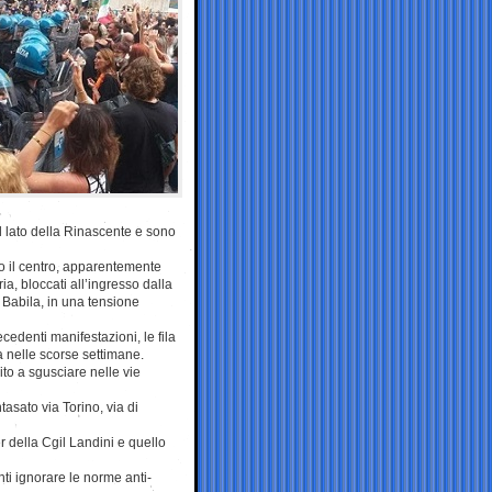
al lato della Rinascente e sono
so il centro, apparentemente
a, bloccati all’ingresso dalla
 Babila, in una tensione
cedenti manifestazioni, le fila
a nelle scorse settimane.
ito a sgusciare nelle vie
asato via Torino, via di
er della Cgil Landini e quello
nti ignorare le norme anti-