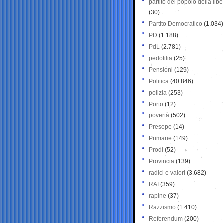
partito del popolo della libe
(30)
Partito Democratico
(1.034)
PD
(1.188)
PdL
(2.781)
pedofilia
(25)
Pensioni
(129)
Politica
(40.846)
polizia
(253)
Porto
(12)
povertà
(502)
Presepe
(14)
Primarie
(149)
Prodi
(52)
Provincia
(139)
radici e valori
(3.682)
RAI
(359)
rapine
(37)
Razzismo
(1.410)
Referendum
(200)