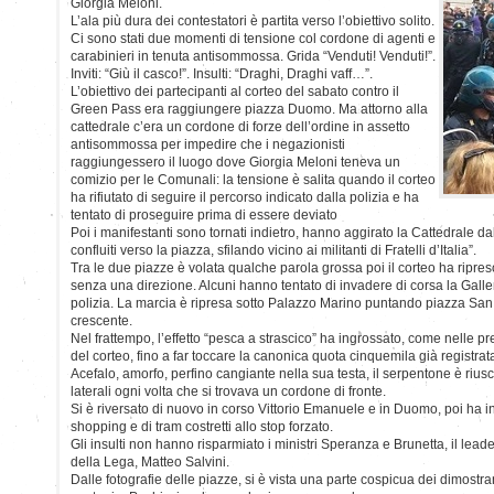
Giorgia Meloni.
L’ala più dura dei contestatori è partita verso l’obiettivo solito.
Ci sono stati due momenti di tensione col cordone di agenti e
carabinieri in tenuta antisommossa. Grida “Venduti! Venduti!”.
Inviti: “Giù il casco!”. Insulti: “Draghi, Draghi vaff…”.
L’obiettivo dei partecipanti al corteo del sabato contro il
Green Pass era raggiungere piazza Duomo. Ma attorno alla
cattedrale c’era un cordone di forze dell’ordine in assetto
antisommossa per impedire che i negazionisti
raggiungessero il luogo dove Giorgia Meloni teneva un
comizio per le Comunali: la tensione è salita quando il corteo
ha rifiutato di seguire il percorso indicato dalla polizia e ha
tentato di proseguire prima di essere deviato
Poi i manifestanti sono tornati indietro, hanno aggirato la Cattedrale d
confluiti verso la piazza, sfilando vicino ai militanti di Fratelli d’Italia”.
Tra le due piazze è volata qualche parola grossa poi il corteo ha ripre
senza una direzione. Alcuni hanno tentato di invadere di corsa la Galleri
polizia. La marcia è ripresa sotto Palazzo Marino puntando piazza San
crescente.
Nel frattempo, l’effetto “pesca a strascico” ha ingrossato, come nelle pre
del corteo, fino a far toccare la canonica quota cinquemila già registrat
Acefalo, amorfo, perfino cangiante nella sua testa, il serpentone è riusc
laterali ogni volta che si trovava un cordone di fronte.
Si è riversato di nuovo in corso Vittorio Emanuele e in Duomo, poi ha int
shopping e di tram costretti allo stop forzato.
Gli insulti non hanno risparmiato i ministri Speranza e Brunetta, il lead
della Lega, Matteo Salvini.
Dalle fotografie delle piazze, si è vista una parte cospicua dei dimostra