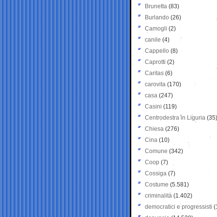
Brunetta
(83)
Burlando
(26)
Camogli
(2)
canile
(4)
Cappello
(8)
Caprotti
(2)
Caritas
(6)
carovita
(170)
casa
(247)
Casini
(119)
Centrodestra in Liguria
(35
Chiesa
(276)
Cina
(10)
Comune
(342)
Coop
(7)
Cossiga
(7)
Costume
(5.581)
criminalità
(1.402)
democratici e progressisti
(