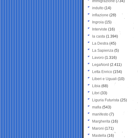
Immigrazione
(734)
indulto
(14)
inflazione
(26)
Ingroia
(15)
Interviste
(16)
la casta
(1.394)
La Destra
(45)
La Sapienza
(5)
Lavoro
(1.316)
LegaNord
(2.411)
Letta Enrico
(154)
Liberi e Uguali
(10)
Libia
(68)
Libri
(33)
Liguria Futurista
(25)
mafia
(543)
manifesto
(7)
Margherita
(16)
Maroni
(171)
Mastella
(16)