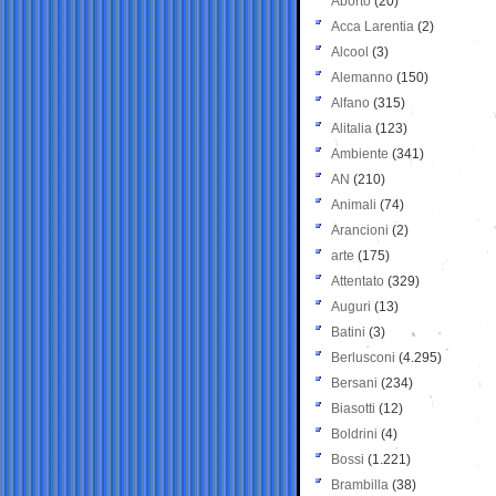
Aborto
(20)
Acca Larentia
(2)
Alcool
(3)
Alemanno
(150)
Alfano
(315)
Alitalia
(123)
Ambiente
(341)
AN
(210)
Animali
(74)
Arancioni
(2)
arte
(175)
Attentato
(329)
Auguri
(13)
Batini
(3)
Berlusconi
(4.295)
Bersani
(234)
Biasotti
(12)
Boldrini
(4)
Bossi
(1.221)
Brambilla
(38)