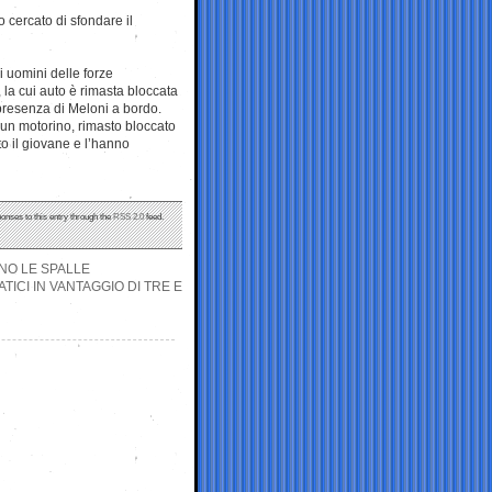
 cercato di sfondare il
i uomini delle forze
, la cui auto è rimasta bloccata
 presenza di Meloni a bordo.
 un motorino, rimasto bloccato
to il giovane e l’hanno
ponses to this entry through the
RSS 2.0
feed.
ANO LE SPALLE
ICI IN VANTAGGIO DI TRE E