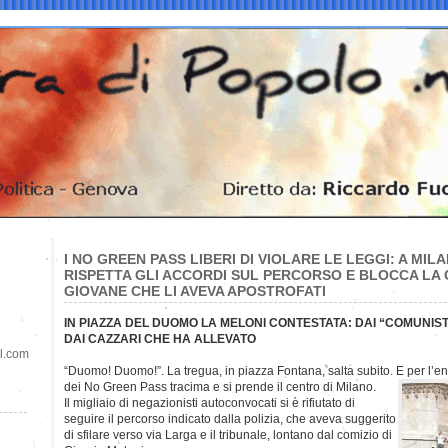
I NO GREEN PASS LIBERI DI VIOLARE LE LEGGI: A MI
RISPETTA GLI ACCORDI SUL PERCORSO E BLOCCA LA C
GIOVANE CHE LI AVEVA APOSTROFATI
IN PIAZZA DEL DUOMO LA MELONI CONTESTATA: DAI “COMUNISTI
DAI CAZZARI CHE HA ALLEVATO
il.com
“Duomo! Duomo!”. La tregua, in piazza Fontana, salta subito. E per l’
dei No Green Pass tracima e si prende il centro di Milano.
Il migliaio di negazionisti autoconvocati si è rifiutato di
seguire il percorso indicato dalla polizia, che aveva suggerito
di sfilare verso via Larga e il tribunale, lontano dal comizio di