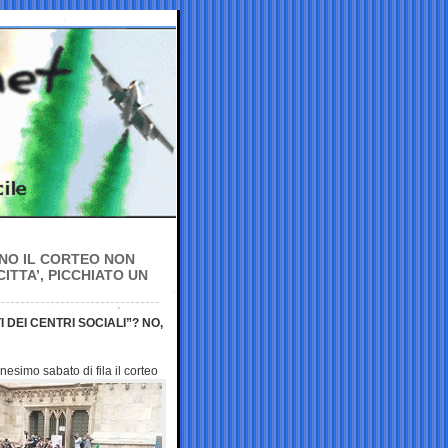
LANO IL CORTEO NON
ITTA’, PICCHIATO UN
 DEI CENTRI SOCIALI”? NO,
ennesimo
sabato di fila il corteo