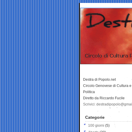
Destra di Popolo.net
Circolo Genovese di Cultura e
Politica
Diretto da Riccardo Fucile
Scrivici: destradipopolo@gma
Categorie
100 giorni
(5)