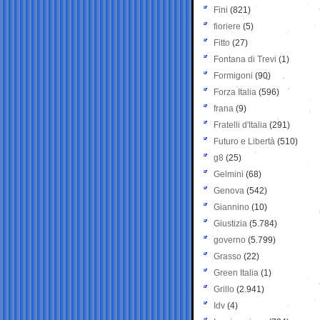
Fini
(821)
fioriere
(5)
Fitto
(27)
Fontana di Trevi
(1)
Formigoni
(90)
Forza Italia
(596)
frana
(9)
Fratelli d'Italia
(291)
Futuro e Libertà
(510)
g8
(25)
Gelmini
(68)
Genova
(542)
Giannino
(10)
Giustizia
(5.784)
governo
(5.799)
Grasso
(22)
Green Italia
(1)
Grillo
(2.941)
Idv
(4)