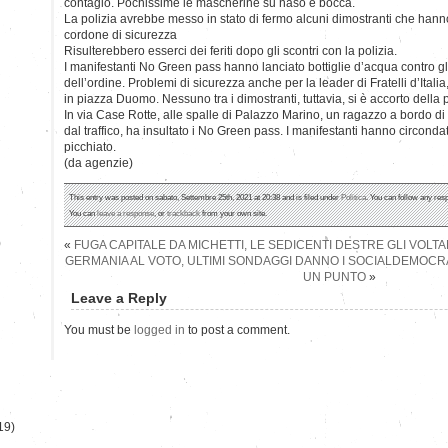
contagio. Pochissime le mascherine su naso e bocca.
La polizia avrebbe messo in stato di fermo alcuni dimostranti che hanno
cordone di sicurezza
Risulterebbero esserci dei feriti dopo gli scontri con la polizia.
I manifestanti No Green pass hanno lanciato bottiglie d’acqua contro gl
dell’ordine. Problemi di sicurezza anche per la leader di Fratelli d’Italia
in piazza Duomo. Nessuno tra i dimostranti, tuttavia, si è accorto della
In via Case Rotte, alle spalle di Palazzo Marino, un ragazzo a bordo di
dal traffico, ha insultato i No Green pass. I manifestanti hanno circonda
picchiato.
(da agenzie)
This entry was posted on sabato, Settembre 25th, 2021 at 20:38 and is filed under
Politica
. You can follow any res
You can
leave a response
, or
trackback
from your own site.
)
«
FUGA CAPITALE DA MICHETTI, LE SEDICENTI DESTRE GLI VOLT
GERMANIA AL VOTO, ULTIMI SONDAGGI DANNO I SOCIALDEMOCRAT
UN PUNTO
»
Leave a Reply
You must be
logged in
to post a comment.
19)