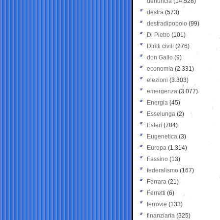
denuncia
(14.528)
destra
(573)
destradipopolo
(99)
Di Pietro
(101)
Diritti civili
(276)
don Gallo
(9)
economia
(2.331)
elezioni
(3.303)
emergenza
(3.077)
Energia
(45)
Esselunga
(2)
Esteri
(784)
Eugenetica
(3)
Europa
(1.314)
Fassino
(13)
federalismo
(167)
Ferrara
(21)
Ferretti
(6)
ferrovie
(133)
finanziaria
(325)