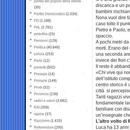
partito del popolo della libertà
discarica e un p
(30)
bambini rischian
Partito Democratico
(1.034)
Nona vuol dire fa
PD
(1.188)
caso tolto il pun
PdL
(2.781)
Pietro e Paolo, e
pedofilia
(25)
spaccio.
Pensioni
(129)
A pochi metri da
Politica
(40.846)
morti. Erano del q
una seconda area
polizia
(253)
invece dei fiori 
Porto
(12)
Il resto è abban
povertà
(502)
«Chi vive qui no
Presepe
(14)
dell’istituto co
Primarie
(149)
centro storico è 
Prodi
(52)
città si percepi
Provincia
(139)
Tanti ragazzi viv
radici e valori
(3.682)
fondamentale lav
RAI
(359)
familiare con di
rapine
(37)
un’insegnate che
L’altro volto di
Razzismo
(1.410)
Luca ha 13 anni 
Referendum
(200)