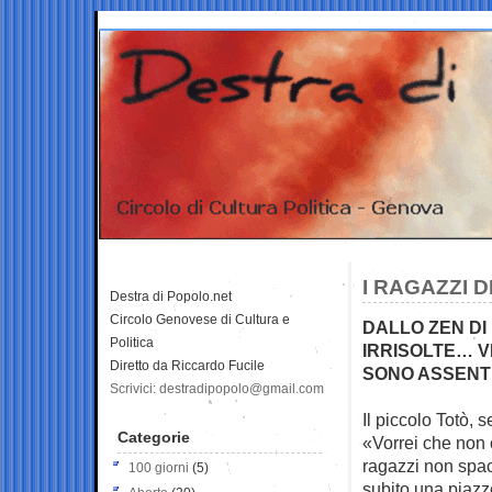
I RAGAZZI D
Destra di Popolo.net
Circolo Genovese di Cultura e
DALLO ZEN DI
Politica
IRRISOLTE… V
Diretto da Riccardo Fucile
SONO ASSENT
Scrivici: destradipopolo@gmail.com
Il piccolo Totò, 
Categorie
«Vorrei che non 
ragazzi non spac
100 giorni
(5)
subito una piazzet