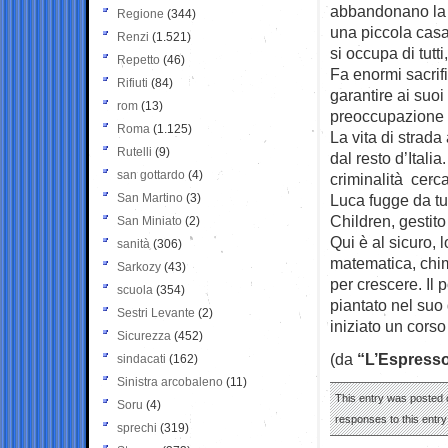
abbandonano la s
Regione
(344)
una piccola casa
Renzi
(1.521)
si occupa di tutt
Repetto
(46)
Fa enormi sacrifi
Rifiuti
(84)
garantire ai suoi 
rom
(13)
preoccupazione è 
Roma
(1.125)
La vita di strada
Rutelli
(9)
dal resto d’Itali
san gottardo
(4)
criminalità cerc
San Martino
(3)
Luca fugge da tu
Children, gestito
San Miniato
(2)
Qui è al sicuro,
sanità
(306)
matematica, chim
Sarkozy
(43)
per crescere. Il 
scuola
(354)
piantato nel suo
Sestri Levante
(2)
iniziato un corso
Sicurezza
(452)
(da
“L’Espress
sindacati
(162)
Sinistra arcobaleno
(11)
This entry was posted o
Soru
(4)
responses to this entr
sprechi
(319)