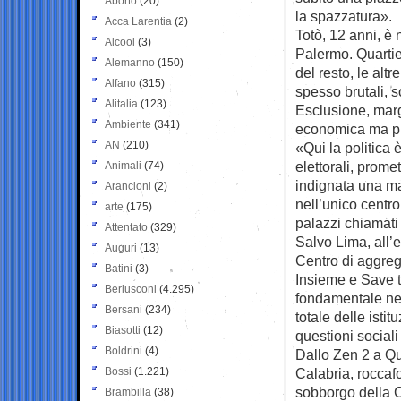
Aborto
(20)
la spazzatura».
Acca Larentia
(2)
Totò, 12 anni, è 
Alcool
(3)
Palermo. Quartier
Alemanno
(150)
del resto, le altre 
Alfano
(315)
spesso brutali, s
Alitalia
(123)
Esclusione, margi
Ambiente
(341)
economica ma pur
AN
(210)
«Qui la politica
elettorali, prome
Animali
(74)
indignata una m
Arancioni
(2)
nell’unico centr
arte
(175)
palazzi chiamati 
Attentato
(329)
Salvo Lima, all’
Auguri
(13)
Centro di aggreg
Batini
(3)
Insieme e Save t
Berlusconi
(4.295)
fondamentale nel
Bersani
(234)
totale delle isti
Biasotti
(12)
questioni sociali 
Boldrini
(4)
Dallo Zen 2 a Qu
Bossi
(1.221)
Calabria, roccaf
sobborgo della C
Brambilla
(38)