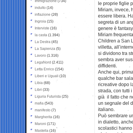
Immigrazione
(734)
le proprie figlie
indulto
(14)
Miriam, invece, h
inflazione
(26)
essere libera. Ha
Ingroia
(15)
segreta di un an
genere è fantasy
Interviste
(16)
Miriam frequenta
la casta
(1.394)
Children a San L
La Destra
(45)
villetta, all’int
La Sapienza
(5)
si dividono tra 
Lavoro
(1.316)
sembra aver susci
LegaNord
(2.411)
diffidenti.
Letta Enrico
(154)
Anche qui, prima
Liberi e Uguali
(10)
qualche bar sala
Libia
(68)
ricreative dopo 
Libri
(33)
strada, con tutt
già il fatto che 
Liguria Futurista
(25)
un segnale del di
mafia
(543)
italiano.
manifesto
(7)
Può sembrare una
Margherita
(16)
in dialetto, anch
Maroni
(171)
scolastici hanno 
Mastella
(16)