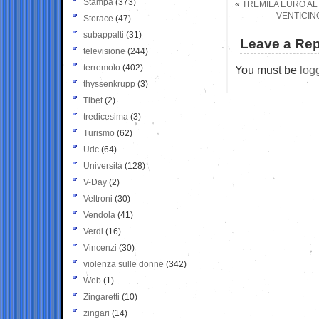
Stampa
(373)
«
TREMILA EURO AL
VENTICIN
Storace
(47)
subappalti
(31)
Leave a Rep
televisione
(244)
terremoto
(402)
You must be
log
thyssenkrupp
(3)
Tibet
(2)
tredicesima
(3)
Turismo
(62)
Udc
(64)
Università
(128)
V-Day
(2)
Veltroni
(30)
Vendola
(41)
Verdi
(16)
Vincenzi
(30)
violenza sulle donne
(342)
Web
(1)
Zingaretti
(10)
zingari
(14)