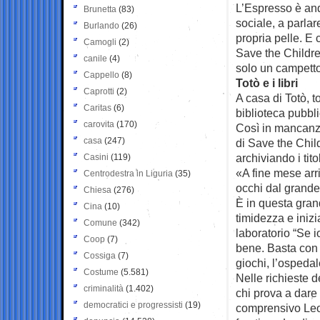
L’Espresso è and
Brunetta
(83)
sociale, a parla
Burlando
(26)
propria pelle. E 
Camogli
(2)
Save the Childre
canile
(4)
solo un campetto
Cappello
(8)
Totò e i libri
Caprotti
(2)
A casa di Totò, to
Caritas
(6)
biblioteca pubbli
carovita
(170)
Così in mancanza
casa
(247)
di Save the Chil
archiviando i tit
Casini
(119)
«A fine mese arri
Centrodestra in Liguria
(35)
occhi dal grande 
Chiesa
(276)
È in questa gran
Cina
(10)
timidezza e inizi
Comune
(342)
laboratorio “Se 
Coop
(7)
bene. Basta con 
Cossiga
(7)
giochi, l’ospeda
Costume
(5.581)
Nelle richieste de
criminalità
(1.402)
chi prova a dare 
democratici e progressisti
(19)
comprensivo Leo