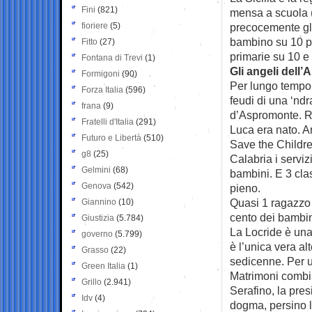
Fini
(821)
mensa a scuola (
fioriere
(5)
precocemente gli
bambino su 10 pu
Fitto
(27)
primarie su 10 e 
Fontana di Trevi
(1)
Gli angeli dell
Formigoni
(90)
Per lungo tempo s
Forza Italia
(596)
feudi di una ‘ndr
frana
(9)
d’Aspromonte. R
Fratelli d'Italia
(291)
Luca era nato. Ar
Futuro e Libertà
(510)
Save the Children
g8
(25)
Calabria i serviz
Gelmini
(68)
bambini. E 3 cla
Genova
(542)
pieno.
Quasi 1 ragazzo 
Giannino
(10)
cento dei bambini
Giustizia
(5.784)
La Locride è una
governo
(5.799)
è l’unica vera al
Grasso
(22)
sedicenne. Per un
Green Italia
(1)
Matrimoni combi
Grillo
(2.941)
Serafino, la pre
Idv
(4)
dogma, persino l