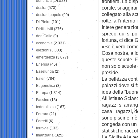
denuncia
(14.528)
frontiera. La dis
cortile, si aggir
destra
(573)
collegato alla sc
destradipopolo
(99)
rotte, all’intern
Di Pietro
(101)
Intere generazion
Diritti civili
(276)
spreco, qui si po
don Gallo
(9)
fortuna, ci dice 
economia
(2.331)
«Se è vero come 
elezioni
(3.303)
Cosa nostra, allo
emergenza
(3.077)
queste scuole. È 
Energia
(45)
non solo scuole c
Esselunga
(2)
preside.
La bellezza cont
Esteri
(784)
palazzi dove si f
Eugenetica
(3)
idea della “buon
Europa
(1.314)
All’istituto Scia
Fassino
(13)
ragazzi si arran
federalismo
(167)
casa i ragazzi, 
Ferrara
(21)
sono piscine, nè 
Ferretti
(6)
congeda con un s
ferrovie
(133)
statistiche racc
finanziaria
(325)
La Sicilia è la r