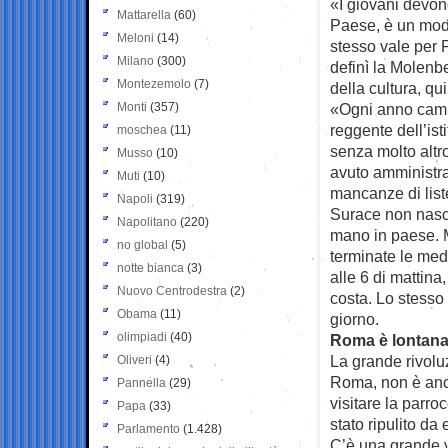
«I giovani devono
Mattarella
(60)
Paese, è un modo
Meloni
(14)
stesso vale per P
Milano
(300)
definì la Molenbe
Montezemolo
(7)
della cultura, qu
Monti
(357)
«Ogni anno cambi
reggente dell’ist
moschea
(11)
senza molto altro
Musso
(10)
avuto amministraz
Muti
(10)
mancanze di list
Napoli
(319)
Surace non nasc
Napolitano
(220)
mano in paese. Mo
no global
(5)
terminate le med
notte bianca
(3)
alle 6 di mattina
Nuovo Centrodestra
(2)
costa. Lo stesso
Obama
(11)
giorno.
olimpiadi
(40)
Roma è lontan
La grande rivolu
Oliveri
(4)
Roma, non è anco
Pannella
(29)
visitare la parro
Papa
(33)
stato ripulito da
Parlamento
(1.428)
C’è una grande v