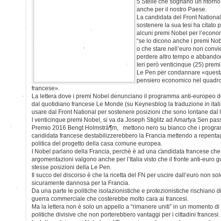
5 Stelle che sognano un ritorno 
anche per il nostro Paese.
La candidata del Front National 
sostenere la sua tesi ha citato pi
alcuni premi Nobel per l’econo
“se lo dicono anche i premi Nob
o che stare nell’euro non conv
perdere altro tempo e abbando
Ieri però venticinque (25) prem
Le Pen per condannare «questa
pensiero economico nel quadro
francese».
La lettera dove i premi Nobel denunciano il programma anti-europeo de
dal quotidiano francese Le Monde (su Keynesblog la traduzione in italia
usare dal Front National per sostenere posizioni che sono lontane dal
I venticinque premi Nobel, si va da Joseph Stiglitz ad Amartya Sen pass
Premio 2016 Bengt Holmstrà¶m, mettono nero su bianco che i program
candidata francese destabilizzerebbero la Francia mettendo a repentag
politica del progetto della casa comune europea.
I Nobel parlano della Francia, perchè è ad una candidata francese che 
argomentazioni valgono anche per l’Italia visto che il fronte anti-euro 
stesse posizioni della Le Pen.
Il succo del discorso è che la ricetta del FN per uscire dall’euro non 
sicuramente dannosa per la Francia.
Da una parte le politiche isolazionistiche e protezionistiche rischiano d
guerra commerciale che costerebbe molto cara ai francesi.
Ma la lettera non è solo un appello a “rimanere uniti” in un momento di d
politiche divisive che non porterebbero vantaggi per i cittadini francesi.