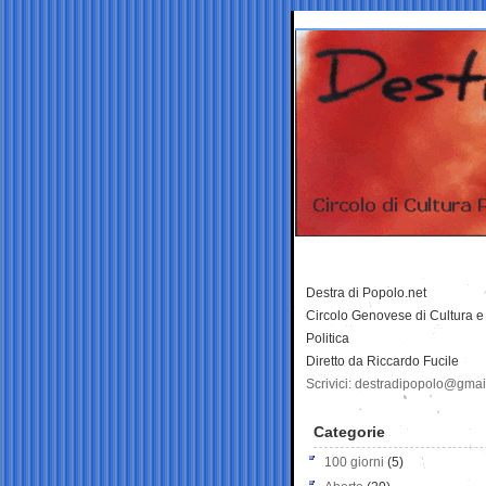
Destra di Popolo.net
Circolo Genovese di Cultura e
Politica
Diretto da Riccardo Fucile
Scrivici: destradipopolo@gma
Categorie
100 giorni
(5)