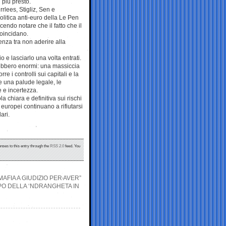
 più presto.
rlees, Stigliz, Sen e
olitica anti-euro della Le Pen
endo notare che il fatto che il
coincidano.
nza tra non aderire alla
io e lasciarlo una volta entrati.
arebbero enormi: una massiccia
e i controlli sui capitali e la
e una palude legale, le
 e incertezza.
chiara e definitiva sui rischi
 europei continuano a rifiutarsi
ari.
nses to this entry through the
RSS 2.0
feed. You
AFIA A GIUDIZIO PER AVER”
PO DELLA ‘NDRANGHETA IN