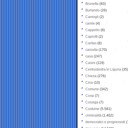
Brunetta
(83)
Burlando
(26)
Camogli
(2)
canile
(4)
Cappello
(8)
Caprotti
(2)
Caritas
(6)
carovita
(170)
casa
(247)
Casini
(119)
Centrodestra in Liguria
(35
Chiesa
(276)
Cina
(10)
Comune
(342)
Coop
(7)
Cossiga
(7)
Costume
(5.581)
criminalità
(1.402)
democratici e progressisti
(