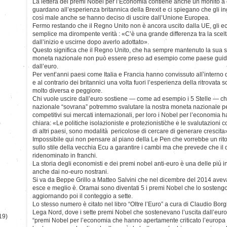
La lettera dei premi Nobel per l’Economia contiene anche un monito a 
guardano all’esperienza britannica della Brexit e ci spiegano che gli i
così male anche se hanno deciso di uscire dall’Unione Europea.
Fermo restando che il Regno Unito non è ancora uscito dalla UE, gli e
semplice ma dirompente verità : «C’è una grande differenza tra la scelt
dall’inizio e uscirne dopo averlo adottato».
Questo significa che il Regno Unito, che ha sempre mantenuto la sua 
moneta nazionale non può essere preso ad esempio come paese guida p
dall’euro.
Per vent’anni paesi come Italia e Francia hanno convissuto all’interno
e al contrario dei britannici una volta fuori l’esperienza della ritrovat
molto diversa e peggiore.
Chi vuole uscire dall’euro sostiene — come ad esempio i 5 Stelle — che
nazionale “sovrana” potremmo svalutare la nostra moneta nazionale pe
competitivi sui mercati internazionali, per loro i Nobel per l’economia
)
chiara: «Le politiche isolazioniste e protezionistiche e le svalutazioni c
di altri paesi, sono modalità pericolose di cercare di generare crescita
Impossibile qui non pensare al piano della Le Pen che vorrebbe un r
sullo stile della vecchia Ecu a garantire i cambi ma che prevede che il
ridenominato in franchi.
La storia degli economisti e dei premi nobel anti-euro è una delle più in
anche dai no-euro nostrani.
Si va da Beppe Grillo a Matteo Salvini che nel dicembre del 2014 avev
esce e meglio è. Oramai sono diventati 5 i premi Nobel che lo sosteng
aggiornando poi il conteggio a sette.
Lo stesso numero è citato nel libro “Oltre l’Euro” a cura di Claudio Borg
Lega Nord, dove i sette premi Nobel che sostenevano l’uscita dall’eur
19)
“premi Nobel per l’economia che hanno apertamente criticato l’europa 