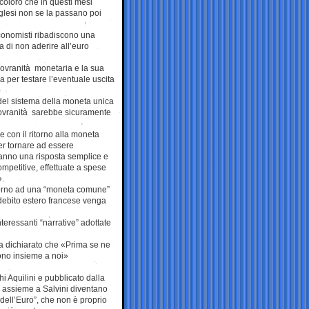
coloro che in questi mesi
nglesi non se la passano poi
conomisti ribadiscono una
a di non aderire all’euro
sovranità monetaria e la sua
er testare l’eventuale uscita
 del sistema della moneta unica
a sovranità sarebbe sicuramente
 con il ritorno alla moneta
r tornare ad essere
 hanno una risposta semplice e
ompetitive, effettuate a spese
».
itorno ad una “moneta comune”
 debito estero francese venga
teressanti “narrative” adottate
a dichiarato che «Prima se ne
ono insieme a noi»
hi Aquilini e pubblicato dalla
o assieme a Salvini diventano
dell’Euro”, che non è proprio