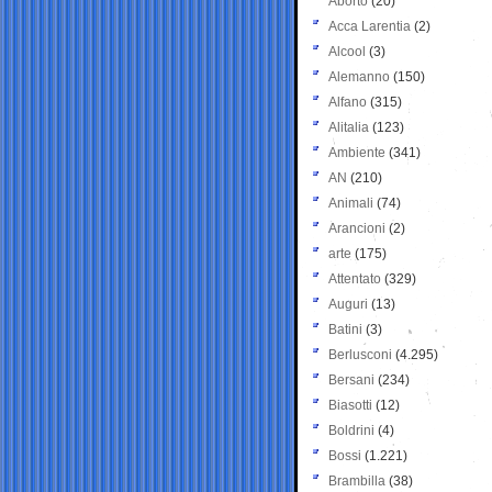
Aborto
(20)
Acca Larentia
(2)
Alcool
(3)
Alemanno
(150)
Alfano
(315)
Alitalia
(123)
Ambiente
(341)
AN
(210)
Animali
(74)
Arancioni
(2)
arte
(175)
Attentato
(329)
Auguri
(13)
Batini
(3)
Berlusconi
(4.295)
Bersani
(234)
Biasotti
(12)
Boldrini
(4)
Bossi
(1.221)
Brambilla
(38)