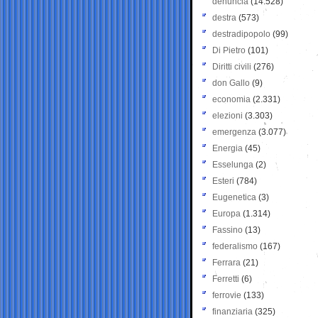
denuncia
(14.528)
destra
(573)
destradipopolo
(99)
Di Pietro
(101)
Diritti civili
(276)
don Gallo
(9)
economia
(2.331)
elezioni
(3.303)
emergenza
(3.077)
Energia
(45)
Esselunga
(2)
Esteri
(784)
Eugenetica
(3)
Europa
(1.314)
Fassino
(13)
federalismo
(167)
Ferrara
(21)
Ferretti
(6)
ferrovie
(133)
finanziaria
(325)