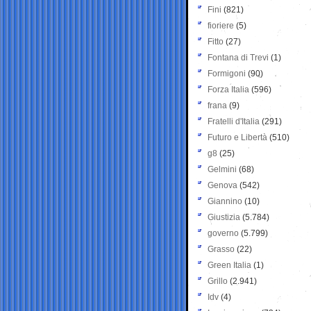
Fini
(821)
fioriere
(5)
Fitto
(27)
Fontana di Trevi
(1)
Formigoni
(90)
Forza Italia
(596)
frana
(9)
Fratelli d'Italia
(291)
Futuro e Libertà
(510)
g8
(25)
Gelmini
(68)
Genova
(542)
Giannino
(10)
Giustizia
(5.784)
governo
(5.799)
Grasso
(22)
Green Italia
(1)
Grillo
(2.941)
Idv
(4)