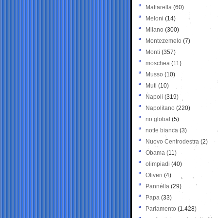
Mattarella
(60)
Meloni
(14)
Milano
(300)
Montezemolo
(7)
Monti
(357)
moschea
(11)
Musso
(10)
Muti
(10)
Napoli
(319)
Napolitano
(220)
no global
(5)
notte bianca
(3)
Nuovo Centrodestra
(2)
Obama
(11)
olimpiadi
(40)
Oliveri
(4)
Pannella
(29)
Papa
(33)
Parlamento
(1.428)