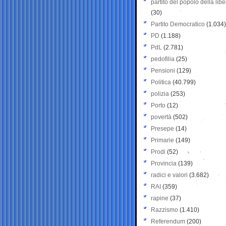
partito del popolo della libe
(30)
Partito Democratico
(1.034)
PD
(1.188)
PdL
(2.781)
pedofilia
(25)
Pensioni
(129)
Politica
(40.799)
polizia
(253)
Porto
(12)
povertà
(502)
Presepe
(14)
Primarie
(149)
Prodi
(52)
Provincia
(139)
radici e valori
(3.682)
RAI
(359)
rapine
(37)
Razzismo
(1.410)
Referendum
(200)