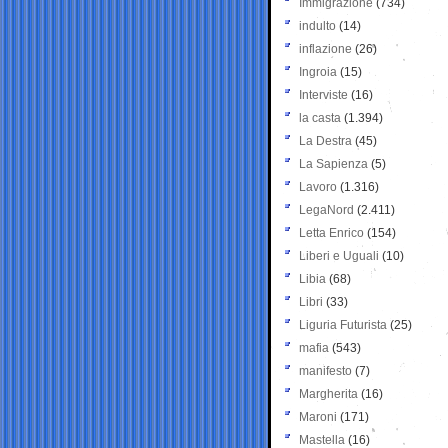
Immigrazione
(734)
indulto
(14)
inflazione
(26)
Ingroia
(15)
Interviste
(16)
la casta
(1.394)
La Destra
(45)
La Sapienza
(5)
Lavoro
(1.316)
LegaNord
(2.411)
Letta Enrico
(154)
Liberi e Uguali
(10)
Libia
(68)
Libri
(33)
Liguria Futurista
(25)
mafia
(543)
manifesto
(7)
Margherita
(16)
Maroni
(171)
Mastella
(16)