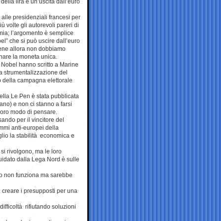
della lira e un’uscita dall’euro
alle presidenziali francesi per
ù volte gli autorevoli pareri di
mia; l’argomento è semplice
el” che si può uscire dall’euro
iene allora non dobbiamo
nare la moneta unica.
i Nobel hanno scritto a Marine
 strumentalizzazione del
 della campagna elettorale
lla Le Pen è stata pubblicata
no) e non ci stanno a farsi
 loro modo di pensare.
ando per il vincitore del
mi anti-europei della
lio la stabilità economica e
si rivolgono, ma le loro
guidato dalla Lega Nord è sulle
solo non funziona ma sarebbe
i creare i presupposti per una
ifficoltà rifiutando soluzioni