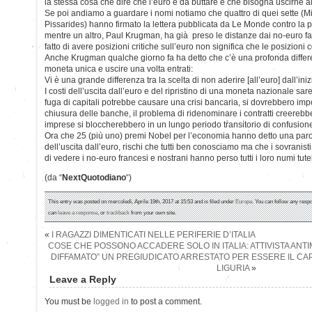
la stessa cosa che dire che l’euro è da buttare e che bisogna uscirne al
Se poi andiamo a guardare i nomi notiamo che quattro di quei sette (Mir
Pissarides) hanno firmato la lettera pubblicata da Le Monde contro la p
mentre un altro, Paul Krugman, ha già preso le distanze dai no-euro fac
fatto di avere posizioni critiche sull’euro non significa che le posizioni 
Anche Krugman qualche giorno fa ha detto che c’è una profonda differe
moneta unica e uscire una volta entrati:
Vi è una grande differenza tra la scelta di non aderire [all’euro] dall’iniz
I costi dell’uscita dall’euro e del ripristino di una moneta nazionale s
fuga di capitali potrebbe causare una crisi bancaria, si dovrebbero imporr
chiusura delle banche, il problema di ridenominare i contratti creerebb
imprese si bloccherebbero in un lungo periodo transitorio di confusione
Ora che 25 (più uno) premi Nobel per l’economia hanno detto una parola 
dell’uscita dall’euro, rischi che tutti ben conosciamo ma che i sovranisti
di vedere i no-euro francesi e nostrani hanno perso tutti i loro numi tutel
(da “
NextQuotodiano
“)
This entry was posted on mercoledì, Aprile 19th, 2017 at 15:53 and is filed under
Europa
. You can follow any respo
can
leave a response
, or
trackback
from your own site.
«
I RAGAZZI DIMENTICATI NELLE PERIFERIE D’ITALIA
COSE CHE POSSONO ACCADERE SOLO IN ITALIA: ATTIVISTA ANTIM
DIFFAMATO” UN PREGIUDICATO ARRESTATO PER ESSERE IL CA
LIGURIA
»
Leave a Reply
You must be
logged in
to post a comment.