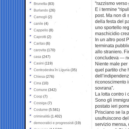
“razzismo verso gl
Brunetta
(83)
E i termine “ripu
Burlando
(26)
post. Ma non di s
Camogli
(2)
della festa del p
canile
(4)
uno sportello reg
Cappello
(8)
maschicidio crea
Caprotti
(2)
In un altro post 
Caritas
(6)
terminata pubblic
carovita
(170)
allo straniero. F
casa
(247)
concludeva — non
Niente male per 
Casini
(119)
quel partito che
Centrodestra in Liguria
(35)
dell’indipendenz
Chiesa
(276)
riconoscimento 
Cina
(10)
sovrana”.
Comune
(342)
La lotta contro i
Coop
(7)
Sono gli immigrat
Cossiga
(7)
postato ieri pome
Costume
(5.581)
Prisciano se la 
criminalità
(1.402)
usufruiscono del 
democratici e progressisti
(19)
servizio mensa, 