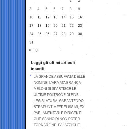
1
2
3
4
5
6
7
8
9
10
11
12
13
14
15
16
17
18
19
20
21
22
23
24
25
26
27
28
29
30
31
« Lug
Leggi gli ultimi articoli
inseriti
LA GRANDE ABBUFFATA DELLE
NOMINE. L’ARMATA BRANCA-
MELONI SI SPARTISCE LE
ULTIME POLTRONE DI FINE
LEGISLATURA, GARANTENDO
STRAPUNTI A FEDELISSIMI, EX
PARLAMENTARI E DIRIGENTI
CHE SANNO DI NON POTER
TORNARE NEI PALAZZI CHE