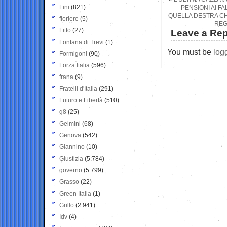
Fini
(821)
PENSIONI AI FA
QUELLA DESTRA CHE
fioriere
(5)
REG
Fitto
(27)
Leave a Rep
Fontana di Trevi
(1)
You must be
log
Formigoni
(90)
Forza Italia
(596)
frana
(9)
Fratelli d'Italia
(291)
Futuro e Libertà
(510)
g8
(25)
Gelmini
(68)
Genova
(542)
Giannino
(10)
Giustizia
(5.784)
governo
(5.799)
Grasso
(22)
Green Italia
(1)
Grillo
(2.941)
Idv
(4)