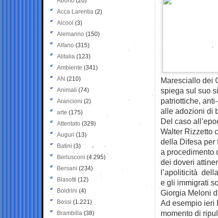
Aborto
(20)
Acca Larentia
(2)
Alcool
(3)
Alemanno
(150)
Alfano
(315)
Alitalia
(123)
Ambiente
(341)
AN
(210)
Maresciallo dei 
spiega sul suo si
Animali
(74)
patriottiche, anti
Arancioni
(2)
alle adozioni di
arte
(175)
Del caso all’epo
Attentato
(329)
Walter Rizzetto 
Auguri
(13)
della Difesa per 
Batini
(3)
a procedimento d
Berlusconi
(4.295)
dei doveri attine
Bersani
(234)
l’apoliticità del
Biasotti
(12)
e gli immigrati 
Boldrini
(4)
Giorgia Meloni di
Bossi
(1.221)
Ad esempio ieri 
momento di ripuli
Brambilla
(38)