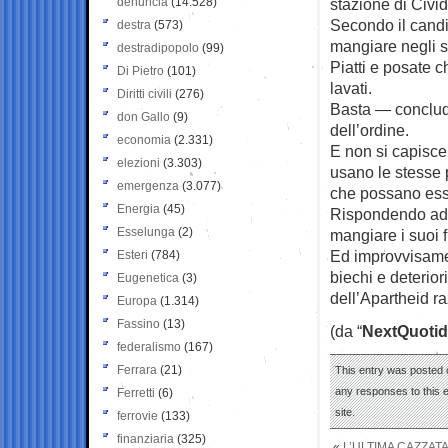
denuncia
(14.528)
stazione di Civid
Secondo il candid
destra
(573)
mangiare negli st
destradipopolo
(99)
Piatti e posate 
Di Pietro
(101)
lavati.
Diritti civili
(276)
Basta — conclud
don Gallo
(9)
dell’ordine.
economia
(2.331)
E non si capisce
elezioni
(3.303)
usano le stesse p
emergenza
(3.077)
che possano esse
Energia
(45)
Rispondendo ad 
Esselunga
(2)
mangiare i suoi fi
Ed improvvisament
Esteri
(784)
biechi e deterio
Eugenetica
(3)
dell’Apartheid ra
Europa
(1.314)
Fassino
(13)
(da “
NextQuotid
federalismo
(167)
Ferrara
(21)
This entry was posted 
any responses to this 
Ferretti
(6)
site.
ferrovie
(133)
finanziaria
(325)
«
L’ULTIMA CAZZAT