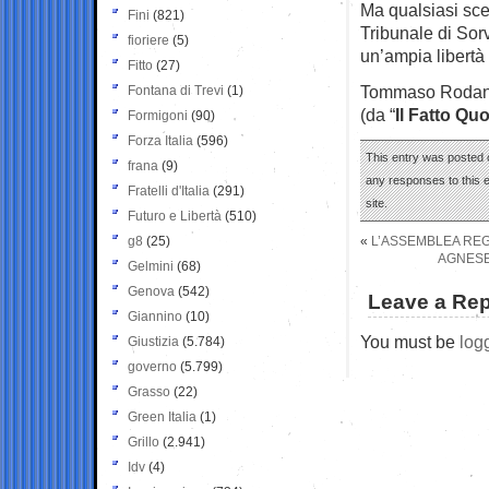
Ma qualsiasi sce
Fini
(821)
Tribunale di Sorv
fioriere
(5)
un’ampia libertà
Fitto
(27)
Tommaso Roda
Fontana di Trevi
(1)
(da “
Il Fatto Qu
Formigoni
(90)
Forza Italia
(596)
This entry was posted 
frana
(9)
any responses to this 
Fratelli d'Italia
(291)
site.
Futuro e Libertà
(510)
g8
(25)
«
L’ASSEMBLEA REG
AGNESE 
Gelmini
(68)
Genova
(542)
Leave a Rep
Giannino
(10)
You must be
log
Giustizia
(5.784)
governo
(5.799)
Grasso
(22)
Green Italia
(1)
Grillo
(2.941)
Idv
(4)