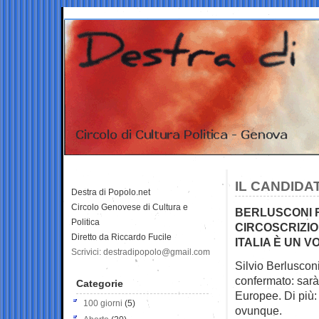
IL CANDIDA
Destra di Popolo.net
Circolo Genovese di Cultura e
BERLUSCONI R
Politica
CIRCOSCRIZIO
Diretto da Riccardo Fucile
ITALIA È UN V
Scrivici: destradipopolo@gmail.com
Silvio Berlusconi
confermato: sa
Categorie
Europee. Di più:
100 giorni
(5)
ovunque.