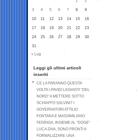
1
2
3
4
5
6
7
8
9
10
11
12
13
14
15
16
17
18
19
20
21
22
23
24
25
26
27
28
29
30
31
« Lug
Leggi gli ultimi articoli
inseriti
CE LA FARANNO QUESTA
VOLTA I PAVIDI LEGHISTI “DEL
NORD” A METTERE SOTTO
SCHIAFFO SALVINI? I
GOVERNATORI ATTILIO
FONTANA E MASSIMILIANO
FEDRIGA, INSIEME AL “DOGE”
LUCA ZAIA, SONO PRONTI A
FORMALIZZARE UNA