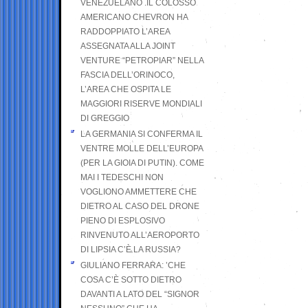
VENEZUELANO .IL COLOSSO
AMERICANO CHEVRON HA
RADDOPPIATO L’AREA
ASSEGNATA ALLA JOINT
VENTURE “PETROPIAR” NELLA
FASCIA DELL’ORINOCO,
L’AREA CHE OSPITA LE
MAGGIORI RISERVE MONDIALI
DI GREGGIO
LA GERMANIA SI CONFERMA IL
VENTRE MOLLE DELL’EUROPA
(PER LA GIOIA DI PUTIN). COME
MAI I TEDESCHI NON
VOGLIONO AMMETTERE CHE
DIETRO AL CASO DEL DRONE
PIENO DI ESPLOSIVO
RINVENUTO ALL’AEROPORTO
DI LIPSIA C’È LA RUSSIA?
GIULIANO FERRARA: ’CHE
COSA C’È SOTTO DIETRO
DAVANTI A LATO DEL “SIGNOR