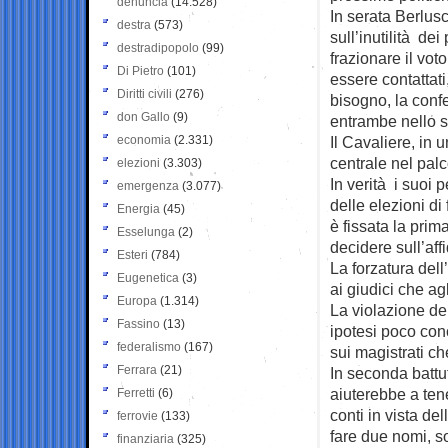
denuncia
(14.528)
In serata Berlusc
destra
(573)
sull’inutilità dei 
destradipopolo
(99)
frazionare il vot
Di Pietro
(101)
essere contattati
Diritti civili
(276)
bisogno, la conf
don Gallo
(9)
entrambe nello s
economia
(2.331)
Il Cavaliere, in 
centrale nel palc
elezioni
(3.303)
In verità i suoi
emergenza
(3.077)
delle elezioni di 
Energia
(45)
è fissata la pri
Esselunga
(2)
decidere sull’aff
Esteri
(784)
La forzatura del
Eugenetica
(3)
ai giudici che agli
Europa
(1.314)
La violazione del
Fassino
(13)
ipotesi poco con
federalismo
(167)
sui magistrati ch
Ferrara
(21)
In seconda battut
aiuterebbe a ten
Ferretti
(6)
conti in vista d
ferrovie
(133)
fare due nomi, so
finanziaria
(325)