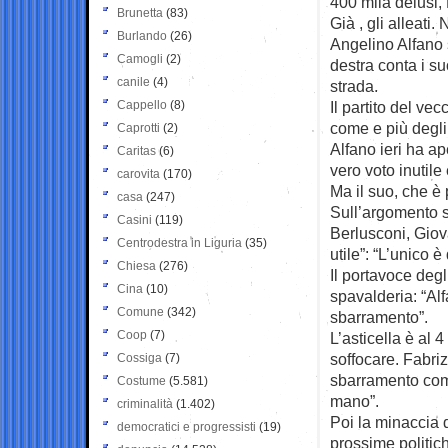
400 mila delusi, 
Brunetta
(83)
Già , gli alleat
Burlando
(26)
Angelino Alfano 
Camogli
(2)
destra conta i su
canile
(4)
strada.
Cappello
(8)
Il partito del vec
come e più degli 
Caprotti
(2)
Alfano ieri ha ap
Caritas
(6)
vero voto inutile 
carovita
(170)
Ma il suo, che è
casa
(247)
Sull’argomento s
Casini
(119)
Berlusconi, Giova
Centrodestra in Liguria
(35)
utile”: “L’unico è
Chiesa
(276)
Il portavoce deg
Cina
(10)
spavalderia: “Alf
Comune
(342)
sbarramento”.
Coop
(7)
L’asticella è al 4
soffocare. Fabriz
Cossiga
(7)
sbarramento com
Costume
(5.581)
mano”.
criminalità
(1.402)
Poi la minaccia d
democratici e progressisti
(19)
prossime politich