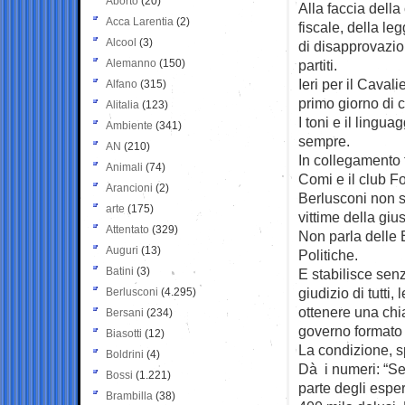
Aborto
(20)
Alla faccia dell
Acca Larentia
(2)
fiscale, della le
Alcool
(3)
di disapprovazion
Alemanno
(150)
partiti.
Ieri per il Caval
Alfano
(315)
primo giorno di 
Alitalia
(123)
I toni e il lingua
Ambiente
(341)
sempre.
AN
(210)
In collegamento 
Animali
(74)
Comi e il club Fo
Arancioni
(2)
Berlusconi non si
arte
(175)
vittime della giu
Attentato
(329)
Non parla delle 
Auguri
(13)
Politiche.
Batini
(3)
E stabilisce sen
giudizio di tutti
Berlusconi
(4.295)
ottenere una chi
Bersani
(234)
governo formato da
Biasotti
(12)
La condizione, sp
Boldrini
(4)
Dà i numeri: “Se 
Bossi
(1.221)
parte degli espert
Brambilla
(38)