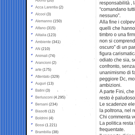
Aborto
(20)
responsabilità , 
Acca Larentia
(2)
“comandano tutt
Alcool
(3)
nessuno”.
Alemanno
(150)
Alla fine i colpev
quelli che hanno
Alfano
(315)
timbro o una firm
Alitalia
(123)
non si comprend
Ambiente
(341)
oscuro” di un part
AN
(210)
figura carismatic
Animali
(74)
odiato che sia, s
Arancioni
(2)
confronto, senza
arte
(175)
unanimismo di fa
Attentato
(329)
peggiore Dc, moti
Auguri
(13)
ambizioni.
Batini
(3)
A parte Fini, che
resto è paludoso r
Berlusconi
(4.295)
Le scadenze elet
Bersani
(234)
la poltrona, nel 
Biasotti
(12)
Chi commenta veli
Boldrini
(4)
La politica resta
Bossi
(1.221)
frequentate.
Brambilla
(38)