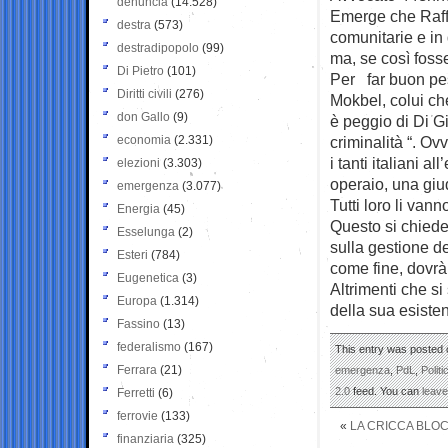
denuncia
(14.528)
Emerge che Raffa
destra
(573)
comunitarie e in 
destradipopolo
(99)
ma, se così foss
Di Pietro
(101)
Per far buon pes
Diritti civili
(276)
Mokbel, colui ch
don Gallo
(9)
è peggio di Di Gi
economia
(2.331)
criminalità “. Ov
i tanti italiani a
elezioni
(3.303)
operaio, una giu
emergenza
(3.077)
Tutti loro li van
Energia
(45)
Questo si chiede
Esselunga
(2)
sulla gestione de
Esteri
(784)
come fine, dovrà
Eugenetica
(3)
Altrimenti che si
Europa
(1.314)
della sua esiste
Fassino
(13)
federalismo
(167)
This entry was posted o
Ferrara
(21)
emergenza
,
PdL
,
Politi
2.0
feed. You can
leav
Ferretti
(6)
ferrovie
(133)
«
LA CRICCA BLOC
finanziaria
(325)