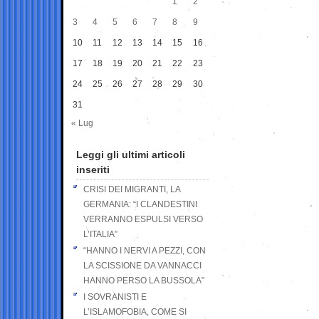
1
2
3
4
5
6
7
8
9
10
11
12
13
14
15
16
17
18
19
20
21
22
23
24
25
26
27
28
29
30
31
« Lug
Leggi gli ultimi articoli
inseriti
CRISI DEI MIGRANTI, LA
GERMANIA: “I CLANDESTINI
VERRANNO ESPULSI VERSO
L’ITALIA”
“HANNO I NERVI A PEZZI, CON
LA SCISSIONE DA VANNACCI
HANNO PERSO LA BUSSOLA”
I SOVRANISTI E
L’ISLAMOFOBIA, COME SI