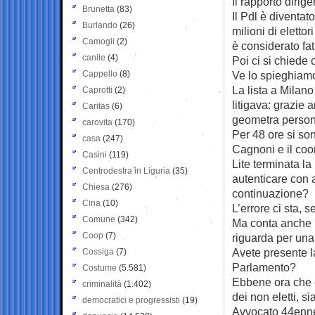
Il rapporto dirige
Brunetta
(83)
Il Pdl è diventato 
Burlando
(26)
milioni di elettor
Camogli
(2)
è considerato fat
canile
(4)
Poi ci si chiede 
Cappello
(8)
Ve lo spieghiam
La lista a Milano
Caprotti
(2)
litigava: grazie 
Caritas
(6)
geometra personal
carovita
(170)
Per 48 ore si son
casa
(247)
Cagnoni e il coo
Casini
(119)
Lite terminata la
Centrodestra in Liguria
(35)
autenticare con a
Chiesa
(276)
continuazione?
Cina
(10)
L’errore ci sta, 
Comune
(342)
Ma conta anche l
Coop
(7)
riguarda per una 
Avete presente l
Cossiga
(7)
Parlamento?
Costume
(5.581)
Ebbene ora che è
criminalità
(1.402)
dei non eletti, si
democratici e progressisti
(19)
Avvocato 44enne