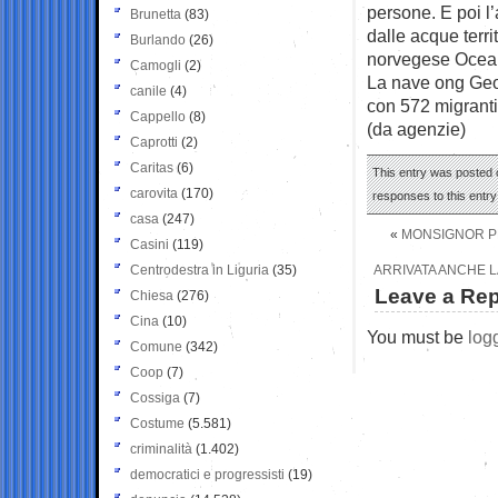
persone. E poi l
Brunetta
(83)
dalle acque terri
Burlando
(26)
norvegese Ocean
Camogli
(2)
La nave ong Geo 
canile
(4)
con 572 migranti 
Cappello
(8)
(da agenzie)
Caprotti
(2)
Caritas
(6)
This entry was posted 
carovita
(170)
responses to this entr
casa
(247)
«
MONSIGNOR PE
Casini
(119)
Centrodestra in Liguria
(35)
ARRIVATA ANCHE L
Leave a Rep
Chiesa
(276)
Cina
(10)
You must be
log
Comune
(342)
Coop
(7)
Cossiga
(7)
Costume
(5.581)
criminalità
(1.402)
democratici e progressisti
(19)