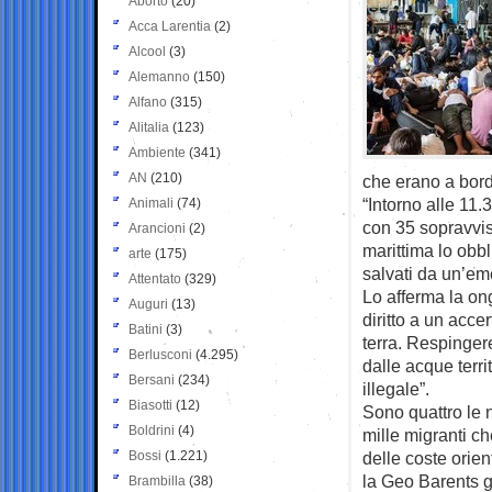
Aborto
(20)
Acca Larentia
(2)
Alcool
(3)
Alemanno
(150)
Alfano
(315)
Alitalia
(123)
Ambiente
(341)
AN
(210)
che erano a bord
“Intorno alle 11.
Animali
(74)
con 35 sopravviss
Arancioni
(2)
marittima lo obbl
arte
(175)
salvati da un’em
Attentato
(329)
Lo afferma la on
Auguri
(13)
diritto a un acc
Batini
(3)
terra. Respinger
Berlusconi
(4.295)
dalle acque terri
Bersani
(234)
illegale”.
Biasotti
(12)
Sono quattro le n
Boldrini
(4)
mille migranti c
Bossi
(1.221)
delle coste orien
la Geo Barents g
Brambilla
(38)