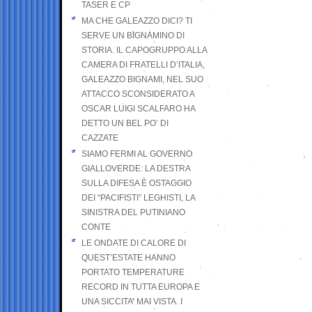
TASER E CP
MA CHE GALEAZZO DICI? TI
SERVE UN BIGNAMINO DI
STORIA. IL CAPOGRUPPO ALLA
CAMERA DI FRATELLI D’ITALIA,
GALEAZZO BIGNAMI, NEL SUO
ATTACCO SCONSIDERATO A
OSCAR LUIGI SCALFARO HA
DETTO UN BEL PO’ DI
CAZZATE
SIAMO FERMI AL GOVERNO
GIALLOVERDE: LA DESTRA
SULLA DIFESA È OSTAGGIO
DEI “PACIFISTI” LEGHISTI, LA
SINISTRA DEL PUTINIANO
CONTE
LE ONDATE DI CALORE DI
QUEST’ESTATE HANNO
PORTATO TEMPERATURE
RECORD IN TUTTA EUROPA E
UNA SICCITA’ MAI VISTA. I