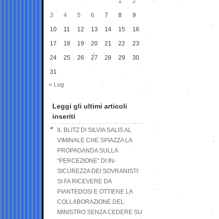
1
2
3
4
5
6
7
8
9
10
11
12
13
14
15
16
17
18
19
20
21
22
23
24
25
26
27
28
29
30
31
« Lug
Leggi gli ultimi articoli
inseriti
IL BLITZ DI SILVIA SALIS AL
VIMINALE CHE SPIAZZA LA
PROPAGANDA SULLA
“PERCEZIONE” DI IN-
SICUREZZA DEI SOVRANISTI:
SI FA RICEVERE DA
PIANTEDOSI E OTTIENE LA
COLLABORAZIONE DEL
MINISTRO SENZA CEDERE SU