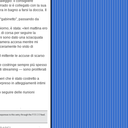
leggio: il consigliere
ado si è collegato con la sua
 in bagno a farsi la doccia. Il
o “gabinetto”, passando da
orno, è stata: «Ieri mattina ero
di corsa per seguire la
 mi sono dato una sciacquata
lecamera accesa mentre mi
nceramente ho visto di
al mittente le accuse di scarso
le costringe sempre più spesso
 di streaming — sono proliferati
ri che è stato costretto a
rpreso in atteggiamenti intimi
o seguire delle riunioni
esponses to this entry through the
RSS 2.0
feed.