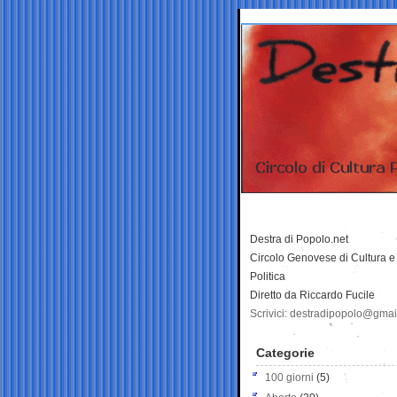
Destra di Popolo.net
Circolo Genovese di Cultura e
Politica
Diretto da Riccardo Fucile
Scrivici: destradipopolo@gma
Categorie
100 giorni
(5)