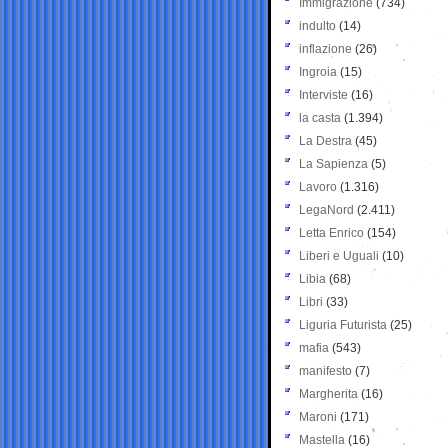
Immigrazione
(734)
indulto
(14)
inflazione
(26)
Ingroia
(15)
Interviste
(16)
la casta
(1.394)
La Destra
(45)
La Sapienza
(5)
Lavoro
(1.316)
LegaNord
(2.411)
Letta Enrico
(154)
Liberi e Uguali
(10)
Libia
(68)
Libri
(33)
Liguria Futurista
(25)
mafia
(543)
manifesto
(7)
Margherita
(16)
Maroni
(171)
Mastella
(16)