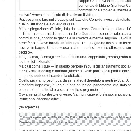
Beppe Grillo e Gian Roberto Casa
comunale di Milano Gianluca Corr
commissione ambiente, mentre era
motivo? Aveva dimenticato di disattivare il video.
Poi, possiamo fare mille battute sul fatto che Corrado avesse sbagliat
quello istituzionale a quello di casa.
Ma la spiegazione ufficiale, data dallo stesso Corrado al quotidiano Il Gi
in Tribunale per un’udienza — ha detto Corrado — sono tornato a casa 
commissione, ho tolto la giacca e la cravatta e mentre seguivo i lavori
perchè poi dovevo tornare in Tribunale. Per sbaglio ho lasciato la te
trovavo in bagno. Chiedo scusa a chiunque si sia sentito offeso, ma si
peggio».
In ogni caso, il consigliere l’ha definita una “cappellata”, respingendo 
rispetto istituzionale.
Ma casi come il suo — in questo periodo in cui il distanziamento socia
a realizzare meeting e riunioni (anche a livello politico) su piattaforme
in questo periodo di pandemia globale.
Quello più clamoroso riguarda senz’altro il deputato argentino Juan Ame
dimettersi dopo che, in una riunione online del parlamento, era stato so
con una donna che si era seduta sulle sue gambe.
Ovviamente, il contesto è diverso. Ma il principio è lo stesso: si posson
istituzionali facendo altro?
(da agenzie)
This entry was posted on martedì, Dicembre 15th, 2020 at 12:48 and is filed under
Costume
. You can follow any r
You can
leave a response
, or
trackback
from your own site.