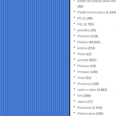
partito del popolo della libe
(30)
Partito Democratico
(1.034)
PD
(1.188)
PdL
(2.781)
pedofilia
(25)
Pensioni
(129)
Politica
(40.842)
polizia
(253)
Porto
(12)
povertà
(502)
Presepe
(14)
Primarie
(149)
Prodi
(52)
Provincia
(139)
radici e valori
(3.682)
RAI
(359)
rapine
(37)
Razzismo
(1.410)
Referendum
(200)