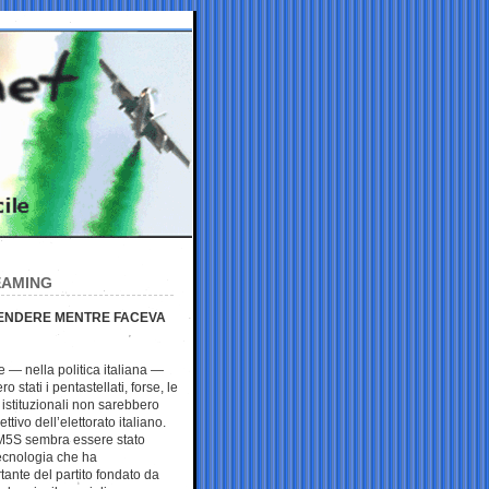
EAMING
PRENDERE MENTRE FACEVA
— nella politica italiana —
 stati i pentastellati, forse, le
i istituzionali non sarebbero
ttivo dell’elettorato italiano.
 M5S sembra essere stato
tecnologia che ha
tante del partito fondato da