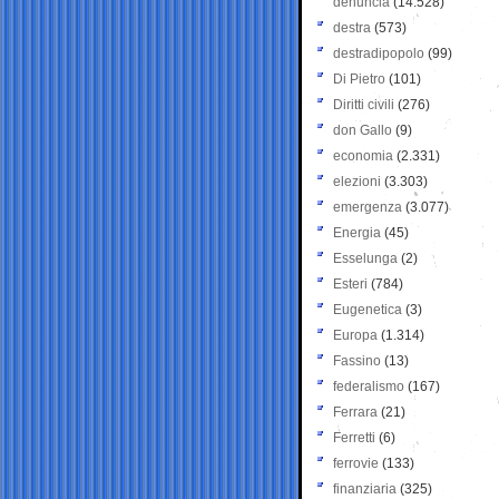
denuncia
(14.528)
destra
(573)
destradipopolo
(99)
Di Pietro
(101)
Diritti civili
(276)
don Gallo
(9)
economia
(2.331)
elezioni
(3.303)
emergenza
(3.077)
Energia
(45)
Esselunga
(2)
Esteri
(784)
Eugenetica
(3)
Europa
(1.314)
Fassino
(13)
federalismo
(167)
Ferrara
(21)
Ferretti
(6)
ferrovie
(133)
finanziaria
(325)