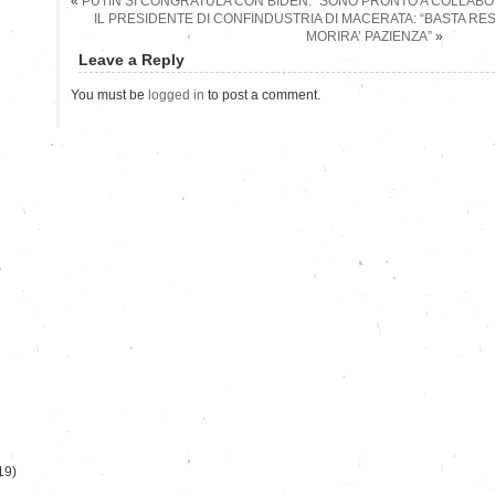
«
PUTIN SI CONGRATULA CON BIDEN: “SONO PRONTO A COLLAB
IL PRESIDENTE DI CONFINDUSTRIA DI MACERATA: “BASTA RE
MORIRA’ PAZIENZA”
»
Leave a Reply
You must be
logged in
to post a comment.
)
19)