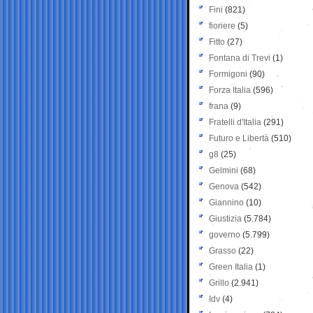
Fini
(821)
fioriere
(5)
Fitto
(27)
Fontana di Trevi
(1)
Formigoni
(90)
Forza Italia
(596)
frana
(9)
Fratelli d'Italia
(291)
Futuro e Libertà
(510)
g8
(25)
Gelmini
(68)
Genova
(542)
Giannino
(10)
Giustizia
(5.784)
governo
(5.799)
Grasso
(22)
Green Italia
(1)
Grillo
(2.941)
Idv
(4)