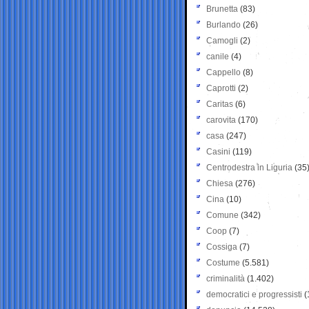
Brunetta
(83)
Burlando
(26)
Camogli
(2)
canile
(4)
Cappello
(8)
Caprotti
(2)
Caritas
(6)
carovita
(170)
casa
(247)
Casini
(119)
Centrodestra in Liguria
(35
Chiesa
(276)
Cina
(10)
Comune
(342)
Coop
(7)
Cossiga
(7)
Costume
(5.581)
criminalità
(1.402)
democratici e progressisti
(