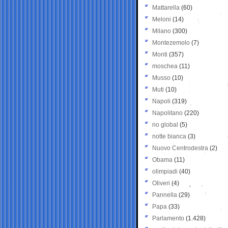
Mattarella
(60)
Meloni
(14)
Milano
(300)
Montezemolo
(7)
Monti
(357)
moschea
(11)
Musso
(10)
Muti
(10)
Napoli
(319)
Napolitano
(220)
no global
(5)
notte bianca
(3)
Nuovo Centrodestra
(2)
Obama
(11)
olimpiadi
(40)
Oliveri
(4)
Pannella
(29)
Papa
(33)
Parlamento
(1.428)