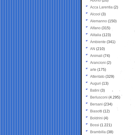
Aborto
(20)
Acca Larentia
(2)
Alcool
(3)
Alemanno
(150)
Alfano
(315)
Alitalia
(123)
Ambiente
(341)
AN
(210)
Animali
(74)
Arancioni
(2)
arte
(175)
Attentato
(329)
Auguri
(13)
Batini
(3)
Berlusconi
(4.295)
Bersani
(234)
Biasotti
(12)
Boldrini
(4)
Bossi
(1.221)
Brambilla
(38)