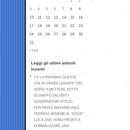
1
2
3
4
5
6
7
8
9
10
11
12
13
14
15
16
17
18
19
20
21
22
23
24
25
26
27
28
29
30
31
« Lug
Leggi gli ultimi articoli
inseriti
CE LA FARANNO QUESTA
VOLTA I PAVIDI LEGHISTI “DEL
NORD” A METTERE SOTTO
SCHIAFFO SALVINI? I
GOVERNATORI ATTILIO
FONTANA E MASSIMILIANO
FEDRIGA, INSIEME AL “DOGE”
LUCA ZAIA, SONO PRONTI A
FORMALIZZARE UNA