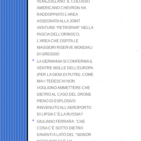
VENEZUELANO .IL COLOSSO
AMERICANO CHEVRON HA
RADDOPPIATO L’AREA
ASSEGNATA ALLA JOINT
VENTURE “PETROPIAR” NELLA
FASCIA DELL’ORINOCO,
L’AREA CHE OSPITA LE
MAGGIORI RISERVE MONDIALI
DI GREGGIO
LA GERMANIA SI CONFERMA IL
VENTRE MOLLE DELL’EUROPA
(PER LA GIOIA DI PUTIN). COME
MAI I TEDESCHI NON
VOGLIONO AMMETTERE CHE
DIETRO AL CASO DEL DRONE
PIENO DI ESPLOSIVO
RINVENUTO ALL’AEROPORTO
DI LIPSIA C’È LA RUSSIA?
GIULIANO FERRARA: ’CHE
COSA C’È SOTTO DIETRO
DAVANTI A LATO DEL “SIGNOR