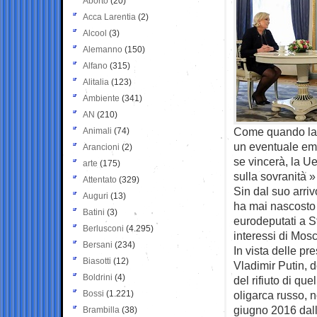
Aborto
(20)
Acca Larentia
(2)
Alcool
(3)
Alemanno
(150)
Alfano
(315)
Alitalia
(123)
Ambiente
(341)
AN
(210)
Come quando la 
Animali
(74)
un eventuale emb
Arancioni
(2)
se vincerà, la U
arte
(175)
sulla sovranità 
Attentato
(329)
Sin dal suo arriv
Auguri
(13)
ha mai nascosto 
Batini
(3)
eurodeputati a S
Berlusconi
(4.295)
interessi di Mos
Bersani
(234)
In vista delle pr
Biasotti
(12)
Vladimir Putin, d
Boldrini
(4)
del rifiuto di qu
Bossi
(1.221)
oligarca russo, 
giugno 2016 dall
Brambilla
(38)