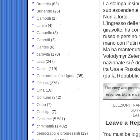
La stampa insinu
Brunetta
(83)
suo ascendente su
Burlando
(26)
Non a torto.
Camogli
(2)
L’ingresso delle
canile
(4)
giravolte: ha co
Cappello
(8)
russo e persino m
Caprotti
(2)
mano con Putin 
Caritas
(6)
Ma ha mantenuto
carovita
(170)
Volodymyr Zelen
casa
(247)
nazionale si è de
tra Usa e Russia
Casini
(119)
(da la Repubblic
Centrodestra in Liguria
(35)
Chiesa
(276)
This entry was posted o
Cina
(10)
responses to this entr
Comune
(342)
Coop
(7)
«
ELEZIONI FRA
SORP
Cossiga
(7)
LA 
Costume
(5.581)
Leave a Rep
criminalità
(1.402)
democratici e progressisti
(19)
You must be
log