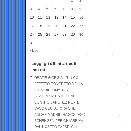
1
2
3
4
5
6
7
8
9
10
11
12
13
14
15
16
17
18
19
20
21
22
23
24
25
26
27
28
29
30
31
« Lug
Leggi gli ultimi articoli
inseriti
GRAZIE GIORGIA! L’UNICO
EFFETTO CONCRETO DELLA
CRISI DIPLOMATICA
SCATENATA DA MELONI
CONTRO SANCHEZ PER IL
CASO CEUTA? ORA CHE
ANCHE MADRID HA SOSPESO
SCHENGEN PER CHI ARRIVA
DAL NOSTRO PAESE, GLI