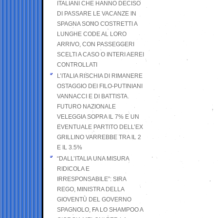
ITALIANI CHE HANNO DECISO
DI PASSARE LE VACANZE IN
SPAGNA SONO COSTRETTI A
LUNGHE CODE AL LORO
ARRIVO, CON PASSEGGERI
SCELTI A CASO O INTERI AEREI
CONTROLLATI
L’ITALIA RISCHIA DI RIMANERE
OSTAGGIO DEI FILO-PUTINIANI
VANNACCI E DI BATTISTA.
FUTURO NAZIONALE
VELEGGIA SOPRA IL 7% E UN
EVENTUALE PARTITO DELL’EX
GRILLINO VARREBBE TRA IL 2
E IL 3.5%
“DALL’ITALIA UNA MISURA
RIDICOLA E
IRRESPONSABILE”: SIRA
REGO, MINISTRA DELLA
GIOVENTÙ DEL GOVERNO
SPAGNOLO, FA LO SHAMPOO A