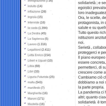
Immigrazione
(734)
solidarietà ; e s
indulto
(14)
egoistici prevals
inflazione
(26)
loro inadeguatez
Ingroia
(15)
Ora, le scelte, d
protagonista, in
Interviste
(16)
salute e su que
la casta
(1.394)
Tutto questo rich
La Destra
(45)
istituzioni anzit
La Sapienza
(5)
noi.
Lavoro
(1.316)
Serietà , collab
LegaNord
(2.411)
proteggerci e per 
Letta Enrico
(154)
Il piano europeo
Liberi e Uguali
(10)
essere concreta,
Libia
(68)
permetterci, di su
Libri
(33)
crescere come a
Cambiamo ciò ch
Liguria Futurista
(25)
dobbiamo a noi s
mafia
(543)
la parte propria.
manifesto
(7)
La pandemia ci h
Margherita
(16)
altri; quanto ci
Maroni
(171)
solidarietà è to
Mastella
(16)