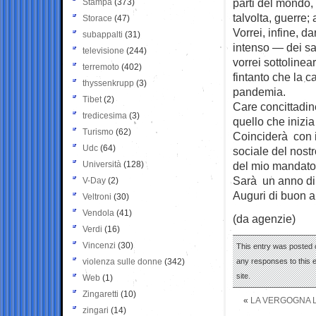
parti del mondo, 
Stampa
(373)
talvolta, guerre; 
Storace
(47)
Vorrei, infine, d
subappalti
(31)
intenso — dei sac
televisione
(244)
vorrei sottoline
terremoto
(402)
fintanto che la c
thyssenkrupp
(3)
pandemia.
Tibet
(2)
Care concittadine
tredicesima
(3)
quello che inizi
Turismo
(62)
Coinciderà con i
Udc
(64)
sociale del nostr
Università
(128)
del mio mandato
Sarà un anno di 
V-Day
(2)
Auguri di buon an
Veltroni
(30)
Vendola
(41)
(da agenzie)
Verdi
(16)
Vincenzi
(30)
This entry was posted 
violenza sulle donne
(342)
any responses to this 
site.
Web
(1)
Zingaretti
(10)
«
LA VERGOGNA L
zingari
(14)