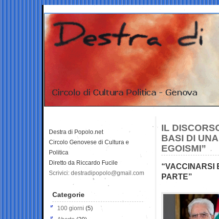
IL DISCORS
Destra di Popolo.net
BASI DI UN
Circolo Genovese di Cultura e
EGOISMI”
Politica
Diretto da Riccardo Fucile
“VACCINARSI 
Scrivici: destradipopolo@gmail.com
PARTE”
Categorie
100 giorni
(5)