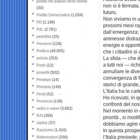
partito del popolo della libertà
non si è fermata
(30)
futuro.
Partito Democratico
(1.034)
Non viviamo in un
PD
(1.188)
prossimi mesi ra
PdL
(2.781)
dall’emergenza; 
pedofilia
(25)
ammesse distraz
Pensioni
(129)
energie e opportu
Politica
(40.855)
che i cittadini si
La sfida — che è 
polizia
(253)
a tutti noi — rich
Porto
(12)
annullare le diver
povertà
(502)
convergenza di f
Presepe
(14)
storici di grande,
Primarie
(149)
L’Italia ha le ca
Prodi
(52)
Ho ricevuto, in q
Provincia
(139)
confronti del nos
radici e valori
(3.682)
Nel momento in cu
RAI
(359)
priorità , si mod
rapine
(37)
dobbiamo agire d
In questa prospe
Razzismo
(1.410)
l’Italia presiede,
Referendum
(200)