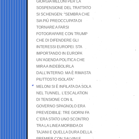
GIORGIA MELONI PER LA
SOSPENSIONE DEL TRATTATO
SI SCHENGEN: “SEMBRA CHE
SIA PIÙ PREOCCUPATA DI
TORNARE A FARSI
FOTOGRAFARE CON TRUMP
CHE DI DIFENDERE GLI
INTERESSI EUROPEI. STA
IMPORTANDO IN EUROPA
UN’AGENDA POLITICA CHE
MIRA A INDEBOLIRLA
DALL’INTERNO. MA È RIMASTA
PIUTTOSTO ISOLATA”
MELONI SI È INFILATA DA SOLA
NEL TUNNEL. L’ESCALATION
DI TENSIONE CON IL
GOVERNO SPAGNOLO ERA
PREVEDIBILE: TRE GIORNI FA
C’ERA STATO UNO SCONTRO
TRA LA LINEA MORBIDA DI
TAJANI E QUELLA DURA DELLA
PREMIER CON SALVINI E