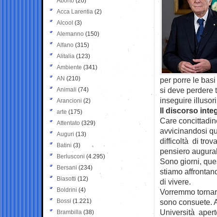
Aborto
(20)
Acca Larentia
(2)
Alcool
(3)
Alemanno
(150)
Alfano
(315)
Alitalia
(123)
Ambiente
(341)
AN
(210)
per porre le bas
si deve perdere
Animali
(74)
inseguire illusor
Arancioni
(2)
Il discorso inte
arte
(175)
Care concittadine
Attentato
(329)
avvicinandosi qu
Auguri
(13)
difficoltà di tro
Batini
(3)
pensiero augura
Berlusconi
(4.295)
Sono giorni, que
Bersani
(234)
stiamo affrontand
Biasotti
(12)
di vivere.
Boldrini
(4)
Vorremmo tornare
Bossi
(1.221)
sono consuete. A
Università aperte
Brambilla
(38)