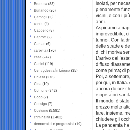
isolati, per nece
Brunetta
(83)
pienamente funzio
Burlando
(26)
vicini, e con i pi
Camogli
(2)
anni.
canile
(4)
Aspiriamo a riapp
Cappello
(8)
imprevedibile, ci
Caprotti
(2)
tunnel. Con la d
Caritas
(6)
delle strade e del
carovita
(170)
di chi moriva sen
casa
(247)
L’arrivo dell’est
diffuso rilassame
Casini
(119)
come prima; di p
Centrodestra in Liguria
(35)
Poi, a settembre,
Chiesa
(276)
poi qui, in Itali
Cina
(10)
ancora dolore ch
Comune
(342)
e operatori sanita
Coop
(7)
Il mondo, è stat
Cossiga
(7)
prezzo molto alto
Costume
(5.581)
fare, insieme, m
criminalità
(1.402)
chiudere gli occhi
democratici e progressisti
(19)
La pandemia ha sc