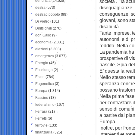
denuncia
(14.528)
società . Ha acu
diseguaglianze; 
destra
(573)
conseguenze, so
destradipopolo
(99)
giovani, sono sta
Di Pietro
(101)
disabilità .
Diritti civili
(276)
Tante imprese, te
don Gallo
(9)
autonomi, e di pr
economia
(2.331)
reddito. Nella co
elezioni
(3.303)
La pandemia ha 
emergenza
(3.077)
prospettive di vi
Energia
(45)
nascite. Spia del
Esselunga
(2)
E’ questa la real
Nello stesso tem
Esteri
(784)
speranza concret
Eugenetica
(3)
possano trasforma
Europa
(1.314)
Nella prima fase
Fassino
(13)
per contrastare i
federalismo
(167)
senso di comunit
Ferrara
(21)
a partire dal pia
Ferretti
(6)
Europa.
ferrovie
(133)
Inoltre, per fro
finanziaria
(325)
interventi europe