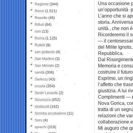
Una occasione pre
Regione
(344)
un’opportunità pe
Renzi
(1.521)
L’anno che si ap
Repetto
(46)
storia. Annivers
Rifiuti
(84)
unità , che non è 
rom
(13)
Ricorderemo il s
Roma
(1.125)
— il centosessant
Rutelli
(9)
del Milite Ignoto
san gottardo
(4)
Repubblica.
San Martino
(3)
Dal Risorgimento 
Memoria e consap
San Miniato
(2)
costruire il futuro
sanità
(306)
Esprimo, un ring
Sarkozy
(43)
l’affetto che tra
scuola
(354)
giustizia. A lui r
Sestri Levante
(2)
Complimenti — e 
Sicurezza
(452)
Nova Gorica, con
sindacati
(162)
tratta di un segn
Sinistra arcobaleno
(11)
relazioni che van
Soru
(4)
collaborazione e
sprechi
(319)
Mi auguro che qu