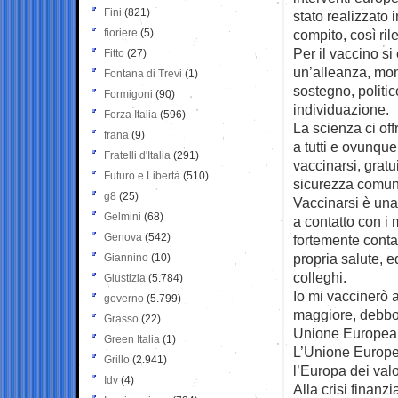
Fini
(821)
stato realizzato
fioriere
(5)
compito, così rile
Per il vaccino si
Fitto
(27)
un’alleanza, mon
Fontana di Trevi
(1)
sostegno, politic
Formigoni
(90)
individuazione.
Forza Italia
(596)
La scienza ci off
frana
(9)
a tutti e ovunqu
Fratelli d'Italia
(291)
vaccinarsi, grat
Futuro e Libertà
(510)
sicurezza comun
g8
(25)
Vaccinarsi è una 
Gelmini
(68)
a contatto con i m
Genova
(542)
fortemente conta
propria salute, e
Giannino
(10)
colleghi.
Giustizia
(5.784)
Io mi vaccinerò 
governo
(5.799)
maggiore, debbon
Grasso
(22)
Unione Europea, s
Green Italia
(1)
L’Unione Europea
Grillo
(2.941)
l’Europa dei valo
Idv
(4)
Alla crisi finanz