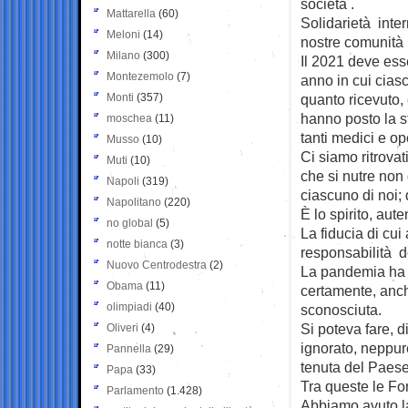
società .
Mattarella
(60)
Solidarietà inter
Meloni
(14)
nostre comunità 
Milano
(300)
Il 2021 deve esse
Montezemolo
(7)
anno in cui cias
Monti
(357)
quanto ricevuto,
hanno posto la s
moschea
(11)
tanti medici e ope
Musso
(10)
Ci siamo ritrovat
Muti
(10)
che si nutre non 
Napoli
(319)
ciascuno di noi; 
Napolitano
(220)
È lo spirito, aut
no global
(5)
La fiducia di cu
notte bianca
(3)
responsabilità de
Nuovo Centrodestra
(2)
La pandemia ha ac
Obama
(11)
certamente, anch
olimpiadi
(40)
sconosciuta.
Si poteva fare, 
Oliveri
(4)
ignorato, neppure
Pannella
(29)
tenuta del Paese;
Papa
(33)
Tra queste le Fo
Parlamento
(1.428)
Abbiamo avuto la