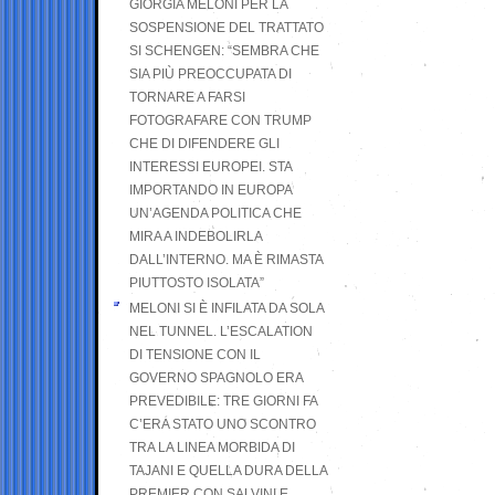
GIORGIA MELONI PER LA
SOSPENSIONE DEL TRATTATO
SI SCHENGEN: “SEMBRA CHE
SIA PIÙ PREOCCUPATA DI
TORNARE A FARSI
FOTOGRAFARE CON TRUMP
CHE DI DIFENDERE GLI
INTERESSI EUROPEI. STA
IMPORTANDO IN EUROPA
UN’AGENDA POLITICA CHE
MIRA A INDEBOLIRLA
DALL’INTERNO. MA È RIMASTA
PIUTTOSTO ISOLATA”
MELONI SI È INFILATA DA SOLA
NEL TUNNEL. L’ESCALATION
DI TENSIONE CON IL
GOVERNO SPAGNOLO ERA
PREVEDIBILE: TRE GIORNI FA
C’ERA STATO UNO SCONTRO
TRA LA LINEA MORBIDA DI
TAJANI E QUELLA DURA DELLA
PREMIER CON SALVINI E