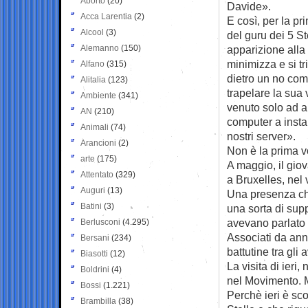
Aborto
(20)
Davide».
Acca Larentia
(2)
E così, per la prim
Alcool
(3)
del guru dei 5 St
Alemanno
(150)
apparizione alla
minimizza e si tr
Alfano
(315)
dietro un no com
Alitalia
(123)
trapelare la sua
Ambiente
(341)
venuto solo ad ai
AN
(210)
computer a insta
Animali
(74)
nostri server».
Arancioni
(2)
Non è la prima v
arte
(175)
A maggio, il gio
Attentato
(329)
a Bruxelles, nel
Auguri
(13)
Una presenza che
Batini
(3)
una sorta di sup
avevano parlato 
Berlusconi
(4.295)
Associati da anni
Bersani
(234)
battutine tra gli
Biasotti
(12)
La visita di ieri
Boldrini
(4)
nel Movimento. M
Bossi
(1.221)
Perchè ieri è sc
Brambilla
(38)