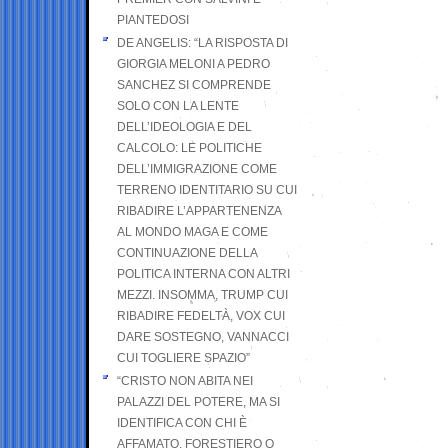
PIANTEDOSI
DE ANGELIS: “LA RISPOSTA DI
GIORGIA MELONI A PEDRO
SANCHEZ SI COMPRENDE
SOLO CON LA LENTE
DELL’IDEOLOGIA E DEL
CALCOLO: LE POLITICHE
DELL’IMMIGRAZIONE COME
TERRENO IDENTITARIO SU CUI
RIBADIRE L’APPARTENENZA
AL MONDO MAGA E COME
CONTINUAZIONE DELLA
POLITICA INTERNA CON ALTRI
MEZZI. INSOMMA, TRUMP CUI
RIBADIRE FEDELTÀ, VOX CUI
DARE SOSTEGNO, VANNACCI
CUI TOGLIERE SPAZIO”
“CRISTO NON ABITA NEI
PALAZZI DEL POTERE, MA SI
IDENTIFICA CON CHI È
AFFAMATO, FORESTIERO O