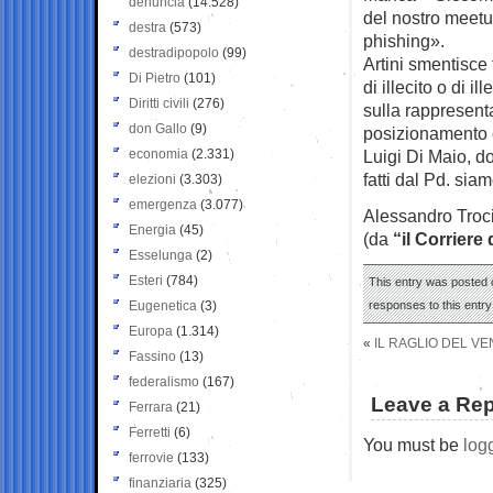
denuncia
(14.528)
del nostro meetu
destra
(573)
phishing».
destradipopolo
(99)
Artini smentisce 
Di Pietro
(101)
di illecito o di 
Diritti civili
(276)
sulla rappresenta
don Gallo
(9)
posizionamento 
economia
(2.331)
Luigi Di Maio, do
fatti dal Pd. siam
elezioni
(3.303)
emergenza
(3.077)
Alessandro Troc
Energia
(45)
(da
“il Corriere
Esselunga
(2)
Esteri
(784)
This entry was posted o
Eugenetica
(3)
responses to this entr
Europa
(1.314)
«
IL RAGLIO DEL VE
Fassino
(13)
federalismo
(167)
Leave a Rep
Ferrara
(21)
Ferretti
(6)
You must be
log
ferrovie
(133)
finanziaria
(325)