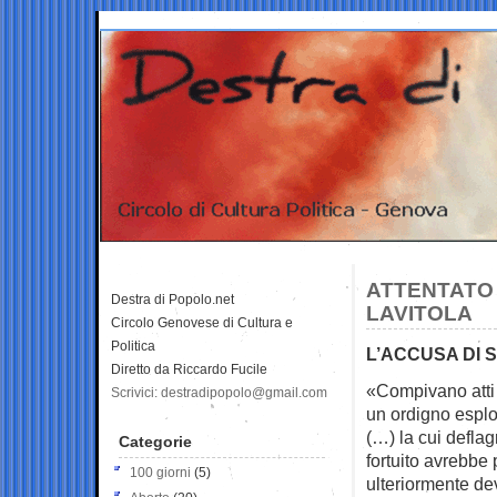
ATTENTATO 
Destra di Popolo.net
LAVITOLA
Circolo Genovese di Cultura e
Politica
L’ACCUSA DI 
Diretto da Riccardo Fucile
«Compivano atti 
Scrivici: destradipopolo@gmail.com
un
ordigno esplo
(…) la cui deflag
Categorie
fortuito avrebb
100 giorni
(5)
ulteriormente de