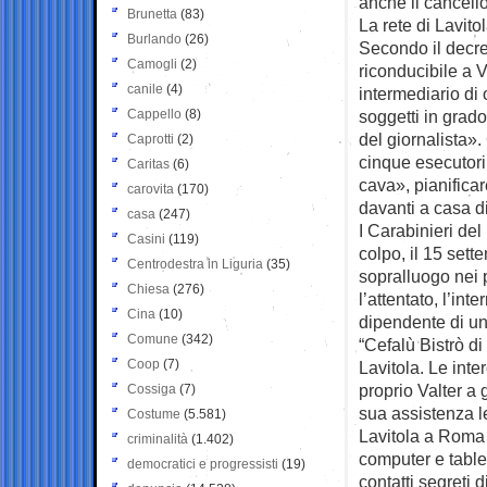
anche il cancello
Brunetta
(83)
La rete di Lavito
Burlando
(26)
Secondo il decre
Camogli
(2)
riconducibile a 
canile
(4)
intermediario di
Cappello
(8)
soggetti in grado
del giornalista
Caprotti
(2)
cinque esecutori 
Caritas
(6)
cava», pianificar
carovita
(170)
davanti a casa d
casa
(247)
I Carabinieri de
Casini
(119)
colpo, il 15 set
Centrodestra in Liguria
(35)
sopralluogo nei 
Chiesa
(276)
l’attentato, l’in
Cina
(10)
dipendente di un
Comune
(342)
“Cefalù Bistrò di
Coop
(7)
Lavitola. Le int
proprio Valter a 
Cossiga
(7)
sua assistenza le
Costume
(5.581)
Lavitola a Roma e
criminalità
(1.402)
computer e tablet
democratici e progressisti
(19)
contatti segreti 