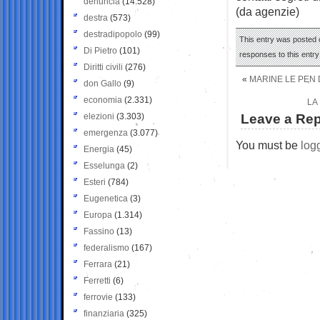
denuncia
(14.528)
(da agenzie)
destra
(573)
destradipopolo
(99)
This entry was posted o
Di Pietro
(101)
responses to this entr
Diritti civili
(276)
«
MARINE LE PEN 
don Gallo
(9)
economia
(2.331)
LA
elezioni
(3.303)
Leave a Rep
emergenza
(3.077)
You must be
log
Energia
(45)
Esselunga
(2)
Esteri
(784)
Eugenetica
(3)
Europa
(1.314)
Fassino
(13)
federalismo
(167)
Ferrara
(21)
Ferretti
(6)
ferrovie
(133)
finanziaria
(325)