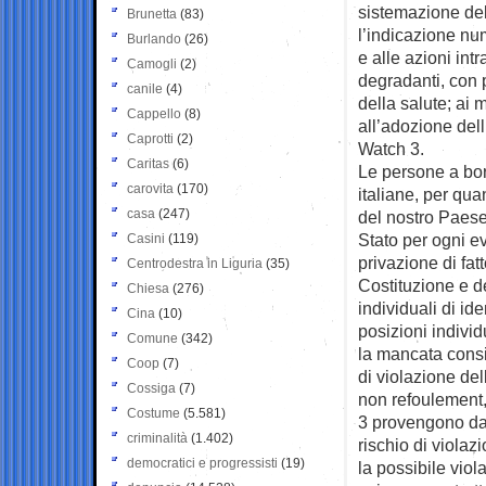
sistemazione del
Brunetta
(83)
l’indicazione num
Burlando
(26)
e alle azioni intr
Camogli
(2)
degradanti, con p
canile
(4)
della salute; ai 
Cappello
(8)
all’adozione dell
Caprotti
(2)
Watch 3.
Caritas
(6)
Le persone a bord
carovita
(170)
italiane, per qua
casa
(247)
del nostro Paese
Stato per ogni ev
Casini
(119)
privazione di fat
Centrodestra in Liguria
(35)
Costituzione e d
Chiesa
(276)
individuali di id
Cina
(10)
posizioni individu
Comune
(342)
la mancata consid
Coop
(7)
di violazione del
Cossiga
(7)
non refoulement
Costume
(5.581)
3 provengono dal
criminalità
(1.402)
rischio di violaz
democratici e progressisti
(19)
la possibile viol