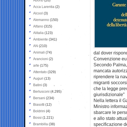
Aborto
(20)
Acca Larentia
(2)
Alcool
(3)
Alemanno
(150)
Alfano
(315)
Alitalia
(123)
Ambiente
(341)
AN
(210)
dal dover rispond
Animali
(74)
Convenzione euro
Arancioni
(2)
Secondo Palma, “l
arte
(175)
mancata autorizza
Attentato
(329)
riprendere la nav
Auguri
(13)
migranti soccorsi
Batini
(3)
che la legge pre
Berlusconi
(4.295)
giurisdizionale”
Bersani
(234)
Nella lettera il
Biasotti
(12)
Ministro informa
Boldrini
(4)
sbarcare le pers
Bossi
(1.221)
e allo stato attu
specificazione de
Brambilla
(38)