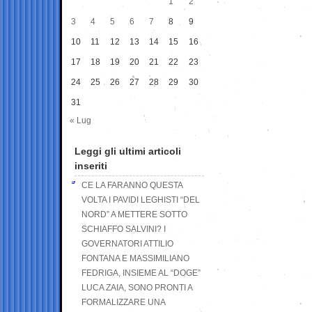
1
2
3
4
5
6
7
8
9
10
11
12
13
14
15
16
17
18
19
20
21
22
23
24
25
26
27
28
29
30
31
« Lug
Leggi gli ultimi articoli
inseriti
CE LA FARANNO QUESTA
VOLTA I PAVIDI LEGHISTI “DEL
NORD” A METTERE SOTTO
SCHIAFFO SALVINI? I
GOVERNATORI ATTILIO
FONTANA E MASSIMILIANO
FEDRIGA, INSIEME AL “DOGE”
LUCA ZAIA, SONO PRONTI A
FORMALIZZARE UNA