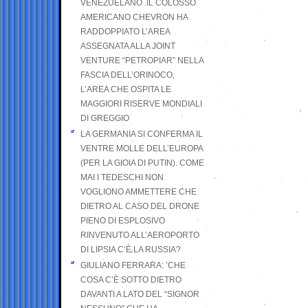
VENEZUELANO .IL COLOSSO
AMERICANO CHEVRON HA
RADDOPPIATO L’AREA
ASSEGNATA ALLA JOINT
VENTURE “PETROPIAR” NELLA
FASCIA DELL’ORINOCO,
L’AREA CHE OSPITA LE
MAGGIORI RISERVE MONDIALI
DI GREGGIO
LA GERMANIA SI CONFERMA IL
VENTRE MOLLE DELL’EUROPA
(PER LA GIOIA DI PUTIN). COME
MAI I TEDESCHI NON
VOGLIONO AMMETTERE CHE
DIETRO AL CASO DEL DRONE
PIENO DI ESPLOSIVO
RINVENUTO ALL’AEROPORTO
DI LIPSIA C’È LA RUSSIA?
GIULIANO FERRARA: ’CHE
COSA C’È SOTTO DIETRO
DAVANTI A LATO DEL “SIGNOR