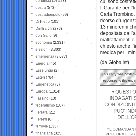
denuncia
(14.528)
cui sono costrett
Il Garante per l
destra
(573)
Carla Trombino, 
destradipopolo
(99)
ricorso d’urgenz
Di Pietro
(101)
13 minorenni che
Diritti civili
(276)
depositata dall’
don Gallo
(9)
maltrattamenti e 
economia
(2.331)
chiesto anche l’
elezioni
(3.303)
medica per i min
emergenza
(3.077)
(da Globalist)
Energia
(45)
Esselunga
(2)
This entry was posted o
Esteri
(784)
responses to this entr
Eugenetica
(3)
«
QUESTO 
Europa
(1.314)
INDAGATI 
Fassino
(13)
CONDIZIONI 
federalismo
(167)
PUO’ IND
Ferrara
(21)
DELL’O
Ferretti
(6)
ferrovie
(133)
“IL COMANDANT
finanziaria
(325)
PROCURA DI SIR