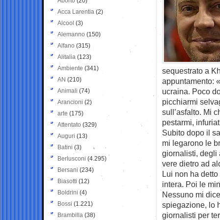
Aborto
(20)
Acca Larentia
(2)
Alcool
(3)
Alemanno
(150)
Alfano
(315)
Alitalia
(123)
Ambiente
(341)
sequestrato a Kh
AN
(210)
appuntamento: «A
ucraina. Poco d
Animali
(74)
picchiarmi selva
Arancioni
(2)
sull’asfalto. Mi 
arte
(175)
pestarmi, infuria
Attentato
(329)
Subito dopo il s
Auguri
(13)
mi legarono le b
Batini
(3)
giornalisti, degli
Berlusconi
(4.295)
vere dietro ad alc
Bersani
(234)
Lui non ha detto
Biasotti
(12)
intera. Poi le m
Boldrini
(4)
Nessuno mi dicev
Bossi
(1.221)
spiegazione, lo h
giornalisti per te
Brambilla
(38)