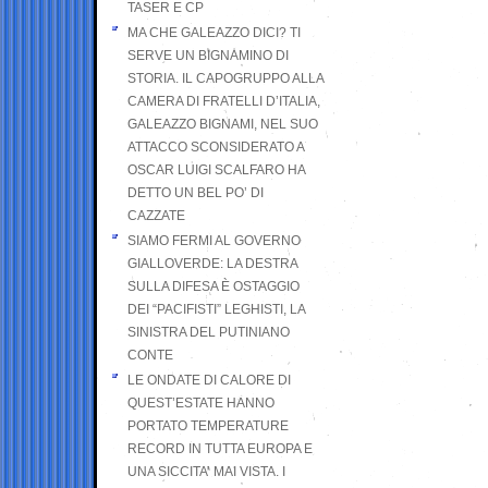
TASER E CP
MA CHE GALEAZZO DICI? TI
SERVE UN BIGNAMINO DI
STORIA. IL CAPOGRUPPO ALLA
CAMERA DI FRATELLI D’ITALIA,
GALEAZZO BIGNAMI, NEL SUO
ATTACCO SCONSIDERATO A
OSCAR LUIGI SCALFARO HA
DETTO UN BEL PO’ DI
CAZZATE
SIAMO FERMI AL GOVERNO
GIALLOVERDE: LA DESTRA
SULLA DIFESA È OSTAGGIO
DEI “PACIFISTI” LEGHISTI, LA
SINISTRA DEL PUTINIANO
CONTE
LE ONDATE DI CALORE DI
QUEST’ESTATE HANNO
PORTATO TEMPERATURE
RECORD IN TUTTA EUROPA E
UNA SICCITA’ MAI VISTA. I