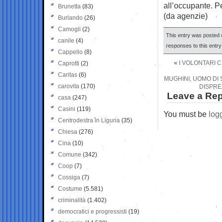
all’occupante. P
Brunetta
(83)
(da agenzie)
Burlando
(26)
Camogli
(2)
This entry was posted 
canile
(4)
responses to this entr
Cappello
(8)
«
I VOLONTARI C
Caprotti
(2)
Caritas
(6)
MUGHINI, UOMO DI S
carovita
(170)
DISPRE
Leave a Rep
casa
(247)
Casini
(119)
You must be
log
Centrodestra in Liguria
(35)
Chiesa
(276)
Cina
(10)
Comune
(342)
Coop
(7)
Cossiga
(7)
Costume
(5.581)
criminalità
(1.402)
democratici e progressisti
(19)