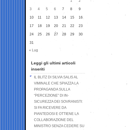
1
2
3
4
5
6
7
8
9
10
11
12
13
14
15
16
17
18
19
20
21
22
23
24
25
26
27
28
29
30
31
« Lug
Leggi gli ultimi articoli
inseriti
IL BLITZ DI SILVIA SALIS AL
VIMINALE CHE SPIAZZA LA
PROPAGANDA SULLA
“PERCEZIONE” DI IN-
SICUREZZA DEI SOVRANISTI:
SI FA RICEVERE DA
PIANTEDOSI E OTTIENE LA
COLLABORAZIONE DEL
MINISTRO SENZA CEDERE SU