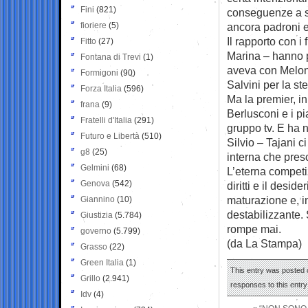
Fini
(821)
conseguenze a sv
fioriere
(5)
ancora padroni e
Il rapporto con i 
Fitto
(27)
Marina – hanno p
Fontana di Trevi
(1)
aveva con Meloni
Formigoni
(90)
Salvini per la s
Forza Italia
(596)
Ma la premier, in
frana
(9)
Berlusconi e i p
Fratelli d'Italia
(291)
gruppo tv. E ha n
Futuro e Libertà
(510)
Silvio – Tajani c
g8
(25)
interna che pre
Gelmini
(68)
L’eterna competi
Genova
(542)
diritti e il desid
maturazione e, in
Giannino
(10)
destabilizzante. S
Giustizia
(5.784)
rompe mai.
governo
(5.799)
(da La Stampa)
Grasso
(22)
Green Italia
(1)
This entry was posted o
Grillo
(2.941)
responses to this entr
Idv
(4)