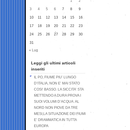
1
2
3
4
5
6
7
8
9
10
11
12
13
14
15
16
17
18
19
20
21
22
23
24
25
26
27
28
29
30
31
« Lug
Leggi gli ultimi articoli
inseriti
IL PO, FIUME PIU’ LUNGO
D’ITALIA, NON E’ MAI STATO
COSI’ BASSO. LA SICCITA’ STA
METTENDO A DURA PROVA I
SUOI VOLUMI D’ACQUA: AL
NORD NON PIOVE DA TRE
MESI,LA SITUAZIONE DEI FIUMI
E’ DRAMMATICA IN TUTTA
EUROPA