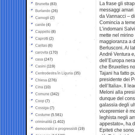
La frase gli str
Brunetta
(83)
messaggi amari a
Burlando
(26)
da Vannacci – di
Camogli
(2)
Comincia a temere
canile
(4)
L’indomani Salvi
Cappello
(8)
mette nel mirino
Caprotti
(2)
maggioranza a dif
Caritas
(6)
Berlusconi. Ai la
carovita
(170)
André Ventura e, 
casa
(247)
dell’Europa nera
che Bruxelles no
Casini
(119)
Tajani ha fatto pu
Centrodestra in Liguria
(35)
presidente dei P
Chiesa
(276)
dell’Italia». Il l
Cina
(10)
Meloni alla pre
Comune
(342)
dunque del conse
Coop
(7)
galassia degli ul
Cossiga
(7)
vicepremier è mo
Costume
(5.581)
leghista negli am
criminalità
(1.402)
appestato», ha de
democratici e progressisti
(19)
Epiteti che sono