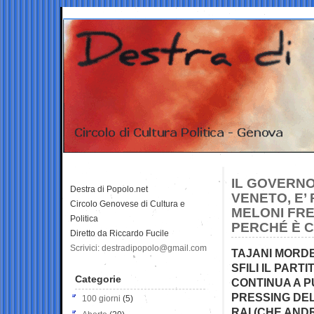
IL GOVERNO
Destra di Popolo.net
VENETO, E’ 
Circolo Genovese di Cultura e
MELONI FRE
Politica
PERCHÉ È C
Diretto da Riccardo Fucile
Scrivici: destradipopolo@gmail.com
TAJANI MORDE
SFILI IL PART
Categorie
CONTINUA A PU
PRESSING DE
100 giorni
(5)
RAI (CHE ANDR