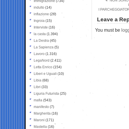
«
“NON SONO 
Immigrazione
(734)
indulto
(14)
I PARCHEGGIATOR
inflazione
(26)
Leave a Rep
Ingroia
(15)
Interviste
(16)
You must be
log
la casta
(1.394)
La Destra
(45)
La Sapienza
(5)
Lavoro
(1.316)
LegaNord
(2.411)
Letta Enrico
(154)
Liberi e Uguali
(10)
Libia
(68)
Libri
(33)
Liguria Futurista
(25)
mafia
(543)
manifesto
(7)
Margherita
(16)
Maroni
(171)
Mastella
(16)