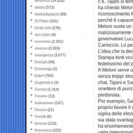
denuncia
(14.528)
c’è. Tajani si fe
ha chiesto Melon
destra
(573)
riconoscimento f
destradipopolo
(99)
perché è capace d
Di Pietro
(101)
Meloni vuole un c
Diritti civili
(276)
maliziosamente s
don Gallo
(9)
governatore Luca
economia
(2.331)
Carroccio. Lo pe
elezioni
(3.303)
L’idea che la de
emergenza
(3.077)
Stampa fonti vic
Energia
(45)
fedelissimo del 
Esselunga
(2)
A Meloni serve u
senza troppi stra
Esteri
(784)
chat. Tajani e S
Eugenetica
(3)
smettere di punz
Europa
(1.314)
perdonata.
Fassino
(13)
Per esempio, Sal
federalismo
(167)
proprio favore il
Ferrara
(21)
vigilia delle ele
Ferretti
(6)
sia stata svantag
ferrovie
(133)
ha enormemente f
finanziaria
(325)
certa intenzional