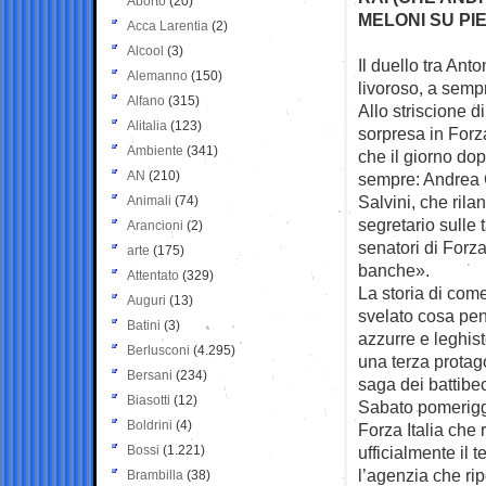
Aborto
(20)
MELONI SU PIE
Acca Larentia
(2)
Alcool
(3)
Il duello tra Anto
Alemanno
(150)
livoroso, a sem
Alfano
(315)
Allo striscione d
Alitalia
(123)
sorpresa in Forza
Ambiente
(341)
che il giorno dop
AN
(210)
sempre: Andrea C
Salvini, che rila
Animali
(74)
segretario sulle
Arancioni
(2)
senatori di Forza
arte
(175)
banche».
Attentato
(329)
La storia di come
Auguri
(13)
svelato cosa pens
Batini
(3)
azzurre e leghis
Berlusconi
(4.295)
una terza protago
Bersani
(234)
saga dei battibec
Biasotti
(12)
Sabato pomeriggio
Boldrini
(4)
Forza Italia che
Bossi
(1.221)
ufficialmente il t
l’agenzia che rip
Brambilla
(38)