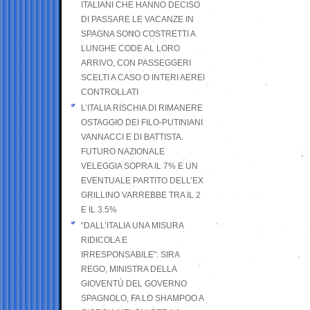
ITALIANI CHE HANNO DECISO
DI PASSARE LE VACANZE IN
SPAGNA SONO COSTRETTI A
LUNGHE CODE AL LORO
ARRIVO, CON PASSEGGERI
SCELTI A CASO O INTERI AEREI
CONTROLLATI
L’ITALIA RISCHIA DI RIMANERE
OSTAGGIO DEI FILO-PUTINIANI
VANNACCI E DI BATTISTA.
FUTURO NAZIONALE
VELEGGIA SOPRA IL 7% E UN
EVENTUALE PARTITO DELL’EX
GRILLINO VARREBBE TRA IL 2
E IL 3.5%
“DALL’ITALIA UNA MISURA
RIDICOLA E
IRRESPONSABILE”: SIRA
REGO, MINISTRA DELLA
GIOVENTÙ DEL GOVERNO
SPAGNOLO, FA LO SHAMPOO A