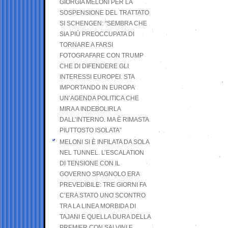
GIORGIA MELONI PER LA
SOSPENSIONE DEL TRATTATO
SI SCHENGEN: “SEMBRA CHE
SIA PIÙ PREOCCUPATA DI
TORNARE A FARSI
FOTOGRAFARE CON TRUMP
CHE DI DIFENDERE GLI
INTERESSI EUROPEI. STA
IMPORTANDO IN EUROPA
UN’AGENDA POLITICA CHE
MIRA A INDEBOLIRLA
DALL’INTERNO. MA È RIMASTA
PIUTTOSTO ISOLATA”
MELONI SI È INFILATA DA SOLA
NEL TUNNEL. L’ESCALATION
DI TENSIONE CON IL
GOVERNO SPAGNOLO ERA
PREVEDIBILE: TRE GIORNI FA
C’ERA STATO UNO SCONTRO
TRA LA LINEA MORBIDA DI
TAJANI E QUELLA DURA DELLA
PREMIER CON SALVINI E