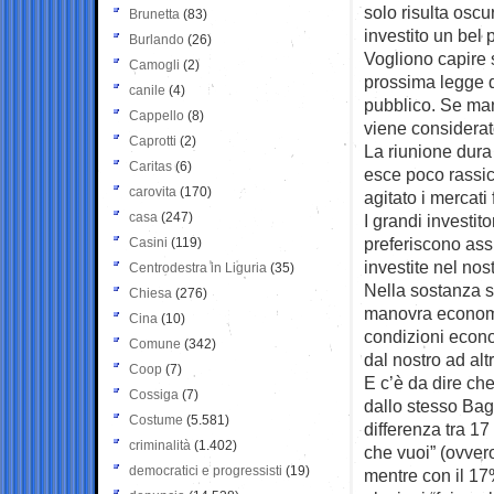
solo risulta osc
Brunetta
(83)
investito un bel pò
Burlando
(26)
Vogliono capire 
Camogli
(2)
prossima legge d
canile
(4)
pubblico. Se man
Cappello
(8)
viene considerat
Caprotti
(2)
La riunione dura
Caritas
(6)
esce poco rassic
carovita
(170)
agitato i mercati
casa
(247)
I grandi investit
preferiscono ass
Casini
(119)
investite nel nos
Centrodestra in Liguria
(35)
Nella sostanza s
Chiesa
(276)
manovra economic
Cina
(10)
condizioni econo
Comune
(342)
dal nostro ad alt
Coop
(7)
E c’è da dire che
Cossiga
(7)
dallo stesso Bagn
Costume
(5.581)
differenza tra 17
criminalità
(1.402)
che vuoi” (ovver
democratici e progressisti
(19)
mentre con il 17