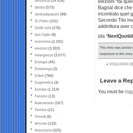
denuncia
(14.528)
elezioni “fai que
Bagnai dice che “
destra
(573)
incontrato quel g
destradipopolo
(99)
Secondo Tito inv
Di Pietro
(101)
addirittura aver c
Diritti civili
(276)
don Gallo
(9)
(da “
NextQuotid
economia
(2.331)
This entry was posted o
elezioni
(3.303)
responses to this entr
emergenza
(3.077)
Energia
(45)
«
VOGLIONO DES
Esselunga
(2)
Esteri
(784)
Leave a Rep
Eugenetica
(3)
Europa
(1.314)
You must be
log
Fassino
(13)
federalismo
(167)
Ferrara
(21)
Ferretti
(6)
ferrovie
(133)
finanziaria
(325)