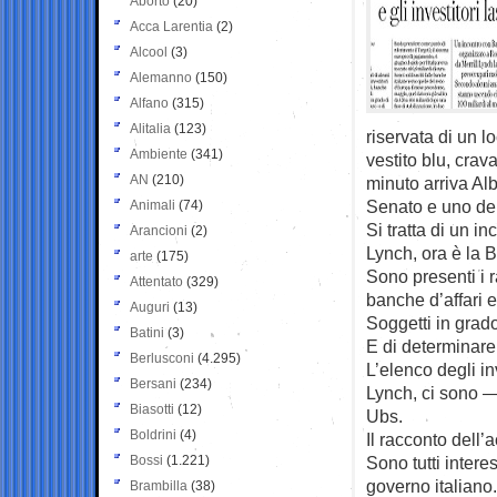
Aborto
(20)
Acca Larentia
(2)
Alcool
(3)
Alemanno
(150)
Alfano
(315)
Alitalia
(123)
riservata di un 
Ambiente
(341)
vestito blu, crav
AN
(210)
minuto arriva Al
Senato e uno dei
Animali
(74)
Si tratta di un i
Arancioni
(2)
Lynch, ora è la 
arte
(175)
Sono presenti i r
Attentato
(329)
banche d’affari e
Auguri
(13)
Soggetti in grado
Batini
(3)
E di determinare 
Berlusconi
(4.295)
L’elenco degli inv
Bersani
(234)
Lynch, ci sono 
Biasotti
(12)
Ubs.
Boldrini
(4)
Il racconto dell’
Bossi
(1.221)
Sono tutti interes
governo italiano
Brambilla
(38)