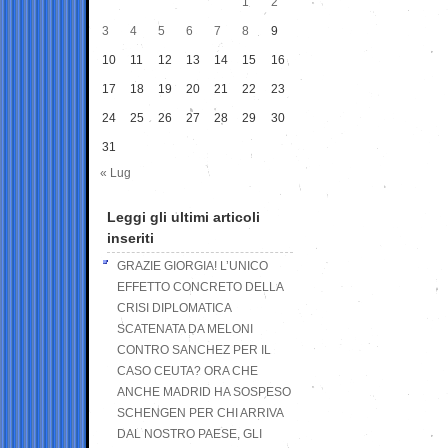
1
2
3
4
5
6
7
8
9
10
11
12
13
14
15
16
17
18
19
20
21
22
23
24
25
26
27
28
29
30
31
« Lug
Leggi gli ultimi articoli
inseriti
GRAZIE GIORGIA! L’UNICO
EFFETTO CONCRETO DELLA
CRISI DIPLOMATICA
SCATENATA DA MELONI
CONTRO SANCHEZ PER IL
CASO CEUTA? ORA CHE
ANCHE MADRID HA SOSPESO
SCHENGEN PER CHI ARRIVA
DAL NOSTRO PAESE, GLI