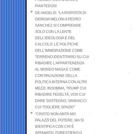
PIANTEDOSI
DE ANGELIS: “LA RISPOSTA DI
GIORGIA MELONI A PEDRO
SANCHEZ SI COMPRENDE
SOLO CON LA LENTE
DELL’IDEOLOGIA E DEL
CALCOLO: LE POLITICHE
DELL’IMMIGRAZIONE COME
TERRENO IDENTITARIO SU CUI
RIBADIRE L’APPARTENENZA
AL MONDO MAGA E COME
CONTINUAZIONE DELLA
POLITICA INTERNA CON ALTRI
MEZZI. INSOMMA, TRUMP CUI
RIBADIRE FEDELTÀ, VOX CUI
DARE SOSTEGNO, VANNACCI
CUI TOGLIERE SPAZIO”
“CRISTO NON ABITA NEI
PALAZZI DEL POTERE, MA SI
IDENTIFICA CON CHI È
AFFAMATO, FORESTIERO O