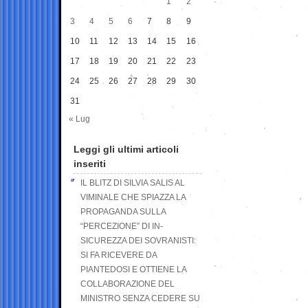
1
2
3
4
5
6
7
8
9
10
11
12
13
14
15
16
17
18
19
20
21
22
23
24
25
26
27
28
29
30
31
« Lug
Leggi gli ultimi articoli
inseriti
IL BLITZ DI SILVIA SALIS AL
VIMINALE CHE SPIAZZA LA
PROPAGANDA SULLA
“PERCEZIONE” DI IN-
SICUREZZA DEI SOVRANISTI:
SI FA RICEVERE DA
PIANTEDOSI E OTTIENE LA
COLLABORAZIONE DEL
MINISTRO SENZA CEDERE SU