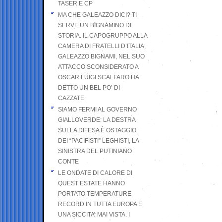
TASER E CP
MA CHE GALEAZZO DICI? TI
SERVE UN BIGNAMINO DI
STORIA. IL CAPOGRUPPO ALLA
CAMERA DI FRATELLI D’ITALIA,
GALEAZZO BIGNAMI, NEL SUO
ATTACCO SCONSIDERATO A
OSCAR LUIGI SCALFARO HA
DETTO UN BEL PO’ DI
CAZZATE
SIAMO FERMI AL GOVERNO
GIALLOVERDE: LA DESTRA
SULLA DIFESA È OSTAGGIO
DEI “PACIFISTI” LEGHISTI, LA
SINISTRA DEL PUTINIANO
CONTE
LE ONDATE DI CALORE DI
QUEST’ESTATE HANNO
PORTATO TEMPERATURE
RECORD IN TUTTA EUROPA E
UNA SICCITA’ MAI VISTA. I