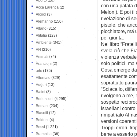
Aborto
(20)
con una
palata d
Acca Larentia
(2)
Meloni). E poi il
Alcool
(3)
rivelazione di se
Alemanno
(150)
pistole, che anc
Alfano
(315)
picchiatore, ma 
Alitalia
(123)
per giunta.
Ambiente
(341)
Nel libro “Fratel
AN
(210)
svela ciò che Fra
violenza verbale 
Animali
(74)
solo politici, ma
Arancioni
(2)
Cosa emerge dall
arte
(175)
esattamente come 
Attentato
(329)
soprattutto paur
Auguri
(13)
“Sciacallo, diffa
Batini
(3)
rivolgono a me, 
Berlusconi
(4.295)
sospetto recipro
Bersani
(234)
israeliani contr
Biasotti
(12)
rimpatriato Alma
Boldrini
(4)
versioni coerenti
Bossi
(1.221)
Troppi errori, tr
bene a esserlo pe
Brambilla
(38)