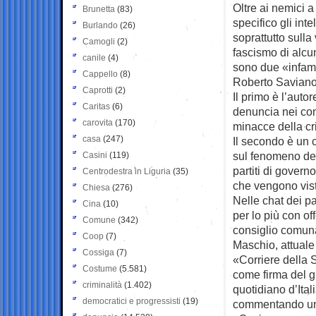
Oltre ai nemici a
Brunetta
(83)
specifico gli inte
Burlando
(26)
soprattutto sulla
Camogli
(2)
fascismo di alcuni
canile
(4)
sono due «infami
Cappello
(8)
Roberto Saviano 
Caprotti
(2)
Il primo è l’aut
Caritas
(6)
denuncia nei con
carovita
(170)
minacce della cr
casa
(247)
Il secondo è un c
sul fenomeno del 
Casini
(119)
partiti di govern
Centrodestra in Liguria
(35)
che vengono viste
Chiesa
(276)
Nelle chat dei pa
Cina
(10)
per lo più con off
Comune
(342)
consiglio comuna
Coop
(7)
Maschio, attuale 
Cossiga
(7)
«Corriere della 
Costume
(5.581)
come firma del g
criminalità
(1.402)
quotidiano d’Ita
democratici e progressisti
(19)
commentando un 