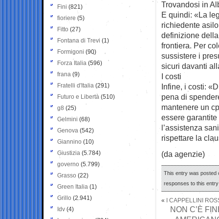
Trovandosi in Al
Fini
(821)
E quindi: «La leg
fioriere
(5)
richiedente asilo 
Fitto
(27)
definizione dell
Fontana di Trevi
(1)
frontiera. Per c
Formigoni
(90)
sussistere i pre
Forza Italia
(596)
sicuri davanti al
frana
(9)
I costi
Fratelli d'Italia
(291)
Infine, i costi: «D
pena di spendere 
Futuro e Libertà
(510)
mantenere un cpr
g8
(25)
essere garantite d
Gelmini
(68)
l’assistenza sanit
Genova
(542)
rispettare la cla
Giannino
(10)
Giustizia
(5.784)
(da agenzie)
governo
(5.799)
This entry was posted 
Grasso
(22)
responses to this entr
Green Italia
(1)
Grillo
(2.941)
«
I CAPPELLINI ROS
NON C’È FI
Idv
(4)