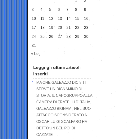
1
2
3
4
5
6
7
8
9
10
11
12
13
14
15
16
17
18
19
20
21
22
23
24
25
26
27
28
29
30
31
« Lug
Leggi gli ultimi articoli
inseriti
MA CHE GALEAZZO DICI? TI
SERVE UN BIGNAMINO DI
STORIA. IL CAPOGRUPPO ALLA
CAMERA DI FRATELLI D’ITALIA,
GALEAZZO BIGNAMI, NEL SUO
ATTACCO SCONSIDERATO A
OSCAR LUIGI SCALFARO HA
DETTO UN BEL PO’ DI
CAZZATE