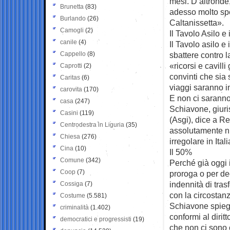
mesi. D’altronde,
Brunetta
(83)
adesso molto spes
Burlando
(26)
Caltanissetta».
Camogli
(2)
Il Tavolo Asilo 
canile
(4)
Il Tavolo asilo e
Cappello
(8)
sbattere contro l
«ricorsi e cavill
Caprotti
(2)
convinti che sia 
Caritas
(6)
viaggi saranno i
carovita
(170)
E non ci saranno
casa
(247)
Schiavone, giuris
Casini
(119)
(Asgi), dice a R
Centrodestra in Liguria
(35)
assolutamente nu
Chiesa
(276)
irregolare in Itali
Cina
(10)
Il 50%
Comune
(342)
Perché già oggi i
Coop
(7)
proroga o per de
indennità di tras
Cossiga
(7)
con la circostanz
Costume
(5.581)
Schiavone spiega
criminalità
(1.402)
conformi al dirit
democratici e progressisti
(19)
che non ci sono c