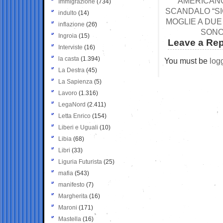
AMERICANO
Immigrazione
(734)
SCANDALO “SI
indulto
(14)
MOGLIE A DUE
inflazione
(26)
SONO
Ingroia
(15)
Leave a Rep
Interviste
(16)
la casta
(1.394)
You must be
log
La Destra
(45)
La Sapienza
(5)
Lavoro
(1.316)
LegaNord
(2.411)
Letta Enrico
(154)
Liberi e Uguali
(10)
Libia
(68)
Libri
(33)
Liguria Futurista
(25)
mafia
(543)
manifesto
(7)
Margherita
(16)
Maroni
(171)
Mastella
(16)