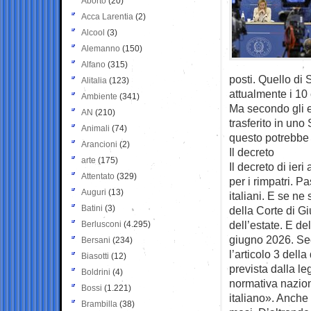
Aborto
(20)
Acca Larentia
(2)
Alcool
(3)
Alemanno
(150)
Alfano
(315)
posti. Quello di
Alitalia
(123)
attualmente i 10
Ambiente
(341)
Ma secondo gli e
AN
(210)
trasferito in uno
Animali
(74)
questo potrebbe 
Arancioni
(2)
Il decreto
arte
(175)
Il decreto di ie
Attentato
(329)
per i rimpatri. P
Auguri
(13)
italiani. E se ne
Batini
(3)
della Corte di G
dell’estate. E d
Berlusconi
(4.295)
giugno 2026. Sec
Bersani
(234)
l’articolo 3 dell
Biasotti
(12)
prevista dalla le
Boldrini
(4)
normativa nazion
Bossi
(1.221)
italiano». Anche 
Brambilla
(38)