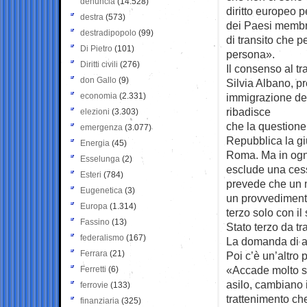
denuncia
(14.528)
diritto europeo p
destra
(573)
dei Paesi membr
destradipopolo
(99)
di transito che p
Di Pietro
(101)
persona».
Diritti civili
(276)
Il consenso al tr
don Gallo
(9)
Silvia Albano, p
economia
(2.331)
immigrazione del
ribadisce
elezioni
(3.303)
che la questione 
emergenza
(3.077)
Repubblica la gi
Energia
(45)
Roma. Ma in ogni c
Esselunga
(2)
esclude una cessi
Esteri
(784)
prevede che un m
Eugenetica
(3)
un provvedimento
Europa
(1.314)
terzo solo con i
Fassino
(13)
Stato terzo da tr
federalismo
(167)
La domanda di a
Ferrara
(21)
Poi c’è un’altro 
«Accade molto sp
Ferretti
(6)
asilo, cambiano 
ferrovie
(133)
trattenimento ch
finanziaria
(325)