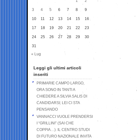
1
2
3
4
5
6
7
8
9
10
11
12
13
14
15
16
17
18
19
20
21
22
23
24
25
26
27
28
29
30
31
« Lug
Leggi gli ultimi articoli
inseriti
PRIMARIE CAMPO LARGO,
ORA SONO IN TANTI A
CHIEDERE A SILVIA SALIS DI
CANDIDARSI: LEI CI STA
PENSANDO
VANNACCI VUOLE PRENDERSI
I “GRILLINI” (SAI CHE
COPPIA…). IL CENTRO STUDI
DI FUTURO NAZIONALE INVITA