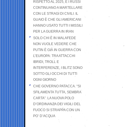
RISPETTO AL 2025, E I RUSSI
CONTINUANO A MARTELLARE
CON LE STRAGI DI CIVILI. IL
GUAIO È CHE GLI AMERICANI
HANNO USATO TUTTI I MISSILI
PER LA GUERRA IN IRAN
SOLO CHI È IN MALAFEDE
NON VUOLE VEDERE CHE
PUTIN È GIÀ IN GUERRA CON
L’EUROPA: TRA ATTACCHI
IBRIDI, TROLL E
INTERFERENZE, I BLITZ SONO
SOTTO GLI OCCHI DI TUTTI
OGNI GIORNO
CHE GOVERNO PATACCA. “SI
SFILAMENTA TUTTA, SEMBRA
CARTA”. LA NUOVA POLO
D’ORDINANZA DEI VIGILI DEL
FUOCO SI STRAPPA CON UN
PO’ D’ACQUA