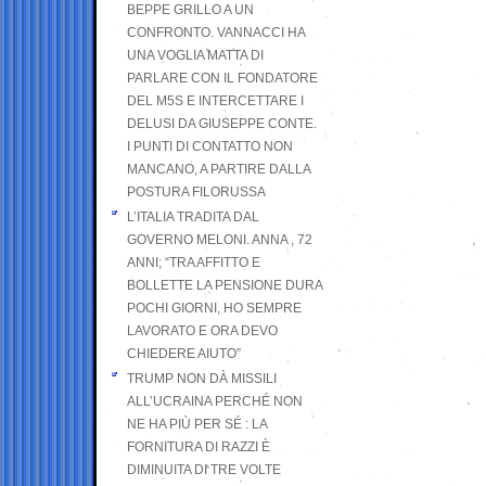
BEPPE GRILLO A UN
CONFRONTO. VANNACCI HA
UNA VOGLIA MATTA DI
PARLARE CON IL FONDATORE
DEL M5S E INTERCETTARE I
DELUSI DA GIUSEPPE CONTE.
I PUNTI DI CONTATTO NON
MANCANO, A PARTIRE DALLA
POSTURA FILORUSSA
L’ITALIA TRADITA DAL
GOVERNO MELONI. ANNA , 72
ANNI; “TRA AFFITTO E
BOLLETTE LA PENSIONE DURA
POCHI GIORNI, HO SEMPRE
LAVORATO E ORA DEVO
CHIEDERE AIUTO”
TRUMP NON DÀ MISSILI
ALL’UCRAINA PERCHÉ NON
NE HA PIÙ PER SÉ : LA
FORNITURA DI RAZZI È
DIMINUITA DI TRE VOLTE