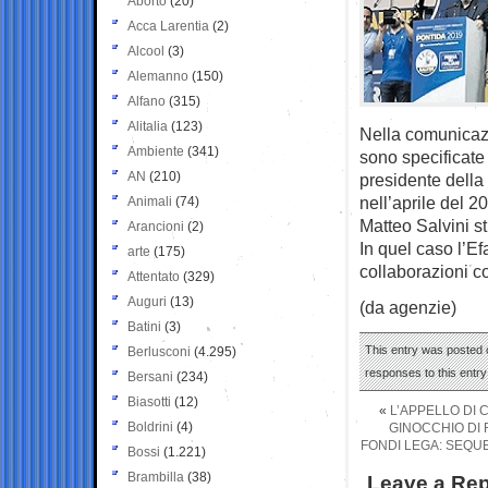
Aborto
(20)
Acca Larentia
(2)
Alcool
(3)
Alemanno
(150)
Alfano
(315)
Alitalia
(123)
Nella comunicazi
Ambiente
(341)
sono specificate l
AN
(210)
presidente della
nell’aprile del 2
Animali
(74)
Matteo Salvini st
Arancioni
(2)
In quel caso l’E
arte
(175)
collaborazioni con
Attentato
(329)
Auguri
(13)
(da agenzie)
Batini
(3)
This entry was posted o
Berlusconi
(4.295)
responses to this entr
Bersani
(234)
Biasotti
(12)
«
L’APPELLO DI 
Boldrini
(4)
GINOCCHIO DI R
FONDI LEGA: SEQUE
Bossi
(1.221)
Brambilla
(38)
Leave a Rep