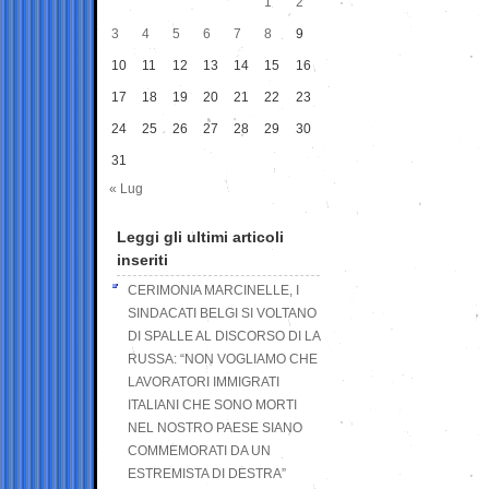
1
2
3
4
5
6
7
8
9
10
11
12
13
14
15
16
17
18
19
20
21
22
23
24
25
26
27
28
29
30
31
« Lug
Leggi gli ultimi articoli
inseriti
CERIMONIA MARCINELLE, I
SINDACATI BELGI SI VOLTANO
DI SPALLE AL DISCORSO DI LA
RUSSA: “NON VOGLIAMO CHE
LAVORATORI IMMIGRATI
ITALIANI CHE SONO MORTI
NEL NOSTRO PAESE SIANO
COMMEMORATI DA UN
ESTREMISTA DI DESTRA”