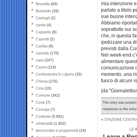
mia intenzione e
Brunetta
(83)
parlato a titolo 
Burlando
(26)
sue buone intenz
Camogli
(2)
Abbiamo riportat
canile
(4)
soprattutto sui s
Cappello
(8)
che, in questa fa
Caprotti
(2)
ipotizzare una d
Caritas
(6)
previsti dalla Co
carovita
(170)
Nel week-end c’
casa
(247)
alimentare quest
comunicazione ch
Casini
(119)
momento, una ris
Centrodestra in Liguria
(35)
fuoco di alcuni is
Chiesa
(276)
Cina
(10)
(da “Giornalettis
Comune
(342)
Coop
(7)
This entry was posted o
responses to this entr
Cossiga
(7)
Costume
(5.581)
«
STAZIONE CENTRA
criminalità
(1.402)
LE 
democratici e progressisti
(19)
Leave a Rep