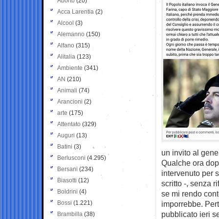
Aborto
(20)
Acca Larentia
(2)
Alcool
(3)
Alemanno
(150)
Alfano
(315)
Alitalia
(123)
Ambiente
(341)
AN
(210)
Animali
(74)
Arancioni
(2)
arte
(175)
Attentato
(329)
Auguri
(13)
Batini
(3)
un invito al gene
Berlusconi
(4.295)
Qualche ora dopo,
Bersani
(234)
intervenuto per 
Biasotti
(12)
scritto -, senza 
Boldrini
(4)
se mi rendo conto
Bossi
(1.221)
imporrebbe. Perta
pubblicato ieri s
Brambilla
(38)