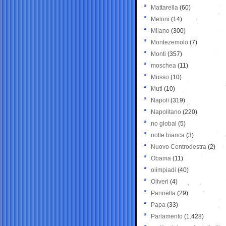
Mattarella
(60)
Meloni
(14)
Milano
(300)
Montezemolo
(7)
Monti
(357)
moschea
(11)
Musso
(10)
Muti
(10)
Napoli
(319)
Napolitano
(220)
no global
(5)
notte bianca
(3)
Nuovo Centrodestra
(2)
Obama
(11)
olimpiadi
(40)
Oliveri
(4)
Pannella
(29)
Papa
(33)
Parlamento
(1.428)