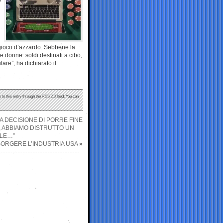
 gioco d’azzardo. Sebbene la
e donne: soldi destinati a cibo,
lare”, ha dichiarato il
 to this entry through the
RSS 2.0
feed. You can
A DECISIONE DI PORRE FINE
, ABBIAMO DISTRUTTO UN
ELE…”
SORGERE L’INDUSTRIA USA
»