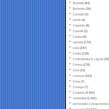
Brunetta
(83)
Burlando
(26)
Camogli
(2)
canile
(4)
Cappello
(8)
Caprotti
(2)
Caritas
(6)
carovita
(170)
casa
(247)
Casini
(119)
Centrodestra in Liguria
(35
Chiesa
(276)
Cina
(10)
Comune
(342)
Coop
(7)
Cossiga
(7)
Costume
(5.581)
criminalità
(1.402)
democratici e progressisti
(