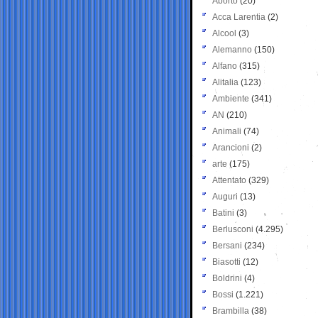
Aborto
(20)
Acca Larentia
(2)
Alcool
(3)
Alemanno
(150)
Alfano
(315)
Alitalia
(123)
Ambiente
(341)
AN
(210)
Animali
(74)
Arancioni
(2)
arte
(175)
Attentato
(329)
Auguri
(13)
Batini
(3)
Berlusconi
(4.295)
Bersani
(234)
Biasotti
(12)
Boldrini
(4)
Bossi
(1.221)
Brambilla
(38)