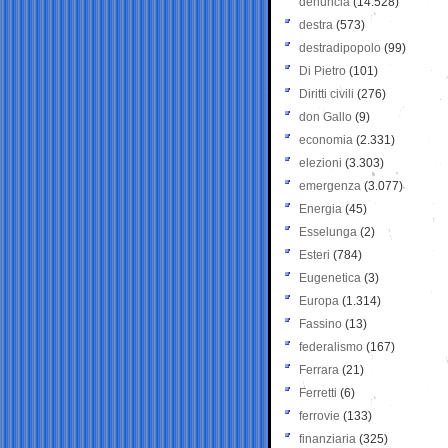
denuncia
(14.528)
destra
(573)
destradipopolo
(99)
Di Pietro
(101)
Diritti civili
(276)
don Gallo
(9)
economia
(2.331)
elezioni
(3.303)
emergenza
(3.077)
Energia
(45)
Esselunga
(2)
Esteri
(784)
Eugenetica
(3)
Europa
(1.314)
Fassino
(13)
federalismo
(167)
Ferrara
(21)
Ferretti
(6)
ferrovie
(133)
finanziaria
(325)