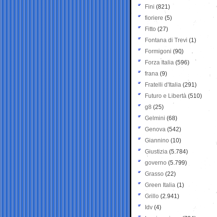
Fini
(821)
fioriere
(5)
Fitto
(27)
Fontana di Trevi
(1)
Formigoni
(90)
Forza Italia
(596)
frana
(9)
Fratelli d'Italia
(291)
Futuro e Libertà
(510)
g8
(25)
Gelmini
(68)
Genova
(542)
Giannino
(10)
Giustizia
(5.784)
governo
(5.799)
Grasso
(22)
Green Italia
(1)
Grillo
(2.941)
Idv
(4)