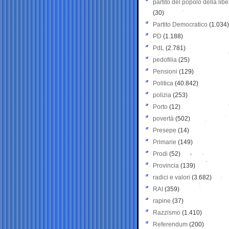
partito del popolo della libe
(30)
Partito Democratico
(1.034)
PD
(1.188)
PdL
(2.781)
pedofilia
(25)
Pensioni
(129)
Politica
(40.842)
polizia
(253)
Porto
(12)
povertà
(502)
Presepe
(14)
Primarie
(149)
Prodi
(52)
Provincia
(139)
radici e valori
(3.682)
RAI
(359)
rapine
(37)
Razzismo
(1.410)
Referendum
(200)