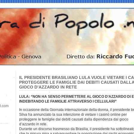
IL PRESIDENTE BRASILIANO LULA VUOLE VIETARE I C
PROTEGGERE LE FAMIGLIE DAI DEBITI CAUSATI DALL
GIOCO D’AZZARDO IN RETE
LULA: “NON HA SENSO PERMETTERE AL GIOCO D’AZZARDO DI 
INDEBITANDO LE FAMIGLIE ATTRAVERSO I CELLULARI”
il.com
In occasione della Giornata internazionale della donna, il presidente br
Silva ha annunciato la sua intenzione di vietare i casinò online per
proteggere le famiglie dai debiti causati dalla dipendenza dal gioco
d’azzardo in rete.
Durante un discorso trasmesso da Brasilia, il presidente ha sottolineat
che la misura mira a salvaguardare la popolazione dai rischi economic