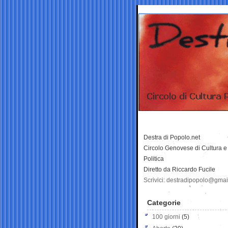
Destra di Popolo.net
Circolo Genovese di Cultura e
Politica
Diretto da Riccardo Fucile
Scrivici: destradipopolo@gma
Categorie
100 giorni
(5)