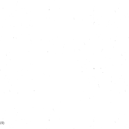
)
19)