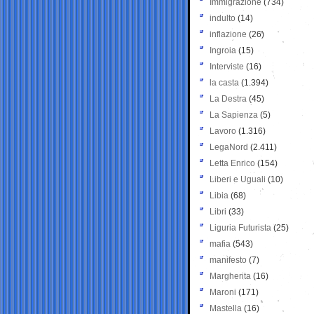
Immigrazione
(734)
indulto
(14)
inflazione
(26)
Ingroia
(15)
Interviste
(16)
la casta
(1.394)
La Destra
(45)
La Sapienza
(5)
Lavoro
(1.316)
LegaNord
(2.411)
Letta Enrico
(154)
Liberi e Uguali
(10)
Libia
(68)
Libri
(33)
Liguria Futurista
(25)
mafia
(543)
manifesto
(7)
Margherita
(16)
Maroni
(171)
Mastella
(16)