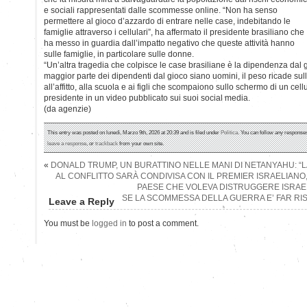
e sociali rappresentati dalle scommesse online. “Non ha senso
permettere al gioco d’azzardo di entrare nelle case, indebitando le
famiglie attraverso i cellulari”, ha affermato il presidente brasiliano che
ha messo in guardia dall’impatto negativo che queste attività hanno
sulle famiglie, in particolare sulle donne.
“Un’altra tragedia che colpisce le case brasiliane è la dipendenza dal
maggior parte dei dipendenti dal gioco siano uomini, il peso ricade sull
all’affitto, alla scuola e ai figli che scompaiono sullo schermo di un cellu
presidente in un video pubblicato sui suoi social media.
(da agenzie)
This entry was posted on lunedì, Marzo 9th, 2026 at 20:39 and is filed under
Politica
. You can follow any responses
leave a response
, or
trackback
from your own site.
«
DONALD TRUMP, UN BURATTINO NELLE MANI DI NETANYAHU: “L
AL CONFLITTO SARÀ CONDIVISA CON IL PREMIER ISRAELIANO
PAESE CHE VOLEVA DISTRUGGERE ISRA
SE LA SCOMMESSA DELLA GUERRA E’ FAR RI
Leave a Reply
You must be
logged in
to post a comment.