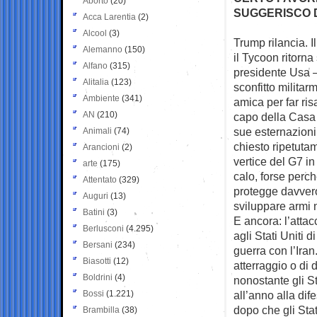
Aborto
(20)
SUGGERISCO 
Acca Larentia
(2)
Alcool
(3)
Trump rilancia. I
Alemanno
(150)
il Tycoon
ritorna
Alfano
(315)
presidente Usa –
Alitalia
(123)
sconfitto militar
Ambiente
(341)
amica per far risa
AN
(210)
capo della Casa 
sue esternazioni
Animali
(74)
chiesto ripetutam
Arancioni
(2)
vertice del G7 in
arte
(175)
calo, forse perch
Attentato
(329)
protegge davvero 
Auguri
(13)
sviluppare armi n
Batini
(3)
E ancora: l’attac
Berlusconi
(4.295)
agli Stati Uniti d
Bersani
(234)
guerra con l’Ira
Biasotti
(12)
atterraggio o di 
Boldrini
(4)
nonostante gli St
Bossi
(1.221)
all’anno alla dife
dopo che gli Stat
Brambilla
(38)