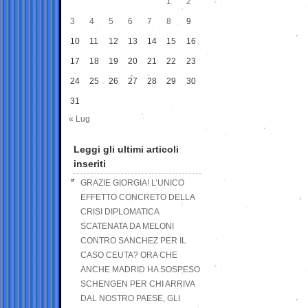
1
2
3
4
5
6
7
8
9
10
11
12
13
14
15
16
17
18
19
20
21
22
23
24
25
26
27
28
29
30
31
« Lug
Leggi gli ultimi articoli
inseriti
GRAZIE GIORGIA! L’UNICO
EFFETTO CONCRETO DELLA
CRISI DIPLOMATICA
SCATENATA DA MELONI
CONTRO SANCHEZ PER IL
CASO CEUTA? ORA CHE
ANCHE MADRID HA SOSPESO
SCHENGEN PER CHI ARRIVA
DAL NOSTRO PAESE, GLI