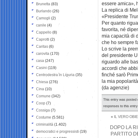
essere amica», 
Brunetta
(83)
La replica di Me
Burlando
(26)
«Presidente Trum
Camogli
(2)
Per quanto rigua
canile
(4)
favorita, né dip
Cappello
(8)
mia capacità di d
Caprotti
(2)
che ho sempre fa
Caritas
(6)
Lo scrive la pre
carovita
(170)
del presidente U
casa
(247)
riguardo alle basi
accordi che abbi
Casini
(119)
finché sarò Prim
Centrodestra in Liguria
(35)
la mia popolarità
Chiesa
(276)
(da agenzie)
Cina
(10)
Comune
(342)
This entry was posted 
Coop
(7)
responses to this entr
Cossiga
(7)
«
IL VERO OBI
Costume
(5.581)
criminalità
(1.402)
DOPO LA RI
democratici e progressisti
(19)
PARTITO D