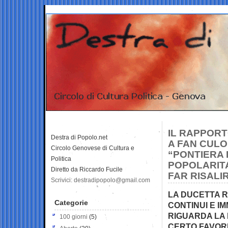
IL RAPPORT
Destra di Popolo.net
A FAN CULO
Circolo Genovese di Cultura e
“PONTIERA 
Politica
POPOLARITA
Diretto da Riccardo Fucile
FAR RISALIR
Scrivici: destradipopolo@gmail.com
LA DUCETTA R
Categorie
CONTINUI E I
RIGUARDA LA 
100 giorni
(5)
CERTO FAVORI