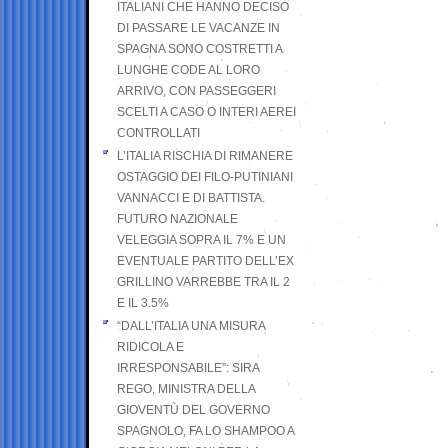
ITALIANI CHE HANNO DECISO
DI PASSARE LE VACANZE IN
SPAGNA SONO COSTRETTI A
LUNGHE CODE AL LORO
ARRIVO, CON PASSEGGERI
SCELTI A CASO O INTERI AEREI
CONTROLLATI
L’ITALIA RISCHIA DI RIMANERE
OSTAGGIO DEI FILO-PUTINIANI
VANNACCI E DI BATTISTA.
FUTURO NAZIONALE
VELEGGIA SOPRA IL 7% E UN
EVENTUALE PARTITO DELL’EX
GRILLINO VARREBBE TRA IL 2
E IL 3.5%
“DALL’ITALIA UNA MISURA
RIDICOLA E
IRRESPONSABILE”: SIRA
REGO, MINISTRA DELLA
GIOVENTÙ DEL GOVERNO
SPAGNOLO, FA LO SHAMPOO A