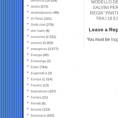
denuncia
(14.528)
MODELLO DE
destra
(573)
SALVINI PE
REGIA” PART
destradipopolo
(99)
TRA I 19 
Di Pietro
(101)
Diritti civili
(276)
Leave a Rep
don Gallo
(9)
economia
(2.331)
You must be
log
elezioni
(3.303)
emergenza
(3.077)
Energia
(45)
Esselunga
(2)
Esteri
(784)
Eugenetica
(3)
Europa
(1.314)
Fassino
(13)
federalismo
(167)
Ferrara
(21)
Ferretti
(6)
ferrovie
(133)
finanziaria
(325)