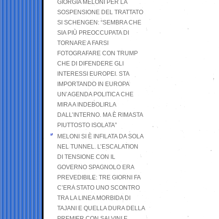
GIORGIA MELONI PER LA
SOSPENSIONE DEL TRATTATO
SI SCHENGEN: “SEMBRA CHE
SIA PIÙ PREOCCUPATA DI
TORNARE A FARSI
FOTOGRAFARE CON TRUMP
CHE DI DIFENDERE GLI
INTERESSI EUROPEI. STA
IMPORTANDO IN EUROPA
UN’AGENDA POLITICA CHE
MIRA A INDEBOLIRLA
DALL’INTERNO. MA È RIMASTA
PIUTTOSTO ISOLATA”
MELONI SI È INFILATA DA SOLA
NEL TUNNEL. L’ESCALATION
DI TENSIONE CON IL
GOVERNO SPAGNOLO ERA
PREVEDIBILE: TRE GIORNI FA
C’ERA STATO UNO SCONTRO
TRA LA LINEA MORBIDA DI
TAJANI E QUELLA DURA DELLA
PREMIER CON SALVINI E