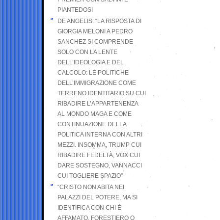
PIANTEDOSI
DE ANGELIS: “LA RISPOSTA DI
GIORGIA MELONI A PEDRO
SANCHEZ SI COMPRENDE
SOLO CON LA LENTE
DELL’IDEOLOGIA E DEL
CALCOLO: LE POLITICHE
DELL’IMMIGRAZIONE COME
TERRENO IDENTITARIO SU CUI
RIBADIRE L’APPARTENENZA
AL MONDO MAGA E COME
CONTINUAZIONE DELLA
POLITICA INTERNA CON ALTRI
MEZZI. INSOMMA, TRUMP CUI
RIBADIRE FEDELTÀ, VOX CUI
DARE SOSTEGNO, VANNACCI
CUI TOGLIERE SPAZIO”
“CRISTO NON ABITA NEI
PALAZZI DEL POTERE, MA SI
IDENTIFICA CON CHI È
AFFAMATO, FORESTIERO O