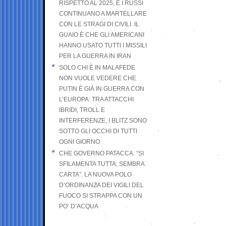
RISPETTO AL 2025, E I RUSSI
CONTINUANO A MARTELLARE
CON LE STRAGI DI CIVILI. IL
GUAIO È CHE GLI AMERICANI
HANNO USATO TUTTI I MISSILI
PER LA GUERRA IN IRAN
SOLO CHI È IN MALAFEDE
NON VUOLE VEDERE CHE
PUTIN È GIÀ IN GUERRA CON
L’EUROPA: TRA ATTACCHI
IBRIDI, TROLL E
INTERFERENZE, I BLITZ SONO
SOTTO GLI OCCHI DI TUTTI
OGNI GIORNO
CHE GOVERNO PATACCA. “SI
SFILAMENTA TUTTA, SEMBRA
CARTA”. LA NUOVA POLO
D’ORDINANZA DEI VIGILI DEL
FUOCO SI STRAPPA CON UN
PO’ D’ACQUA