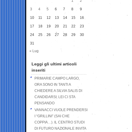
1
2
3
4
5
6
7
8
9
10
11
12
13
14
15
16
17
18
19
20
21
22
23
24
25
26
27
28
29
30
31
« Lug
Leggi gli ultimi articoli
inseriti
PRIMARIE CAMPO LARGO,
ORA SONO IN TANTI A
CHIEDERE A SILVIA SALIS DI
CANDIDARSI: LEI CI STA
PENSANDO
VANNACCI VUOLE PRENDERSI
I “GRILLINI” (SAI CHE
COPPIA…). IL CENTRO STUDI
DI FUTURO NAZIONALE INVITA