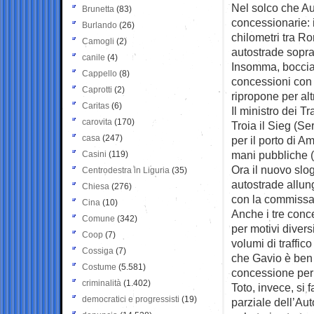
Nel solco che Aut
Brunetta
(83)
concessionarie: 
Burlando
(26)
chilometri tra R
Camogli
(2)
autostrade sopra
canile
(4)
Insomma, bocciat
Cappello
(8)
concessioni con l
Caprotti
(2)
ripropone per alt
Caritas
(6)
Il ministro dei 
carovita
(170)
Troia il Sieg (S
casa
(247)
per il porto di A
mani pubbliche 
Casini
(119)
Ora il nuovo slog
Centrodestra in Liguria
(35)
autostrade allun
Chiesa
(276)
con la commissa
Cina
(10)
Anche i tre conce
Comune
(342)
per motivi diver
Coop
(7)
volumi di traffic
Cossiga
(7)
che Gavio è ben 
Costume
(5.581)
concessione per 
criminalità
(1.402)
Toto, invece, si 
democratici e progressisti
(19)
parziale dell’Auto