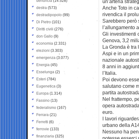
denuncia
(14.528)
un’arteria strate
Anche Toto in ca
destra
(573)
rivendica il pro
destradipopolo
(99)
Sarebbero però s
Di Pietro
(101)
l’allungamento a
Diritti civili
(276)
Gli investimenti
don Gallo
(9)
Genova, 3,2 milia
economia
(2.331)
La Gronda è tra 
elezioni
(3.303)
Aspi e in un pri
emergenza
(3.077)
nazionale autostr
Energia
(45)
8 anni in aggiun
Esselunga
(2)
l’Italia.
Poi devono esser
Esteri
(784)
salutano come ma
Eugenetica
(3)
partita autostrad
Europa
(1.314)
Nel frattempo, p
Fassino
(13)
opera autostrada
federalismo
(167)
euro.
Ferrara
(21)
I lavori riguarde
Ferretti
(6)
urbano della A1
ferrovie
(133)
Nessuno ha pens
finanziaria
(325)
potesse esserci