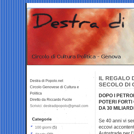
IL REGALO 
Destra di Popolo.net
SECOLO DI 
Circolo Genovese di Cultura e
Politica
DOPO I PETRO
Diretto da Riccardo Fucile
POTERI FORT
Scrivici: destradipopolo@gmail.com
DA 30 MILIARD
Categorie
Se 40 anni vi se
eccovi accontenta
100 giorni
(5)
Autostrade per l’I