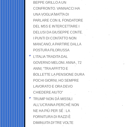
BEPPE GRILLO A UN
CONFRONTO. VANNACCI HA
UNA VOGLIA MATTA DI
PARLARE CON IL FONDATORE
DEL M5S E INTERCETTARE I
DELUSI DA GIUSEPPE CONTE.
I PUNTI DI CONTATTO NON
MANCANO, A PARTIRE DALLA
POSTURA FILORUSSA
L’ITALIA TRADITA DAL
GOVERNO MELONI. ANNA , 72
ANNI; “TRA AFFITTO E
BOLLETTE LA PENSIONE DURA
POCHI GIORNI, HO SEMPRE
LAVORATO E ORA DEVO
CHIEDERE AIUTO”
TRUMP NON DÀ MISSILI
ALL’UCRAINA PERCHÉ NON
NE HA PIÙ PER SÉ : LA
FORNITURA DI RAZZI È
DIMINUITA DI TRE VOLTE