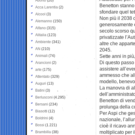
Aborto
(20)
Benetton stanno 
Acca Larentia
(2)
sfondare quel te
Alcool
(3)
Non più il 2038 
Alemanno
(150)
generosamente c
Alfano
(315)
secolo scorso q
Alitalia
(123)
privatizzate l’Au
Ambiente
(341)
altre che apparte
AN
(210)
2045.
Sette anni in più
Animali
(74)
Di questo passo 
Arancioni
(2)
assistere all’ev
arte
(175)
ammesso che all
Attentato
(329)
modello, benevolo
Auguri
(13)
La manovra di al
Batini
(3)
dell’amministrat
Berlusconi
(4.295)
Benetton di vende
Bersani
(234)
prolunga della 
Biasotti
(12)
Per Aspi che ges
Boldrini
(4)
nazionale, l’allu
Bossi
(1.221)
cioè il ricavo an
moltiplicato per i
Brambilla
(38)