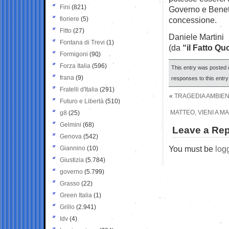
Fini
(821)
Governo e Benett
fioriere
(5)
concessione.
Fitto
(27)
Daniele Martini
Fontana di Trevi
(1)
(da
“il Fatto Qu
Formigoni
(90)
Forza Italia
(596)
This entry was posted o
frana
(9)
responses to this entr
Fratelli d'Italia
(291)
«
TRAGEDIA AMBIEN
Futuro e Libertà
(510)
MATTEO, VIENI A M
g8
(25)
Gelmini
(68)
Leave a Rep
Genova
(542)
You must be
log
Giannino
(10)
Giustizia
(5.784)
governo
(5.799)
Grasso
(22)
Green Italia
(1)
Grillo
(2.941)
Idv
(4)