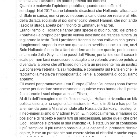
in testa alla classifica dei politici preferiti dai francesi.
Quanto è mutevole l’opinione pubblica, quando sono effimeri i
sondaggi. Nel 2017 erano talmente disastrosi che Hollande, allora ca
di Stato in carica, non ci provò neppure a candidarsi per restare all’Elis
della disfatta socialista al poi dimenticato Benoît Hamon, che non and
lasciò la strada aperta per il trionfo di Emmanuel Macron.
Erano i tempi di Hollande flanby (una specie di budino, ndr), del pres
«normale» e proprio per questo veniva detestato dai francesi tuttora un 
tagliarono la testa. Tutti i presidenti francesi hanno coltivato con gusto 
dongiovanni, sapendo che non questo non avrebbe nuociuto loro, anzi
Solo Hollande è riuscito a farsi deridere anche per questo, per lo scoot
all’amante Julie Gayet a due passi dall’Eliseo, per la foto con il casco 
scale per non farsi riconoscere, dettaglio che volendo avrebbe potuto 
diventava la prova che all’Eliseo non c’era un presidente ma un pastic
Lui conserva l’eterna (falsa) modestia, e commenta sul Parisien che «
facciamo la media tra l’impopolarità di ieri e la popolarità di oggi, sia
appunto.
Gli eventi per promuovere Leur Europe (Glénat Jeunesse) sono l’occasi
anche per ricordare sommessamente qualche cosa buona che il preside
fatto durante i suoi cinque anni all’Eliseo.
Al di là dell’immagine e dell’effetto nostalgia, Hollande rivendica un bil
politica estera, e ha ragione: la missione in Mali, e in Siria e Iraq per fe
alle navi da guerra Mistral vendute alla Russia da Sarkozy, il sostegno
il neo-imperialismo di Vladimir Putin. E, in politica interna, il mariage
posizione di rispetto e parità tutti gli omosessuali, anche quelli che pr
Oggi Hollande si prende la sua rivincita: «C’è stata un po’ di confusione
il più semplice, il più umano possibile, e la capacità di prendere decisi
capire, è che un presidente può essere vicino ai cittadini e anche capac