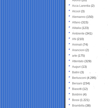
Aborto
(20)
Acca Larentia
(2)
Alcool
(3)
Alemanno
(150)
Alfano
(315)
Alitalia
(123)
Ambiente
(341)
AN
(210)
Animali
(74)
Arancioni
(2)
arte
(175)
Attentato
(329)
Auguri
(13)
Batini
(3)
Berlusconi
(4.295)
Bersani
(234)
Biasotti
(12)
Boldrini
(4)
Bossi
(1.221)
Brambilla
(38)