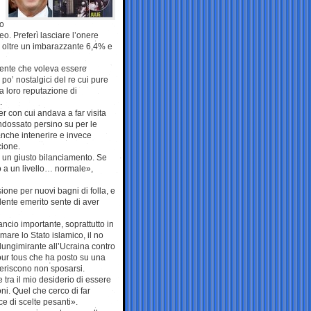
po
eo. Preferì lasciare l’onere
ò oltre un imbarazzante 6,4% e
idente che voleva essere
po’ nostalgici del re cui pure
la loro reputazione di
.
er con cui andava a far visita
indossato persino su per le
anche intenerire e invece
cione.
è un giusto bilanciamento. Se
mo a un livello… normale»,
one per nuovi bagni di folla, e
nte emerito sente di aver
ancio importante, soprattutto in
rmare lo Stato islamico, il no
 lungimirante all’Ucraina contro
 pour tous che ha posto su una
eferiscono non sposarsi.
 tra il mio desiderio di essere
oni. Quel che cerco di far
e di scelte pesanti».