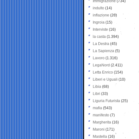
Immigrazione
(734)
indulto
(14)
inflazione
(26)
Ingroia
(15)
Interviste
(16)
la casta
(1.394)
La Destra
(45)
La Sapienza
(5)
Lavoro
(1.316)
LegaNord
(2.411)
Letta Enrico
(154)
Liberi e Uguali
(10)
Libia
(68)
Libri
(33)
Liguria Futurista
(25)
mafia
(543)
manifesto
(7)
Margherita
(16)
Maroni
(171)
Mastella
(16)