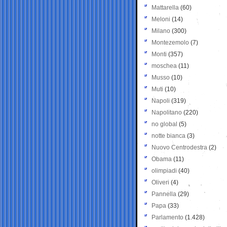
Mattarella
(60)
Meloni
(14)
Milano
(300)
Montezemolo
(7)
Monti
(357)
moschea
(11)
Musso
(10)
Muti
(10)
Napoli
(319)
Napolitano
(220)
no global
(5)
notte bianca
(3)
Nuovo Centrodestra
(2)
Obama
(11)
olimpiadi
(40)
Oliveri
(4)
Pannella
(29)
Papa
(33)
Parlamento
(1.428)