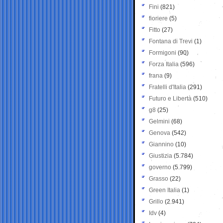
Fini
(821)
fioriere
(5)
Fitto
(27)
Fontana di Trevi
(1)
Formigoni
(90)
Forza Italia
(596)
frana
(9)
Fratelli d'Italia
(291)
Futuro e Libertà
(510)
g8
(25)
Gelmini
(68)
Genova
(542)
Giannino
(10)
Giustizia
(5.784)
governo
(5.799)
Grasso
(22)
Green Italia
(1)
Grillo
(2.941)
Idv
(4)