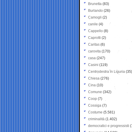
Brunetta
(83)
Burlando
(26)
Camogli
(2)
canile
(4)
Cappello
(8)
Caprotti
(2)
Caritas
(6)
carovita
(170)
casa
(247)
Casini
(119)
Centrodestra in Liguria
(35
Chiesa
(276)
Cina
(10)
Comune
(342)
Coop
(7)
Cossiga
(7)
Costume
(5.581)
criminalità
(1.402)
democratici e progressisti
(