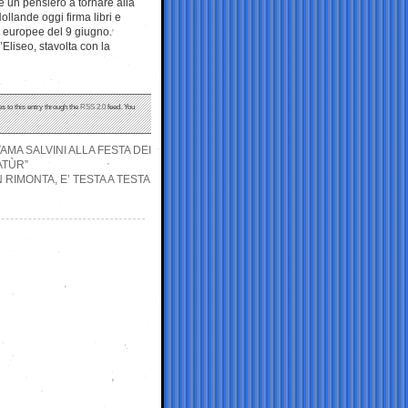
re un pensiero a tornare alla
ollande oggi firma libri e
 europee del 9 giugno.
’Eliseo, stavolta con la
s to this entry through the
RSS 2.0
feed. You
MA SALVINI ALLA FESTA DEI
ATÙR”
RIMONTA, E’ TESTA A TESTA