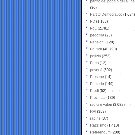
partito del popolo della libe
(30)
Partito Democratico
(1.034)
PD
(1.188)
PdL
(2.781)
pedofilia
(25)
Pensioni
(129)
Politica
(40.790)
polizia
(253)
Porto
(12)
povertà
(502)
Presepe
(14)
Primarie
(149)
Prodi
(52)
Provincia
(139)
radici e valori
(3.682)
RAI
(359)
rapine
(37)
Razzismo
(1.410)
Referendum
(200)