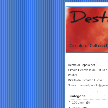
Destra di Popolo.net
Circolo Genovese di Cultura e
Politica
Diretto da Riccardo Fucile
Scrivici: destradipopolo@gma
Categorie
100 giorni
(5)