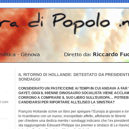
IL RITORNO DI HOLLANDE: DETESTATO DA PRESIDENTE,
SONDAGGI
CONSIDERATO UN PASTICCIONE AI TEMPI IN CUI ANDAVA A FAR 
GAYET, OGGI IL 69ENNE DINOSAURO SOCIALISTA VIENE ACCLAM
CORRONO A COMPRARE IL SUO LIBRO SULL’EUROPA… POTREBBE
il.com
CANDIDARSI PER RIPORTARE ALL’ELISEO LA SINISTRA?
François Hollande scrive un libro per spiegare l’Europa ai giovani e
lo
lo ricambiano con un nuovo, insospettato affetto, affollando le librerie
per chiedere una dedica mentre i sondaggi indicano che l’ex presiden
sta raggiungendo Edouard Philippe (ex premier e sindaco di Le Havre