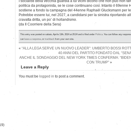
I socialisti della vecchia guardia a lui vicini dicono che non può non fa
politica da protagonista, se le cose continuano così. Intanto il 69enne H
sostiene a fondo la campagna del 44enne Raphaël Glucksmann per le
Potrebbe essere lui, nel 2027, a candidarsi per la sinistra riportando all
cravatta dritta, un po’ di hollandismo.
(da Il Coorriere della Sera)
This entry was posted on sabato, Aprile 13th, 2024 at 20:24 and is filed under
Politica
. You can follow any response
can
leave a response
, or
trackback
from your own site.
«
“ALLA LEGA SERVE UN NUOVO LEADER”: UMBERTO BOSSI ROTTA
40 ANNI DEL PARTITO FONDATO DAL “SEN
ANCHE IL SONDAGGIO DEL NEW YORK TIMES CONFERMA: “BIDEN 
CON TRUMP”
»
Leave a Reply
)
You must be
logged in
to post a comment.
19)