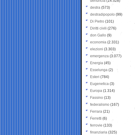
denuncia
(14.528)
destra
(573)
destradipopolo
(99)
Di Pietro
(101)
Diritti civili
(276)
don Gallo
(9)
economia
(2.331)
elezioni
(3.303)
emergenza
(3.077)
Energia
(45)
Esselunga
(2)
Esteri
(784)
Eugenetica
(3)
Europa
(1.314)
Fassino
(13)
federalismo
(167)
Ferrara
(21)
Ferretti
(6)
ferrovie
(133)
finanziaria
(325)