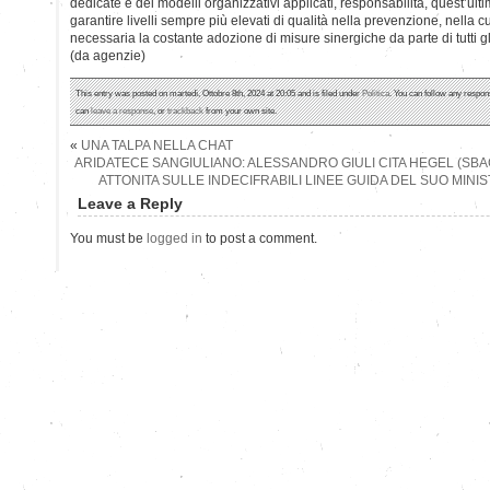
dedicate e dei modelli organizzativi applicati, responsabilità, quest’ulti
garantire livelli sempre più elevati di qualità nella prevenzione, nella c
necessaria la costante adozione di misure sinergiche da parte di tutti gli 
(da agenzie)
This entry was posted on martedì, Ottobre 8th, 2024 at 20:05 and is filed under
Politica
. You can follow any respon
can
leave a response
, or
trackback
from your own site.
«
UNA TALPA NELLA CHAT
ARIDATECE SANGIULIANO: ALESSANDRO GIULI CITA HEGEL (SBAG
ATTONITA SULLE INDECIFRABILI LINEE GUIDA DEL SUO MIN
Leave a Reply
You must be
logged in
to post a comment.