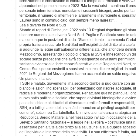
licenziamenti o conclusione di contratti a tempo determinato e ANAAO-
abbandoni nel primo semestre 2023. !Ma la vera crisi – continua il pres
personale infermieristico: nonostante i crescenti bisogni, anche per la 
territoriale, il numero di infermieri è largamente insufficiente e, soprattut
Laurea sono in continuo calo, con sempre meno laureati”.
Lea e divario tra Nord e Sud
Stando al report di Gimbe, nel 2022 solo 13 Regioni rispettano gli stan
ulteriore aumento del divario Nord-Sud: Puglia e Basilicata sono le u
ma comunque in posizioni di coda. “Siamo di fronte – commenta Cartab
propria frattura strutturale Nord-Sud nell’esigibilità del diritto alla tute
si aggiunge la legge sull’autonomia differenziata, che affonderà definit
Mezzogiorno, assestando il colpo di grazia al SSN e innescando un dis
sociale senza precedenti che avrà conseguenze devastanti per milioni 
sanitaria evidenzia la forte capacità attrattiva delle Regioni del Nord, c
Centro-Sud spesso costretti a spostarsi in cerca di cure migliori. In pa
2021 le Regioni del Mezzogiorno hanno accumulato un saldo negativo p
Un piano di rilancio
Il SSN è malato, gravemente, ma secondo Gimbe si può curare con u
bianco le azioni indispensabili per potenziarlo con risorse adeguate, 
radicale e moderna riorganizzazione. Per attuare questo piano, la Fo
nuovo patto politico e sociale, che superi divisioni ideologiche e avvi
patto che chiede ai cittadini di diventare utenti informati e responsabili
SSN, e a tutti gli attori della sanità di rinunciare ai privilegi acquisiti p
comune”, sottolinea Cartabellotta. Un invito a un’alleanza strategica a
Repubblica Sergio Mattarella nel messaggio inviato in occasione della 
Servizio Sanitario Nazionale – si legge nella lettera – costituisce una r
essenziale per la tutela del diritto alla salute, nella sua duplice accezi
dell’individuo e interesse della collettività. La sua efficienza è frutto, n