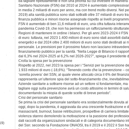
da tagliare ripetutamente e non una priorità su cui investire in maniera
Sanitario Nazionale (FSN) dal 2010 al 2024 è aumentato complessivame
in media 2 miliardi di euro per anno, ma con trend molto diversi. Nel 
2019) alla sanità pubblica sono stati sottratti oltre 37 miliardi di euro tra
finanza pubblica e minori risorse assegnate rispetto ai livelli programm
FSN è aumentato di ben 11,6 miliardi di euro, una cifra tuttavia interame
pandemia Covid-19, che non ha permesso un rafforzamento strutturale
Regioni di mantenere in ordine i bilanci. Per gli anni 2023-2024 il FSN
di euro: tuttavia, nel 2023 1.400 milioni di euro sono stati assorbiti dal
energetici e dal 2024 oltre 2.400 milioni di euro sono stati destinati ai r
personale. Le previsioni per il prossimo futuro non lasciano intravedere
finanziamento pubblico per la sanità. “Nella Legge di Bilancio il rappor
dal 6,3% nel 2024-2025 al 6,2% nel 2026-2027”, spiega il presidente 
Crolla la spesa per la prevenzione
Rispetto al 2022, nel 2023 la spesa per i “Servizi per la prevenzione del
)
1.933 milioni di euro (-18,6%). “Tenendo conto che la prevenzione – c
‘sorella povera’ del SSN, al quale viene allocato circa il 6% del finanz
rappresenta un’ulteriore spia del sotto-finanziamento che, inevitabilme
Aziende sanitarie a sottrarre risorse ad un settore sì fondamentale, ma 
tagliare oggi sulla prevenzione avrà un costo altissimo in termini di sal
documentando la miopia di queste scelte di breve periodo”.
Crisi del personale sanitario
Se prima la crisi del personale sanitario era sostanzialmente dovuta a
oggi, dopo la pandemia, è aggravata da una crescente frustrazione e di
massacranti, burnout, basse retribuzioni, prospettive di carriera limitate
violenza stanno demolendo la motivazione e la passione dei professionist
dati raccolti da organizzazioni sindacali e di categoria documentano in
19)
del Ssn: secondo la Fondazione ONAOSI, tra il 2019 e il 2022 il Ssn ha