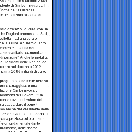
Assomed stima ulteriori 2.564
idente di Gimbe – riguarda il
riforma dell’assistenza
to, le iscrizioni al Corso di
dard essenziali di cura, con un
niche Regioni promosse al Sud,
ellotta – ad una vera e
la della salute. A questo quadro
ivamente la sanità del
astro sanitario, economico e
di persone”. Anche la mobilità
on i residenti delle Regioni del
rticolare nel decennio 2012-
ari a 10,96 miliardi di euro.
n programma che mette nero su
riforme coraggiose e una
ndazione Gimbe invoca un
cendamenti dei Governi. 2Un
, consapevoli del valore del
er salvaguardare il bene
rriva anche dal Presidente della
presentazione del rapporto. “Il
isorsa preziosa ed è pilastro
one di fondamentale diritto
aturalmente, delle risorse