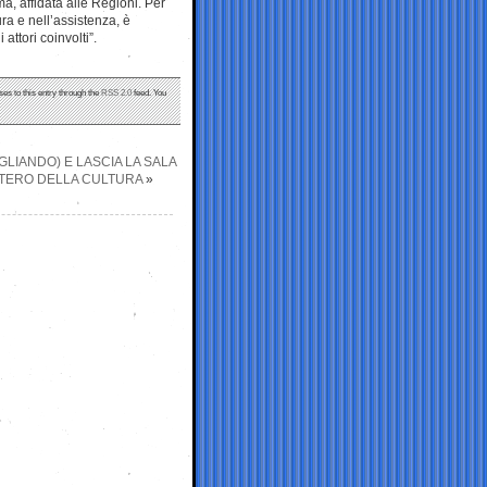
ma, affidata alle Regioni. Per
ura e nell’assistenza, è
attori coinvolti”.
ses to this entry through the
RSS 2.0
feed. You
LIANDO) E LASCIA LA SALA
ISTERO DELLA CULTURA
»