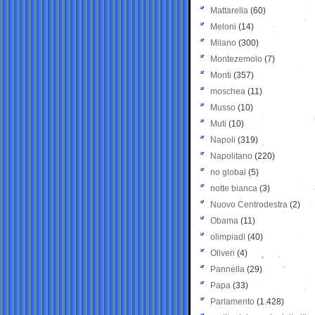
Mattarella
(60)
Meloni
(14)
Milano
(300)
Montezemolo
(7)
Monti
(357)
moschea
(11)
Musso
(10)
Muti
(10)
Napoli
(319)
Napolitano
(220)
no global
(5)
notte bianca
(3)
Nuovo Centrodestra
(2)
Obama
(11)
olimpiadi
(40)
Oliveri
(4)
Pannella
(29)
Papa
(33)
Parlamento
(1.428)