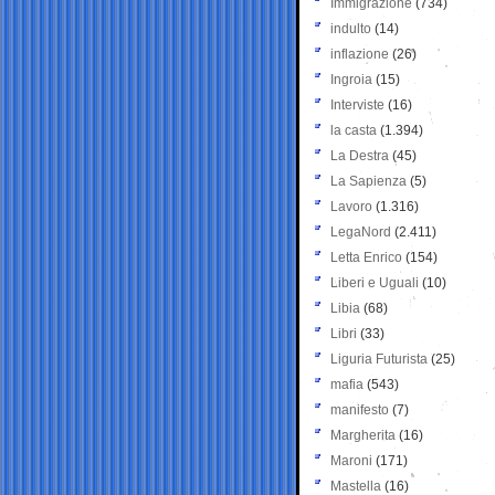
Immigrazione
(734)
indulto
(14)
inflazione
(26)
Ingroia
(15)
Interviste
(16)
la casta
(1.394)
La Destra
(45)
La Sapienza
(5)
Lavoro
(1.316)
LegaNord
(2.411)
Letta Enrico
(154)
Liberi e Uguali
(10)
Libia
(68)
Libri
(33)
Liguria Futurista
(25)
mafia
(543)
manifesto
(7)
Margherita
(16)
Maroni
(171)
Mastella
(16)