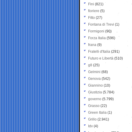
Fini
(821)
fioriere
(5)
Fitto
(27)
Fontana di Trevi
(1)
Formigoni
(90)
Forza Italia
(596)
frana
(9)
Fratelli d'Italia
(291)
Futuro e Libertà
(510)
g8
(25)
Gelmini
(68)
Genova
(542)
Giannino
(10)
Giustizia
(5.784)
governo
(5.799)
Grasso
(22)
Green Italia
(1)
Grillo
(2.941)
Idv
(4)