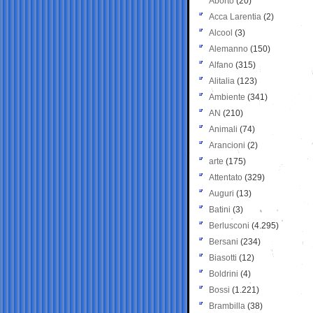
Aborto
(20)
Acca Larentia
(2)
Alcool
(3)
Alemanno
(150)
Alfano
(315)
Alitalia
(123)
Ambiente
(341)
AN
(210)
Animali
(74)
Arancioni
(2)
arte
(175)
Attentato
(329)
Auguri
(13)
Batini
(3)
Berlusconi
(4.295)
Bersani
(234)
Biasotti
(12)
Boldrini
(4)
Bossi
(1.221)
Brambilla
(38)