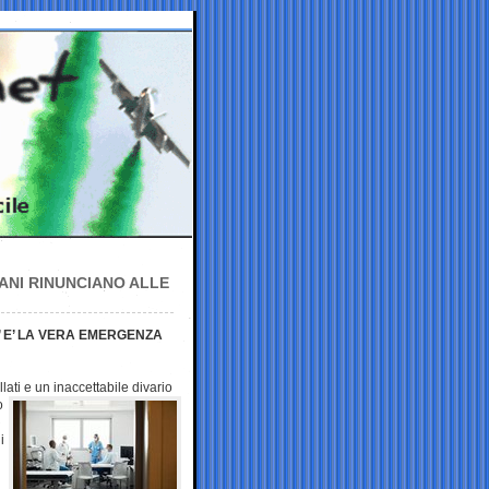
LIANI RINUNCIANO ALLE
’ E’ LA VERA EMERGENZA
llati e un
inaccettabile divario
o
i