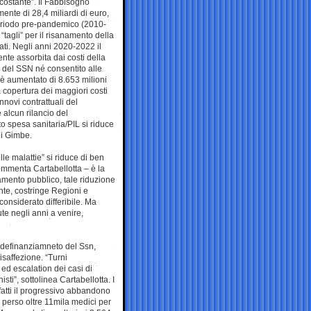
 costante”. Il Fabbisogno
nte di 28,4 miliardi di euro,
periodo pre-pandemico (2010-
 “tagli” per il risanamento della
ati. Negli anni 2020-2022 il
nte assorbita dai costi della
 del SSN né consentito alle
 è aumentato di 8.653 milioni
la copertura dei maggiori costi
innovi contrattuali del
 alcun rilancio del
to spesa sanitaria/PIL si riduce
di Gimbe.
le malattie” si riduce di ben
ommenta Cartabellotta – è la
iamento pubblico, tale riduzione
nte, costringe Regioni e
considerato differibile. Ma
ute negli anni a venire,
l definanziamneto del Ssn,
saffezione. “Turni
 ed escalation dei casi di
i”, sottolinea Cartabellotta. I
fatti il progressivo abbandono
 perso oltre 11mila medici per