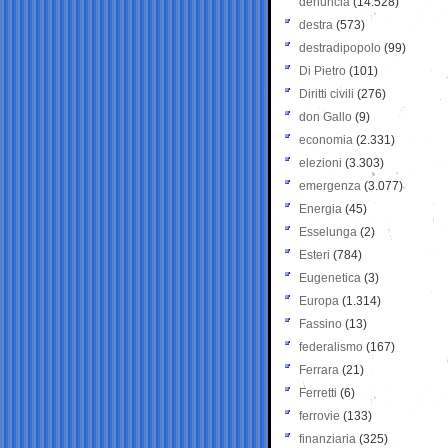
denuncia
(14.528)
destra
(573)
destradipopolo
(99)
Di Pietro
(101)
Diritti civili
(276)
don Gallo
(9)
economia
(2.331)
elezioni
(3.303)
emergenza
(3.077)
Energia
(45)
Esselunga
(2)
Esteri
(784)
Eugenetica
(3)
Europa
(1.314)
Fassino
(13)
federalismo
(167)
Ferrara
(21)
Ferretti
(6)
ferrovie
(133)
finanziaria
(325)