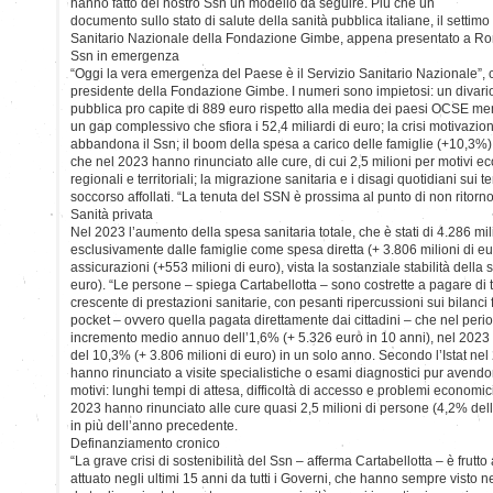
hanno fatto del nostro Ssn un modello da seguire. Più che un
documento sullo stato di salute della sanità pubblica italiane, il settim
Sanitario Nazionale della Fondazione Gimbe, appena presentato a Rom
Ssn in emergenza
“Oggi la vera emergenza del Paese è il Servizio Sanitario Nazionale”, 
presidente della Fondazione Gimbe. I numeri sono impietosi: un divario
pubblica pro capite di 889 euro rispetto alla media dei paesi OCSE m
un gap complessivo che sfiora i 52,4 miliardi di euro; la crisi motivazi
abbandona il Ssn; il boom della spesa a carico delle famiglie (+10,3%);
che nel 2023 hanno rinunciato alle cure, di cui 2,5 milioni per motivi e
regionali e territoriali; la migrazione sanitaria e i disagi quotidiani sui 
soccorso affollati. “La tenuta del SSN è prossima al punto di non ritorno”
Sanità privata
Nel 2023 l’aumento della spesa sanitaria totale, che è stati di 4.286 mil
esclusivamente dalle famiglie come spesa diretta (+ 3.806 milioni di eur
assicurazioni (+553 milioni di euro), vista la sostanziale stabilità della
euro). “Le persone – spiega Cartabellotta – sono costrette a pagare di
crescente di prestazioni sanitarie, con pesanti ripercussioni sui bilanci 
pocket – ovvero quella pagata direttamente dai cittadini – che nel per
incremento medio annuo dell’1,6% (+ 5.326 euro in 10 anni), nel 202
del 10,3% (+ 3.806 milioni di euro) in un solo anno. Secondo l’Istat nel
hanno rinunciato a visite specialistiche o esami diagnostici pur avend
motivi: lunghi tempi di attesa, difficoltà di accesso e problemi economic
2023 hanno rinunciato alle cure quasi 2,5 milioni di persone (4,2% de
in più dell’anno precedente.
Definanziamento cronico
“La grave crisi di sostenibilità del Ssn – afferma Cartabellotta – è frutt
attuato negli ultimi 15 anni da tutti i Governi, che hanno sempre visto n