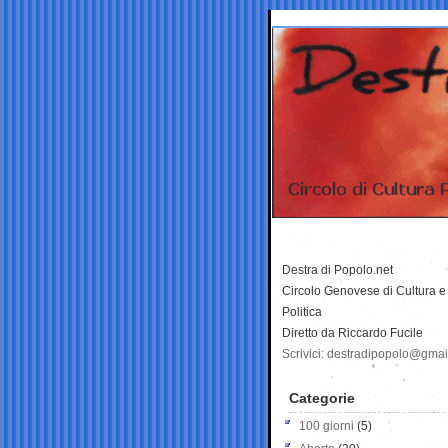
Destra di Popolo.net
Circolo Genovese di Cultura e
Politica
Diretto da Riccardo Fucile
Scrivici: destradipopolo@gma
Categorie
100 giorni
(5)