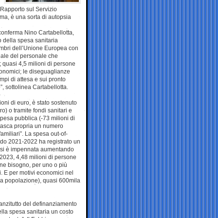
o Rapporto sul Servizio
a, è una sorta di autopsia
conferma Nino Cartabellotta,
 della spesa sanitaria
embri dell’Unione Europea con
onale del personale che
 quasi 4,5 milioni di persone
conomici; le diseguaglianze
tempi di attesa e sui pronto
, sottolinea Cartabellotta.
ioni di euro, è stato sostenuto
o) o tramite fondi sanitari e
 spesa pubblica (-73 milioni di
 tasca propria un numero
familiari”. La spesa out-of-
iodo 2021-2022 ha registrato un
3 si è impennata aumentando
 2023, 4,48 milioni di persone
one bisogno, per uno o più
i. E per motivi economici nel
lla popolazione), quasi 600mila
o anzitutto del definanziamento
ella spesa sanitaria un costo