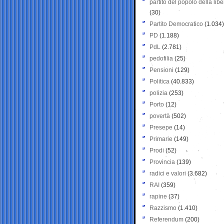
partito del popolo della libe
(30)
Partito Democratico
(1.034)
PD
(1.188)
PdL
(2.781)
pedofilia
(25)
Pensioni
(129)
Politica
(40.833)
polizia
(253)
Porto
(12)
povertà
(502)
Presepe
(14)
Primarie
(149)
Prodi
(52)
Provincia
(139)
radici e valori
(3.682)
RAI
(359)
rapine
(37)
Razzismo
(1.410)
Referendum
(200)