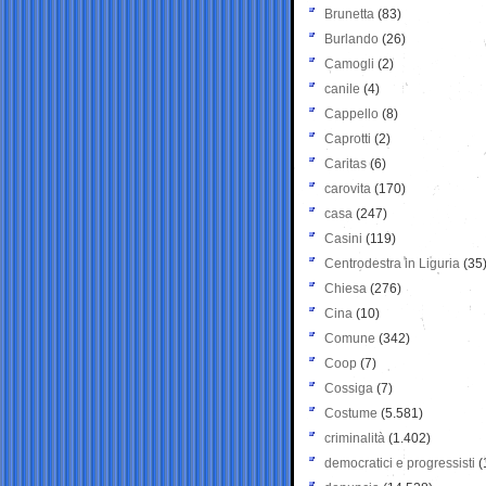
Brunetta
(83)
Burlando
(26)
Camogli
(2)
canile
(4)
Cappello
(8)
Caprotti
(2)
Caritas
(6)
carovita
(170)
casa
(247)
Casini
(119)
Centrodestra in Liguria
(35
Chiesa
(276)
Cina
(10)
Comune
(342)
Coop
(7)
Cossiga
(7)
Costume
(5.581)
criminalità
(1.402)
democratici e progressisti
(