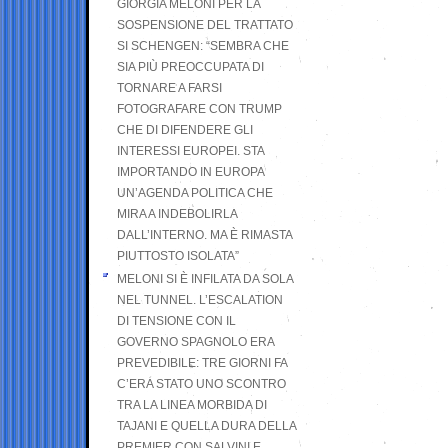
GIORGIA MELONI PER LA
SOSPENSIONE DEL TRATTATO
SI SCHENGEN: “SEMBRA CHE
SIA PIÙ PREOCCUPATA DI
TORNARE A FARSI
FOTOGRAFARE CON TRUMP
CHE DI DIFENDERE GLI
INTERESSI EUROPEI. STA
IMPORTANDO IN EUROPA
UN’AGENDA POLITICA CHE
MIRA A INDEBOLIRLA
DALL’INTERNO. MA È RIMASTA
PIUTTOSTO ISOLATA”
MELONI SI È INFILATA DA SOLA
NEL TUNNEL. L’ESCALATION
DI TENSIONE CON IL
GOVERNO SPAGNOLO ERA
PREVEDIBILE: TRE GIORNI FA
C’ERA STATO UNO SCONTRO
TRA LA LINEA MORBIDA DI
TAJANI E QUELLA DURA DELLA
PREMIER CON SALVINI E