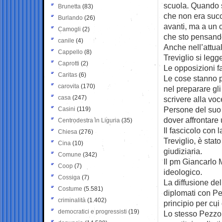
scuola. Quando s
Brunetta
(83)
che non era succ
Burlando
(26)
avanti, ma a un c
Camogli
(2)
che sto pensando 
canile
(4)
Anche nell’attua
Cappello
(8)
Treviglio si legg
Caprotti
(2)
Le opposizioni f
Caritas
(6)
Le cose stanno p
carovita
(170)
nel preparare gl
casa
(247)
scrivere alla voc
Persone del suo 
Casini
(119)
dover affrontare
Centrodestra in Liguria
(35)
Il fascicolo con 
Chiesa
(276)
Treviglio, è stat
Cina
(10)
giudiziaria.
Comune
(342)
Il pm Giancarlo 
Coop
(7)
ideologico.
Cossiga
(7)
La diffusione del
Costume
(5.581)
diplomati con Pez
criminalità
(1.402)
principio per cui
democratici e progressisti
(19)
Lo stesso Pezzon