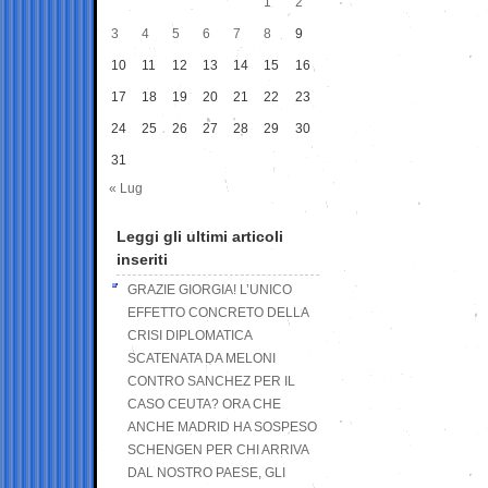
1
2
3
4
5
6
7
8
9
10
11
12
13
14
15
16
17
18
19
20
21
22
23
24
25
26
27
28
29
30
31
« Lug
Leggi gli ultimi articoli
inseriti
GRAZIE GIORGIA! L’UNICO
EFFETTO CONCRETO DELLA
CRISI DIPLOMATICA
SCATENATA DA MELONI
CONTRO SANCHEZ PER IL
CASO CEUTA? ORA CHE
ANCHE MADRID HA SOSPESO
SCHENGEN PER CHI ARRIVA
DAL NOSTRO PAESE, GLI