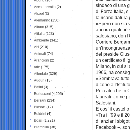
Aborto
(20)
sindaco di una g
Acca Larentia
(2)
di Forza Italia,
Alcool
(3)
la ricandidatura
Alemanno
(150)
«Spero non sia v
Alfano
(315)
ancora qualche sp
Alitalia
(123)
salesiano, don R
Ambiente
(341)
Corriere Bergamo
AN
(210)
un’incongruenza 
del preside Giuse
Animali
(74)
un certificato fil
Arancioni
(2)
Milano, in cui s
arte
(175)
1966, ha consegu
Attentato
(329)
«Sembrava tutto 
Auguri
(13)
dicono all’Istitut
Batini
(3)
Peccato che in C
Berlusconi
(4.295)
laureati, come po
Bersani
(234)
Salesiani.
Biasotti
(12)
E così il castell
Boldrini
(4)
«Tra il ’99 e il 
Bossi
(1.221)
di anziani sbigott
Facebook –, sono
Brambilla
(38)