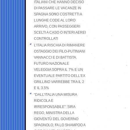
ITALIANI CHE HANNO DECISO
DI PASSARE LE VACANZE IN
SPAGNA SONO COSTRETTI A
LUNGHE CODE AL LORO
ARRIVO, CON PASSEGGERI
SCELTI A CASO O INTERI AEREI
CONTROLLATI
L’ITALIA RISCHIA DI RIMANERE
OSTAGGIO DEI FILO-PUTINIANI
VANNACCI E DI BATTISTA.
FUTURO NAZIONALE
VELEGGIA SOPRA IL 7% E UN
EVENTUALE PARTITO DELL’EX
GRILLINO VARREBBE TRA IL 2
E IL 3.5%
“DALL’ITALIA UNA MISURA
RIDICOLA E
IRRESPONSABILE”: SIRA
REGO, MINISTRA DELLA
GIOVENTÙ DEL GOVERNO
SPAGNOLO, FA LO SHAMPOO A