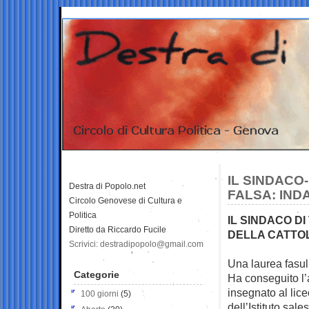
IL SINDACO
Destra di Popolo.net
FALSA: IN
Circolo Genovese di Cultura e
Politica
IL SINDACO D
Diretto da Riccardo Fucile
DELLA CATTOL
Scrivici: destradipopolo@gmail.com
Una laurea fasul
Categorie
Ha conseguito l’
insegnato al lice
100 giorni
(5)
dell’Istituto sale