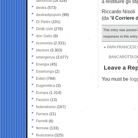
denuncia
(14.528)
a restituire gli s
destra
(573)
Riccardo Nisoli
destradipopolo
(99)
(da “
il Corriere 
Di Pietro
(101)
Diritti civili
(276)
This entry was posted o
don Gallo
(9)
responses to this entr
economia
(2.331)
«
PAPA FRANCESCO 
elezioni
(3.303)
BANCAROTTA DE
emergenza
(3.077)
Energia
(45)
Leave a Rep
Esselunga
(2)
You must be
log
Esteri
(784)
Eugenetica
(3)
Europa
(1.314)
Fassino
(13)
federalismo
(167)
Ferrara
(21)
Ferretti
(6)
ferrovie
(133)
finanziaria
(325)