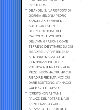
PIANTEDOSI
DE ANGELIS: “LA RISPOSTA DI
GIORGIA MELONI A PEDRO
SANCHEZ SI COMPRENDE
SOLO CON LA LENTE
DELL’IDEOLOGIA E DEL
CALCOLO: LE POLITICHE
DELL’IMMIGRAZIONE COME
TERRENO IDENTITARIO SU CUI
RIBADIRE L’APPARTENENZA
AL MONDO MAGA E COME
CONTINUAZIONE DELLA
POLITICA INTERNA CON ALTRI
MEZZI. INSOMMA, TRUMP CUI
RIBADIRE FEDELTÀ, VOX CUI
DARE SOSTEGNO, VANNACCI
CUI TOGLIERE SPAZIO”
“CRISTO NON ABITA NEI
PALAZZI DEL POTERE, MA SI
IDENTIFICA CON CHI È
AFFAMATO, FORESTIERO O