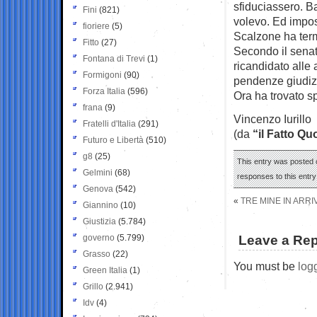
sfiduciassero. B
Fini
(821)
volevo. Ed impos
fioriere
(5)
Scalzone ha ter
Fitto
(27)
Secondo il sena
Fontana di Trevi
(1)
ricandidato alle
Formigoni
(90)
pendenze giudizi
Forza Italia
(596)
Ora ha trovato sp
frana
(9)
Vincenzo Iurillo
Fratelli d'Italia
(291)
(da
“il Fatto Qu
Futuro e Libertà
(510)
g8
(25)
This entry was posted o
Gelmini
(68)
responses to this entr
Genova
(542)
«
TRE MINE IN ARRI
Giannino
(10)
Giustizia
(5.784)
governo
(5.799)
Leave a Rep
Grasso
(22)
You must be
log
Green Italia
(1)
Grillo
(2.941)
Idv
(4)