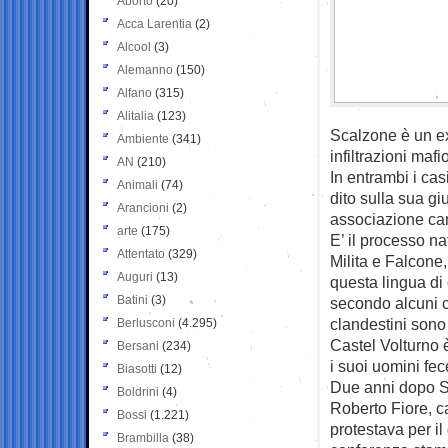
Aborto
(20)
Acca Larentia
(2)
Alcool
(3)
Alemanno
(150)
Alfano
(315)
Alitalia
(123)
Scalzone è un ex
Ambiente
(341)
infiltrazioni maf
AN
(210)
In entrambi i ca
Animali
(74)
dito sulla sua gi
Arancioni
(2)
associazione cam
arte
(175)
E’ il processo n
Attentato
(329)
Milita e Falcone,
Auguri
(13)
questa lingua di
Batini
(3)
secondo alcuni ca
clandestini son
Berlusconi
(4.295)
Castel Volturno 
Bersani
(234)
i suoi uomini fec
Biasotti
(12)
Due anni dopo Sca
Boldrini
(4)
Roberto Fiore, c
Bossi
(1.221)
protestava per il
Brambilla
(38)