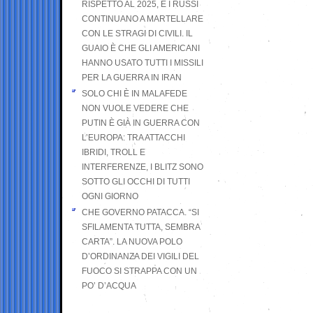
RISPETTO AL 2025, E I RUSSI
CONTINUANO A MARTELLARE
CON LE STRAGI DI CIVILI. IL
GUAIO È CHE GLI AMERICANI
HANNO USATO TUTTI I MISSILI
PER LA GUERRA IN IRAN
SOLO CHI È IN MALAFEDE
NON VUOLE VEDERE CHE
PUTIN È GIÀ IN GUERRA CON
L’EUROPA: TRA ATTACCHI
IBRIDI, TROLL E
INTERFERENZE, I BLITZ SONO
SOTTO GLI OCCHI DI TUTTI
OGNI GIORNO
CHE GOVERNO PATACCA. “SI
SFILAMENTA TUTTA, SEMBRA
CARTA”. LA NUOVA POLO
D’ORDINANZA DEI VIGILI DEL
FUOCO SI STRAPPA CON UN
PO’ D’ACQUA