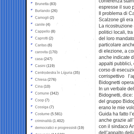
conferenza stamp
Brunetta
(83)
espresse il suo p
Burlando
(26)
Il problema di Ca
Camogli
(2)
Scalzone gli era
canile
(4)
La ricostruzione 
Cappello
(8)
politici locali, 
del loro mandato
Caprotti
(2)
particolare anche
Caritas
(6)
di elezione, a co
carovita
(170)
anche indicate d
casa
(247)
appalti pubblici,
Casini
(119)
corso di esecuz
Centrodestra in Liguria
(35)
corrispettivo l’
Chiesa
(276)
Bidognetti operant
Cina
(10)
In un verbale del
Comune
(342)
Bidognetti, dice
Coop
(7)
del gruppo Bidogn
erano le mie volo
Cossiga
(7)
Guida ha fatto l’
Costume
(5.581)
anche grazie all
criminalità
(1.402)
con il sindaco A
democratici e progressisti
(19)
dell’appalto dell