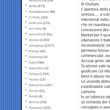
denuncia
(14.528)
di Giuliani.
destra
(573)
L’apertura della 
destradipopolo
(99)
omissis…. e con
Di Pietro
(101)
intervenuti sulla
Diritti civili
(276)
che mi mandavano
don Gallo
(9)
concessioni del 
economia
(2.331)
Market per il qua
intervenire il fra
elezioni
(3.303)
inconvenienti: m
emergenza
(3.077)
permessi furono 
Energia
(45)
commerciale, sen
Esselunga
(2)
Accuse gravi, da
Esteri
(784)
Scalzone vale la
Eugenetica
(3)
giudicare col ri
Europa
(1.314)
falso e abuso ma
Fassino
(13)
Le vicende della
federalismo
(167)
coordinatore cam
Ferrara
(21)
camorra.
In un’udienza del
Ferretti
(6)
su richiesta del
ferrovie
(133)
consiglieri e as
finanziaria
(325)