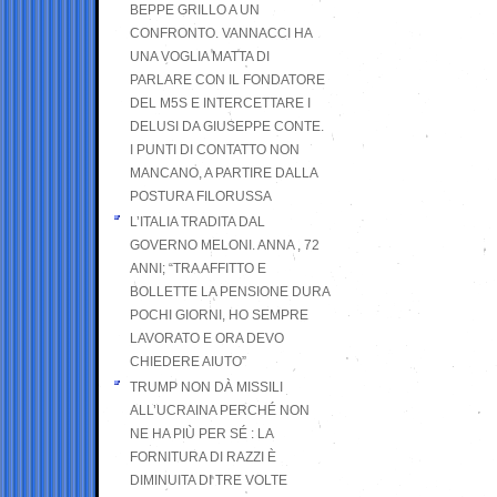
BEPPE GRILLO A UN
CONFRONTO. VANNACCI HA
UNA VOGLIA MATTA DI
PARLARE CON IL FONDATORE
DEL M5S E INTERCETTARE I
DELUSI DA GIUSEPPE CONTE.
I PUNTI DI CONTATTO NON
MANCANO, A PARTIRE DALLA
POSTURA FILORUSSA
L’ITALIA TRADITA DAL
GOVERNO MELONI. ANNA , 72
ANNI; “TRA AFFITTO E
BOLLETTE LA PENSIONE DURA
POCHI GIORNI, HO SEMPRE
LAVORATO E ORA DEVO
CHIEDERE AIUTO”
TRUMP NON DÀ MISSILI
ALL’UCRAINA PERCHÉ NON
NE HA PIÙ PER SÉ : LA
FORNITURA DI RAZZI È
DIMINUITA DI TRE VOLTE