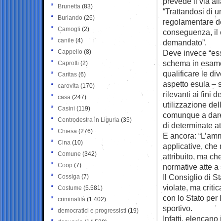
prevede il via a
Brunetta
(83)
“Trattandosi di u
Burlando
(26)
regolamentare de
Camogli
(2)
conseguenza, il 
canile
(4)
demandato”.
Cappello
(8)
Deve invece “esse
schema in esame è
Caprotti
(2)
qualificare le d
Caritas
(6)
aspetto esula – s
carovita
(170)
rilevanti ai fini
casa
(247)
utilizzazione del
Casini
(119)
comunque a dare 
Centrodestra in Liguria
(35)
di determinate att
Chiesa
(276)
E ancora: “L’amm
Cina
(10)
applicative, che
Comune
(342)
attribuito, ma ch
Coop
(7)
normative atte a 
Il Consiglio di 
Cossiga
(7)
violate, ma critic
Costume
(5.581)
con lo Stato per 
criminalità
(1.402)
sportivo.
democratici e progressisti
(19)
Infatti, elencano