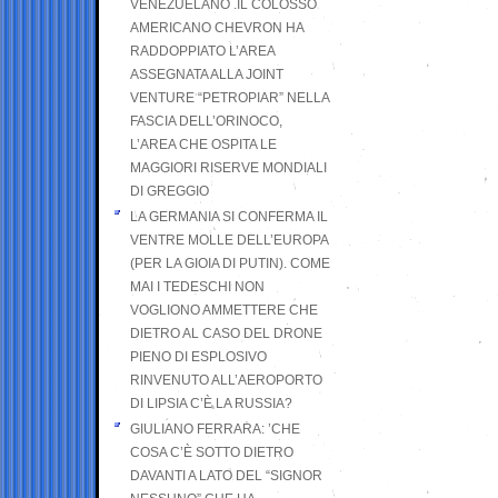
VENEZUELANO .IL COLOSSO
AMERICANO CHEVRON HA
RADDOPPIATO L’AREA
ASSEGNATA ALLA JOINT
VENTURE “PETROPIAR” NELLA
FASCIA DELL’ORINOCO,
L’AREA CHE OSPITA LE
MAGGIORI RISERVE MONDIALI
DI GREGGIO
LA GERMANIA SI CONFERMA IL
VENTRE MOLLE DELL’EUROPA
(PER LA GIOIA DI PUTIN). COME
MAI I TEDESCHI NON
VOGLIONO AMMETTERE CHE
DIETRO AL CASO DEL DRONE
PIENO DI ESPLOSIVO
RINVENUTO ALL’AEROPORTO
DI LIPSIA C’È LA RUSSIA?
GIULIANO FERRARA: ’CHE
COSA C’È SOTTO DIETRO
DAVANTI A LATO DEL “SIGNOR