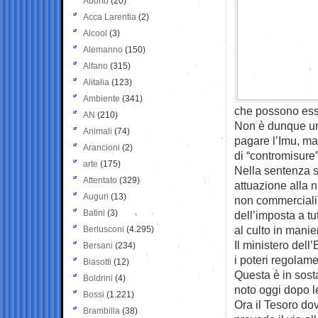
Aborto
(20)
Acca Larentia
(2)
Alcool
(3)
Alemanno
(150)
Alfano
(315)
Alitalia
(123)
Ambiente
(341)
che possono esse
AN
(210)
Non è dunque una
Animali
(74)
pagare l’Imu, ma
Arancioni
(2)
di “contromisure”
arte
(175)
Nella sentenza s
Attentato
(329)
attuazione alla n
Auguri
(13)
non commerciali”
Batini
(3)
dell’imposta a tu
al culto in manie
Berlusconi
(4.295)
Il ministero dell
Bersani
(234)
i poteri regolame
Biasotti
(12)
Questa è in sosta
Boldrini
(4)
noto oggi dopo le
Bossi
(1.221)
Ora il Tesoro do
Brambilla
(38)