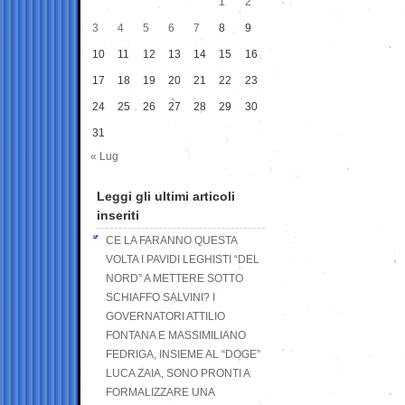
1
2
3
4
5
6
7
8
9
10
11
12
13
14
15
16
17
18
19
20
21
22
23
24
25
26
27
28
29
30
31
« Lug
Leggi gli ultimi articoli
inseriti
CE LA FARANNO QUESTA
VOLTA I PAVIDI LEGHISTI “DEL
NORD” A METTERE SOTTO
SCHIAFFO SALVINI? I
GOVERNATORI ATTILIO
FONTANA E MASSIMILIANO
FEDRIGA, INSIEME AL “DOGE”
LUCA ZAIA, SONO PRONTI A
FORMALIZZARE UNA