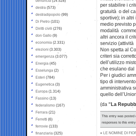
denuncia
(14.528)
per stabilire i cr
destra
(573)
gratuità o del car
destradipopolo
(99)
sportive); in altr
Di Pietro
(101)
medio previsto pe
Diritti civili
(276)
modalità commerci
don Gallo
(9)
altri ancora il cr
economia
(2.331)
servizio (attività
Non spetta al Co
elezioni
(3.303)
criteri sia corre
emergenza
(3.077)
dell’utilizzo mis
Energia
(45)
che esulano dal 
Esselunga
(2)
Per i giudici amm
Esteri
(784)
tipo di intervent
Eugenetica
(3)
amministrativa su
Europa
(1.314)
quello dell’Unio
Fassino
(13)
(da
“La Repubb
federalismo
(167)
Ferrara
(21)
This entry was posted o
Ferretti
(6)
responses to this entr
ferrovie
(133)
«
LE NOMINE DI FIO
finanziaria
(325)