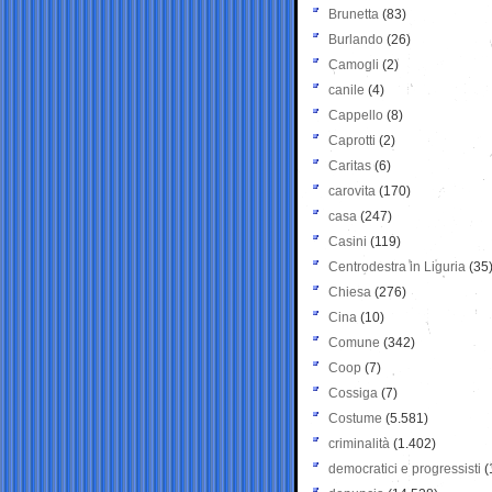
Brunetta
(83)
Burlando
(26)
Camogli
(2)
canile
(4)
Cappello
(8)
Caprotti
(2)
Caritas
(6)
carovita
(170)
casa
(247)
Casini
(119)
Centrodestra in Liguria
(35
Chiesa
(276)
Cina
(10)
Comune
(342)
Coop
(7)
Cossiga
(7)
Costume
(5.581)
criminalità
(1.402)
democratici e progressisti
(