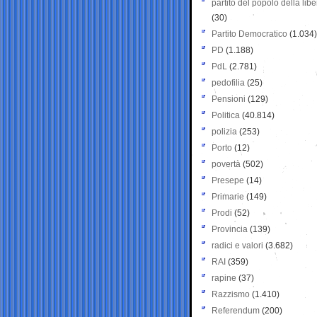
partito del popolo della libe
(30)
Partito Democratico
(1.034)
PD
(1.188)
PdL
(2.781)
pedofilia
(25)
Pensioni
(129)
Politica
(40.814)
polizia
(253)
Porto
(12)
povertà
(502)
Presepe
(14)
Primarie
(149)
Prodi
(52)
Provincia
(139)
radici e valori
(3.682)
RAI
(359)
rapine
(37)
Razzismo
(1.410)
Referendum
(200)