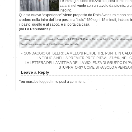
Le immagini sono mozzafiato, così come non è 
calarsi nel vuoto con un tavolo da pic-nic, gi
insolito.
Questa nuova “experience” viene proposta da Rota Aventura e non cost
credere nella intro del loro post, ma “solo” 450 ogni 15 minuti, incluse
il pasto: quello è al sacco, e si porta da casa.
(da La Repubblica)
This entry was posted on domenica, Settembre 3rd, 2023 at 21:00 and is filed under
Politica
. You can follow any r
You can
leave a response
, or
trackback
from your own site.
«
SONDAGGIO GHISLERI: LA MELONI PERDE TRE PUNTI, IN CALO
LA FIDUCIA NELLA PREMIER PRECIPITA AL 37,5%, NEL
LA LETTERA DELLA VITTIMA DELLA VIOLENZA DI GRUPPO DI P
STUPRATORI? COME SI FA SOLO A PENSA
Leave a Reply
You must be
logged in
to post a comment.