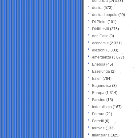
denuncia
(14.528)
destra
(573)
destradipopolo
(99)
Di Pietro
(101)
Diritti civili
(276)
don Gallo
(9)
economia
(2.331)
elezioni
(3.303)
emergenza
(3.077)
Energia
(45)
Esselunga
(2)
Esteri
(784)
Eugenetica
(3)
Europa
(1.314)
Fassino
(13)
federalismo
(167)
Ferrara
(21)
Ferretti
(6)
ferrovie
(133)
finanziaria
(325)