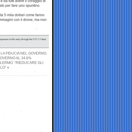
da tutti avere il coraggio di
usto per fare uno spuntino
a 5 mila dollari come fanno
 immagini con il drone, ma non
esponses to this entry through the
RSS 2.0
feed.
 LA FIDUCIA NEL GOVERNO,
 GOVERNO AL 34,6%
ALERMO: “RIEDUCARE GLI
RLO”
»