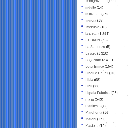
Immigrazione
(734)
indulto
(14)
inflazione
(26)
Ingroia
(15)
Interviste
(16)
la casta
(1.394)
La Destra
(45)
La Sapienza
(5)
Lavoro
(1.316)
LegaNord
(2.411)
Letta Enrico
(154)
Liberi e Uguali
(10)
Libia
(68)
Libri
(33)
Liguria Futurista
(25)
mafia
(543)
manifesto
(7)
Margherita
(16)
Maroni
(171)
Mastella
(16)