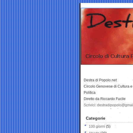
Destra di Popolo.net
Circolo Genovese di Cultura e
Politica
Diretto da Riccardo Fucile
Scrivici: destradipopolo@gma
Categorie
100 giorni
(5)