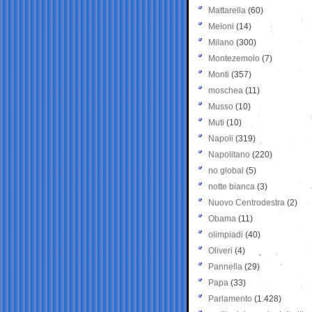
Mattarella
(60)
Meloni
(14)
Milano
(300)
Montezemolo
(7)
Monti
(357)
moschea
(11)
Musso
(10)
Muti
(10)
Napoli
(319)
Napolitano
(220)
no global
(5)
notte bianca
(3)
Nuovo Centrodestra
(2)
Obama
(11)
olimpiadi
(40)
Oliveri
(4)
Pannella
(29)
Papa
(33)
Parlamento
(1.428)