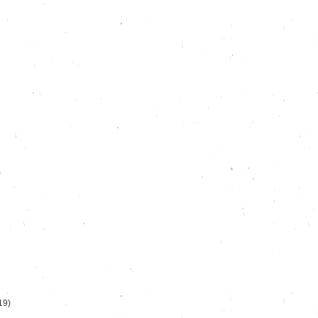
)
19)