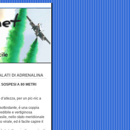
ALATI DI ADRENALINA
 SOSPESI A 80 METRI
 d’altezza, per un pic-nic a
 sottostante, è una coppia
edibile e vertiginosa
sile, nello stato meridionale
 virale, ed è facile capire il