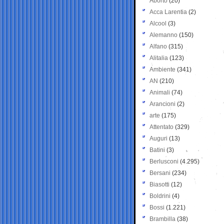
Aborto
(20)
Acca Larentia
(2)
Alcool
(3)
Alemanno
(150)
Alfano
(315)
Alitalia
(123)
Ambiente
(341)
AN
(210)
Animali
(74)
Arancioni
(2)
arte
(175)
Attentato
(329)
Auguri
(13)
Batini
(3)
Berlusconi
(4.295)
Bersani
(234)
Biasotti
(12)
Boldrini
(4)
Bossi
(1.221)
Brambilla
(38)