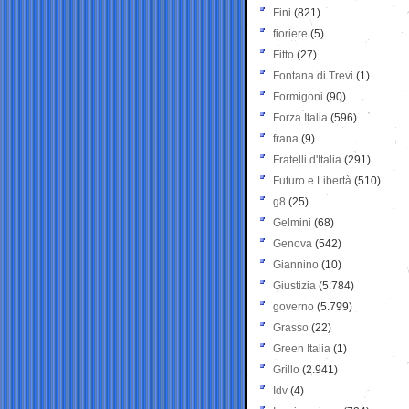
Fini
(821)
fioriere
(5)
Fitto
(27)
Fontana di Trevi
(1)
Formigoni
(90)
Forza Italia
(596)
frana
(9)
Fratelli d'Italia
(291)
Futuro e Libertà
(510)
g8
(25)
Gelmini
(68)
Genova
(542)
Giannino
(10)
Giustizia
(5.784)
governo
(5.799)
Grasso
(22)
Green Italia
(1)
Grillo
(2.941)
Idv
(4)