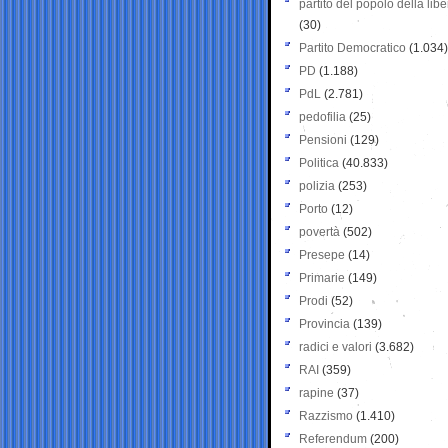
partito del popolo della libe
(30)
Partito Democratico
(1.034)
PD
(1.188)
PdL
(2.781)
pedofilia
(25)
Pensioni
(129)
Politica
(40.833)
polizia
(253)
Porto
(12)
povertà
(502)
Presepe
(14)
Primarie
(149)
Prodi
(52)
Provincia
(139)
radici e valori
(3.682)
RAI
(359)
rapine
(37)
Razzismo
(1.410)
Referendum
(200)