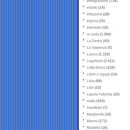
Immigrazione
(734)
indulto
(14)
inflazione
(26)
Ingroia
(15)
Interviste
(16)
la casta
(1.394)
La Destra
(45)
La Sapienza
(5)
Lavoro
(1.316)
LegaNord
(2.411)
Letta Enrico
(154)
Liberi e Uguali
(10)
Libia
(68)
Libri
(33)
Liguria Futurista
(25)
mafia
(543)
manifesto
(7)
Margherita
(16)
Maroni
(171)
Mastella
(16)