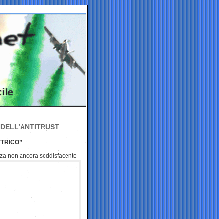
A DELL’ANTITRUST
TTRICO”
renza non ancora
soddisfacente