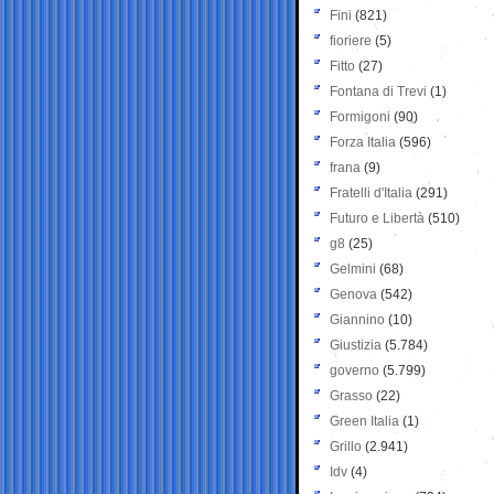
Fini
(821)
fioriere
(5)
Fitto
(27)
Fontana di Trevi
(1)
Formigoni
(90)
Forza Italia
(596)
frana
(9)
Fratelli d'Italia
(291)
Futuro e Libertà
(510)
g8
(25)
Gelmini
(68)
Genova
(542)
Giannino
(10)
Giustizia
(5.784)
governo
(5.799)
Grasso
(22)
Green Italia
(1)
Grillo
(2.941)
Idv
(4)