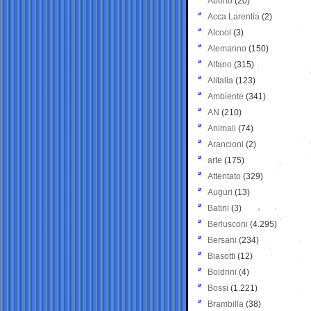
Aborto
(20)
Acca Larentia
(2)
Alcool
(3)
Alemanno
(150)
Alfano
(315)
Alitalia
(123)
Ambiente
(341)
AN
(210)
Animali
(74)
Arancioni
(2)
arte
(175)
Attentato
(329)
Auguri
(13)
Batini
(3)
Berlusconi
(4.295)
Bersani
(234)
Biasotti
(12)
Boldrini
(4)
Bossi
(1.221)
Brambilla
(38)