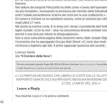
francesi.
Nel settore dei trasporti Pitruzzella ha detto come «l’avvio dell’operativ
sia più rinviabile», incassando la promessa del ministro delle Infrastru
entro l’estate presenteremo la terna dei nomi per la sua costituzione ».
Di numeri e richiami ce ne sarebbero ancora, come le sanzioni per 182 m
negli ultimi 17 mesi.
Ma anche la cornice conta. E in linea con i tempi, il presidente dell’Anti
taglio sociale: «Con la crisi – dice–la concorrenza diventa centrale no
perchè è una leva per ridurre le diseguaglianze».
Non a caso sulla prima pagina della relazione viene citato Joseph Stig
l’economia che ha appoggiato Occupy Wall Street: «Ci sono due modi pe
ricchezza o toglierla agli altri. Il primo aggiunge qualcosa alla società , 
Lorenzo Salvia
(da
“il Corriere della Sera
“)
)
This entry was posted on giovedì, Giugno 20th, 2013 at 22:20 and is filed under
denuncia
,
economia
. You can foll
2.0
feed. You can
leave a response
, or
trackback
from your own site.
«
L’ULTIMATUM DEI GIUDICI CHE LIBERA LE COSTE DALLE VILLET
RAPPORTO UNHCR 2013 SUI RIFUGIATI: NESSUNA INVASIONE DEL
17.352, LA META’ DEL 2011
»
Leave a Reply
You must be
logged in
to post a comment.
19)