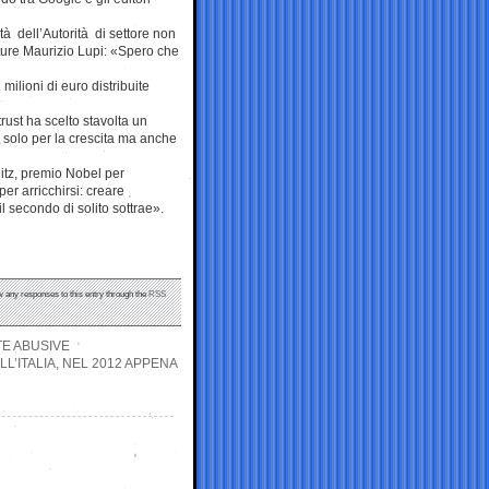
ità dell’Autorità di settore non
tture Maurizio Lupi: «Spero che
ilioni di euro distribuite
trust ha scelto stavolta un
n solo per la crescita ma anche
litz, premio Nobel per
r arricchirsi: creare
il secondo di solito sottrae».
ow any responses to this entry through the
RSS
TE ABUSIVE
L’ITALIA, NEL 2012 APPENA