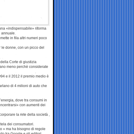
r una «indispensabile» riforma
e annuale.
 mette in fila altri numeri poco
er le donne, con un picco del
ella Corte di giustizia
avano meno perchè considerate
994 e il 2012 il premio medio è
arlano di 4 milioni di auto che
L’energia, dove tra consumi in
 concentrarsi» con aumenti dei
orporare la rete della società ,
tutela dei consumatori.
po » ma ha bisogno di regole
rdo tra Google e gli editori