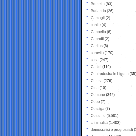
Brunetta
(83)
Burlando
(26)
Camogli
(2)
canile
(4)
Cappello
(8)
Caprotti
(2)
Caritas
(6)
carovita
(170)
casa
(247)
Casini
(119)
Centrodestra in Liguria
(35
Chiesa
(276)
Cina
(10)
Comune
(342)
Coop
(7)
Cossiga
(7)
Costume
(5.581)
criminalità
(1.402)
democratici e progressisti
(