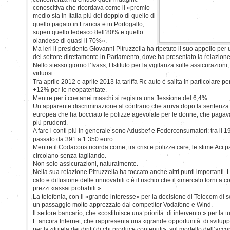
conoscitiva che ricordava come il «premio
medio sia in Italia più del doppio di quello di
quello pagato in Francia e in Portogallo,
superi quello tedesco dell’80% e quello
olandese di quasi il 70%».
Ma ieri il presidente Giovanni Pitruzzella ha ripetuto il suo appello pe
del settore direttamente in Parlamento, dove ha presentato la relazion
Nello stesso giorno l’Ivass, l’Istituto per la vigilanza sulle assicurazioni,
virtuosi.
Tra aprile 2012 e aprile 2013 la tariffa Rc auto è salita in particolare p
+12% per le neopatentate.
Mentre per i coetanei maschi si registra una flessione del 6,4%.
Un’apparente discriminazione al contrario che arriva dopo la sentenza d
europea che ha bocciato le polizze agevolate per le donne, che pag
più prudenti.
A fare i conti più in generale sono Adusbef e Federconsumatori: tra il 1
passato da 391 a 1.350 euro.
Mentre il Codacons ricorda come, tra crisi e polizze care, le stime Aci p
circolano senza tagliando.
Non solo assicurazioni, naturalmente.
Nella sua relazione Pitruzzella ha toccato anche altri punti importanti. 
calo e diffusione delle rinnovabili c’è il rischio che il «mercato torni a
prezzi «assai probabili ».
La telefonia, con il «grande interesse» per la decisione di Telecom di sc
un passaggio molto apprezzato dai competitor Vodafone e Wind.
Il settore bancario, che «costituisce una priorità di intervento » per la 
E ancora Internet, che rappresenta una «grande opportunità di svilup
per la «tutela dei diritti di chi produce contenuti», sul modello dell’acco