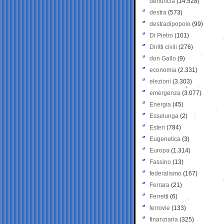
denuncia
(14.528)
destra
(573)
destradipopolo
(99)
Di Pietro
(101)
Diritti civili
(276)
don Gallo
(9)
economia
(2.331)
elezioni
(3.303)
emergenza
(3.077)
Energia
(45)
Esselunga
(2)
Esteri
(784)
Eugenetica
(3)
Europa
(1.314)
Fassino
(13)
federalismo
(167)
Ferrara
(21)
Ferretti
(6)
ferrovie
(133)
finanziaria
(325)