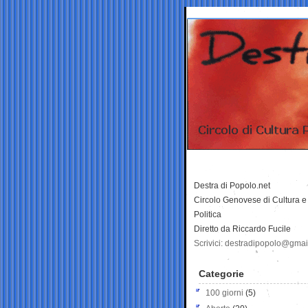
Destra di Popolo.net
Circolo Genovese di Cultura e
Politica
Diretto da Riccardo Fucile
Scrivici: destradipopolo@gma
Categorie
100 giorni
(5)