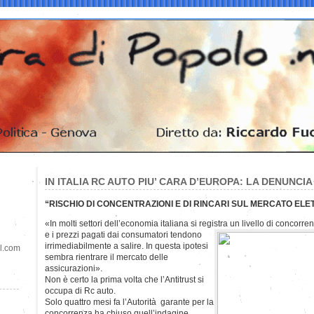
IN ITALIA RC AUTO PIU’ CARA D’EUROPA: LA DENUNCI
“RISCHIO DI CONCENTRAZIONI E DI RINCARI SUL MERCATO ELE
«In molti settori dell’economia italiana si registra un livello di concor
e i prezzi pagati dai consumatori tendono
irrimediabilmente a salire. In questa ipotesi
il.com
sembra rientrare il mercato delle
assicurazioni».
Non è certo la prima volta che l’Antitrust si
occupa di Rc auto.
Solo quattro mesi fa l’Autorità garante per la
concorrenza ha chiuso quell’indagine