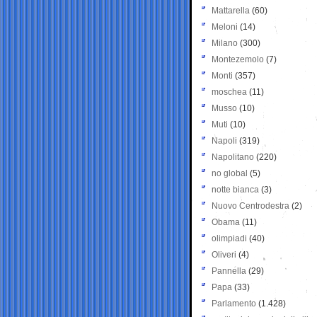
Mattarella
(60)
Meloni
(14)
Milano
(300)
Montezemolo
(7)
Monti
(357)
moschea
(11)
Musso
(10)
Muti
(10)
Napoli
(319)
Napolitano
(220)
no global
(5)
notte bianca
(3)
Nuovo Centrodestra
(2)
Obama
(11)
olimpiadi
(40)
Oliveri
(4)
Pannella
(29)
Papa
(33)
Parlamento
(1.428)