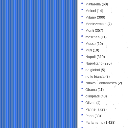
Mattarella
(60)
Meloni
(14)
Milano
(300)
Montezemolo
(7)
Monti
(357)
moschea
(11)
Musso
(10)
Muti
(10)
Napoli
(319)
Napolitano
(220)
no global
(5)
notte bianca
(3)
Nuovo Centrodestra
(2)
Obama
(11)
olimpiadi
(40)
Oliveri
(4)
Pannella
(29)
Papa
(33)
Parlamento
(1.428)