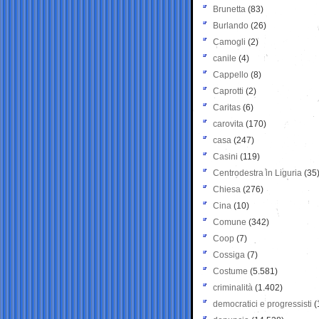
Brunetta
(83)
Burlando
(26)
Camogli
(2)
canile
(4)
Cappello
(8)
Caprotti
(2)
Caritas
(6)
carovita
(170)
casa
(247)
Casini
(119)
Centrodestra in Liguria
(35
Chiesa
(276)
Cina
(10)
Comune
(342)
Coop
(7)
Cossiga
(7)
Costume
(5.581)
criminalità
(1.402)
democratici e progressisti
(