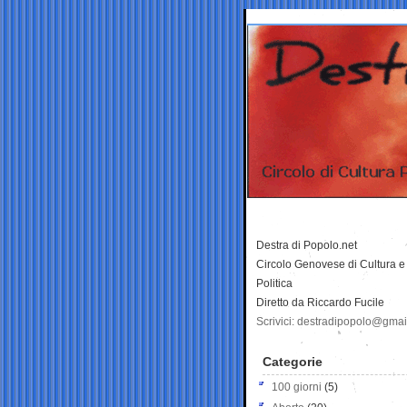
Destra di Popolo.net
Circolo Genovese di Cultura e
Politica
Diretto da Riccardo Fucile
Scrivici: destradipopolo@gma
Categorie
100 giorni
(5)