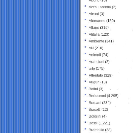
Aborto
(20)
Acca Larentia
(2)
Alcool
(3)
Alemanno
(150)
Alfano
(315)
Alitalia
(123)
Ambiente
(341)
AN
(210)
Animali
(74)
Arancioni
(2)
arte
(175)
Attentato
(329)
Auguri
(13)
Batini
(3)
Berlusconi
(4.295)
Bersani
(234)
Biasotti
(12)
Boldrini
(4)
Bossi
(1.221)
Brambilla
(38)