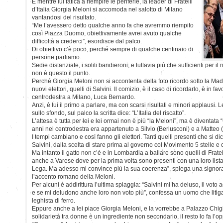
E mentre lui fatica a riempire le periferie, la leader di Fratelli
d’Italia Giorgia Meloni si accomoda nel salotto di Milano
vantandosi del risultato.
“Me l’avessero detto qualche anno fa che avremmo riempito
così Piazza Duomo, obiettivamente avrei avuto qualche
difficoltà a crederci”, esordisce dal palco.
Di obiettivo c’è poco, perché sempre di qualche centinaio di
persone parliamo.
Sedie distanziate, i soliti bandieroni, e tuttavia più che sufficienti per 
non è questo il punto.
Perché Giorgia Meloni non si accontenta della foto ricordo sotto la Ma
nuovi elettori, quelli di Salvini. Il comizio, è il caso di ricordarlo, è in 
centrodestra a Milano, Luca Bernardo.
Anzi, è lui il primo a parlare, ma con scarsi risultati e minori applausi
sullo sfondo, sul palco la scritta dice: “L’Italia del riscatto”.
L’attesa è tutta per lei e lei ormai non è più “la Meloni”, ma è diventata
anni nel centrodestra era appartenuto a Silvio (Berlusconi) e a Matteo (
I tempi cambiano e così fanno gli elettori. Tanti quelli presenti che si d
Salvini, dalla scelta di stare prima al governo col Movimento 5 stelle e
Ma intanto il gatto non c’è e in Lombardia a ballare sono quelli di Fratel
anche a Varese dove per la prima volta sono presenti con una loro lista
Lega. Ma adesso mi convince più la sua coerenza”, spiega una signor
l’accento romano della Meloni.
Per alcuni è addirittura l’ultima spiaggia: “Salvini mi ha deluso, il voto a
e se mi deludono anche loro non voto più”, confessa un uomo che litig
leghista di ferro.
Eppure anche a lei piace Giorgia Meloni, e la vorrebbe a Palazzo Chigi 
solidarietà tra donne è un ingrediente non secondario, il resto lo fa l’