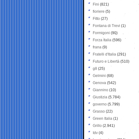
Fini
(821)
fioriere
(5)
Fitto
(27)
Fontana di Trevi
(1)
Formigoni
(90)
Forza Italia
(596)
frana
(9)
Fratelli d'Italia
(291)
Futuro e Libertà
(510)
g8
(25)
Gelmini
(68)
Genova
(542)
Giannino
(10)
Giustizia
(5.784)
governo
(5.799)
Grasso
(22)
Green Italia
(1)
Grillo
(2.941)
Idv
(4)