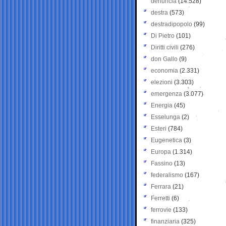
denuncia
(14.528)
destra
(573)
destradipopolo
(99)
Di Pietro
(101)
Diritti civili
(276)
don Gallo
(9)
economia
(2.331)
elezioni
(3.303)
emergenza
(3.077)
Energia
(45)
Esselunga
(2)
Esteri
(784)
Eugenetica
(3)
Europa
(1.314)
Fassino
(13)
federalismo
(167)
Ferrara
(21)
Ferretti
(6)
ferrovie
(133)
finanziaria
(325)