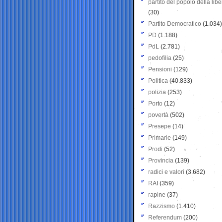
partito del popolo della libe
(30)
Partito Democratico
(1.034)
PD
(1.188)
PdL
(2.781)
pedofilia
(25)
Pensioni
(129)
Politica
(40.833)
polizia
(253)
Porto
(12)
povertà
(502)
Presepe
(14)
Primarie
(149)
Prodi
(52)
Provincia
(139)
radici e valori
(3.682)
RAI
(359)
rapine
(37)
Razzismo
(1.410)
Referendum
(200)