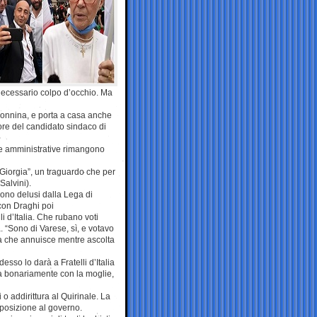
il necessario colpo d’occhio. Ma
donnina, e porta a casa anche
favore del candidato sindaco di
. Le amministrative rimangono
 “Giorgia”, un traguardo che per
Salvini).
icono delusi dalla Lega di
 con Draghi poi
li d’Italia. Che rubano voti
. “Sono di Varese, sì, e votavo
a che annuisce mentre ascolta
desso lo darà a Fratelli d’Italia
a bonariamente con la moglie,
o addirittura al Quirinale. La
opposizione al governo.