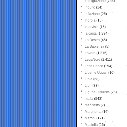
Immigrazione
(734)
indulto
(14)
inflazione
(26)
Ingroia
(15)
Interviste
(16)
la casta
(1.394)
La Destra
(45)
La Sapienza
(5)
Lavoro
(1.316)
LegaNord
(2.411)
Letta Enrico
(154)
Liberi e Uguali
(10)
Libia
(68)
Libri
(33)
Liguria Futurista
(25)
mafia
(543)
manifesto
(7)
Margherita
(16)
Maroni
(171)
Mastella
(16)