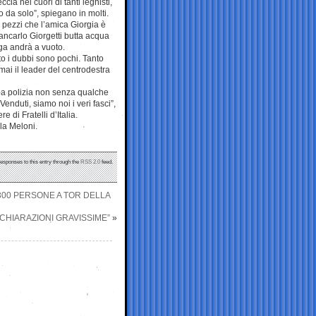
ia nei cuori di tanti leghisti,
so da solo”, spiegano in molti.
e pezzi che l’amica Giorgia è
iancarlo Giorgetti butta acqua
ega andrà a vuoto.
to i dubbi sono pochi. Tanto
mai il leader del centrodestra
lla polizia non senza qualche
enduti, siamo noi i veri fasci”,
 di Fratelli d’Italia.
la Meloni.
responses to this entry through the
RSS 2.0
feed.
 300 PERSONE A TOR DELLA
CHIARAZIONI GRAVISSIME”
»