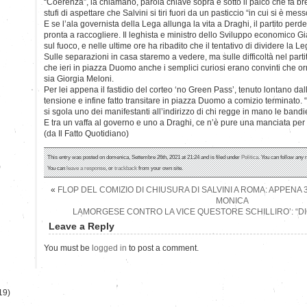
“Coerenza”, la chiamano, parola chiave sopra e sotto il palco che fa brecc
stufi di aspettare che Salvini si tiri fuori da un pasticcio “in cui si è mes
E se l’ala governista della Lega allunga la vita a Draghi, il partito perd
pronta a raccogliere. Il leghista e ministro dello Sviluppo economico G
sul fuoco, e nelle ultime ore ha ribadito che il tentativo di dividere la L
Sulle separazioni in casa staremo a vedere, ma sulle difficoltà nel parti
che ieri in piazza Duomo anche i semplici curiosi erano convinti che or
sia Giorgia Meloni.
Per lei appena il fastidio del corteo ‘no Green Pass’, tenuto lontano da
tensione e infine fatto transitare in piazza Duomo a comizio terminato. “V
si sgola uno dei manifestanti all’indirizzo di chi regge in mano le bandiere
E tra un vaffa al governo e uno a Draghi, ce n’è pure una manciata per 
(da Il Fatto Quotidiano)
This entry was posted on domenica, Settembre 26th, 2021 at 21:24 and is filed under
Politica
. You can follow any 
)
You can
leave a response
, or
trackback
from your own site.
«
FLOP DEL COMIZIO DI CHIUSURA DI SALVINI A ROMA: APPENA
MONICA
LAMORGESE CONTRO LA VICE QUESTORE SCHILLIRO’: “DI
Leave a Reply
You must be
logged in
to post a comment.
19)