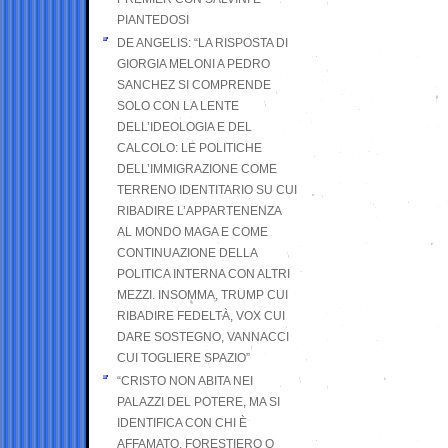
PIANTEDOSI
DE ANGELIS: “LA RISPOSTA DI
GIORGIA MELONI A PEDRO
SANCHEZ SI COMPRENDE
SOLO CON LA LENTE
DELL’IDEOLOGIA E DEL
CALCOLO: LE POLITICHE
DELL’IMMIGRAZIONE COME
TERRENO IDENTITARIO SU CUI
RIBADIRE L’APPARTENENZA
AL MONDO MAGA E COME
CONTINUAZIONE DELLA
POLITICA INTERNA CON ALTRI
MEZZI. INSOMMA, TRUMP CUI
RIBADIRE FEDELTÀ, VOX CUI
DARE SOSTEGNO, VANNACCI
CUI TOGLIERE SPAZIO”
“CRISTO NON ABITA NEI
PALAZZI DEL POTERE, MA SI
IDENTIFICA CON CHI È
AFFAMATO, FORESTIERO O