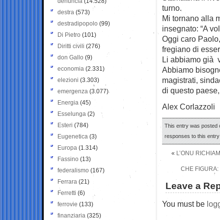
denuncia
(14.528)
turno.
destra
(573)
Mi tornano alla 
destradipopolo
(99)
insegnato: “A vol
Di Pietro
(101)
Oggi caro Paolo, 
Diritti civili
(276)
fregiano di esser
don Gallo
(9)
Li abbiamo già vi
economia
(2.331)
Abbiamo bisogno 
magistrati, sinda
elezioni
(3.303)
di questo paese, 
emergenza
(3.077)
Energia
(45)
Alex Corlazzoli
Esselunga
(2)
Esteri
(784)
This entry was posted o
Eugenetica
(3)
responses to this entr
Europa
(1.314)
«
L’ONU RICHIAM
Fassino
(13)
CHE FIGURA:
federalismo
(167)
Ferrara
(21)
Leave a Rep
Ferretti
(6)
You must be
log
ferrovie
(133)
finanziaria
(325)