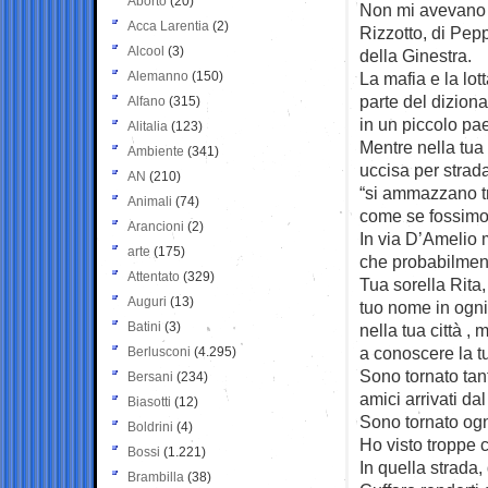
Aborto
(20)
Non mi avevano 
Acca Larentia
(2)
Rizzotto, di Pepp
Alcool
(3)
della Ginestra.
Alemanno
(150)
La mafia e la lot
parte del diziona
Alfano
(315)
in un piccolo pa
Alitalia
(123)
Mentre nella tua
Ambiente
(341)
uccisa per strad
AN
(210)
“si ammazzano tr
Animali
(74)
come se fossimo 
Arancioni
(2)
In via D’Amelio m
arte
(175)
che probabilmente
Attentato
(329)
Tua sorella Rita,
Auguri
(13)
tuo nome in ogni
Batini
(3)
nella tua città 
a conoscere la t
Berlusconi
(4.295)
Sono tornato ta
Bersani
(234)
amici arrivati da
Biasotti
(12)
Sono tornato ogn
Boldrini
(4)
Ho visto troppe c
Bossi
(1.221)
In quella strada,
Brambilla
(38)