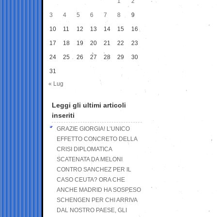
1
2
3
4
5
6
7
8
9
10
11
12
13
14
15
16
17
18
19
20
21
22
23
24
25
26
27
28
29
30
31
« Lug
Leggi gli ultimi articoli
inseriti
GRAZIE GIORGIA! L’UNICO
EFFETTO CONCRETO DELLA
CRISI DIPLOMATICA
SCATENATA DA MELONI
CONTRO SANCHEZ PER IL
CASO CEUTA? ORA CHE
ANCHE MADRID HA SOSPESO
SCHENGEN PER CHI ARRIVA
DAL NOSTRO PAESE, GLI