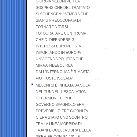
GIORGIA MELONI PER LA
SOSPENSIONE DEL TRATTATO
SI SCHENGEN: “SEMBRA CHE
SIA PIÙ PREOCCUPATA DI
TORNARE A FARSI
FOTOGRAFARE CON TRUMP
CHE DI DIFENDERE GLI
INTERESSI EUROPEI. STA
IMPORTANDO IN EUROPA
UN’AGENDA POLITICA CHE
MIRA A INDEBOLIRLA
DALL’INTERNO. MA È RIMASTA
PIUTTOSTO ISOLATA”
MELONI SI È INFILATA DA SOLA
NEL TUNNEL. L’ESCALATION
DI TENSIONE CON IL
GOVERNO SPAGNOLO ERA
PREVEDIBILE: TRE GIORNI FA
C’ERA STATO UNO SCONTRO
TRA LA LINEA MORBIDA DI
TAJANI E QUELLA DURA DELLA
PREMIER CON SALVINI E