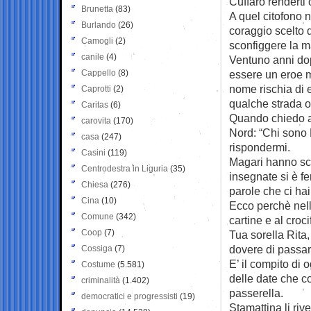
Cuffaro renderti
Brunetta
(83)
A quel citofono 
Burlando
(26)
coraggio scelto d
Camogli
(2)
sconfiggere la m
canile
(4)
Ventuno anni dop
Cappello
(8)
essere un eroe m
nome rischia di e
Caprotti
(2)
qualche strada o
Caritas
(6)
Quando chiedo ai
carovita
(170)
Nord: “Chi sono
casa
(247)
rispondermi.
Casini
(119)
Magari hanno scu
Centrodestra in Liguria
(35)
insegnate si è fe
Chiesa
(276)
parole che ci hai
Cina
(10)
Ecco perchè nell
Comune
(342)
cartine e al croc
Coop
(7)
Tua sorella Rita,
dovere di passar
Cossiga
(7)
E’ il compito di 
Costume
(5.581)
delle date che co
criminalità
(1.402)
passerella.
democratici e progressisti
(19)
Stamattina li riv