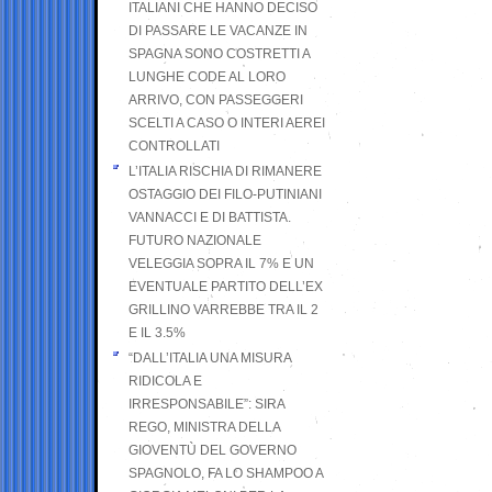
ITALIANI CHE HANNO DECISO
DI PASSARE LE VACANZE IN
SPAGNA SONO COSTRETTI A
LUNGHE CODE AL LORO
ARRIVO, CON PASSEGGERI
SCELTI A CASO O INTERI AEREI
CONTROLLATI
L’ITALIA RISCHIA DI RIMANERE
OSTAGGIO DEI FILO-PUTINIANI
VANNACCI E DI BATTISTA.
FUTURO NAZIONALE
VELEGGIA SOPRA IL 7% E UN
EVENTUALE PARTITO DELL’EX
GRILLINO VARREBBE TRA IL 2
E IL 3.5%
“DALL’ITALIA UNA MISURA
RIDICOLA E
IRRESPONSABILE”: SIRA
REGO, MINISTRA DELLA
GIOVENTÙ DEL GOVERNO
SPAGNOLO, FA LO SHAMPOO A