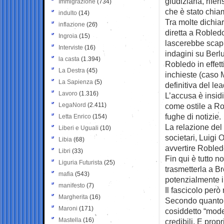
giudiziaria, rifer
Immigrazione
(734)
che è stato chia
indulto
(14)
Tra molte dichiar
inflazione
(26)
diretta a Robledo
Ingroia
(15)
lascerebbe scapp
Interviste
(16)
indagini su Berl
la casta
(1.394)
Robledo in effet
La Destra
(45)
inchieste (caso M
La Sapienza
(5)
definitiva del lea
Lavoro
(1.316)
L’accusa è insid
LegaNord
(2.411)
come ostile a Rob
fughe di notizie.
Letta Enrico
(154)
La relazione del
Liberi e Uguali
(10)
societari, Luigi 
Libia
(68)
avvertire Robled
Libri
(33)
Fin qui è tutto n
Liguria Futurista
(25)
trasmetterla a B
mafia
(543)
potenzialmente 
manifesto
(7)
Il fascicolo però
Margherita
(16)
Secondo quanto h
Maroni
(171)
cosiddetto “model
Mastella
(16)
credibili. E pro