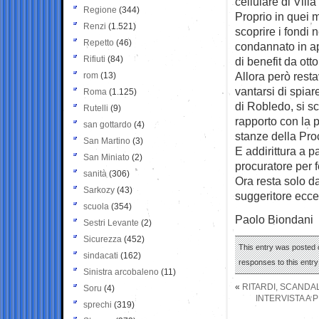
cellulare di Villa
Regione
(344)
Proprio in quei m
Renzi
(1.521)
scoprire i fondi 
Repetto
(46)
condannato in ap
Rifiuti
(84)
di benefit da otto
Allora però rest
rom
(13)
vantarsi di spiar
Roma
(1.125)
di Robledo, si s
Rutelli
(9)
rapporto con la p
san gottardo
(4)
stanze della Pro
San Martino
(3)
E addirittura a pa
San Miniato
(2)
procuratore per 
sanità
(306)
Ora resta solo d
Sarkozy
(43)
suggeritore ecce
scuola
(354)
Paolo Biondani
Sestri Levante
(2)
Sicurezza
(452)
This entry was posted 
sindacati
(162)
responses to this entr
Sinistra arcobaleno
(11)
«
RITARDI, SCANDAL
Soru
(4)
INTERVISTA A 
sprechi
(319)