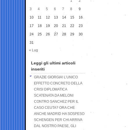
1
2
3
4
5
6
7
8
9
10
11
12
13
14
15
16
17
18
19
20
21
22
23
24
25
26
27
28
29
30
31
« Lug
Leggi gli ultimi articoli
inseriti
GRAZIE GIORGIA! L’UNICO
EFFETTO CONCRETO DELLA
CRISI DIPLOMATICA
SCATENATA DA MELONI
CONTRO SANCHEZ PER IL
CASO CEUTA? ORA CHE
ANCHE MADRID HA SOSPESO
SCHENGEN PER CHI ARRIVA
DAL NOSTRO PAESE, GLI