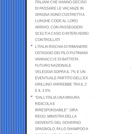
ITALIANI CHE HANNO DECISO
DI PASSARE LE VACANZE IN
SPAGNA SONO COSTRETTI A
LUNGHE CODE AL LORO
ARRIVO, CON PASSEGGERI
SCELTI A CASO O INTERI AEREI
CONTROLLATI
L’ITALIA RISCHIA DI RIMANERE
OSTAGGIO DEI FILO-PUTINIANI
VANNACCI E DI BATTISTA.
FUTURO NAZIONALE
VELEGGIA SOPRA IL 7% E UN
EVENTUALE PARTITO DELL’EX
GRILLINO VARREBBE TRA IL 2
E IL 3.5%
“DALL’ITALIA UNA MISURA
RIDICOLA E
IRRESPONSABILE”: SIRA
REGO, MINISTRA DELLA
GIOVENTÙ DEL GOVERNO
SPAGNOLO, FA LO SHAMPOO A