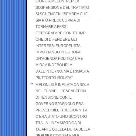
GIORGIA MELONI PER LA
SOSPENSIONE DEL TRATTATO
SI SCHENGEN: “SEMBRA CHE
SIA PIÙ PREOCCUPATA DI
TORNARE A FARSI
FOTOGRAFARE CON TRUMP
CHE DI DIFENDERE GLI
INTERESSI EUROPEI. STA
IMPORTANDO IN EUROPA
UN’AGENDA POLITICA CHE
MIRA A INDEBOLIRLA
DALL’INTERNO. MA È RIMASTA
PIUTTOSTO ISOLATA”
MELONI SI È INFILATA DA SOLA
NEL TUNNEL. L’ESCALATION
DI TENSIONE CON IL
GOVERNO SPAGNOLO ERA
PREVEDIBILE: TRE GIORNI FA
C’ERA STATO UNO SCONTRO
TRA LA LINEA MORBIDA DI
TAJANI E QUELLA DURA DELLA
PREMIER CON SALVINI E