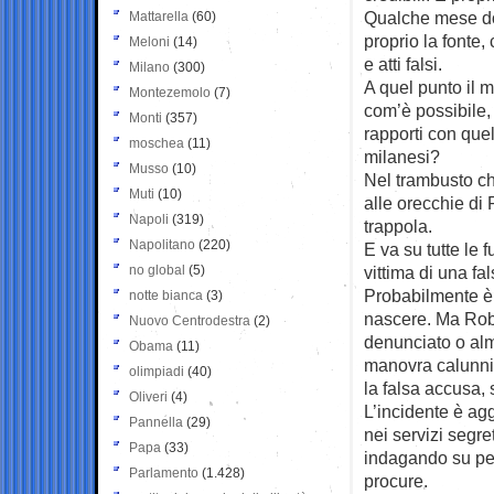
Qualche mese dop
Mattarella
(60)
proprio la fonte,
Meloni
(14)
e atti falsi.
Milano
(300)
A quel punto il m
Montezemolo
(7)
com’è possibile, 
Monti
(357)
rapporti con quel
moschea
(11)
milanesi?
Musso
(10)
Nel trambusto che
Muti
(10)
alle orecchie di
Napoli
(319)
trappola.
Napolitano
(220)
E va su tutte le f
no global
(5)
vittima di una fa
Probabilmente è p
notte bianca
(3)
nascere. Ma Robl
Nuovo Centrodestra
(2)
denunciato o alm
Obama
(11)
manovra calunnia
olimpiadi
(40)
la falsa accusa,
Oliveri
(4)
L’incidente è ag
Pannella
(29)
nei servizi segre
Papa
(33)
indagando su per
Parlamento
(1.428)
procure.