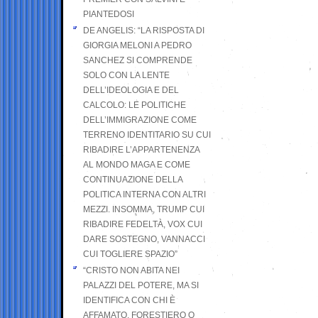
PIANTEDOSI
DE ANGELIS: “LA RISPOSTA DI
GIORGIA MELONI A PEDRO
SANCHEZ SI COMPRENDE
SOLO CON LA LENTE
DELL’IDEOLOGIA E DEL
CALCOLO: LE POLITICHE
DELL’IMMIGRAZIONE COME
TERRENO IDENTITARIO SU CUI
RIBADIRE L’APPARTENENZA
AL MONDO MAGA E COME
CONTINUAZIONE DELLA
POLITICA INTERNA CON ALTRI
MEZZI. INSOMMA, TRUMP CUI
RIBADIRE FEDELTÀ, VOX CUI
DARE SOSTEGNO, VANNACCI
CUI TOGLIERE SPAZIO”
“CRISTO NON ABITA NEI
PALAZZI DEL POTERE, MA SI
IDENTIFICA CON CHI È
AFFAMATO, FORESTIERO O