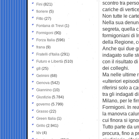
scontro tra perso
Fini
(821)
cariche di verti
fioriere
(5)
Non tutte le cart
Fitto
(27)
Nella sua denun
Fontana di Trevi
(1)
segreta, quella c
Formigoni
(90)
formigoniani di I
Forza Italia
(596)
della Regione, c
frana
(9)
Anche qui due gr
Fratelli d'Italia
(291)
indagato sulle s
con il risultato d
Futuro e Libertà
(510)
dei colleghi.
g8
(25)
Ma nelle ultime 
Gelmini
(68)
«ulteriori episo
Genova
(542)
riferirsi solo a 
Giannino
(10)
tra gli indagati 
Giustizia
(5.784)
Milano, per le fi
governo
(5.799)
Formigoni. In real
Grasso
(22)
la manovra calunn
Green Italia
(1)
cui finora si ign
Grillo
(2.941)
Tutto parte da un
procura, fino a 
Idv
(4)