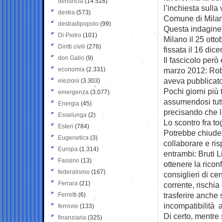
denuncia
(14.528)
l’inchiesta sulla
destra
(573)
Comune di Milano
destradipopolo
(99)
Questa indagine 
Di Pietro
(101)
Milano il 25 otto
Diritti civili
(276)
fissata il 16 dic
don Gallo
(9)
Il fascicolo però
economia
(2.331)
marzo 2012: Robl
aveva pubblicato 
elezioni
(3.303)
Pochi giorni più 
emergenza
(3.077)
assumendosi tutt
Energia
(45)
precisando che l
Esselunga
(2)
Lo scontro fra t
Esteri
(784)
Potrebbe chiuders
Eugenetica
(3)
collaborare e ris
Europa
(1.314)
entrambi: Bruti L
Fassino
(13)
ottenere la rico
federalismo
(167)
consiglieri di c
Ferrara
(21)
corrente, rischia
trasferire anche
Ferretti
(6)
incompatibilità 
ferrovie
(133)
Di certo, mentre 
finanziaria
(325)