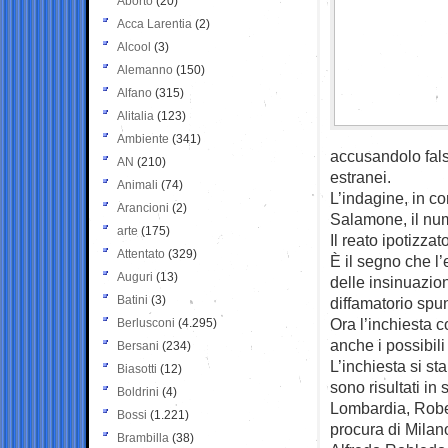
Aborto
(20)
Acca Larentia
(2)
Alcool
(3)
Alemanno
(150)
Alfano
(315)
Alitalia
(123)
Ambiente
(341)
accusandolo falsa
AN
(210)
estranei.
Animali
(74)
L’indagine, in c
Arancioni
(2)
Salamone, il num
arte
(175)
Il reato ipotizza
Attentato
(329)
È il segno che l’
Auguri
(13)
delle insinuazion
Batini
(3)
diffamatorio spun
Ora l’inchiesta c
Berlusconi
(4.295)
anche i possibil
Bersani
(234)
L’inchiesta si s
Biasotti
(12)
sono risultati in
Boldrini
(4)
Lombardia, Rober
Bossi
(1.221)
procura di Milan
Brambilla
(38)