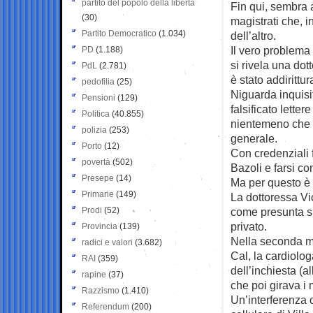
partito del popolo della libertà
Fin qui, sembra 
(30)
magistrati che, 
Partito Democratico
(1.034)
dell’altro.
Il vero problema
PD
(1.188)
si rivela una dot
PdL
(2.781)
è stato addirittu
pedofilia
(25)
Niguarda inquisi
Pensioni
(129)
falsificato letter
Politica
(40.855)
nientemeno che a
polizia
(253)
generale.
Porto
(12)
Con credenziali f
povertà
(502)
Bazoli e farsi c
Presepe
(14)
Ma per questo è 
Primarie
(149)
La dottoressa Vic
Prodi
(52)
come presunta sp
privato.
Provincia
(139)
Nella seconda m
radici e valori
(3.682)
Cal, la cardiologa
RAI
(359)
dell’inchiesta (a
rapine
(37)
che poi girava i
Razzismo
(1.410)
Un’interferenza 
Referendum
(200)