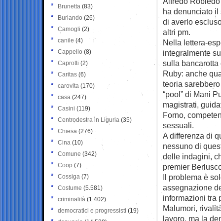
Alfredo Robledo 
Brunetta
(83)
ha denunciato il
Burlando
(26)
di averlo esclus
Camogli
(2)
altri pm.
canile
(4)
Nella lettera-es
Cappello
(8)
integralmente su
sulla bancarotta
Caprotti
(2)
Ruby: anche quan
Caritas
(6)
teoria sarebbero 
carovita
(170)
“pool” di Mani Pul
casa
(247)
magistrati, guida
Casini
(119)
Forno, competenti
Centrodestra in Liguria
(35)
sessuali.
Chiesa
(276)
A differenza di q
Cina
(10)
nessuno di quest
Comune
(342)
delle indagini, 
Coop
(7)
premier Berluscon
Il problema è sol
Cossiga
(7)
assegnazione del
Costume
(5.581)
informazioni tra
criminalità
(1.402)
Malumori, rivali
democratici e progressisti
(19)
lavoro, ma la de