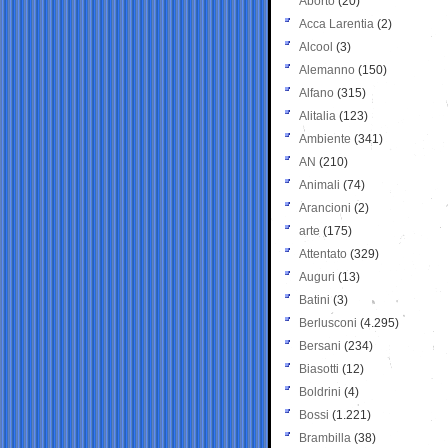
Aborto
(20)
Acca Larentia
(2)
Alcool
(3)
Alemanno
(150)
Alfano
(315)
Alitalia
(123)
Ambiente
(341)
AN
(210)
Animali
(74)
Arancioni
(2)
arte
(175)
Attentato
(329)
Auguri
(13)
Batini
(3)
Berlusconi
(4.295)
Bersani
(234)
Biasotti
(12)
Boldrini
(4)
Bossi
(1.221)
Brambilla
(38)