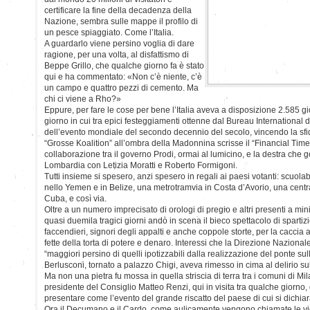
certificare la fine della decadenza della
Nazione, sembra sulle mappe il profilo di
un pesce spiaggiato. Come l’Italia.
A guardarlo viene persino voglia di dare
ragione, per una volta, al disfattismo di
Beppe Grillo, che qualche giorno fa è stato
qui e ha commentato: «Non c’è niente, c’è
un campo e quattro pezzi di cemento. Ma
chi ci viene a Rho?»
Eppure, per fare le cose per bene l’Italia aveva a disposizione 2.585 gi
giorno in cui tra epici festeggiamenti ottenne dal Bureau International
dell’evento mondiale del secondo decennio del secolo, vincendo la sf
“Grosse Koalition” all’ombra della Madonnina scrisse il “Financial Ti
collaborazione tra il governo Prodi, ormai al lumicino, e la destra che 
Lombardia con Letizia Moratti e Roberto Formigoni.
Tutti insieme si spesero, anzi spesero in regali ai paesi votanti: scuola
nello Yemen e in Belize, una metrotramvia in Costa d’Avorio, una central
Cuba, e così via.
Oltre a un numero imprecisato di orologi di pregio e altri presenti a mi
quasi duemila tragici giorni andò in scena il bieco spettacolo di spartizione
faccendieri, signori degli appalti e anche coppole storte, per la caccia a
fette della torta di potere e denaro. Interessi che la Direzione Nazionale
“maggiori persino di quelli ipotizzabili dalla realizzazione del ponte sul
Berlusconi, tornato a palazzo Chigi, aveva rimesso in cima al delirio s
Ma non una pietra fu mossa in quella striscia di terra tra i comuni di M
presidente del Consiglio Matteo Renzi, qui in visita tra qualche giorn
presentare come l’evento del grande riscatto del paese di cui si dichiara
Ora il Decumano e il Cardo, come aulicamente vengono chiamate le vie