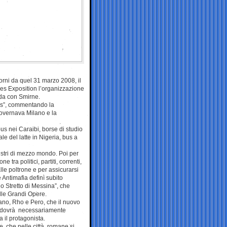
orni da quel 31 marzo 2008, il
 des Exposition l’organizzazione
ida con Smirne.
mes”, commentando la
governava Milano e la
bus nei Caraibi, borse di studio
e del latte in Nigeria, bus a
nistri di mezzo mondo. Poi per
 tra politici, partiti, correnti,
lle poltrone e per assicurarsi
 Antimafia definì subito
lo Stretto di Messina”, che
ulle Grandi Opere.
ilano, Rho e Pero, che il nuovo
o, dovrà necessariamente
 il protagonista.
, che nelle città romane si