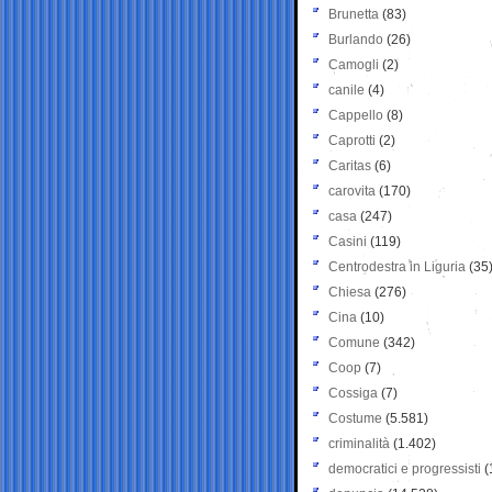
Brunetta
(83)
Burlando
(26)
Camogli
(2)
canile
(4)
Cappello
(8)
Caprotti
(2)
Caritas
(6)
carovita
(170)
casa
(247)
Casini
(119)
Centrodestra in Liguria
(35
Chiesa
(276)
Cina
(10)
Comune
(342)
Coop
(7)
Cossiga
(7)
Costume
(5.581)
criminalità
(1.402)
democratici e progressisti
(