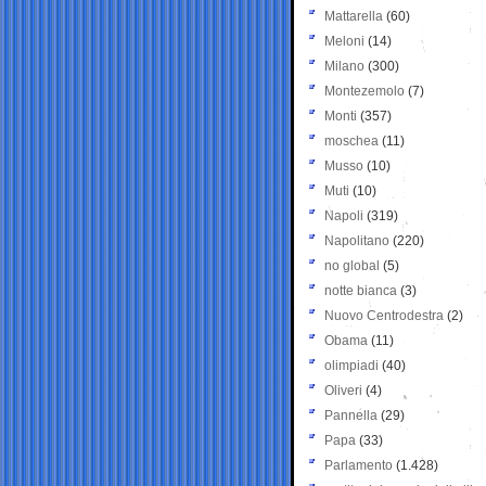
Mattarella
(60)
Meloni
(14)
Milano
(300)
Montezemolo
(7)
Monti
(357)
moschea
(11)
Musso
(10)
Muti
(10)
Napoli
(319)
Napolitano
(220)
no global
(5)
notte bianca
(3)
Nuovo Centrodestra
(2)
Obama
(11)
olimpiadi
(40)
Oliveri
(4)
Pannella
(29)
Papa
(33)
Parlamento
(1.428)