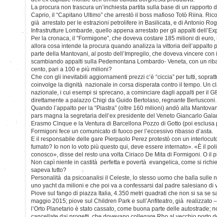
La procura non trascura un’inchiesta partita sulla base di un rapporto 
Caprio, il “Capitano Ultimo” che arrestò il boss mafioso Totò Riina. Ric
già arrestato per le estrazioni petrolifere in Basilicata, e di Antonio Rogn
Infrastrutture Lombarde, quello appena arrestato per gli appalti dell’Ex
Per la cronaca, il “Formigone”, che doveva costare 185 milioni di euro, 
allora cosa intende la procura quando analizza la vittoria dell’appalto p
parte della Mantovani, al posto dell’Impregilo, che doveva vincere con il
scambiando appalti sulla Pedemontana Lombardo- Veneta, con un ribass
cento, pari a 100 e più milioni?
Che con gli inevitabili aggiornamenti prezzi c’è “ciccia” per tutti, sopra
coinvolge la dignità nazionale in corsa disperata contro il tempo. Un cl
nazionale, i cui esempi si sprecano, a cominciare dagli appalti per il G
direttamente a palazzo Chigi da Guido Bertolaso, regnante Berlusconi.
Quando l’appalto per la “Piastra” (oltre 160 milioni) andò alla Mantovan
pars magna la segretaria dell’ex presidente del Veneto Giancarlo Galan
Erasmo Cinque e la Ventura di Barcellona Pozzo di Gotto (poi esclusa p
Formigoni fece un comunicato di fuoco per l’eccessivo ribasso d’asta.
E il responsabile delle gare Pierpaolo Perez protestò con un interlocut
fumato? Io non lo voto più questo qui, deve essere internato». «È il poli
conosco», disse del resto una volta Ciriaco De Mita di Formigoni. O il più 
Non capì niente in castità perfetta e povertà evangelica, come si rich
sapeva tutto?
Personalità da psicoanalisi il Celeste, lo stesso uomo che balla sulle 
uno yacht da milioni e che poi va a confessarsi dal padre salesiano di 
Piove sul fango di piazza Italia, 4.350 metri quadrati che non si sa se s
maggio 2015; piove sul Children Park e sull’Anfiteatro, già realizzato –
l’Orto Planetario è stato cassato, come buona parte delle autostrade; n
cancellate dai progetti, che dovevano collegare Rho al vecchio porto de