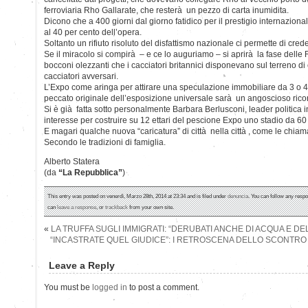
ferroviaria Rho Gallarate, che resterà un pezzo di carta inumidita.
Dicono che a 400 giorni dal giorno fatidico per il prestigio internaziona
al 40 per cento dell’opera.
Soltanto un rifiuto risoluto del disfattismo nazionale ci permette di crede
Se il miracolo si compirà – e ce lo auguriamo – si aprirà la fase delle 
bocconi olezzanti che i cacciatori britannici disponevano sul terreno di c
cacciatori avversari.
L’Expo come aringa per attirare una speculazione immobiliare da 3 o 40
peccato originale dell’esposizione universale sarà un angoscioso rico
Si è già fatta sotto personalmente Barbara Berlusconi, leader politica 
interesse per costruire su 12 ettari del pescione Expo uno stadio da 60 
E magari qualche nuova “caricatura” di città nella città , come le chiama
Secondo le tradizioni di famiglia.
Alberto Statera
(da
“La Repubblica”
)
This entry was posted on venerdì, Marzo 28th, 2014 at 23:34 and is filed under
denuncia
. You can follow any respo
can
leave a response
, or
trackback
from your own site.
«
LA TRUFFA SUGLI IMMIGRATI: “DERUBATI ANCHE DI ACQUA E DE
“INCASTRATE QUEL GIUDICE”: I RETROSCENA DELLO SCONTRO
Leave a Reply
You must be
logged in
to post a comment.