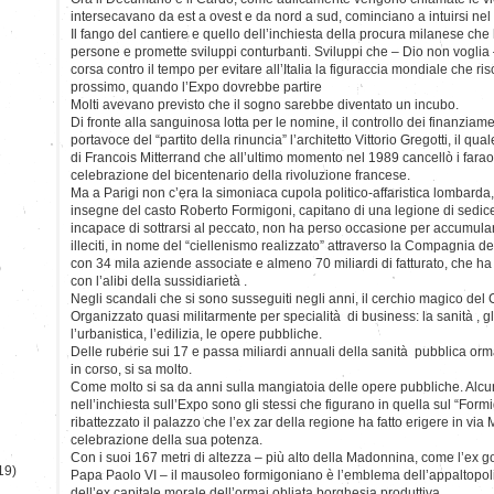
intersecavano da est a ovest e da nord a sud, cominciano a intuirsi nel
Il fango del cantiere e quello dell’inchiesta della procura milanese che 
persone e promette sviluppi conturbanti. Sviluppi che – Dio non voglia
corsa contro il tempo per evitare all’Italia la figuraccia mondiale che r
prossimo, quando l’Expo dovrebbe partire
Molti avevano previsto che il sogno sarebbe diventato un incubo.
Di fronte alla sanguinosa lotta per le nomine, il controllo dei finanziamen
portavoce del “partito della rinuncia” l’architetto Vittorio Gregotti, il qu
di Francois Mitterrand che all’ultimo momento nel 1989 cancellò i faraon
celebrazione del bicentenario della rivoluzione francese.
Ma a Parigi non c’era la simoniaca cupola politico-affaristica lombarda, 
insegne del casto Roberto Formigoni, capitano di una legione di sedicen
incapace di sottrarsi al peccato, non ha perso occasione per accumul
illeciti, in nome del “ciellenismo realizzato” attraverso la Compagnia d
con 34 mila aziende associate e almeno 70 miliardi di fatturato, che ha 
)
con l’alibi della sussidiarietà .
Negli scandali che si sono susseguiti negli anni, il cerchio magico del 
Organizzato quasi militarmente per specialità di business: la sanità , gl
l’urbanistica, l’edilizia, le opere pubbliche.
Delle ruberie sui 17 e passa miliardi annuali della sanità pubblica orma
in corso, si sa molto.
Come molto si sa da anni sulla mangiatoia delle opere pubbliche. Alcu
nell’inchiesta sull’Expo sono gli stessi che figurano in quella sul “Form
ribattezzato il palazzo che l’ex zar della regione ha fatto erigere in vi
celebrazione della sua potenza.
Con i suoi 167 metri di altezza – più alto della Madonnina, come l’ex 
19)
Papa Paolo VI – il mausoleo formigoniano è l’emblema dell’appaltopol
dell’ex capitale morale dell’ormai obliata borghesia produttiva.