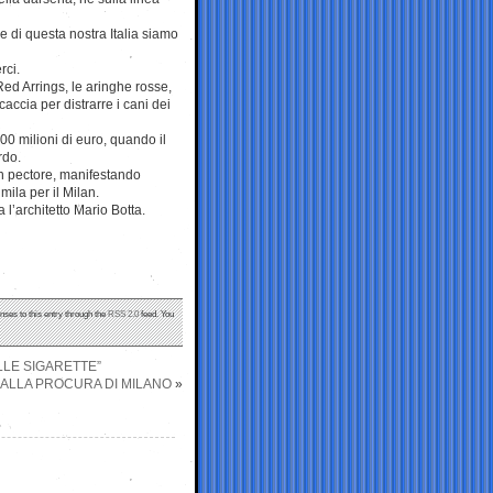
le di questa nostra Italia siamo
rci.
Red Arrings, le aringhe rosse,
accia per distrarre i cani dei
0 milioni di euro, quando il
rdo.
in pectore, manifestando
mila per il Milan.
 l’architetto Mario Botta.
nses to this entry through the
RSS 2.0
feed. You
LLE SIGARETTE”
 ALLA PROCURA DI MILANO
»