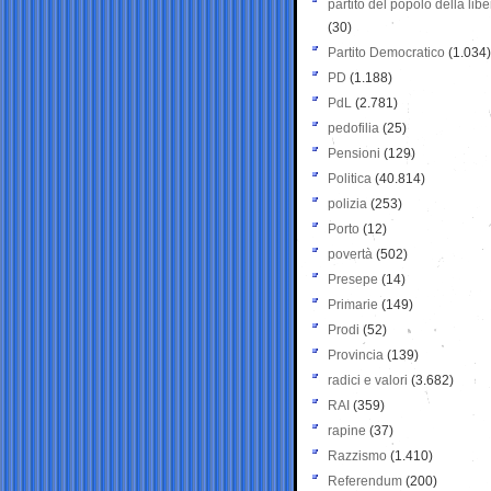
partito del popolo della libe
(30)
Partito Democratico
(1.034)
PD
(1.188)
PdL
(2.781)
pedofilia
(25)
Pensioni
(129)
Politica
(40.814)
polizia
(253)
Porto
(12)
povertà
(502)
Presepe
(14)
Primarie
(149)
Prodi
(52)
Provincia
(139)
radici e valori
(3.682)
RAI
(359)
rapine
(37)
Razzismo
(1.410)
Referendum
(200)