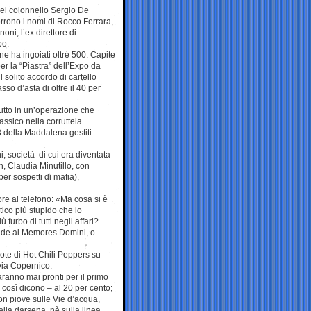
del colonnello Sergio De
orrono i nomi di Rocco Ferrara,
oni, l’ex direttore di
po.
ne ha ingoiati oltre 500. Capite
er la “Piastra” dell’Expo da
 solito accordo di cartello
o d’asta di oltre il 40 per
ttutto in un’operazione che
assico nella corruttela
8 della Maddalena gestiti
i, società di cui era diventata
, Claudia Minutillo, con
er sospetti di mafia),
ore al telefono: «Ma cosa si è
tico più stupido che io
furbo di tutti negli affari?
iede ai Memores Domini, o
note di Hot Chili Peppers su
via Copernico.
aranno mai pronti per il primo
 così dicono – al 20 per cento;
on piove sulle Vie d’acqua,
lla darsena, nè sulla linea