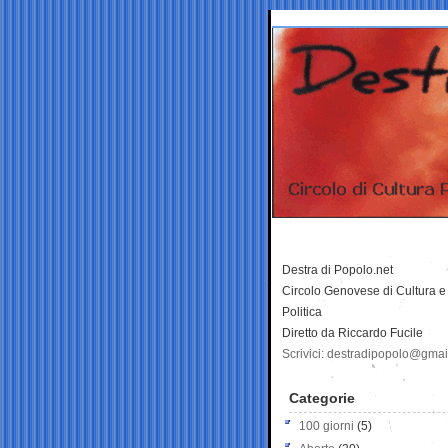
Destra di Popolo.net
Circolo Genovese di Cultura e
Politica
Diretto da Riccardo Fucile
Scrivici: destradipopolo@gma
Categorie
100 giorni
(5)