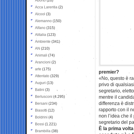
Aborto
(20)
Acca Larentia
(2)
Alcool
(3)
Alemanno
(150)
Alfano
(315)
Alitalia
(123)
Ambiente
(341)
AN
(210)
Animali
(74)
Arancioni
(2)
arte
(175)
premier?
Attentato
(329)
«No, questo è ra
Auguri
(13)
privo di qualsias
Batini
(3)
segretario, elett
mentre il candid
Berlusconi
(4.295)
differenza è dist
Bersani
(234)
rapporto con il n
Biasotti
(12)
non l’idea che il
Boldrini
(4)
segretario del p
Bossi
(1.221)
È la prima volta 
Brambilla
(38)