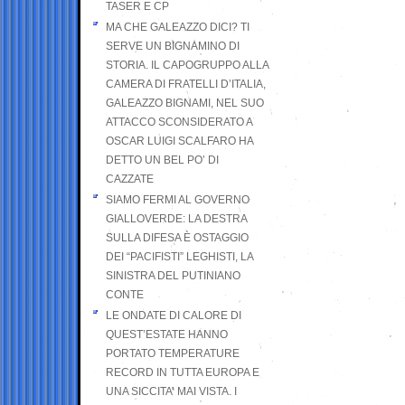
TASER E CP
MA CHE GALEAZZO DICI? TI
SERVE UN BIGNAMINO DI
STORIA. IL CAPOGRUPPO ALLA
CAMERA DI FRATELLI D’ITALIA,
GALEAZZO BIGNAMI, NEL SUO
ATTACCO SCONSIDERATO A
OSCAR LUIGI SCALFARO HA
DETTO UN BEL PO’ DI
CAZZATE
SIAMO FERMI AL GOVERNO
GIALLOVERDE: LA DESTRA
SULLA DIFESA È OSTAGGIO
DEI “PACIFISTI” LEGHISTI, LA
SINISTRA DEL PUTINIANO
CONTE
LE ONDATE DI CALORE DI
QUEST’ESTATE HANNO
PORTATO TEMPERATURE
RECORD IN TUTTA EUROPA E
UNA SICCITA’ MAI VISTA. I