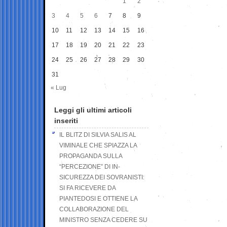
1
2
3
4
5
6
7
8
9
10
11
12
13
14
15
16
17
18
19
20
21
22
23
24
25
26
27
28
29
30
31
« Lug
Leggi gli ultimi articoli
inseriti
IL BLITZ DI SILVIA SALIS AL
VIMINALE CHE SPIAZZA LA
PROPAGANDA SULLA
“PERCEZIONE” DI IN-
SICUREZZA DEI SOVRANISTI:
SI FA RICEVERE DA
PIANTEDOSI E OTTIENE LA
COLLABORAZIONE DEL
MINISTRO SENZA CEDERE SU