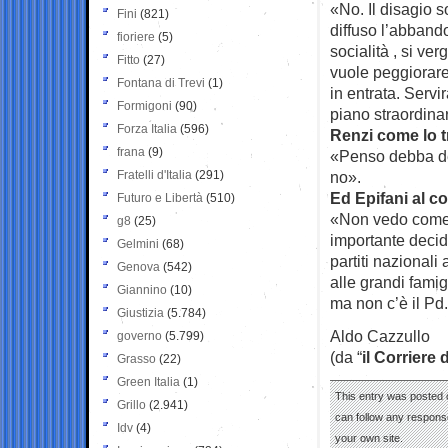
«No. Il disagio s
Fini
(821)
diffuso l’abbando
fioriere
(5)
socialità , si ve
Fitto
(27)
vuole peggiorare
Fontana di Trevi
(1)
in entrata. Servi
Formigoni
(90)
piano straordinar
Forza Italia
(596)
Renzi come lo 
frana
(9)
«Penso debba dec
Fratelli d'Italia
(291)
no».
Ed Epifani al c
Futuro e Libertà
(510)
«Non vedo come g
g8
(25)
importante decid
Gelmini
(68)
partiti nazional
Genova
(542)
alle grandi famig
Giannino
(10)
ma non c’è il Pd
Giustizia
(5.784)
Aldo Cazzullo
governo
(5.799)
(da “
il Corriere 
Grasso
(22)
Green Italia
(1)
This entry was posted o
Grillo
(2.941)
can follow any response
Idv
(4)
your own site.