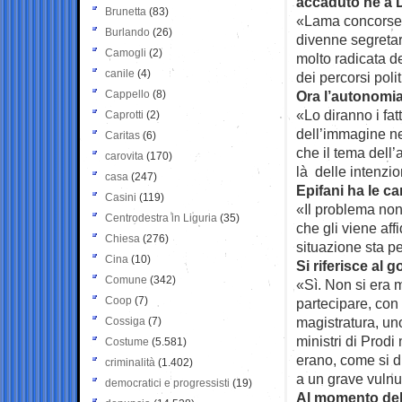
accaduto nè a D
Brunetta
(83)
«Lama concorse a
Burlando
(26)
divenne segretar
Camogli
(2)
molto radicata de
canile
(4)
dei percorsi polit
Cappello
(8)
Ora l’autonomia
«Lo diranno i fat
Caprotti
(2)
dell’immagine nei
Caritas
(6)
che il tema dell’
carovita
(170)
là delle intenzi
casa
(247)
Epifani ha le ca
Casini
(119)
«Il problema non 
Centrodestra in Liguria
(35)
che gli viene affi
Chiesa
(276)
situazione sta pe
Cina
(10)
Si riferisce al 
Comune
(342)
«Sì. Non si era m
Coop
(7)
partecipare, con 
magistratura, uno
Cossiga
(7)
ministri di Prodi
Costume
(5.581)
erano, come si d
criminalità
(1.402)
a un grave vulnu
democratici e progressisti
(19)
Al momento del 