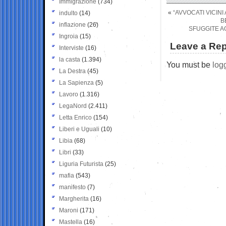
Immigrazione
(734)
«
“AVVOCATI VICIN
indulto
(14)
B
inflazione
(26)
SFUGGITE AG
Ingroia
(15)
Leave a Rep
Interviste
(16)
la casta
(1.394)
You must be
log
La Destra
(45)
La Sapienza
(5)
Lavoro
(1.316)
LegaNord
(2.411)
Letta Enrico
(154)
Liberi e Uguali
(10)
Libia
(68)
Libri
(33)
Liguria Futurista
(25)
mafia
(543)
manifesto
(7)
Margherita
(16)
Maroni
(171)
Mastella
(16)