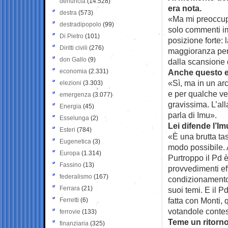
denuncia
(14.528)
era nota.
destra
(573)
«Ma mi preoccupa
destradipopolo
(99)
solo commenti im
Di Pietro
(101)
posizione forte: 
Diritti civili
(276)
maggioranza per 
don Gallo
(9)
dalla scansione 
economia
(2.331)
Anche questo e
«Sì, ma in un ar
elezioni
(3.303)
e per qualche ve
emergenza
(3.077)
gravissima. L’all
Energia
(45)
parla di Imu».
Esselunga
(2)
Lei difende l’I
Esteri
(784)
«È una brutta ta
Eugenetica
(3)
modo possibile. A
Europa
(1.314)
Purtroppo il Pd 
Fassino
(13)
provvedimenti eff
federalismo
(167)
condizionamento
Ferrara
(21)
suoi temi. E il P
fatta con Monti, 
Ferretti
(6)
votandole contes
ferrovie
(133)
Teme un ritorno 
finanziaria
(325)