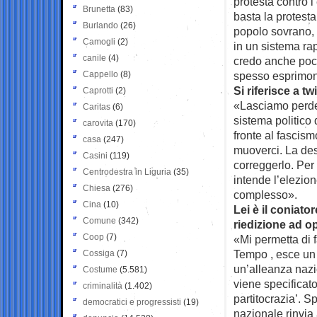
protesta contro 
Brunetta
(83)
basta la protest
Burlando
(26)
popolo sovrano, 
Camogli
(2)
in un sistema ra
canile
(4)
credo anche poco
Cappello
(8)
spesso esprimo
Si riferisce a tw
Caprotti
(2)
«Lasciamo perder
Caritas
(6)
sistema politico
carovita
(170)
fronte al fascis
casa
(247)
muoverci. La de
Casini
(119)
correggerlo. Per
Centrodestra in Liguria
(35)
intende l’elezio
Chiesa
(276)
complesso».
Cina
(10)
Lei è il coniat
Comune
(342)
riedizione ad o
Coop
(7)
«Mi permetta di f
Tempo , esce un 
Cossiga
(7)
un’alleanza nazio
Costume
(5.581)
viene specificato
criminalità
(1.402)
partitocrazia’. S
democratici e progressisti
(19)
nazionale rinvia 