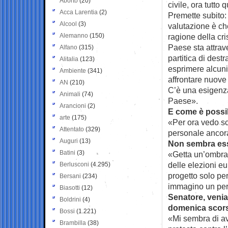
Aborto
(20)
civile, ora tutto
Acca Larentia
(2)
Premette subito:
Alcool
(3)
valutazione è che
Alemanno
(150)
ragione della cr
Paese sta attrav
Alfano
(315)
partitica di dest
Alitalia
(123)
esprimere alcuni 
Ambiente
(341)
affrontare nuove 
AN
(210)
C’è una esigenza
Animali
(74)
Paese».
Arancioni
(2)
E come è possi
arte
(175)
«Per ora vedo sc
Attentato
(329)
personale ancora 
Auguri
(13)
Non sembra es
Batini
(3)
«Getta un’ombra s
delle elezioni eu
Berlusconi
(4.295)
progetto solo pe
Bersani
(234)
immagino un per
Biasotti
(12)
Senatore, venia
Boldrini
(4)
domenica scors
Bossi
(1.221)
«Mi sembra di av
Brambilla
(38)