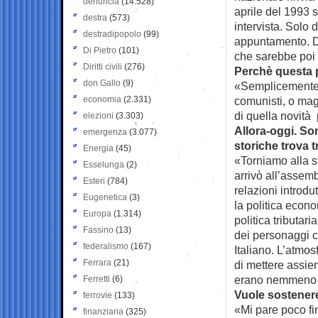
denuncia
(14.528)
aprile del 1993 s
destra
(573)
intervista. Solo
destradipopolo
(99)
appuntamento. Di
Di Pietro
(101)
che sarebbe poi 
Diritti civili
(276)
Perchè questa 
don Gallo
(9)
«Semplicemente p
economia
(2.331)
comunisti, o maga
di quella novità 
elezioni
(3.303)
Allora-oggi. So
emergenza
(3.077)
storiche trova tr
Energia
(45)
«Torniamo alla st
Esselunga
(2)
arrivò all’assem
Esteri
(784)
relazioni introdut
Eugenetica
(3)
la politica econ
Europa
(1.314)
politica tributar
Fassino
(13)
dei personaggi c
federalismo
(167)
Italiano. L’atmos
Ferrara
(21)
di mettere assie
erano nemmeno im
Ferretti
(6)
Vuole sostenere
ferrovie
(133)
«Mi pare poco fin
finanziaria
(325)