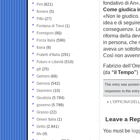
fondativo di An».
Fini
(821)
Come giudica in
fioriere
(5)
«Non le giudico. 
Fitto
(27)
idea e di seguir
Fontana di Trevi
(1)
conseguenze. Le 
Formigoni
(90)
riforma della dev
Forza Italia
(596)
in persona, che 
frana
(9)
aveva un sottofo
Fratelli d'Italia
(291)
Così non avvenn
Futuro e Libertà
(510)
Fabrizio dell’Ore
g8
(25)
(da
“il Tempo”
)
Gelmini
(68)
Genova
(542)
This entry was posted 
Giannino
(10)
responses to this entr
Giustizia
(5.784)
«
L’OFFICINA DEL
governo
(5.799)
Grasso
(22)
Leave a Rep
Green Italia
(1)
Grillo
(2.941)
You must be
log
Idv
(4)