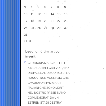
1
2
3
4
5
6
7
8
9
10
11
12
13
14
15
16
17
18
19
20
21
22
23
24
25
26
27
28
29
30
31
« Lug
Leggi gli ultimi articoli
inseriti
CERIMONIA MARCINELLE, I
SINDACATI BELGI SI VOLTANO
DI SPALLE AL DISCORSO DI LA
RUSSA: “NON VOGLIAMO CHE
LAVORATORI IMMIGRATI
ITALIANI CHE SONO MORTI
NEL NOSTRO PAESE SIANO
COMMEMORATI DA UN
ESTREMISTA DI DESTRA”