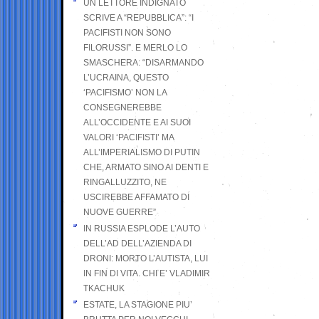
UN LETTORE INDIGNATO
SCRIVE A “REPUBBLICA”: “I
PACIFISTI NON SONO
FILORUSSI”. E MERLO LO
SMASCHERA: “DISARMANDO
L’UCRAINA, QUESTO
‘PACIFISMO’ NON LA
CONSEGNEREBBE
ALL’OCCIDENTE E AI SUOI
VALORI ‘PACIFISTI’ MA
ALL’IMPERIALISMO DI PUTIN
CHE, ARMATO SINO AI DENTI E
RINGALLUZZITO, NE
USCIREBBE AFFAMATO DI
NUOVE GUERRE”
IN RUSSIA ESPLODE L’AUTO
DELL’AD DELL’AZIENDA DI
DRONI: MORTO L’AUTISTA, LUI
IN FIN DI VITA. CHI E’ VLADIMIR
TKACHUK
ESTATE, LA STAGIONE PIU’