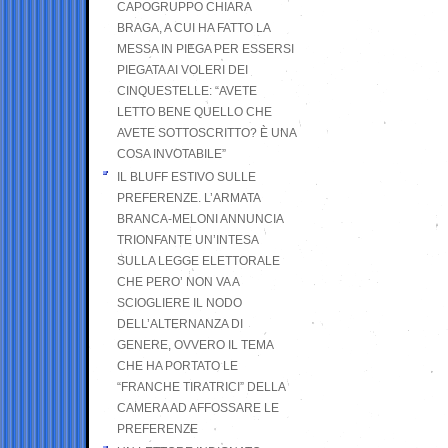
CAPOGRUPPO CHIARA
BRAGA, A CUI HA FATTO LA
MESSA IN PIEGA PER ESSERSI
PIEGATA AI VOLERI DEI
CINQUESTELLE: “AVETE
LETTO BENE QUELLO CHE
AVETE SOTTOSCRITTO? È UNA
COSA INVOTABILE”
IL BLUFF ESTIVO SULLE
PREFERENZE. L’ARMATA
BRANCA-MELONI ANNUNCIA
TRIONFANTE UN’INTESA
SULLA LEGGE ELETTORALE
CHE PERO’ NON VA A
SCIOGLIERE IL NODO
DELL’ALTERNANZA DI
GENERE, OVVERO IL TEMA
CHE HA PORTATO LE
“FRANCHE TIRATRICI” DELLA
CAMERA AD AFFOSSARE LE
PREFERENZE