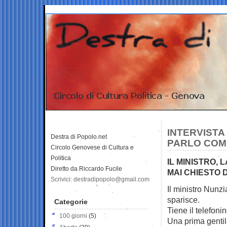
INTERVISTA
Destra di Popolo.net
PARLO COME
Circolo Genovese di Cultura e
Politica
IL MINISTRO, 
Diretto da Riccardo Fucile
MAI CHIESTO 
Scrivici: destradipopolo@gmail.com
Il ministro Nunzi
sparisce.
Categorie
Tiene il telefoni
100 giorni
(5)
Una prima gentil