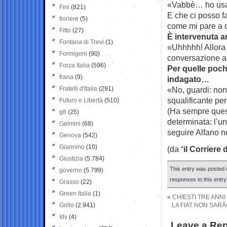
«Vabbè… ho usat
Fini
(821)
E che ci posso 
fioriere
(5)
come mi pare a c
Fitto
(27)
È intervenuta a
Fontana di Trevi
(1)
«Uhhhhh! Allora 
Formigoni
(90)
conversazione a
Forza Italia
(596)
Per quelle poch
frana
(9)
indagato…
Fratelli d'Italia
(291)
«No, guardi: non
squalificante per
Futuro e Libertà
(510)
(Ha sempre quest
g8
(25)
determinata: l’un
Gelmini
(68)
seguire Alfano n
Genova
(542)
Giannino
(10)
(da “
il Corriere 
Giustizia
(5.784)
This entry was posted o
governo
(5.799)
responses to this entr
Grasso
(22)
Green Italia
(1)
«
CHIESTI TRE ANN
Grillo
(2.941)
LA FIAT NON SAR
Idv
(4)
Leave a Rep