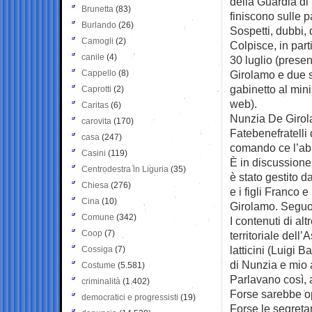
della Guardia di 
Brunetta
(83)
finiscono sulle p
Burlando
(26)
Sospetti, dubbi, 
Camogli
(2)
Colpisce, in part
canile
(4)
30 luglio (presen
Cappello
(8)
Girolamo e due s
gabinetto al mini
Caprotti
(2)
web).
Caritas
(6)
Nunzia De Girola
carovita
(170)
Fatebenefratelli
casa
(247)
comando ce l’abb
Casini
(119)
È in discussione 
Centrodestra in Liguria
(35)
è stato gestito d
Chiesa
(276)
e i figli Franco 
Cina
(10)
Girolamo. Seguon
Comune
(342)
I contenuti di al
Coop
(7)
territoriale dell’
latticini (Luigi 
Cossiga
(7)
di Nunzia e mio
Costume
(5.581)
Parlavano così, 
criminalità
(1.402)
Forse sarebbe op
democratici e progressisti
(19)
Forse le segret