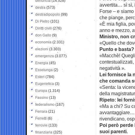
denuncia
(14.528)
avvertita… sì sì,
destra
(573)
Forse – e siamo 
destradipopolo
(99)
che piange, perc
Di Pietro
(101)
«È mia figlia, p
Diritti civili
(276)
anno e mezzo, av
don Gallo
(9)
Ministro, non 
economia
(2.331)
«Quello che dove
Punto e basta?
elezioni
(3.303)
«Macchè! Quegli 
emergenza
(3.077)
contestualizzati
Energia
(45)
negatività ».
Esselunga
(2)
Lei fornisce la
Esteri
(784)
che comanda sui
Eugenetica
(3)
«Senta: la vicend
Europa
(1.314)
della magistratur
Fassino
(13)
Ripeto: lei forn
federalismo
(167)
«Ma a chi? Su co
Ferrara
(21)
avvantaggiare… af
rivendicano, osp
Ferretti
(6)
Poi però perde l
ferrovie
(133)
suoi parenti.
finanziaria
(325)