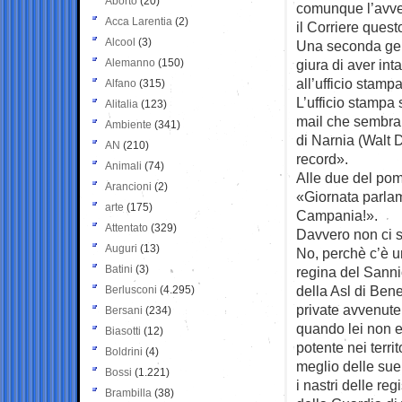
Aborto
(20)
comunque l’avver
Acca Larentia
(2)
il Corriere questo
Alcool
(3)
Una seconda gen
Alemanno
(150)
giura di aver int
all’ufficio stampa
Alfano
(315)
L’ufficio stampa
Alitalia
(123)
mail che sembra 
Ambiente
(341)
di Narnia (Walt 
AN
(210)
record».
Animali
(74)
Alle due del pome
Arancioni
(2)
«Giornata parlam
arte
(175)
Campania!».
Attentato
(329)
Davvero non ci s
Auguri
(13)
No, perchè c’è u
Batini
(3)
regina del Sannio
della Asl di Bene
Berlusconi
(4.295)
private avvenute
Bersani
(234)
quando lei non e
Biasotti
(12)
potente nei terr
Boldrini
(4)
meglio delle sue 
Bossi
(1.221)
i nastri delle re
Brambilla
(38)