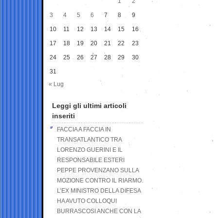
1
2
3
4
5
6
7
8
9
10
11
12
13
14
15
16
17
18
19
20
21
22
23
24
25
26
27
28
29
30
31
« Lug
Leggi gli ultimi articoli
inseriti
FACCIA A FACCIA IN
TRANSATLANTICO TRA
LORENZO GUERINI E IL
RESPONSABILE ESTERI
PEPPE PROVENZANO SULLA
MOZIONE CONTRO IL RIARMO.
L’EX MINISTRO DELLA DIFESA
HA AVUTO COLLOQUI
BURRASCOSI ANCHE CON LA