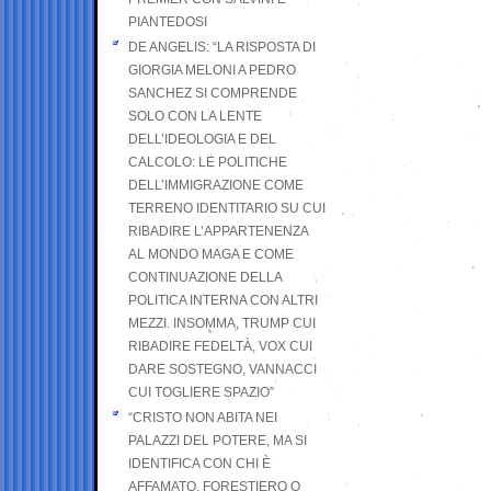
PIANTEDOSI
DE ANGELIS: “LA RISPOSTA DI
GIORGIA MELONI A PEDRO
SANCHEZ SI COMPRENDE
SOLO CON LA LENTE
DELL’IDEOLOGIA E DEL
CALCOLO: LE POLITICHE
DELL’IMMIGRAZIONE COME
TERRENO IDENTITARIO SU CUI
RIBADIRE L’APPARTENENZA
AL MONDO MAGA E COME
CONTINUAZIONE DELLA
POLITICA INTERNA CON ALTRI
MEZZI. INSOMMA, TRUMP CUI
RIBADIRE FEDELTÀ, VOX CUI
DARE SOSTEGNO, VANNACCI
CUI TOGLIERE SPAZIO”
“CRISTO NON ABITA NEI
PALAZZI DEL POTERE, MA SI
IDENTIFICA CON CHI È
AFFAMATO, FORESTIERO O