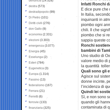
denuncia
(14.528)
Infatti Ronchi d
destra
(573)
E dice pure che n
destradipopolo
(99)
In Italia, second
Di Pietro
(101)
inquinanti in atm
Diritti civili
(276)
piombo ogni anno
don Gallo
(9)
chili. Il che sign
economia
(2.331)
piombo che si re
sappia queste co
elezioni
(3.303)
Ronchi sostiene
emergenza
(3.077)
bambini di Tamb
Energia
(45)
Uno studio di Ox
Esselunga
(2)
valore medio di 
Esteri
(784)
la quantità toller
Eugenetica
(3)
Quali sono gli 
Europa
(1.314)
Agisce sul siste
Fassino
(13)
donne incinte, pe
federalismo
(167)
l’incidenza di qu
Ferrara
(21)
Quindi lei sosti
Sì, e non sono s
Ferretti
(6)
quando gli hanno 
ferrovie
(133)
contaminata di qu
finanziaria
(325)