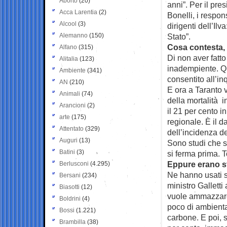
Aborto
(20)
anni”. Per il pre
Acca Larentia
(2)
Bonelli, i respon
Alcool
(3)
dirigenti dell’Il
Alemanno
(150)
Stato”.
Cosa contesta, B
Alfano
(315)
Di non aver fatto
Alitalia
(123)
inadempiente. Q
Ambiente
(341)
consentito all’i
AN
(210)
E ora a Taranto
Animali
(74)
della mortalità in
Arancioni
(2)
il 21 per cento i
arte
(175)
regionale. È il d
Attentato
(329)
dell’incidenza de
Auguri
(13)
Sono studi che s
Batini
(3)
si ferma prima. T
Eppure erano sta
Berlusconi
(4.295)
Ne hanno usati so
Bersani
(234)
ministro Galletti 
Biasotti
(12)
vuole ammazzare 
Boldrini
(4)
poco di ambientali
Bossi
(1.221)
carbone. E poi, s
Brambilla
(38)