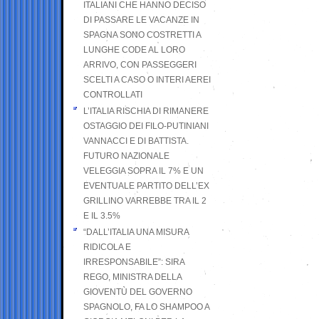
ITALIANI CHE HANNO DECISO
DI PASSARE LE VACANZE IN
SPAGNA SONO COSTRETTI A
LUNGHE CODE AL LORO
ARRIVO, CON PASSEGGERI
SCELTI A CASO O INTERI AEREI
CONTROLLATI
L’ITALIA RISCHIA DI RIMANERE
OSTAGGIO DEI FILO-PUTINIANI
VANNACCI E DI BATTISTA.
FUTURO NAZIONALE
VELEGGIA SOPRA IL 7% E UN
EVENTUALE PARTITO DELL’EX
GRILLINO VARREBBE TRA IL 2
E IL 3.5%
“DALL’ITALIA UNA MISURA
RIDICOLA E
IRRESPONSABILE”: SIRA
REGO, MINISTRA DELLA
GIOVENTÙ DEL GOVERNO
SPAGNOLO, FA LO SHAMPOO A