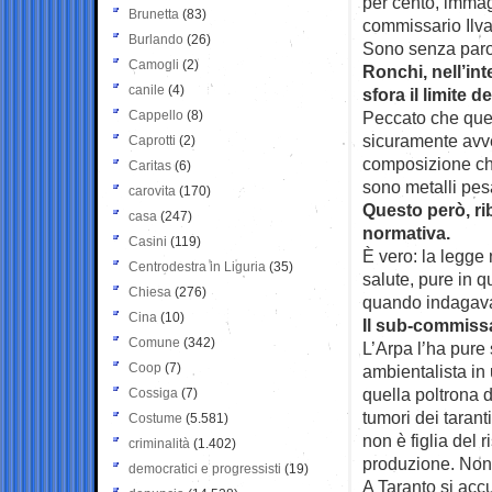
per cento, immagi
Brunetta
(83)
commissario Ilva
Burlando
(26)
Sono senza paro
Camogli
(2)
Ronchi, nell’int
canile
(4)
sfora il limite 
Cappello
(8)
Peccato che ques
sicuramente avve
Caprotti
(2)
composizione chi
Caritas
(6)
sono metalli pes
carovita
(170)
Questo però, ri
casa
(247)
normativa.
Casini
(119)
È vero: la legge
Centrodestra in Liguria
(35)
salute, pure in 
Chiesa
(276)
quando indagava 
Cina
(10)
Il sub-commissar
Comune
(342)
L’Arpa l’ha pure 
Coop
(7)
ambientalista in
quella poltrona d
Cossiga
(7)
tumori dei tarant
Costume
(5.581)
non è figlia del 
criminalità
(1.402)
produzione. Non s
democratici e progressisti
(19)
A Taranto si acc