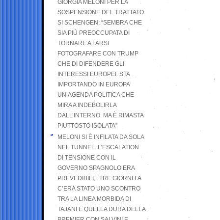
GIORGIA MELONI PER LA
SOSPENSIONE DEL TRATTATO
SI SCHENGEN: “SEMBRA CHE
SIA PIÙ PREOCCUPATA DI
TORNARE A FARSI
FOTOGRAFARE CON TRUMP
CHE DI DIFENDERE GLI
INTERESSI EUROPEI. STA
IMPORTANDO IN EUROPA
UN’AGENDA POLITICA CHE
MIRA A INDEBOLIRLA
DALL’INTERNO. MA È RIMASTA
PIUTTOSTO ISOLATA”
MELONI SI È INFILATA DA SOLA
NEL TUNNEL. L’ESCALATION
DI TENSIONE CON IL
GOVERNO SPAGNOLO ERA
PREVEDIBILE: TRE GIORNI FA
C’ERA STATO UNO SCONTRO
TRA LA LINEA MORBIDA DI
TAJANI E QUELLA DURA DELLA
PREMIER CON SALVINI E