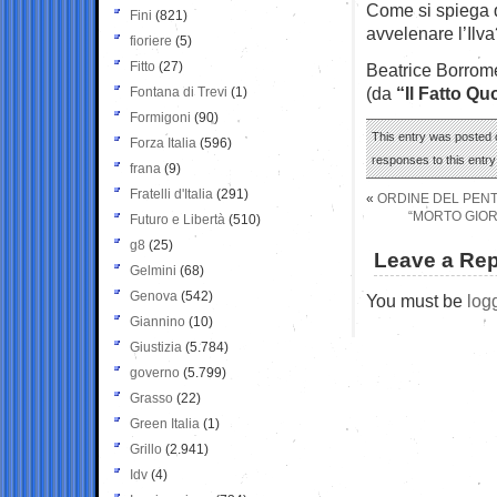
Come si spiega q
Fini
(821)
avvelenare l’Ilv
fioriere
(5)
Fitto
(27)
Beatrice Borrom
(da
“Il Fatto Qu
Fontana di Trevi
(1)
Formigoni
(90)
This entry was posted o
Forza Italia
(596)
responses to this entr
frana
(9)
Fratelli d'Italia
(291)
«
ORDINE DEL PENTA
“MORTO GIOR
Futuro e Libertà
(510)
g8
(25)
Leave a Rep
Gelmini
(68)
Genova
(542)
You must be
log
Giannino
(10)
Giustizia
(5.784)
governo
(5.799)
Grasso
(22)
Green Italia
(1)
Grillo
(2.941)
Idv
(4)