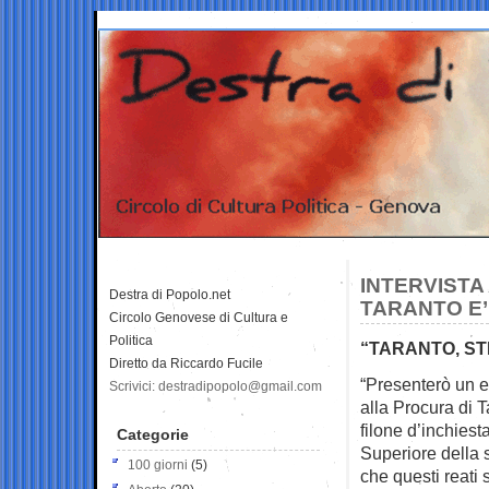
INTERVISTA
Destra di Popolo.net
TARANTO E’
Circolo Genovese di Cultura e
Politica
“TARANTO, ST
Diretto da Riccardo Fucile
“Presenterò un e
Scrivici: destradipopolo@gmail.com
alla Procura di 
filone d’inchiesta
Categorie
Superiore della 
100 giorni
(5)
che questi reati s