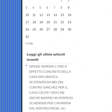
1
2
3
4
5
6
7
8
9
10
11
12
13
14
15
16
17
18
19
20
21
22
23
24
25
26
27
28
29
30
31
« Lug
Leggi gli ultimi articoli
inseriti
GRAZIE GIORGIA! L’UNICO
EFFETTO CONCRETO DELLA
CRISI DIPLOMATICA
SCATENATA DA MELONI
CONTRO SANCHEZ PER IL
CASO CEUTA? ORA CHE
ANCHE MADRID HA SOSPESO
SCHENGEN PER CHI ARRIVA
DAL NOSTRO PAESE, GLI