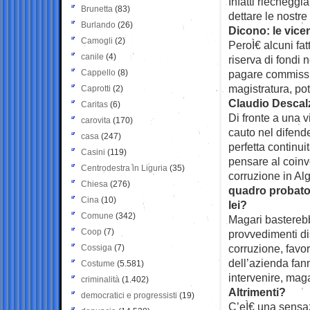
Infatti riecheggi
Brunetta
(83)
dettare le nostre 
Burlando
(26)
Dicono: le vic
Camogli
(2)
PeroÌ€ alcuni fa
canile
(4)
riserva di fondi
Cappello
(8)
pagare commission
magistratura, po
Caprotti
(2)
Claudio Descal
Caritas
(6)
Di fronte a una 
carovita
(170)
cauto nel difende
casa
(247)
perfetta continui
Casini
(119)
pensare al coinvo
Centrodestra in Liguria
(35)
corruzione in Al
Chiesa
(276)
quadro probator
Cina
(10)
lei?
Comune
(342)
Magari basterebbe
Coop
(7)
provvedimenti di
corruzione, favori
Cossiga
(7)
dell’azienda fan
Costume
(5.581)
intervenire, mag
criminalità
(1.402)
Altrimenti?
democratici e progressisti
(19)
C’eÌ€ una sensa