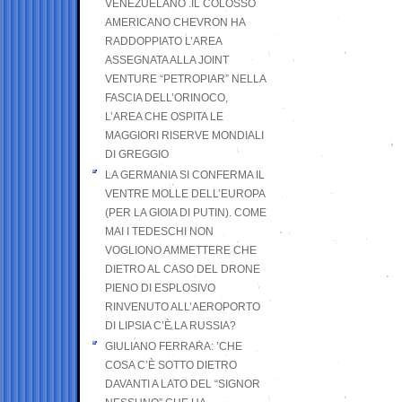
VENEZUELANO .IL COLOSSO
AMERICANO CHEVRON HA
RADDOPPIATO L’AREA
ASSEGNATA ALLA JOINT
VENTURE “PETROPIAR” NELLA
FASCIA DELL’ORINOCO,
L’AREA CHE OSPITA LE
MAGGIORI RISERVE MONDIALI
DI GREGGIO
LA GERMANIA SI CONFERMA IL
VENTRE MOLLE DELL’EUROPA
(PER LA GIOIA DI PUTIN). COME
MAI I TEDESCHI NON
VOGLIONO AMMETTERE CHE
DIETRO AL CASO DEL DRONE
PIENO DI ESPLOSIVO
RINVENUTO ALL’AEROPORTO
DI LIPSIA C’È LA RUSSIA?
GIULIANO FERRARA: ’CHE
COSA C’È SOTTO DIETRO
DAVANTI A LATO DEL “SIGNOR