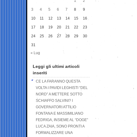
1
2
3
4
5
6
7
8
9
10
11
12
13
14
15
16
17
18
19
20
21
22
23
24
25
26
27
28
29
30
31
« Lug
Leggi gli ultimi articoli
inseriti
CE LA FARANNO QUESTA
VOLTA I PAVIDI LEGHISTI “DEL
NORD” A METTERE SOTTO
SCHIAFFO SALVINI? I
GOVERNATORI ATTILIO
FONTANA E MASSIMILIANO
FEDRIGA, INSIEME AL “DOGE”
LUCA ZAIA, SONO PRONTI A
FORMALIZZARE UNA