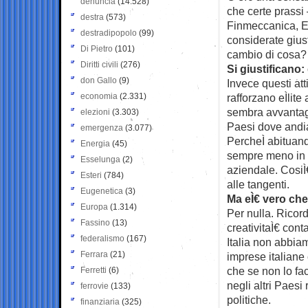
denuncia
(14.528)
che certe prassi 
destra
(573)
Finmeccanica, E
destradipopolo
(99)
considerate giust
Di Pietro
(101)
cambio di cosa?
Diritti civili
(276)
Si giustificano
don Gallo
(9)
Invece questi at
economia
(2.331)
rafforzano eÌlit
sembra avvantaggi
elezioni
(3.303)
Paesi dove andia
emergenza
(3.077)
PercheÌ abituan
Energia
(45)
sempre meno in i
Esselunga
(2)
aziendale. CosiÌ
Esteri
(784)
alle tangenti.
Eugenetica
(3)
Ma eÌ€ vero che
Europa
(1.314)
Per nulla. Ricor
Fassino
(13)
creativitaÌ€ conta
federalismo
(167)
Italia non abbiam
Ferrara
(21)
imprese italiane 
che se non lo fac
Ferretti
(6)
negli altri Paesi
ferrovie
(133)
politiche.
finanziaria
(325)