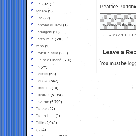
Fini
(821)
Beatrice Borrom
fioriere
(5)
Fitto
(27)
This entry was posted o
responses to this entr
Fontana di Trevi
(1)
Formigoni
(90)
«
MAZZETTE ENI
Forza Italia
(596)
frana
(9)
Leave a Rep
Fratelli d'Italia
(291)
Futuro e Libertà
(510)
You must be
log
g8
(25)
Gelmini
(68)
Genova
(542)
Giannino
(10)
Giustizia
(5.784)
governo
(5.799)
Grasso
(22)
Green Italia
(1)
Grillo
(2.941)
Idv
(4)