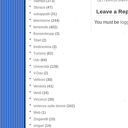
LETTERA DI UNA 
Stampa
(373)
Storace
(47)
Leave a Rep
subappalti
(31)
televisione
(244)
You must be
log
terremoto
(402)
thyssenkrupp
(3)
Tibet
(2)
tredicesima
(3)
Turismo
(62)
Udc
(64)
Università
(128)
V-Day
(2)
Veltroni
(30)
Vendola
(41)
Verdi
(16)
Vincenzi
(30)
violenza sulle donne
(342)
Web
(1)
Zingaretti
(10)
zingari
(14)