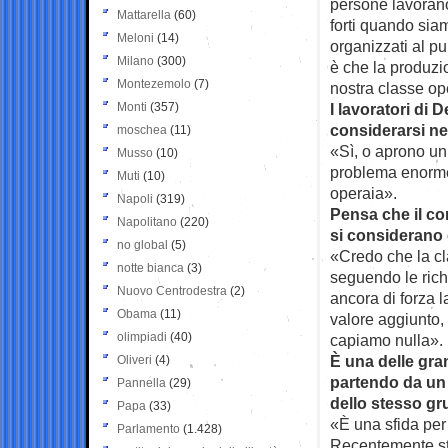
persone lavorano
Mattarella
(60)
forti quando sia
Meloni
(14)
organizzati al p
Milano
(300)
è che la produzi
Montezemolo
(7)
nostra classe op
Monti
(357)
I lavoratori di
considerarsi n
moschea
(11)
«Sì, o aprono un
Musso
(10)
problema enorme
Muti
(10)
operaia».
Napoli
(319)
Pensa che il c
Napolitano
(220)
si considerano
no global
(5)
«Credo che la c
notte bianca
(3)
seguendo le richi
Nuovo Centrodestra
(2)
ancora di forza l
Obama
(11)
valore aggiunto,
olimpiadi
(40)
capiamo nulla».
È una delle gran
Oliveri
(4)
partendo da un
Pannella
(29)
dello stesso gr
Papa
(33)
«È una sfida per 
Parlamento
(1.428)
Recentemente st