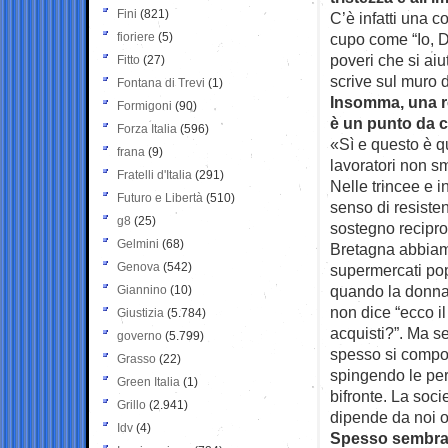
Fini
(821)
C’è infatti una 
fioriere
(5)
cupo come “Io, D
poveri che si ai
Fitto
(27)
scrive sul muro d
Fontana di Trevi
(1)
Insomma, una re
Formigoni
(90)
è un punto da cu
Forza Italia
(596)
«Sì e questo è 
frana
(9)
lavoratori non sm
Fratelli d'Italia
(291)
Nelle trincee e 
Futuro e Libertà
(510)
senso di resisten
g8
(25)
sostegno recipro
Gelmini
(68)
Bretagna abbiamo
Genova
(542)
supermercati popo
quando la donna 
Giannino
(10)
non dice “ecco il
Giustizia
(5.784)
acquisti?”. Ma se
governo
(5.799)
spesso si compor
Grasso
(22)
spingendo le pe
Green Italia
(1)
bifronte. La soci
Grillo
(2.941)
dipende da noi o
Idv
(4)
Spesso sembra i