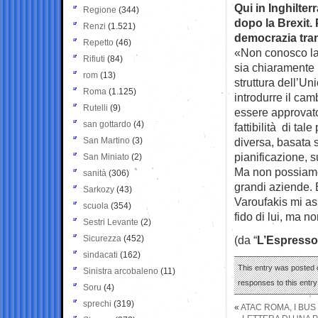
Qui in Inghilte
Regione
(344)
dopo la Brexit.
Renzi
(1.521)
democrazia tran
Repetto
(46)
«Non conosco la 
Rifiuti
(84)
sia chiaramente 
rom
(13)
struttura dell’Un
Roma
(1.125)
introdurre il ca
Rutelli
(9)
essere approvato
san gottardo
(4)
fattibilità di t
San Martino
(3)
diversa, basata s
pianificazione, s
San Miniato
(2)
Ma non possiamo f
sanità
(306)
grandi aziende. 
Sarkozy
(43)
Varoufakis mi as
scuola
(354)
fido di lui, ma 
Sestri Levante
(2)
Sicurezza
(452)
(da “
L’Espresso
sindacati
(162)
This entry was posted 
Sinistra arcobaleno
(11)
responses to this entr
Soru
(4)
sprechi
(319)
«
ATAC ROMA, I BUS