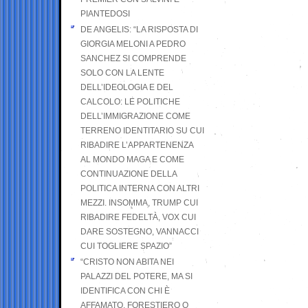
PIANTEDOSI
DE ANGELIS: “LA RISPOSTA DI
GIORGIA MELONI A PEDRO
SANCHEZ SI COMPRENDE
SOLO CON LA LENTE
DELL’IDEOLOGIA E DEL
CALCOLO: LE POLITICHE
DELL’IMMIGRAZIONE COME
TERRENO IDENTITARIO SU CUI
RIBADIRE L’APPARTENENZA
AL MONDO MAGA E COME
CONTINUAZIONE DELLA
POLITICA INTERNA CON ALTRI
MEZZI. INSOMMA, TRUMP CUI
RIBADIRE FEDELTÀ, VOX CUI
DARE SOSTEGNO, VANNACCI
CUI TOGLIERE SPAZIO”
“CRISTO NON ABITA NEI
PALAZZI DEL POTERE, MA SI
IDENTIFICA CON CHI È
AFFAMATO, FORESTIERO O