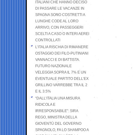
ITALIANI CHE HANNO DECISO
DI PASSARE LE VACANZE IN
SPAGNA SONO COSTRETTI A
LUNGHE CODE AL LORO
ARRIVO, CON PASSEGGERI
SCELTI A CASO O INTERI AEREI
CONTROLLATI
L’ITALIA RISCHIA DI RIMANERE
OSTAGGIO DEI FILO-PUTINIANI
VANNACCI E DI BATTISTA.
FUTURO NAZIONALE
VELEGGIA SOPRA IL 7% E UN
EVENTUALE PARTITO DELL’EX
GRILLINO VARREBBE TRA IL 2
E IL 3.5%
“DALL’ITALIA UNA MISURA
RIDICOLA E
IRRESPONSABILE”: SIRA
REGO, MINISTRA DELLA
GIOVENTÙ DEL GOVERNO
SPAGNOLO, FA LO SHAMPOO A