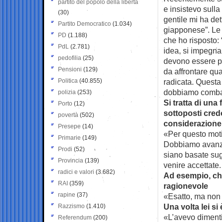
partito del popolo della libertà
e insistevo sulla
(30)
gentile mi ha det
Partito Democratico
(1.034)
giapponese”. Le h
PD
(1.188)
che ho risposto:
PdL
(2.781)
idea, si impegnan
pedofilia
(25)
devono essere pe
Pensioni
(129)
da affrontare qu
Politica
(40.855)
radicata. Questa 
dobbiamo comba
polizia
(253)
Si tratta di una
Porto
(12)
sottoposti credo
povertà
(502)
considerazione 
Presepe
(14)
«Per questo motiv
Primarie
(149)
Dobbiamo avanza
Prodi
(52)
siano basate sug
Provincia
(139)
venire accettate
radici e valori
(3.682)
Ad esempio, chi
RAI
(359)
ragionevole
rapine
(37)
«Esatto, ma non 
Una volta lei s
Razzismo
(1.410)
«L’avevo diment
Referendum
(200)