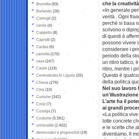
che la creativ
Brunetta
(83)
«In generale pens
Burlando
(26)
verità . Ogni fra
Camogli
(2)
perchè si basa s
canile
(4)
scrivono o dipin
Cappello
(8)
di questi è affer
Caprotti
(2)
possono vivere ins
Caritas
(6)
considerare i pri
carovita
(170)
periodo della sto
casa
(247)
un ritiro tattico
ritiro, mentre i
Casini
(119)
Questo è qualcos
Centrodestra in Liguria
(35)
della politica qu
Chiesa
(276)
Nel suo lavoro
Cina
(10)
un’illustrazione
Comune
(342)
L’arte ha il pot
Coop
(7)
ai grandi proce
Cossiga
(7)
«La politica vive
Costume
(5.581)
lotte concrete c
criminalità
(1.402)
e le scelte che 
democratici e progressisti
(19)
diventiamo. Il mo