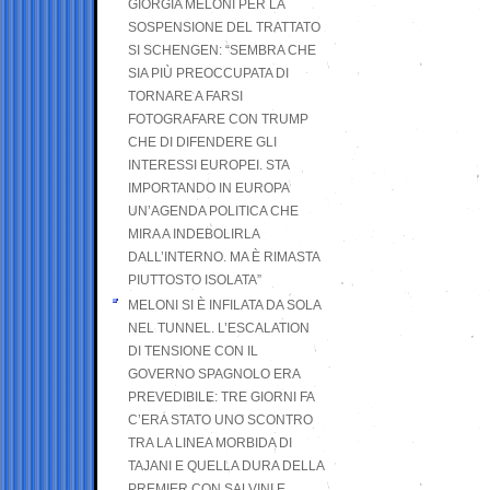
GIORGIA MELONI PER LA
SOSPENSIONE DEL TRATTATO
SI SCHENGEN: “SEMBRA CHE
SIA PIÙ PREOCCUPATA DI
TORNARE A FARSI
FOTOGRAFARE CON TRUMP
CHE DI DIFENDERE GLI
INTERESSI EUROPEI. STA
IMPORTANDO IN EUROPA
UN’AGENDA POLITICA CHE
MIRA A INDEBOLIRLA
DALL’INTERNO. MA È RIMASTA
PIUTTOSTO ISOLATA”
MELONI SI È INFILATA DA SOLA
NEL TUNNEL. L’ESCALATION
DI TENSIONE CON IL
GOVERNO SPAGNOLO ERA
PREVEDIBILE: TRE GIORNI FA
C’ERA STATO UNO SCONTRO
TRA LA LINEA MORBIDA DI
TAJANI E QUELLA DURA DELLA
PREMIER CON SALVINI E