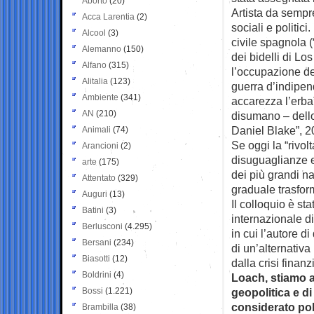
Aborto
(20)
Artista da sempr
Acca Larentia
(2)
sociali e politic
Alcool
(3)
civile spagnola (
Alemanno
(150)
dei bidelli di Lo
Alfano
(315)
l’occupazione dell
Alitalia
(123)
guerra d’indipen
Ambiente
(341)
accarezza l’erba”
AN
(210)
disumano – dello 
Daniel Blake”, 2
Animali
(74)
Se oggi la “rivol
Arancioni
(2)
disuguaglianze 
arte
(175)
dei più grandi na
Attentato
(329)
graduale trasfor
Auguri
(13)
Il colloquio è st
Batini
(3)
internazionale di
Berlusconi
(4.295)
in cui l’autore d
Bersani
(234)
di un’alternativ
Biasotti
(12)
dalla crisi finanz
Boldrini
(4)
Loach, stiamo 
Bossi
(1.221)
geopolitica e d
considerato pol
Brambilla
(38)