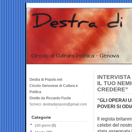
INTERVISTA 
Destra di Popolo.net
IL TUO NEM
Circolo Genovese di Cultura e
CREDERE”
Politica
Diretto da Riccardo Fucile
“GLI OPERAI 
Scrivici: destradipopolo@gmail.com
POVERI SI ODI
Categorie
Il regista britan
celebri del nost
100 giorni
(5)
stata assegnata 