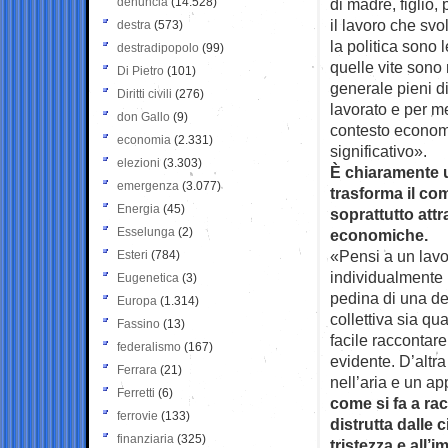
denuncia
(14.528)
di madre, figlio,
il lavoro che sv
destra
(573)
la politica sono 
destradipopolo
(99)
quelle vite sono 
Di Pietro
(101)
generale pieni di
Diritti civili
(276)
lavorato e per me
don Gallo
(9)
contesto economi
economia
(2.331)
significativo».
elezioni
(3.303)
È chiaramente u
emergenza
(3.077)
trasforma il c
Energia
(45)
soprattutto attr
Esselunga
(2)
economiche.
«Pensi a un lavo
Esteri
(784)
individualmente
Eugenetica
(3)
pedina di una de
Europa
(1.314)
collettiva sia qu
Fassino
(13)
facile raccontare
federalismo
(167)
evidente. D’altra
Ferrara
(21)
nell’aria e un ap
Ferretti
(6)
come si fa a rac
ferrovie
(133)
distrutta dalle
finanziaria
(325)
tristezza e all’