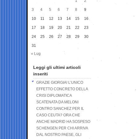
1
2
3
4
5
6
7
8
9
10
11
12
13
14
15
16
17
18
19
20
21
22
23
24
25
26
27
28
29
30
31
« Lug
Leggi gli ultimi articoli
inseriti
GRAZIE GIORGIA! L’UNICO
EFFETTO CONCRETO DELLA
CRISI DIPLOMATICA
SCATENATA DA MELONI
CONTRO SANCHEZ PER IL
CASO CEUTA? ORA CHE
ANCHE MADRID HA SOSPESO
SCHENGEN PER CHI ARRIVA
DAL NOSTRO PAESE, GLI