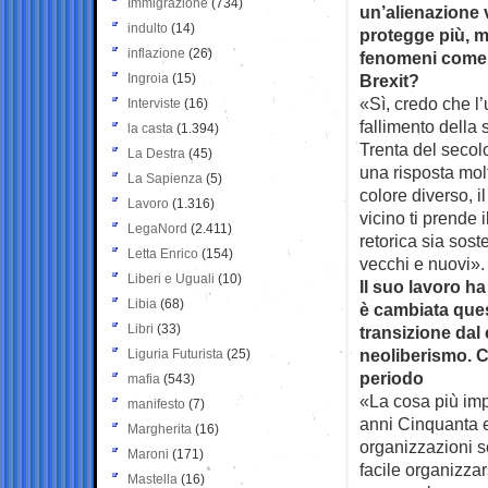
Immigrazione
(734)
un’alienazione 
indulto
(14)
protegge più, m
inflazione
(26)
fenomeni come l
Ingroia
(15)
Brexit?
«Sì, credo che l
Interviste
(16)
fallimento della 
la casta
(1.394)
Trenta del secolo
La Destra
(45)
una risposta molt
La Sapienza
(5)
colore diverso, i
Lavoro
(1.316)
vicino ti prende i
LegaNord
(2.411)
retorica sia sost
Letta Enrico
(154)
vecchi e nuovi».
Liberi e Uguali
(10)
Il suo lavoro ha
Libia
(68)
è cambiata ques
Libri
(33)
transizione dal 
neoliberismo. C
Liguria Futurista
(25)
periodo
mafia
(543)
«La cosa più impo
manifesto
(7)
anni Cinquanta e
Margherita
(16)
organizzazioni so
Maroni
(171)
facile organizza
Mastella
(16)