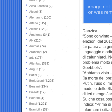
Aborto
(20)
Acca Larentia
(2)
Alcool
(3)
Alemanno
(150)
Alfano
(315)
Alitalia
(123)
Danzica.
Ambiente
(341)
“Sono convinto –
AN
(210)
elezioni del 2015
far paura alla ge
Animali
(74)
linguaggio d’odio
Arancioni
(2)
di calunniarci. 
arte
(175)
problema molto s
Attentato
(329)
Goebbels”.
Auguri
(13)
“Abbiamo visto 
Batini
(3)
(la morte del pr
Berlusconi
(4.295)
Putin, l’uso di m
Bersani
(234)
modello dello Sta
Biasotti
(12)
di ieri ritengo 
Boldrini
(4)
Su che cosa poss
Bossi
(1.221)
indica: “Prima di
informare i citta
Brambilla
(38)