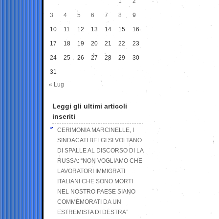
1
2
3
4
5
6
7
8
9
10
11
12
13
14
15
16
17
18
19
20
21
22
23
24
25
26
27
28
29
30
31
« Lug
Leggi gli ultimi articoli
inseriti
CERIMONIA MARCINELLE, I
SINDACATI BELGI SI VOLTANO
DI SPALLE AL DISCORSO DI LA
RUSSA: “NON VOGLIAMO CHE
LAVORATORI IMMIGRATI
ITALIANI CHE SONO MORTI
NEL NOSTRO PAESE SIANO
COMMEMORATI DA UN
ESTREMISTA DI DESTRA”