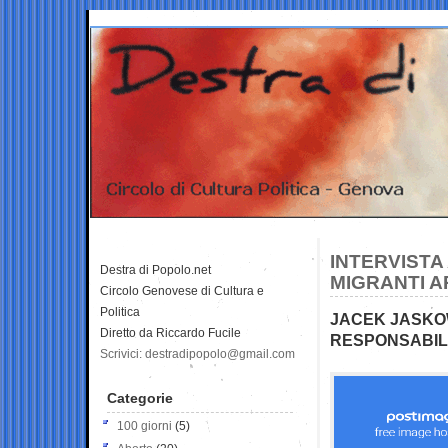
INTERVISTA
Destra di Popolo.net
MIGRANTI A
Circolo Genovese di Cultura e
Politica
JACEK JASKOW
Diretto da Riccardo Fucile
RESPONSABILI
Scrivici: destradipopolo@gmail.com
Categorie
100 giorni
(5)