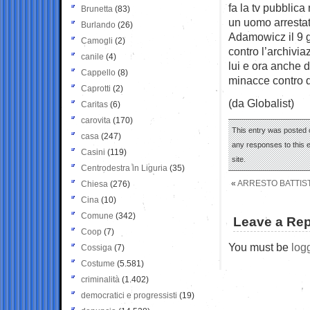
fa la tv pubblica
Brunetta
(83)
un uomo arrestat
Burlando
(26)
Adamowicz il 9 
Camogli
(2)
contro l’archiviaz
canile
(4)
lui e ora anche 
Cappello
(8)
minacce contro d
Caprotti
(2)
(da Globalist)
Caritas
(6)
carovita
(170)
This entry was posted 
casa
(247)
any responses to this 
Casini
(119)
site.
Centrodestra in Liguria
(35)
«
ARRESTO BATTIST
Chiesa
(276)
Cina
(10)
Comune
(342)
Leave a Rep
Coop
(7)
You must be
log
Cossiga
(7)
Costume
(5.581)
criminalità
(1.402)
democratici e progressisti
(19)